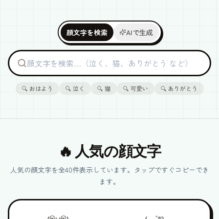
顔文字を検索
AIで生成
顔文字を検索
🔍
おはよう
🔍
泣く
🔍
猫
🔍
可愛い
🔍
ありがとう
🔥 人気の顔文字
人気の顔文字を全40件表示しています。タップですぐコピーでき
ます。