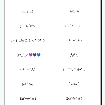
(⑉¬₀¬⑉)
ฅ•ω•ฅ
( ˘ω˘)ｽﾔｧ
(0`∩´0)ゞ
｡･ﾟ(ﾟ⊃ω⊂ﾟ)ﾟ･｡ｴｰﾝｴｰﾝ
(*´▽`*)
＼(^_^)／💜🖤💙
(°д°ꐦ)
(*˘︶˘人)
( ￣o￣)ｵﾊﾖ…
(⑉>^<⑉)
ˆᓀ⌯ᓂˆ
Zz(´-ω-`*)
Σd(≧∀≦*)