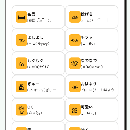
顔文字
顔文字
布団
投げる
🛏️
🫴
[布団]꜆¯⌓¯ )꜆ᐝ
(ﾉ｀Д´)ﾉ ⌒ ┫
顔文字
顔文字
よしよし
チラッ
🫳
👀
(っ´ω`)ﾉ(╥ω╥)
|ω・)ﾁﾗｯ
顔文字
顔文字
もぐもぐ
なでなで
🍙
🫶
(๑´ㅂ`๑)ﾓｸﾞﾓｸﾞ
(*´ω`)ﾉ(･ω･`)
顔文字
顔文字
ぎゅー
おはよう
🫂
☀️
(´｡•ω(•ω•｡`)ぎゅー
ヾ(｡･ω･)ﾉ おはよう
顔文字
顔文字
OK
可愛い
👌
🎀
(๑•̀ㅂ•́)و✧
(｡・ω・｡)
顔文字
顔文字