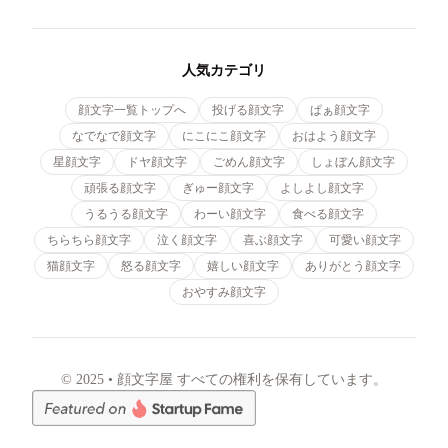
人気カテゴリ
顔文字一覧トップへ
投げる顔文字
ぱぁ顔文字
なでなで顔文字
にこにこ顔文字
おはよう顔文字
星顔文字
ドヤ顔文字
ごめん顔文字
しょぼん顔文字
頑張る顔文字
ぎゅー顔文字
よしよし顔文字
うるうる顔文字
わーい顔文字
食べる顔文字
ちらちら顔文字
泣く顔文字
喜ぶ顔文字
可愛い顔文字
猫顔文字
怒る顔文字
嬉しい顔文字
ありがとう顔文字
おやすみ顔文字
© 2025 • 顔文字屋 すべての権利を保有しています。