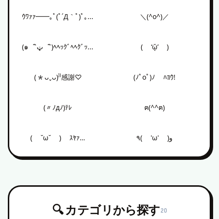
ｳﾜｧｧ━━｡ﾟ(ﾟ´Д｀ﾟ)ﾟ｡━━ﾝ!!
＼(^o^)／
(๑ ิټ ิ)ﾍﾍｯｸﾞﾍﾍｸﾞｯﾍｯﾍﾊｰﾊﾊｯﾊｰ
( ‘ᾥ’ )
(*ᴗˬᴗ)⁾⁾感謝♡
(ﾉﾟοﾟ)ﾉ ﾊﾖｳ!
(〃ﾉдﾉ)ﾃﾚ
ฅ(^^ฅ)
( ˘ω˘ ) ｽﾔｧ…
٩( 'ω' )و
🔍 カテゴリから探す
20