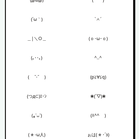
(இωஇ)
( ´꒳)
(´ω｀)
`ㅅ´
＿|＼○＿
(ｏ･ω･ｏ)
(｡･･｡)
^..^
( ˘-˘ )
(p≧∀≦q)
(つд⊂)ｴｰﾝ
❀(´▽)❀
(⁎˃ᴗ˂)
(ꐦ^^ )
(*-ω人)
ぉは(*･´з)