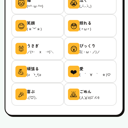
猫
泣く
🐱
😭
(=^･ω･^=)
(｡•́︿•̀｡)
顔文字
顔文字
笑顔
照れる
😊
😳
(*´꒳`*)
(〃ω〃)
顔文字
顔文字
うさぎ
びっくり
🐰
😲
／(=･ x ･=)＼
Σ(・ω・ノ)ノ
顔文字
顔文字
頑張る
愛
💪
❤️
(ง •̀_•́)ง
( ´ ∀ ` *)♡
顔文字
顔文字
喜ぶ
ごめん
🎉
🙇
⸜(ˊᗜˋ)⸝
(人'д`o)ｺﾞﾒﾝﾈ