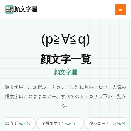
顏文字屋
(p≧∀≦q)
顔文字一覧
顔文字屋
顔文字屋｜3000個以上をカテゴリ別に無料コピペ。人気の
顔文字はこのままコピー、すべてのカテゴリは下の一覧か
ら。
はよう
了解です
やったー！
(´･ω･`)ﾉ
(｀･ω･´)ゞ
＼(^o^)／