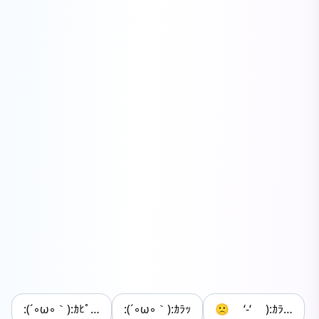
:(´◦ω◦｀):ｶﾋﾟ…
:(´◦ω◦｀):ｶﾗｯ
🙁 ‘-‘ ):ｶﾗ…