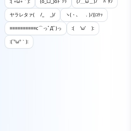
:(´◦ω◦｀):
(o_□_)oﾄﾞﾃｯ
(ﾉ＿ω＿)ﾉ ﾊﾞﾀﾝ
ヤラレタァ( /_ _)/
ヽ(・､ ．)ﾉ))ｺｹｯ
≡≡≡≡≡≡≡≡≡≡c⌒っﾟДﾟ)っ
:( ‘ω’ ):
:(´ºωº｀):