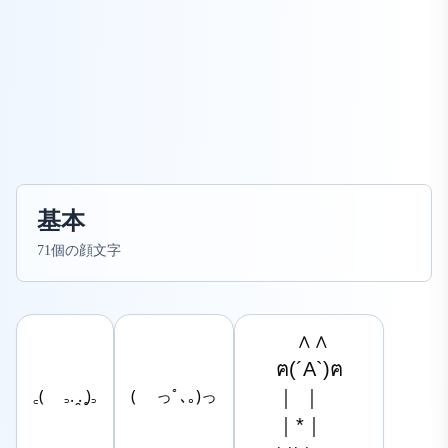
基本
71個の顔文字
　∧∧

ฅ(´A`)ฅ

｜ ｜

꜀( ꜆. ̯. ̥)꜆
( っﾟ､｡)っ
｜*｜
