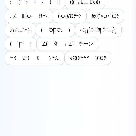
:: ( › – ‹ ) ::
(((っ ॑﹏ ॑c)))
…꒰ lll-ω- ꒱ﾁｰﾝ
(-ω-)/Ωﾁｰﾝ
ｶﾀ:(ˊ◦ω◦ˋ):ｶﾀ
;(∩´﹏`∩);
( ○ཫ○; )
˓ ू༼ ்ͦ॔ཀ ்ͦ॓ू༽
( ´ཫ` )
∠( ᐛ 」∠)＿チーン
〜( ε¦) 0 ㄘｰん
ｶﾀ((((꒪꒫꒪ ))))ｶﾀ