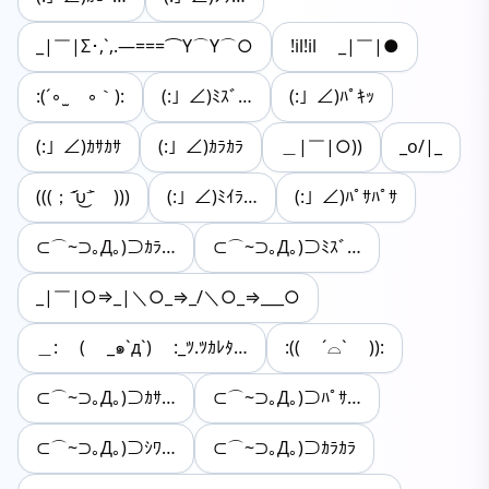
_|￣|Σ･,`,.―===⌒Y⌒Y⌒○
!il!il _|￣|●
:(´◦ ̫ ◦｀):
(:」∠)ﾐｽﾞ…
(:」∠)ﾊﾟｷｯ
(:」∠)ｶｻｶｻ
(:」∠)ｶﾗｶﾗ
＿|￣|○))
_o/|_
(((；⁻᷄υ͜⁻᷅ )))
(:」∠)ﾐｲﾗ…
(:」∠)ﾊﾟｻﾊﾟｻ
⊂⌒~⊃｡Д｡)⊃ｶﾗ…
⊂⌒~⊃｡Д｡)⊃ﾐｽﾞ…
_|￣|○⇒_|＼○_⇒_/＼○_⇒___○
＿: ( _๑`д`) :_ﾂ.ﾂｶﾚﾀ…
:(( ´⌓` )):
⊂⌒~⊃｡Д｡)⊃ｶｻ…
⊂⌒~⊃｡Д｡)⊃ﾊﾟｻ…
⊂⌒~⊃｡Д｡)⊃ｼﾜ…
⊂⌒~⊃｡Д｡)⊃ｶﾗｶﾗ