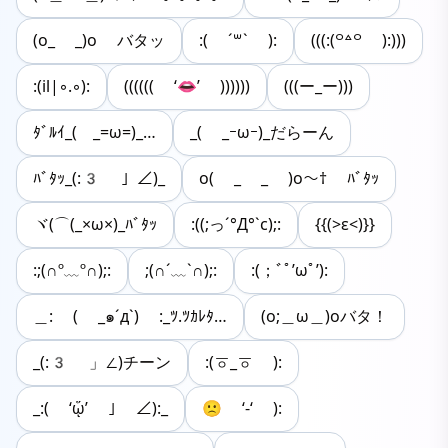
(o_ _)o バタッ
:( ´꒳` ):
(((:(꒪꒫꒪ ):)))
:(il|◦.◦):
(((((( ‘👄’ ))))))
(((ー_ー)))
ﾀﾞﾙｲ_( _=ω=)_…
_( _ｰωｰ)_だらーん
ﾊﾞﾀｯ_(:3 」∠)_
o( _ _ )o〜† ﾊﾞﾀｯ
ヾ(⌒(_×ω×)_ﾊﾞﾀｯ
:((;っ´°Д°`c);:
{{(>ε<)}}
:;(∩º﹏º∩);:
;(∩´﹏`∩);:
:(；ﾞﾟ’ωﾟ’):
＿: ( _๑´д`) :_ﾂ.ﾂｶﾚﾀ…
(o;＿ω＿)oバタ！
_(:3 」∠)チーン
:(ㆆ_ㆆ ):
_:( ‘ᾥ’ ｣ ∠):_
🙁 ‘-‘ ):