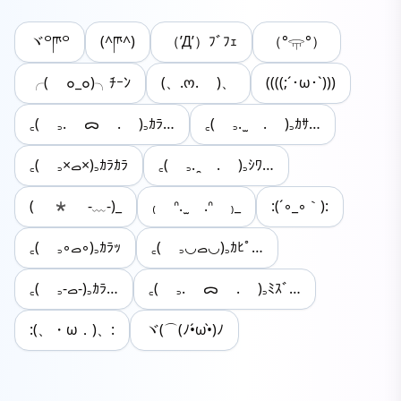
ヾ꒪ཫ꒪
(︎^ཫ︎^)‬
（’Д’）ﾌﾞﾌｪ
（°𓂍°）
╭( ๐_๐)╮ﾁｰﾝ
(、.ო. )、
((((;´･ω･`)))
꜀( ꜆. ᯅ . )꜆ｶﾗ…
꜀( ꜆. ̫ . )꜆ｶｻ…
꜀( ꜆×ࡇ×)꜆ｶﾗｶﾗ
꜀( ꜆. ̯ . )꜆ｼﾜ…
( * -﹏-)_
₍ ᐢ. ̫ .ᐢ ₎_
:(´◦_◦｀):
꜀( ꜆◡ࡇ◡)꜆ｶﾋﾟ…
꜀( ꜆◦ࡇ◦)꜆ｶﾗｯ
꜀( ꜆-ࡇ-)꜆ｶﾗ…
꜀( ꜆. ᯅ . )꜆ﾐｽﾞ…
:(、・ω．)、:
ヾ(⌒(ﾉ•́ω•̀)ﾉ