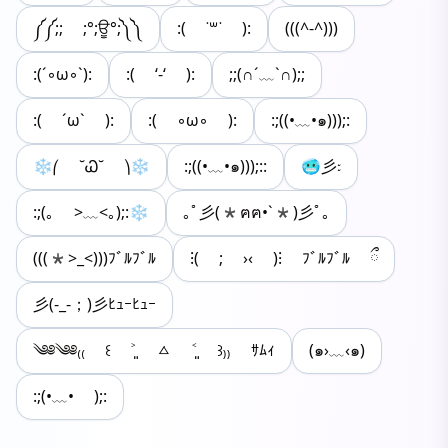
༼༼;; ;°;ਊ°;༽༽
:( ˙꒳​˙ ):
(((^-^)))
:(´◦ω◦`):
:( ‘-‘ ):
;;(∩´﹏`∩);;
:( ´ω` ):
:( ◦ω◦ ):
:;((•﹏•๑)));:
❄⎛ ˘Ꮗ˘ ⎞❄
:;((•﹏•๑)));::
🥶彡᭝
:;(｡ >﹏<｡);:❄
｡ﾟ彡(*ฅฅ•`*)彡ﾟ｡
(((*>_<)))ﾌﾞﾙﾌﾞﾙ
⁝( ; ›‹ )⁝ ﾌﾞﾙﾌﾞﾙ ྀ
彡(-_-；)彡ﾋｭｰﾋｭｰ
༄༅༄༅₍₍ ꒰ ˃͈ ㅿ ˂͈ ꒱₎₎ ｻﾑｨ
(๑›﹏‹๑)
:;(•﹏• );: