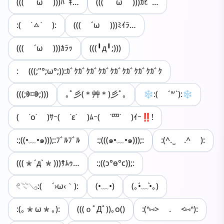
((( ´ω )))ﾊﾟｷ…
((( ´ω )))ｶﾋﾟ…
:( ˙ㅿ˙ ):
((( ´ω )))ﾐｲﾗ…
((( ´ω )))ｶﾗｯ
(((╹д╹;)))
: (((;"°;ω°;)):ｶﾞｸｶﾞｸｶﾞｸｶﾞｸｶﾞｸｶﾞｸｶﾞｸｶﾞｸ
(((;ꏏ⌑ꏏ;)))
｡ﾟ彡(＊艸＊)彡ﾟ｡
❄:( ´꒳`):❄
( ˙o˙ )ｻｰ( ˙ε˙ )ﾑｰ( ˙罒˙ )ｲｰ‼!
:;((•﹏•๑)));:ﾌﾞﾙﾌﾞﾙ
:;(((๑•﹏•๑)));:
:(^. ̫ .^ ):
(((*´д`*)))ｻﾑｩ…
:;((ɔ°ө°c));:
𓏲𓇢𓂅:( ´›ω‹｀):
(•﹏•)
(｡•́﹏•̀｡)
:(｡*ω*｡):
(((ｏﾟДﾟ))｡o()
:(ᐢ⑅> . <⑅ᐢ):