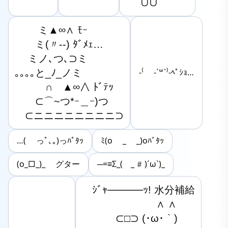
∪∪
　　 ミ▲∞∧ ﾓｰ

　　ミ(〃‐‐) ﾀﾞﾒｪ…

　 ミノ､つ､⊃ミ

｡｡｡｡と_ﾉ_ノミ

-⁽ -´꒳`⁾-ﾍﾟｼｮ…
　　　∩　▲∞∧ ﾄﾞﾃｯ

　　⊂⌒~つ*ｰ＿ｰ)つ

　⊂ニニニニニニニニ⊃
…( っﾟ､｡)っﾊﾟﾀｯ
ﾐ(o _ _)oﾊﾞﾀｯ
(o_□_)_ グター
─=≡Σ_( _#)´ω`)_
　ｼﾞｬ─────ｯ! 水分補給

　　　　　　　 ∧ ∧

　　　 ⊂□⊃ (･ω･｀)
