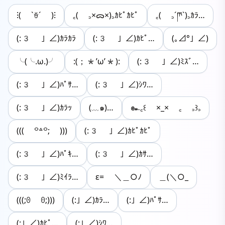
⁝( `ꈊ´ )⁝
꜀( ꜆×ᯅ×)꜆ｶﾋﾟｶﾋﾟ
꜀( ꜆´ཫ`)꜆ｶﾗ…
(:3 」∠)ｶﾗｶﾗ
(:3 」∠)ｶﾋﾟ…
(｡⊿°」∠)
╰(╰.ω.)╯
:(；*’ω’*):
(:3 」∠)ﾐｽﾞ…
(:3 」∠)ﾊﾟｻ…
(:3 」∠)ｼﾜ…
(:3 」∠)ｶﾗｯ
(﹏๑)…
๛꜀꒰ ×_× ꜀ ꜆꒱꜆
((( ꒪꒫꒪; )))
(:3 」∠)ｶﾋﾟｶﾋﾟ
(:3 」∠)ﾊﾟｷ…
(:3 」∠)ｶｻ…
(:3 」∠)ﾐｲﾗ…
ε= ＼＿○ﾉ
＿(＼○_
(((;ꏿ ꏿ;)))
(:」∠)ｶﾗ…
(:」∠)ﾊﾟｻ…
(:」∠)ｶﾋﾟ…
(:」∠)ｼﾜ…