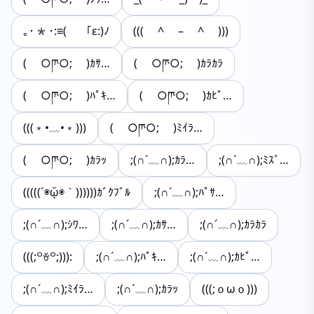
｡･*･:≡( 「ε:)ﾉ
((( ^ – ^ )))
( ○ཫ○; )ｶｻ…
( ○ཫ○; )ｶﾗｶﾗ
( ○ཫ○; )ﾊﾟｷ…
( ○ཫ○; )ｶﾋﾟ…
(((﹡•﹏•﹡)))
( ○ཫ○; )ﾐｲﾗ…
( ○ཫ○; )ｶﾗｯ
;(∩´﹏∩);ｶﾗ…
;(∩´﹏∩);ﾐｽﾞ…
(((((´◉ᾥ◉｀))))))ｶﾞｸﾌﾞﾙ
;(∩´﹏∩);ﾊﾟｻ…
;(∩´﹏∩);ｼﾜ…
;(∩´﹏∩);ｶｻ…
;(∩´﹏∩);ｶﾗｶﾗ
(((;꒪ꈊ꒪;))):
;(∩´﹏∩);ﾊﾟｷ…
;(∩´﹏∩);ｶﾋﾟ…
;(∩´﹏∩);ﾐｲﾗ…
;(∩´﹏∩);ｶﾗｯ
(((;ｏωｏ)))