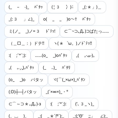
(_ – -)_ ﾊﾞﾀｯ
(¦3 冫)ﾆ
_(:*」)＿
_(:3 」∠)_
o( _ _ )o〜† ﾊﾟﾀｯ
ミ(ノ_ _)ノ=3 ﾄﾞﾃｯ!
⊂⌒~⊃｡Д｡)⊃ばたっ……
（＿□＿：）ドテ!!
ヽ(*゜ω。)ノﾄﾞﾃｯ!!
:( ;´꒳`;):
……(o_ _)oﾊﾟﾀｯ
‎꜀( ꜆-ࡇ-)꜆
꜀( ꜆. ̯. ̥)꜆ﾊﾞﾀｯ
(_ ..)_ ﾊﾞﾀﾘ
(o_ _)o パタッ
ヾ(⌒(_×ω×)_ﾊﾞﾀﾝ
(:D)┼─┤バタッ
_(´×∞×)_・°
⊂⌒～⊃*｡Д｡)-з
:( ;˙꒳˙;):
(‘､3_ヽ)_
(、._. )、
_:( _* ́ཫ`):_
_:(;’Θ’ ;;」 ∠):_