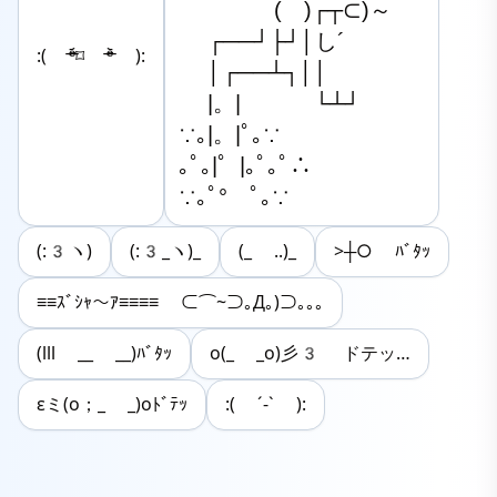
　　 　　(　)┌┬⊂)～

　 ┌──┘├┘│し´

:( ᵒ̴̶̷᷄⌑ ᵒ̴̶̷᷅ ):
　 │┌──┴┐││

　 |。|　　　 └┴┘

∵｡|。|ﾟ｡∵

｡ﾟ｡|゜|｡ﾟ｡ﾟ∴

∵｡ﾟ°　ﾟ｡∵
(:3ヽ)
(:3_ヽ)_
(_ ..)_
>┼○ ﾊﾞﾀｯ
≡≡ｽﾞｼｬ〜ｱ≡≡≡≡ ⊂⌒~⊃｡Д｡)⊃｡｡｡
(lll __ __)ﾊﾞﾀｯ
ο(_ _ο)彡3 ドテッ…
εミ(о；_ _)оﾄﾞﾃｯ
:( ´-` ):