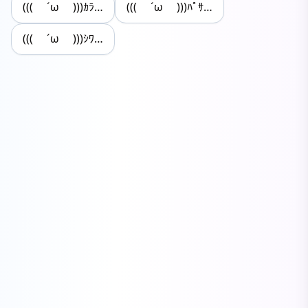
((( ´ω )))ｶﾗ…
((( ´ω )))ﾊﾟｻ…
((( ´ω )))ｼﾜ…