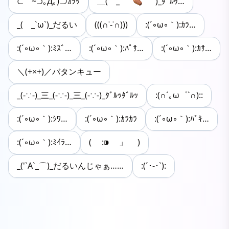
⊂⌒~⊃｡Д｡)⊃ｶﾗｯ
＿( _ `⚰︎` )_ﾀﾞﾙｩ…
_( _`ω`)_だるい
(((∩˙-˙∩)))
:(´◦ω◦｀):ｶﾗ…
:(´◦ω◦｀):ﾐｽﾞ…
:(´◦ω◦｀):ﾊﾟｻ…
:(´◦ω◦｀):ｶｻ…
＼(+×+)／バタンキュー
_(-∵-)_三_(-∵-)_三_(-∵-)_ﾀﾞﾙｯﾀﾞﾙｯ
:(∩´｡ω゜`∩)::
:(´◦ω◦｀):ｼﾜ…
:(´◦ω◦｀):ｶﾗｶﾗ
:(´◦ω◦｀):ﾊﾟｷ…
:(´◦ω◦｀):ﾐｲﾗ…
( :⁍ 」 )
_('`A`_⌒)_だるいんじゃぁ……
:(´･-･`):