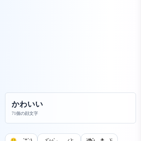
かわいい
71個の顔文字
🙁 ´꒳`;)
_:(´ω`」 ∠):_
⁝(ᵒ̴̶̷᷄ᾥ ᵒ̴̶̷᷅ )⁝