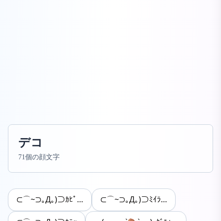
デコ
71個の顔文字
⊂⌒~⊃｡Д｡)⊃ｶﾋﾟ…
⊂⌒~⊃｡Д｡)⊃ﾐｲﾗ…