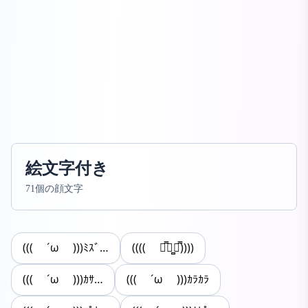
絵文字付き
71個の顔文字
((( ´ω )))ﾐｽﾞ…
(((( ⚭̿ゝ̻⚭̿))))
((( ´ω )))ｶｻ…
((( ´ω )))ｶﾗｶﾗ