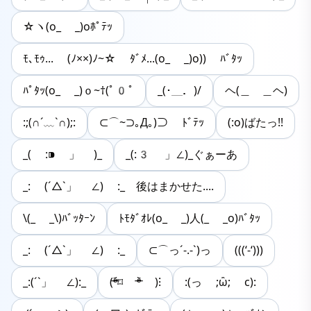
☆ヽ(o_ _)oﾎﾟﾃｯ
ﾓ､ﾓｩ... (ﾉ××)ﾉ~☆ ﾀﾞﾒ...(o_ _)o)) ﾊﾞﾀｯ
ﾊﾟﾀｯ(o_ _)ｏ~†(ﾟ0ﾟ
_(･＿．)/
ヘ(＿ ＿ヘ)
:;(∩´﹏`∩);:
⊂⌒~⊃｡Д｡)⊃ ﾄﾞﾃｯ
(:o)ばたっ!!
_( :⁍ 」 )_
_(:3 」∠)_ぐぁーあ
_: (´△`」 ∠) :_ 後はまかせた....
\(_ _\)ﾊﾞｯﾀｰﾝ
ﾄﾓﾀﾞｵﾚ(o_ _)人(_ _o)ﾊﾞﾀｯ
_: (´△`」 ∠) :_
⊂⌒っ´-.-`)っ
(((‘-‘)))
_:(´`」 ∠):_
(ᵒ̴̶̷᷄⌑ ᵒ̴̶̷᷅ )⁝
:(っ ;ὢ; c):