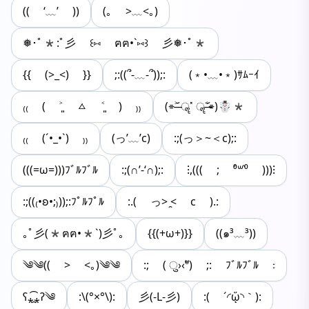
(( ‘﹏’ ))
(｡ >﹏<｡)
❅･ﾟ*:ﾟ彡 ꒰⑅ ฅฅ•`⑅꒱ 彡❅･ﾟ*
{{ (>_<) }}
;:((՞-﹏-՞));:
(﹡•﹏•﹡)ｻﾑｰｲ
₍₍ ( ˃͈ ㅿ ˂͈ ) ₎₎
(⌯˃̶᷄ ॣ˟ ॣ˂̶᷄⌯)☃*
₍₍ (´•_•`) ₎₎
(っ’﹏’c)
:;(っ＞~＜c);:
(((=ω=)))ﾌﾞﾙﾌﾞﾙ
:;(∩’-‘∩);:
‪⁝,((( ; ⁰́꒳⁰̀ )))⁝‬
:;((₍•ʚ•;₎));:ﾌﾟﾙﾌﾟﾙ
:.( っ> ̯< c ).:
｡ﾟ彡(*ฅฅ•*`)彡ﾟ｡
{{(+ω+)}}
((๑³﹏³))
༄༄(( > <｡)༄༄
:; ( ु›‹ºั) ;: ﾌﾞﾙﾌﾞﾙ ᭝
ʕ⁎̯͡⁎ʔ༄
:\(°×°\):
彡(-L-彡)
:( ´◜ᾥ◝｀):