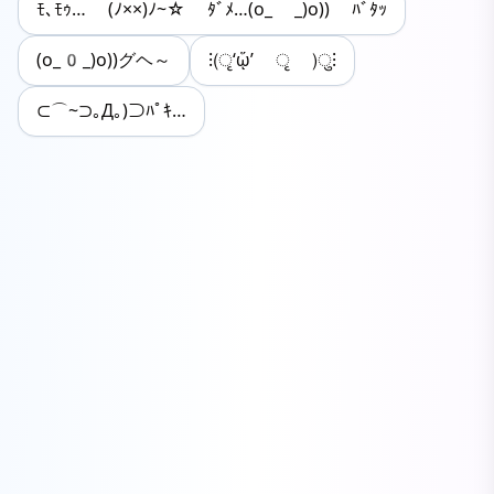
ﾓ､ﾓｩ… (ﾉ××)ﾉ~☆ ﾀﾞﾒ…(o_ _)o)) ﾊﾞﾀｯ
(o_0_)o))グヘ～
⁝(ृ‘ᾥ’ ृ )ु⁝
⊂⌒~⊃｡Д｡)⊃ﾊﾟｷ…