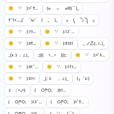
🙁 ‘-‘ ):ﾊﾟｻ…
(๐ ﹃ ๐lll)⌒)_
ﾀﾞﾘｨ…_(´ ˇωˇ ) _ )_
₍₍ (̨̡ ‾᷄⌂‾᷅)̧̢ ₎₎
🙁 ‘-‘ ):ｼﾜ…
🙁 ‘-‘ ):ﾐｽﾞ…
🙁 ‘-‘ ):ｶｻ…
🙁 ‘-‘ ):ｶﾗｶﾗ
＿ノ乙(､ﾝ､)_
_(x3」∠)_
:;((( •﹏• )));:
🙁 ‘-‘ ):ﾊﾟｷ…
🙁 ‘-‘ ):ｶﾋﾟ…
🙁 ‘-‘ ):ﾐｲﾗ…
🙁 ‘-‘ ):ｶﾗｯ
_(:0 」∠)_
(┐「ε:)
:( ;´•ᴗ•):
( ○ཫ○; )ｶﾗ…
( ○ཫ○; )ﾐｽﾞ…
( ○ཫ○; )ﾊﾟｻ…
( ○ཫ○; )ｼﾜ…
_( '-' _)⌒)_