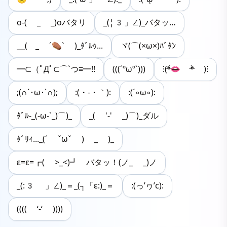
o-( _ _)oバタリ
_(¦3」∠)_バタッ…
＿( _ ´⚰︎` )_ﾀﾞﾙｩ...
ヾ(⌒(×ω×)ﾊﾞﾀﾝ
━⊂（ﾟДﾟ⊂⌒`つ≡━!!
(((´ºωº`)))
⁝(ᵒ̴̶̷᷄👄 ᵒ̴̶̷᷅ )⁝
;(∩´･ω･`∩);
:(・-・｀):
:(´◦ω◦):
ﾀﾞﾙ-_(-ω-`_)⌒)_
_( '-' _)⌒)_ダル
ﾀﾞﾘｨ..._(´ ˇωˇ ) _ )_
ε=ε=┏( >_<)┛ バタッ！(ノ_ _)ノ
_(:3 」∠)_＝_(┐「ε:)_＝
:(っ’ヮ’c):
(((( ‘-‘ ))))