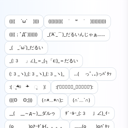
(((( ´ω` ))))
(((((((((( ˙ ꒳ ˙ )))))))))))
((((；ﾟДﾟ)))))))
_('A`_⌒)_だるいんじゃぁ……
_( _´ω`)_だるい
_(:3 」∠)_＝_(┐「ε:)_＝だるい
(:3_ヽ)_(:3_ヽ)_(:3_ヽ)_
…( っﾟ､｡)っﾊﾞﾀｯ
:( ૃᵒ̴̶̷᷄⌑ ᵒ̴̶̷᷅ ૃ )⁝
:(‘ↂ⃙⃙⃚⃛︎_ↂ⃙⃙⃚⃛︎’):
(((ʘ ʘ;)))
(∩◉﹏◉∩);:
(∩´﹏`∩)
__( __～д～)__ダルゥ
ﾀﾞｰﾙｰ_(:3 」∠)_ｲｰ
(o＿ ＿)oｱｰﾀﾞﾙｲ。。。。
……(o_ _)oﾊﾞﾀｯ