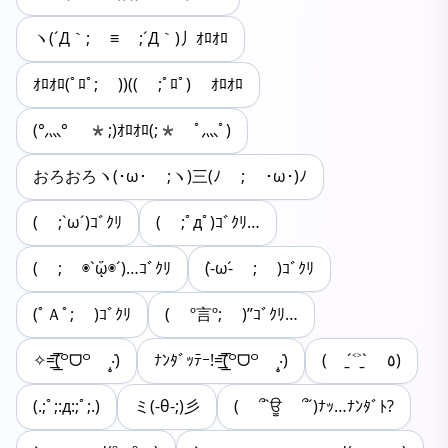
ヽ(´Д｀; ≡ ;´Д｀)丿ｵﾛｵﾛ
ｵﾛｵﾛ(ﾟﾛﾟ; ))(( ;ﾟﾛﾟ) ｵﾛｵﾛ
(°灬° *;)ｵﾛｵﾛ(;* ﾟ灬ﾟ)
おろおろヽ(･ω･ ;ヽ)三(ﾉ ; ･ω･)ﾉ
( ;`ω´)ｺﾞｸﾘ
( ;ﾟдﾟ)ｺﾞｸﾘ…
( ; ◉`ᾥ◉´)…ｺﾞｸﾘ
(-̀ω-́ ; )ｺﾞｸﾘ
(ﾟＡﾟ; )ｺﾞｸﾘ
( º言º; )”ｺﾞｸﾘ…
✧=͟͟͞͞(꒪ᗜ꒪ ‧̣̥̇)
ﾅﾝﾀﾞｯﾃｰ!=͟͟͞͞(꒪ᗜ꒪ ‧̣̥̇)
( ˊ̱˂˃ˋ̱ ٥)
(.;ﾟ;:д:;ﾟ;.)
ミ(-θ-;)彡
( ՞`ਊ ՞´)ﾅｯ…ﾅﾝﾀﾞﾄ?