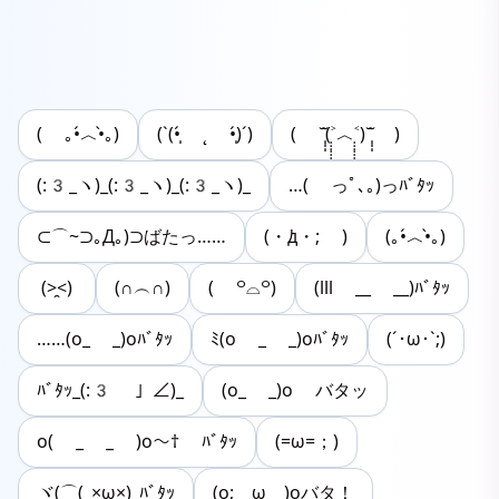
( ｡•́︿•̀｡)
(ˋ(•̩́ ˛ •̩́)ˊ)
( ˘̩̩̩̆(˃̣̣̣̣̣̣︿˂̣̣̣̣̣̣)˘̩̩̩̆ )
(:3_ヽ)_(:3_ヽ)_(:3_ヽ)_
…( っﾟ､｡)っﾊﾞﾀｯ
⊂⌒~⊃｡Д｡)⊃ばたっ……
(・ꚁ・; )
(｡•́︿•̀｡)
(>̯<)
(∩︵∩)
( ꒪⌓꒪)
(lll __ __)ﾊﾞﾀｯ
……(o_ _)oﾊﾞﾀｯ
ﾐ(o _ _)oﾊﾞﾀｯ
(´･ω･`;)
ﾊﾞﾀｯ_(:3 」∠)_
(o_ _)o バタッ
o( _ _ )o〜† ﾊﾞﾀｯ
(=ω=；)
ヾ(⌒(_×ω×)_ﾊﾞﾀｯ
(o;＿ω＿)oバタ！