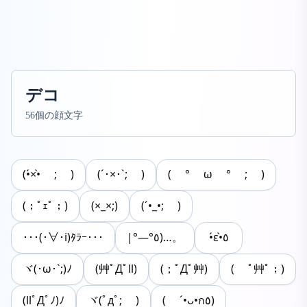
デコ
56個の顔文字
(•́×•̀ ; )
(´･×･`; )
( ° ω ° ; )
(；ﾟｪﾟ；)
(×_×;)
(´•_•; )
･･･(･∀･i)ﾀﾗｰ･･･
|°―°٥)…。
•́ε•̀٥
ヾ(･ω･`;)ﾉ
(艸ﾟДﾟll)
(；ﾟДﾟ艸)
( ﾟ艸ﾟ；)
(llﾟДﾟﾉ)ﾉ
ヾ(ﾟдﾟ; )
( ´•ᴗ•ก٥)