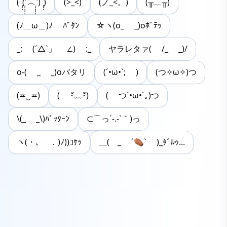
(˘̩̩̩̆(˃̣̣̣̣̣̣︿˂̣̣̣̣̣̣)˘̩̩̩̆)
(>_<)
(ノ_<。)
(╥﹏╥)
(ﾉ＿ω＿)ﾉ ﾊﾞﾀﾝ
☆ヽ(o_ _)oﾎﾟﾃｯ
_: (´△`」 ∠) :_
ヤラレタァ( /_ _)/
o-( _ _)oバタリ
(´•ω•`; )
(つ✧ω✧)つ
(≖‿≖)
( ･ั﹏･ั)
( つ´•ω•`｡)つ
\(_ _\)ﾊﾞｯﾀｰﾝ
⊂⌒っ´-.-`｀)っ
ヽ(・､ ．)ﾉ))ｺｹｯ
＿( _ ´⚰︎` )_ﾀﾞﾙｩ...