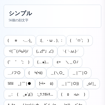
シンプル
56個の顔文字
( * -﹏-)_
:(、・ω．)、:
( ´ㅁ`; )
ヾ(⌒(ﾉ•́ω•̀)ﾉ
(｡⊿°」∠)
╰(╰.ω.)╯
(ˉ ˘ ˉ; )
(﹏๑)…
ε= ＼＿○ﾉ
＿ﾉフ○
( •́ε•̀٥)
＿(＼○_
＿|￣|○
!il!il _|￣|●
(•́×•̀ ٥)
＿|￣|○))
_o/|_
＿: ( _๑´д`) :_ﾂ.ﾂｶﾚﾀ…
( ٥ ›ω‹ )