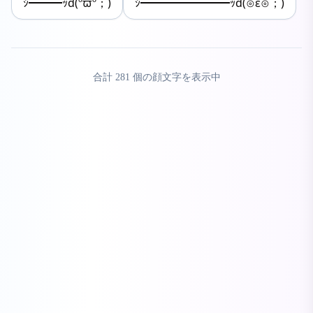
ｼ━━━ｯd(ºϖº；)
ｼ━━━━━━━━ｯd(⊙ε⊙；)
合計
281
個の顔文字を表示中