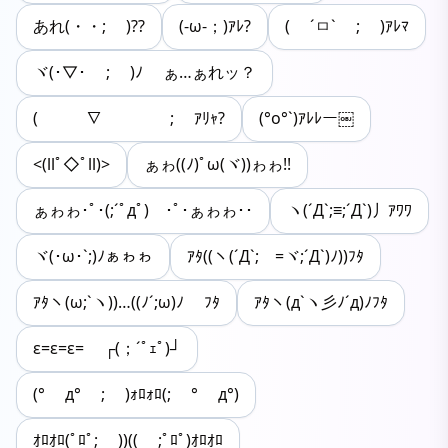
あれ(・・; )??
(-ω-；)ｱﾚ?
( ´ㅁ` ; )ｱﾚﾏ
ヾ(･▽･ ; )ﾉ ぁ…ぁれッ？
(￣￣￣∇￣￣￣ ; ｱﾘｬ?
(°o°`)ｱﾚﾚー￼
<(llﾟ◇ﾟll)>
ぁゎ((ﾉ)ﾟω(ヾ))ゎゎ!!
ぁゎゎ･ﾟ･(;´ﾟдﾟ)ゞ･ﾟ･ぁゎゎ･･
ヽ(´Д`;≡;´Д`)丿ｱﾜﾜ
ヾ(･ω･`;)ﾉぁゎゎ
ｱﾀ((ヽ(´Д`;ゞ=ヾ;´Д`)ﾉ))ﾌﾀ
ｱﾀヽ(ω;`ヽ))…((ﾉ´;ω)ﾉ ﾌﾀ
ｱﾀヽ(д`ヽ彡ﾉ´д)ﾉﾌﾀ
ε=ε=ε= ┌(；´ﾟｪﾟ)┘
(° д° ; )ｫﾛｫﾛ(; ° д°)
ｵﾛｵﾛ(ﾟﾛﾟ; ))(( ;ﾟﾛﾟ)ｵﾛｵﾛ