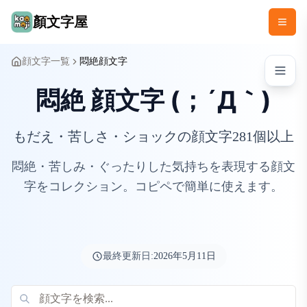
顏文字屋
顔文字一覧
悶絶顔文字
悶絶 顔文字 (；´Д｀)
もだえ・苦しさ・ショックの顔文字281個以上
悶絶・苦しみ・ぐったりした気持ちを表現する顔文
字をコレクション。コピペで簡単に使えます。
最終更新日:
2026年5月11日