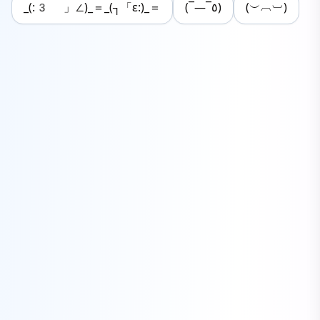
_(:3 」∠)_＝_(┐「ε:)_＝
(¯―¯٥)
(︶︹︺)