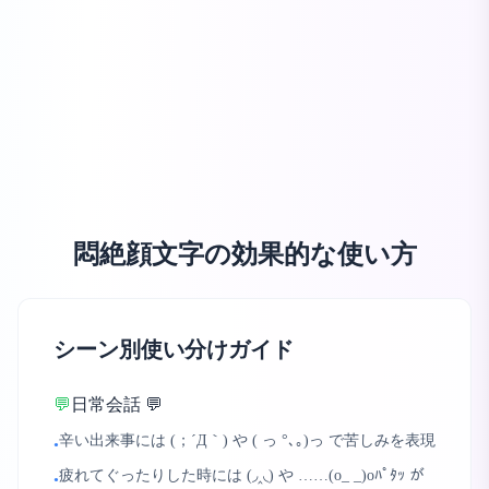
悶絶顔文字の効果的な使い方
シーン別使い分けガイド
💬
日常会話 💬
辛い出来事には (；´Д｀) や ( っ °､｡)っ で苦しみを表現
•
疲れてぐったりした時には (◞‸◟) や ……(o_ _)oﾊﾟﾀｯ が
•