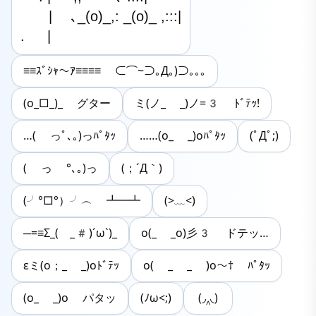
　　|　 ､_(o)_,: _(o)_ ,:::|

. 　 |　
≡≡ｽﾞｼｬ〜ｱ≡≡≡≡ ⊂⌒~⊃｡Д｡)⊃｡｡｡
(o_□_)_ グター
ミ(ノ_ _)ノ=3 ﾄﾞﾃｯ!
…( っﾟ､｡)っﾊﾟﾀｯ
……(o_ _)oﾊﾟﾀｯ
(ﾟДﾟ;)
( っ °､｡)っ
(；´Д｀)
(╯°□°）╯︵ ┻━┻
(>﹏<)
─=≡Σ_( _#)´ω`)_
ο(_ _ο)彡3 ドテッ…
εミ(о；_ _)оﾄﾞﾃｯ
o( _ _ )o〜† ﾊﾟﾀｯ
(o_ _)o パタッ
(ﾉω<;)
(◞‸◟)