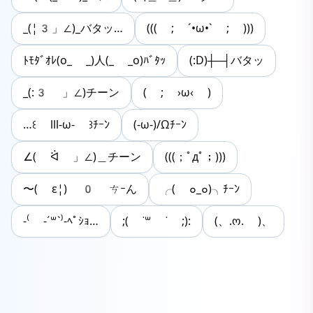
_(¦3」∠)_バタッ…
((( ; ´•ω•` ; )))
ﾄﾓﾀﾞｵﾚ(o_ _)人(_ _o)ﾊﾞﾀｯ
(:D)┼─┤バタッ
_(:3 」∠)チーン
( ; ›ω‹ )
…꒰ lll-ω- ꒱ﾁｰﾝ
(-ω-)/Ωﾁｰﾝ
∠( ᐛ 」∠)＿チーン
(((；ﾟдﾟ；)))
〜( ε¦) 0 ㄘｰん
╭( ๐_๐)╮ﾁｰﾝ
-⁽ -´꒳`⁾-ﾍﾟｼｮ…
;( ˙꒳ ˙ ;):
(、.ო. )、