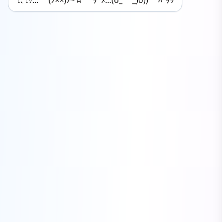
ﾓ､ﾓｩ… (ﾉ××)ﾉ~☆ ﾀﾞﾒ…(o_ _)o)) ﾊﾞﾀｯ