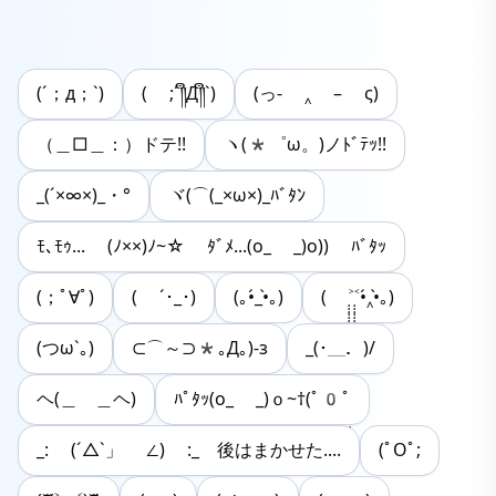
(´；д；`)
( ;´༎ຶД༎ຶ`)
(っ- ‸ – ς)
（＿□＿：）ドテ!!
ヽ(*゜ω。)ノﾄﾞﾃｯ!!
_(´×∞×)_・°
ヾ(⌒(_×ω×)_ﾊﾞﾀﾝ
ﾓ､ﾓｩ... (ﾉ××)ﾉ~☆ ﾀﾞﾒ...(o_ _)o)) ﾊﾞﾀｯ
(；ﾟ∀ﾟ)
( ´･_･)
(｡•́_•̀｡)
( ˃̣̣̣̣̣̣̣̣̣̣̣̣̣̣̣̣̣̣̣̣̣̣̣̣̣̣̣̣̣̣̣̣̣̣̣̣̣̣̣̣˂̣̣̣̣̣̣̣̣̣̣̣̣̣̣͍•́‸•̀｡)
(つω`｡)
⊂⌒～⊃*｡Д｡)-з
_(･＿．)/
ヘ(＿ ＿ヘ)
ﾊﾟﾀｯ(o_ _)ｏ~†(ﾟ0ﾟ
_: (´△`」 ∠) :_ 後はまかせた....
(ﾟOﾟ;