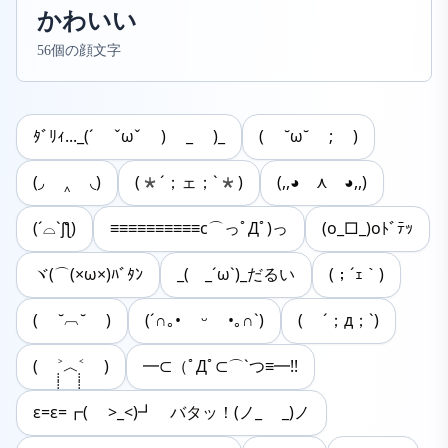
かわいい
56個の顔文字
ﾀﾞﾘｨ..._(´ ˇωˇ ) _ )_
( ˘ω˘ ; )
(◞ ‸ ◟)
(*´；ェ；`*)
(,,◕ ⋏ ◕,,)
(´⌓`ʃƪ)
≡≡≡≡≡≡≡≡≡≡c⌒っﾟДﾟ)っ
(o_□_)oﾄﾞﾃｯ
ヾ(⌒(×ω×)ﾊﾞﾀﾝ
_( _´ω`)_だるい
(；´ｪ｀)
( ˘︹˘ )
(´∩｡• ᵕ •｡∩`)
( ´；д；`)
( ˃̣̣̣̣̣̣︿˂̣̣̣̣̣̣ )
━⊂（ﾟДﾟ⊂⌒`つ≡━!!
ε=ε=┏( >_<)┛ バタッ！(ノ_ _)ノ