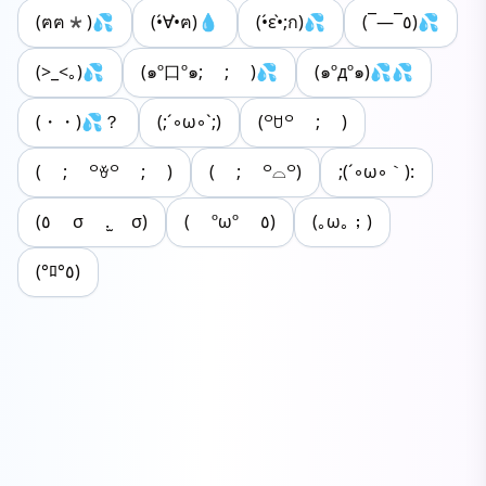
(ฅฅ*)💦
(•́∀•̀ฅ)💧
(•́ε•̀;ก)💦
(¯―¯٥)💦
(>_<｡)💦
(๑º口º๑; ; )💦
(๑ºдº๑)💦💦
(・・)💦？
(;´◦ω◦`;)
(꒪ꇴ꒪ ; )
( ; ꒪ꈊ꒪ ; )
( ; ꒪⌓꒪)
;(´◦ω◦｀):
(٥ σ .̫ σ)
( ºωº ٥)
(｡ω｡；)
(°ﾛ°٥)