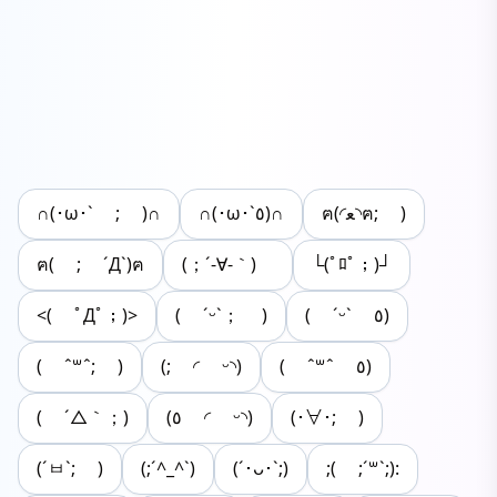
∩︎(･ω･` ; )∩︎
∩︎(･ω･`٥)∩︎
ฅ(◜ﻌ◝ฅ; )
ฅ( ; ´Д`)ฅ
(；´-∀-｀)ゞ
└(ﾟﾛﾟ；)┘
<( ﾟДﾟ；)>
( ˊᵕˋ； )
( ˊᵕˋ ٥)
( ˆ꒳ˆ; )
(; ◜ ᵕ◝)
( ˆ꒳ˆ ٥)
( ´△｀；)
(٥ ◜ ᵕ◝)
(･∀･; )
(´ㅂ`; )
(;´^_^`)
(´･ᴗ･`;)
;( ;´꒳`;):