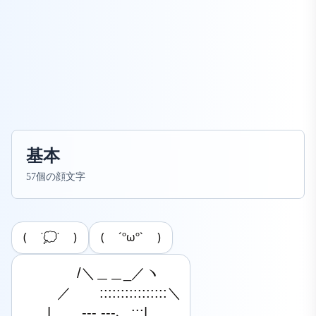
基本
57個の顔文字
( ˙💭˙ )
( ´ºωº` )
　　　　/＼＿＿_／ヽ

　 　 ／　　::::::::::::::::＼

　 . | 　 ,,-‐‐ ‐‐-､ .:::|
