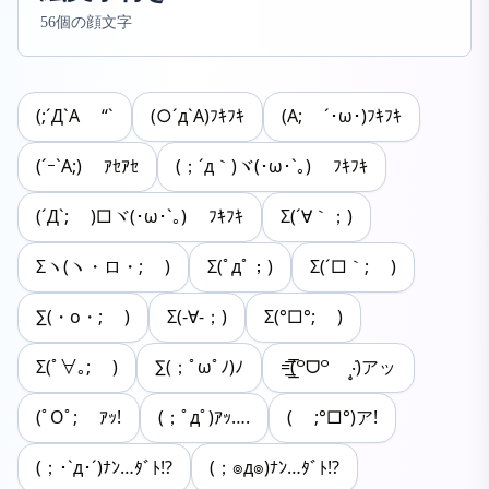
56個の顔文字
(;´Д`A “`
(○´д`A)ﾌｷﾌｷ
(A; ´･ω･)ﾌｷﾌｷ
(´ｰ`A;) ｱｾｱｾ
(；´д｀)ヾ(･ω･`｡) ﾌｷﾌｷ
(´Д`; )□ヾ(･ω･`｡) ﾌｷﾌｷ
Σ(´∀｀；)
Σヽ(ヽ・ロ・; )
Σ(ﾟдﾟ；)
Σ(´□｀; )
∑(・o・; )
Σ(-∀-；)
Σ(°□°; )
Σ(ﾟ∀｡; )
∑(；ﾟωﾟﾉ)ﾉ
=͟͟͞͞(꒪ᗜ꒪ ‧̣̥̇)アッ
(ﾟOﾟ; ｱｯ!
(；ﾟдﾟ)ｱｯ….
( ;°□°)ア!
(；･`д･´)ﾅﾝ…ﾀﾞﾄ!?
(；๏д๏)ﾅﾝ…ﾀﾞﾄ!?