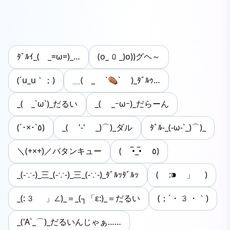
ﾀﾞﾙｲ_( _=ω=)_…
(o_0_)o))グヘ～
(´u_u｀；)
＿( _ `⚰︎` )_ﾀﾞﾙｩ…
_( _`ω`)_だるい
_( _ｰωｰ)_だらーん
(´･×･`٥)
_( '-' _)⌒)_ダル
ﾀﾞﾙ-_(-ω-`_)⌒)_
＼(+×+)／バタンキュー
( •̅_•̅ ٥)
_(-∵-)_三_(-∵-)_三_(-∵-)_ﾀﾞﾙｯﾀﾞﾙｯ
( :⁍ 」 )
_(:3 」∠)_＝_(┐「ε:)_＝だるい
(；´・3・｀)
_('A`_⌒)_だるいんじゃぁ……