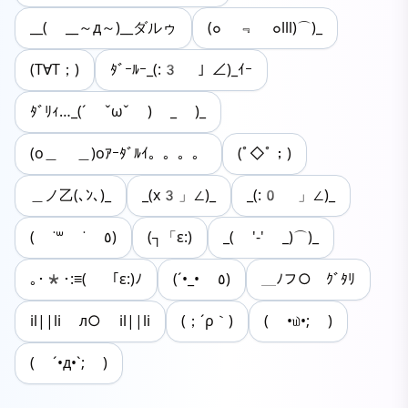
__( __～д～)__ダルゥ
(๐ ﹃ ๐lll)⌒)_
(T∀T；)
ﾀﾞｰﾙｰ_(:3 」∠)_ｲｰ
ﾀﾞﾘｨ…_(´ ˇωˇ ) _ )_
(o＿ ＿)oｱｰﾀﾞﾙｲ。。。。
(ﾟ◇ﾟ；)
＿ノ乙(､ﾝ､)_
_(x3」∠)_
_(:0 」∠)_
( ˙꒳ ˙ ٥)
(┐「ε:)
_( '-' _)⌒)_
｡･*･:≡( 「ε:)ﾉ
(´•_• ٥)
＿ﾉフ○ ｸﾞﾀﾘ
il||li л○ il||li
(；´ρ｀)
( •௰•; )
( ´•д•`; )