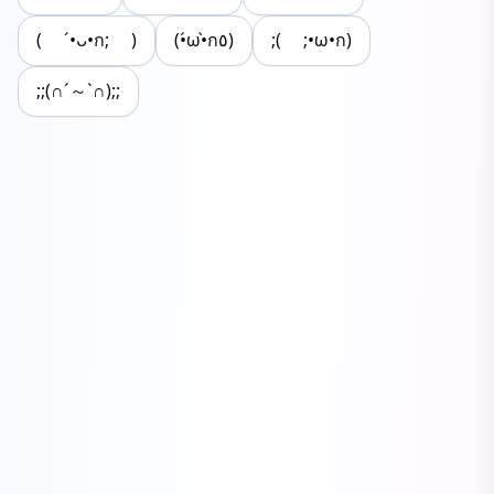
( ´•ᴗ•ก; )
(•́ω•̀ก٥)
;( ;•ω•ก)
;;(∩´～`∩);;