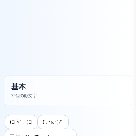
基本
72個の顔文字
(⊃︎´▿︎` )⊃︎
(´｡･ω･)ﾉﾞ