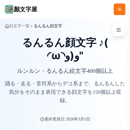
顏文字屋
顔文字一覧
るんるん顔文字
るんるん顔文字 ♪(
◜ω◝و(و"
ルンルン・るんるん絵文字400個以上
踊る・走る・音符系からデコ系まで、るんるんした
気分をそのまま表現できる顔文字を150個以上収
録。
最終更新日:
2026年3月1日