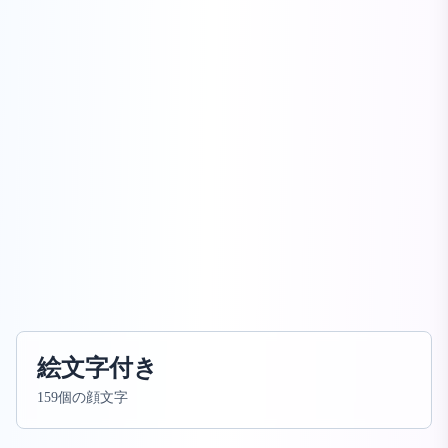
絵文字付き
159個の顔文字