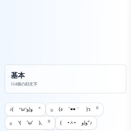
基本
114個の顔文字
♪( ◜ω◝و(و "
₍₍ (ง ´🕶｀ )ว ⁾⁾
₍₍ ◝( 'ω' )◟ ⁾⁾
‎( •ㅅ• و(و"♪