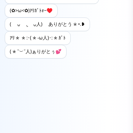
(✿>ω<✿)ｱﾘｶﾞﾄｫ~♥
‬( ᴗ̤ .̮ ᴗ̤人) ありがとう*•.❥
ｱﾘ**:･(*-ω人)･:*ｶﾞﾄ
(*˘︶˘人)ぁりがとぅ💕