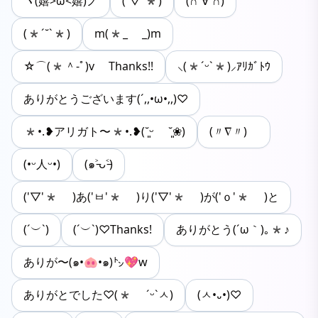
ヾ(嬉>ω<嬉)ノ
(´▽`*)
(∩´∀`∩)
(*´˘`*)
m(*_ _)m
☆⌒(*＾-ﾟ)v Thanks!!
⸜(*ˊᵕˋ*)⸝‬ｱﾘｶﾞﾄｳ
ありがとうございます(´,,•ω•,,)♡
*•.❥アリガト〜*•.❥(˘͈ᵕ ˘͈❀)
(〃∇〃)ゞ
(•ᵕ人ᵕ•)
(๑˃̵ᴗ˂̵)
('▽'* )あ('ㅂ'* )り('▽'* )が('ｏ'* )と
(´︶`)
(´︶`)♡Thanks!
ありがとう(´ω｀)｡*♪
ありが〜(๑•🐽•๑)㌧💖w
ありがとでした♡(* ˊᵕˋㅅ)
(ㅅ•᎑•)♡