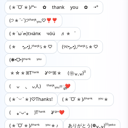
(*ˊᗜˋ*)/°•· ✿ thank you ✿ ·•°
(੭*ˊᵕˋ)੭ᵗʱᵃᵑᵏᵧₒᵤ♡❣❣
(*´ω`๓)τнänκ чöü ♬*゜
(* •͈ᴗ•͈)◞ᵗʱᵃᵑᵏઽ*♡
(୨୧•͈ᴗ•͈)◞︎ᵗʱᵃᵑᵏઽ*♡︎
(❃•ᗜ•)ᵗᑋᵃᐢᵏ ᵞᵒᵘ
*☆*ꕤᎢʱᵃⁿᵏ Ꮍ༠ᐡꕤ* (❀ᴗ͈ˬᴗ͈)⁾⁾
( ᴗ̤ .̮ ᴗ̤人) ᵗʱᵃᵑᵏᵧₒᵤওೄ❤
(*´︶`*)♡Thanks!
(*ˊᗜˋ*)/ᵗᑋᵃᐢᵏ ᵞᵒᵘ*
( ⁎ᵕᴗᵕ⁎ )Ꭲʱᵃⁿᵏ Ꮍ༠ᐡ❤︎
(*ˊᗜˋ*)/ᵗᑋᵃᐢᵏ ᵞᵒᵘ*♪
ありがとう(❁ᴗ͈ˬᴗ͈)⁾⁾⁾ᵖᵉᵏᵒ