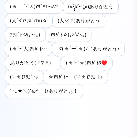
(* ˊᵕˋㅅ)ｱｻﾞﾏｧ~ｽ♡
(๑•̥̥̥́ω•̀ू๑)ありがとう
(人´З`)ｧﾘｶﾞchu☆
(人▽〃)ありがとう
ｱﾘｶﾞﾄ♡(｡･･｡)
ｱﾘｶﾞﾄ☆(｡>∀<｡)
(*´ｰ`人)ｱﾘｶﾞﾄ〜
ヾ(*´ー`*)ﾉ゛ありがとう♪
ありがとう(〃∇〃)ゞ
(*ˊᵕˋ*)ｱﾘｶﾞﾄｳ♥
('-'*)ｱﾘｶﾞﾄ♪
☆ｱﾘｶﾞﾄｰ (´-´*)ｱﾘｶﾞﾄ♪
ﾟ･｡★＼(^ω^ )♪ありがとぉ！