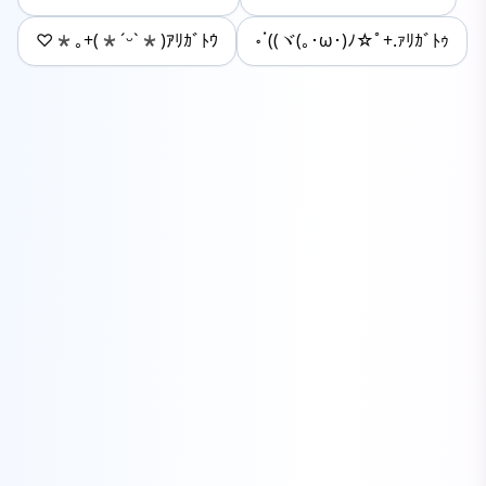
♡*｡+(*ˊᵕˋ*)ｱﾘｶﾞﾄｳ‎
॰ॱ((ヾ(｡･ω･)ﾉ☆ﾟ+.ｧﾘｶﾞﾄｩ