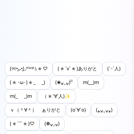
(୨୧•͈ᴗ•͈)◞ᵗʱᵃᵑᵏઽ*♡
(*´v`*)ありがと
(´ｰ`人)
(*･ω･)*_ _)
(❀ᴗ͈ˬᴗ͈)⁾⁾
m(__)m
m(_ _)m
（*'∀'人)✨
ｖ（＾∀＾） ぁりがと
(o´∀`o)
(⁎ᴗ͈ˬᴗ͈⁎)
(*´˘`*)♡
(❁ᴗ͈ˬᴗ͈)