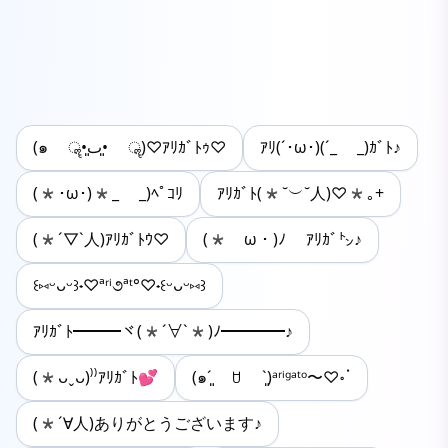
(๑ ॣ•͈ٮ•͈ ॣ)♡ｱﾘｶﾞﾄｩ♡
ｱﾘ(´･ω･)(´_ _)ｶﾞﾄ♪
(*･ω･)*_ _)ﾍﾟｺﾘ
ｱﾘｶﾞﾄ(*˘︶˘人)♡*｡+
(*´▽`人)ｱﾘｶﾞﾄｳ♡
(*ゝω・)ﾉ ｱﾘｶﾞ㌧♪
꒰⑅ᵕᴗᵕ꒱˖♡ªʳⁱ૭ªᵗ°♡˖꒰ᵕᴗᵕ⑅꒱
ｱﾘｶﾞﾄ━━━ヾ(*´∀`*)ﾉ━━━━♪
(*ᴗˬᴗ)⁾⁾ｱﾘｶﾞﾄ💕
(๑ˊ͈ ꇴ ˋ͈)ᵃʳⁱᵍᵃᵗᵒ〜♡॰ॱ
(*´∀人)ありがとうございます♪