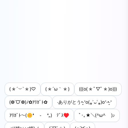
(*´︶`*)♡
(*´ω｀*)
(((o(*ﾟ▽ﾟ*)o)))
(◍˃ᗜ˂◍)ﾉ✿ｱﾘｶﾞﾄ✿
‧ありがとう•͙‧⁺o(⁎˃ᴗ˂⁎)o⁺‧•͙‧⁺
ｱﾘｶﾞﾄ〜(🌼❛ ֊ ❛„)ゝﾃﾞｽ♥‪
ﾟ･｡★＼(^ω^ )♪