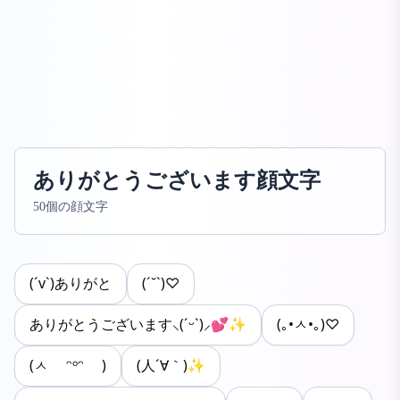
ありがとうございます顔文字
50個の顔文字
(´v`)ありがと
(´˘`)♡
ありがとうございます‪⸜(ˊᵕˋ)⸝💕✨
(｡•ㅅ•｡)♡
(ㅅ ᵔᵒᵔ )
(人´∀｀)✨