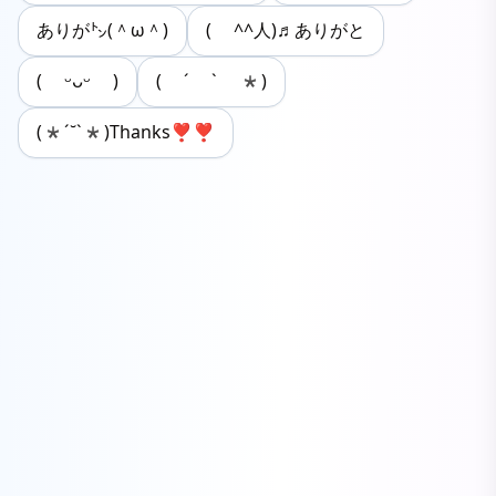
ありが㌧(＾ω＾)
( ^^人)♬ありがと
( ᵕᴗᵕ )
( ´ ` *)
(*´˘`*)Thanks❣❣