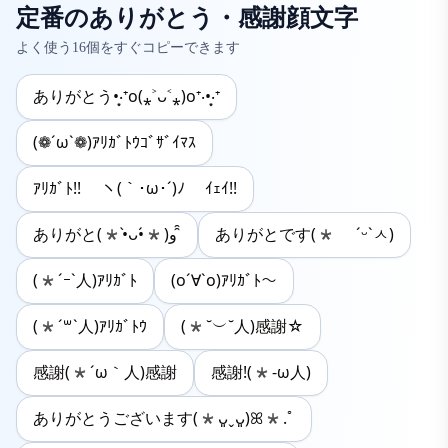
定番のありがとう・感謝顔文字
よく使う
16
個をすぐコピーできます
ありがとう•͙‧⁺o(⁎˃ᴗ˂⁎)o⁺‧•͙‧⁺
(❁´ω`❁)ｱﾘｶﾞﾄｳｺﾞｻﾞｲﾏｽ
ｱﾘｶﾞﾄ!! ヽ(｀･ω･´)ﾉ ｲｪｲ!!
ありがと(*•̀ᴗ•́*)و ̑̑
ありがとです(* ˊᵕˋㅅ)
(*´ｰ`人)ｱﾘｶﾞﾄ
(o´∀`o)ｱﾘｶﾞﾄ～
(*´꒳`人)ｱﾘｶﾞﾄｳ
(*˘︶˘人)感謝☆
感謝(*´ω｀人)感謝
感謝!(*-ω人)
ありがとうございます(*ᴗ͈ˬᴗ͈)ꕤ*.ﾟ