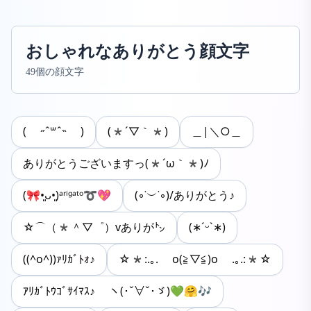
おしゃれなありがとう顔文字
49個の顔文字
( ˶ˆ꒳ˆ˵ )
(*´▽｀*)
＿|＼○＿
ありがとうございますっ(*´ω｀*)ﾉ
(🎀•͈ᴗ•͈)ᵃʳⁱᵍᵃᵗᵒ➰💖
(◦˙︶˙◦)/ありがとう♪
☆⌒（*＾▽゜）vありが㌧
(∗ˊᵕ`∗)
((^o^))ｧﾘｶﾞﾄｫ♪
☆*:.｡. o(≧▽≦)o .｡.:*☆
ｱﾘｶﾞﾄｳｺﾞｻｲﾏｽ♪ ヽ(･ˇ∀ˇ･ゞ)💚🤗🎶