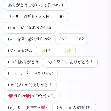
ありがとうございます(´｡•ω•｡`)
*•.❥ ｱﾘｶﾞﾄ〜*•.❥(˘͈ᵕ ˘͈❀)
(ﾉ*´з')ﾉ⌒☆ありが㌧☆
(๑ ॣ•∇• ॣ)♡ｱﾘｶﾞﾄｳ♡
(ㅅ´ ˘ `)♡
(∀･`*)ﾃﾝｷｭ♪
✨(ㅅ´ ˘ `)✨
(´ω｀)ありがとう
＼(＾▽＾)／ありがとう！
( •̀ .̫ •́ )✧ありがと
(´∀｀)人(´∀｀)ありがと！
♥️ｧﾘｶﾞﾄｩ♥️(*´∀`艸)*ﾟ｡
(๑ˊ͈ ꇴ ˋ͈)ᵃʳⁱᵍᵃᵗᵒ〜💓॰ॱ
(*´ｰ`*人)ｱﾘｶﾞﾀﾔｰ