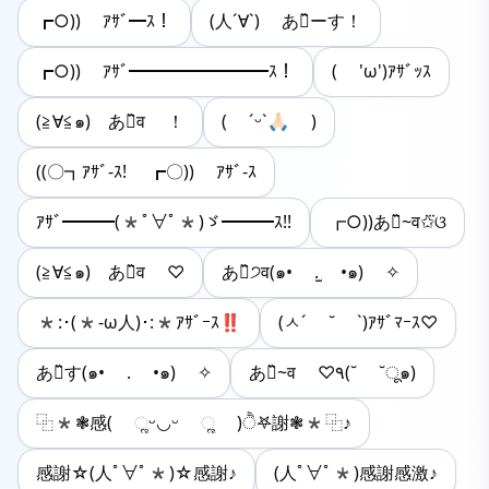
┏○)) ｱｻﾞ━ｽ！
(人´∀`) あㄜ̏ーす！
┏○)) ｱｻﾞ━━━━━━━━ｽ！
( 'ω')ｱｻﾞｯｽ
(≧∀≦๑)ゞあㄜ̏व ！
( ˊᵕˋ🙏🏻 )
((〇┓ｱｻﾞ-ｽ! ┏〇)) ｱｻﾞ-ｽ
ｱｻﾞ━━━(*ﾟ∀ﾟ*)ゞ━━━ｽ!!
┏○))あㄜ̏~व✩⃛ଓ
(≧∀≦๑)ゞあㄜ̏व ♡
あㄜ̏੭व(๑• .̫ •๑) ✧
*:･(*-ω人)･:*ｱｻﾞｰｽ‼
(ㅅ´ ˘ `)ｱｻﾞﾏｰｽ♡
あㄜ̏す(๑• . •๑) ✧
あㄜ̏~व ♡٩(˘ ˘ू๑)
⿻*❃感( ૣᵕ◡ᵕ ૣ )ੈ𖤐謝❃*⿻♪
感謝☆(人ﾟ∀ﾟ*)☆感謝♪
(人ﾟ∀ﾟ*)感謝感激♪