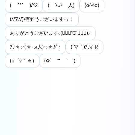
( ˆºˆ )/♡
( •̀ᴗ•́ 人)
(o^^o)
(//∇//)\有難うございますっ！
ありがとうございます⸜(๑⃙⃘'ᗜ'๑⃙⃘)⸝
ｱﾘ*:･(*-ω人)･:*ｶﾞﾄ
(´▽｀)ｱﾘｶﾞﾄ!
(b゜v｀*)
(✿︎´ ꒳ ` )