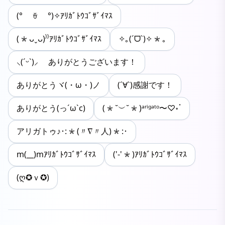
(° ꈊ °)✧ｱﾘｶﾞﾄｳｺﾞｻﾞｲﾏｽ
(*ᴗˬᴗ)⁾⁾ｱﾘｶﾞﾄｳｺﾞｻﾞｲﾏｽ
✧｡(ˊᗜˋ)✧*｡
⸜(ˊᵕˋ)⸝ ありがとうございます！
ありがとうヾ(・ω・)ノ
(´∀`)感謝です！
ありがとう(っ´ω`c)
(*˘︶˘*)ᵃʳⁱᵍᵃᵗᵒ〜♡॰ॱ
アリガトゥ♪･:*(〃∇〃人)*:･
m(__)mｱﾘｶﾞﾄｳｺﾞｻﾞｲﾏｽ
('-'*)ｱﾘｶﾞﾄｳｺﾞｻﾞｲﾏｽ
(ღ✪ｖ✪)