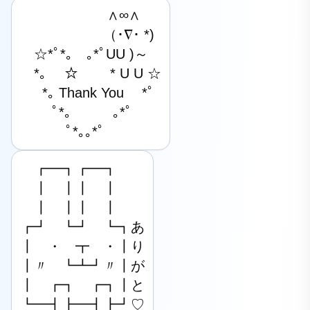
　　　 　　　∧∞∧

　　　　　　（･∇･ *)

　☆*ﾟ*｡　｡*ﾟUU )～

　*｡　 ☆　 　* U U ☆

 　 *｡ Thank You　 *ﾟ

　 　ﾟ*｡　　　｡*ﾟ

　　 　ﾟ*｡｡*ﾟ
　┏━┓┏━┓

　┃　┃┃　┃

　┃　┃┃　┃

┏┛　┗┛　┗┓あ

┃　・　┳　・┃り

┃〃　┗┻┛〃┃が

┃　┏┓　┏┓┃と

┗━┫┣━┫┣┛♡
