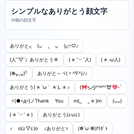
シンプルなありがとう顔文字
50個の顔文字
ありがと₍₍ (ᴗ̤ .̮ ᴗ̤ )₎₎ෆ♡♪
(人''▽`）ありがとう☆
(*˘︶˘人)
(*-ω人)
(❁ᴗ͈ˬᴗ͈)⁾⁾
ありがと～ヾ(〃^∇^)ﾉ♪
ありがとう(*´ω｀*)｡*♪
‎(🎀•͈ᴗ•͈)ᵃʳⁱᵍᵃᵗᵒ➰💖॰ॱ
ヾ(●>д<)ノThank You
m(_ _*)m
(ᴗᴗ)
(*´︶`*)
ありがとう(≧ω≦)
♪ o(≧▽≦)o ♪ありがとｯ
(❁´ω`❁)ｱﾘｶﾞﾄ