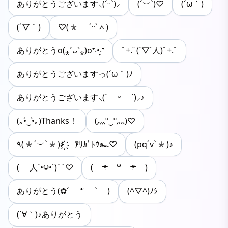
ありがとうございます‪⸜(ˊᵕˋ)⸝
(´︶`)♡
(´ω｀)
(´▽｀)
♡(* ˊᵕˋㅅ)
ありがとうo(⁎˃ᴗ˂⁎)o⁺‧•͙‧⁺
ﾟ+.ﾟ(´▽`人)ﾟ+.ﾟ
ありがとうございますっ(´ω｀)ﾉ
ありがとうございます⸜(´ ᵕ `)⸝♪
(｡•́‿•̀｡)Thanks！
(灬º‿º灬)♡
٩(*´︶`*)۶҉ ｱﾘｶﾞﾄｳ๛♡
(pq´v`*)♪
( 人´•౪•`)⌒♡
( ᵒ̴̶̷̤ ꒳ ᵒ̴̶̷̤ )
ありがとう(✿´ ꒳ ` )
(^▽^)ﾉｼ
(´∀｀)♪ありがとう