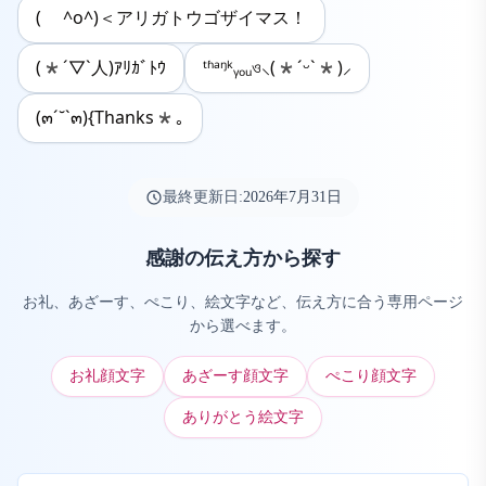
( ^o^)＜アリガトウゴザイマス！
(*´▽`人)ｱﾘｶﾞﾄｳ
ᵗʱᵃᵑᵏᵧₒᵤও⸜(*ˊᵕˋ*)⸝
(๓´˘`๓){Thanks*｡
最終更新日:
2026年7月31日
感謝の伝え方から探す
お礼、あざーす、ぺこり、絵文字など、伝え方に合う専用ページ
から選べます。
お礼顔文字
あざーす顔文字
ぺこり顔文字
ありがとう絵文字