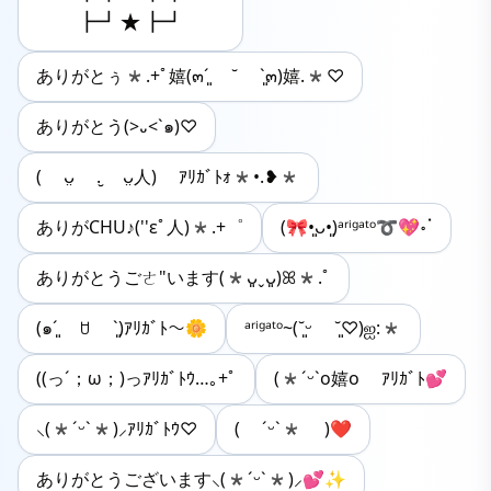
　　┣┛★┣┛
ありがとぅ*.+ﾟ嬉(๓´͈ ˘ `͈๓)嬉.*♡
ありがとう(>᎑<`๑)♡
( ᴗ̤ .̮ ᴗ̤人) ｱﾘｶﾞﾄｫ*•.❥*
ありがCHU♪(''εﾟ人)*.+゜
(🎀•͈ᴗ•͈)ᵃʳⁱᵍᵃᵗᵒ➰💖॰ॱ
ありがとうごㄜ"います(*ᴗ͈ˬᴗ͈)ꕤ*.ﾟ
(๑ˊ͈ ꇴ ˋ͈)ｱﾘｶﾞﾄ〜🌼
ᵃʳⁱᵍᵃᵗᵒ~(˘͈ᵕ ˘͈♡)ஐ:*
((っ´；ω；)っｱﾘｶﾞﾄｳ…｡+ﾟ
(*ˊᵕˋo嬉o ｱﾘｶﾞﾄ💕
⸜(*ˊᵕˋ*)⸝‬ｱﾘｶﾞﾄｳ♡
( ´ᵕ`* )‪‪❤︎
ありがとうございます‪⸜(*ˊᵕˋ*)⸝‬💕✨