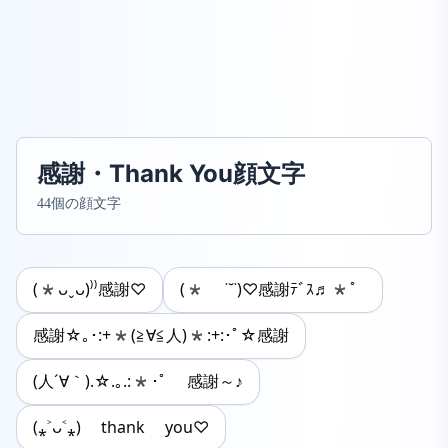
感謝・Thank You顔文字
44個の顔文字
(*ᴗˬᴗ)⁾⁾感謝♡
(* ˙˘˙)♡感謝ﾃﾞｽ♬*゜
感謝☆｡･:+*(≧∀≦人)*:+:･ﾟ☆感謝
(人´∀｀).☆.｡.:*･ﾟ 感謝～♪
(⁎˃ᴗ˂⁎) thank you♡