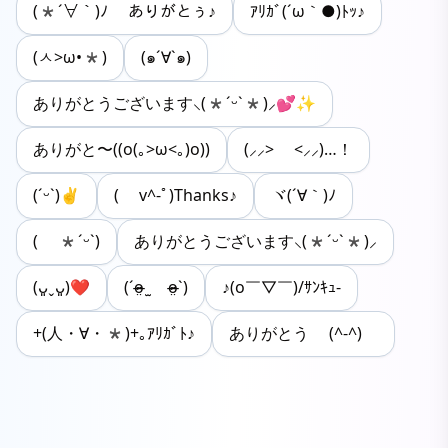
(*´∀｀)ﾉ ありがとぅ♪
ｱﾘｶﾞ(´ω｀●)ﾄｯ♪
(ㅅ>ω•*)
(๑´∀`๑)
ありがとうございます‪⸜(*ˊᵕˋ*)⸝💕✨
ありがと〜((o(｡>ω<｡)o))
(⸝⸝> <⸝⸝)…！
(ˊᵕˋ)‪︎︎︎︎✌︎
( v^-ﾟ)Thanks♪
ヾ(´∀｀)ﾉ
( *ˊᵕˋ)
ありがとうございます‪⸜(*ˊᵕˋ*)⸝
(ᴗ͈ˬᴗ͈)‪‪❤︎
(ˊo̴̶̷̤ ̫ o̴̶̷̤ˋ)
♪(о￣▽￣)/ｻﾝｷｭ-
+(人・∀・*)+｡ｱﾘｶﾞﾄ♪
ありがとう (^-^)ゞ