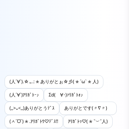
(人´∀`).☆.｡.:*ありがとぉ☆彡(*´ω`*人)
(人´∀`)ｱﾘｶﾞﾄｰ♪
Σd(ゝ∀･)ｧﾘｶﾞﾄｫ♪
(,,>᎑<,,)ありがとうﾃﾞｽ
ありがとです(〃∇〃)ゞ
(ㅅˊᗜˋ)*.ｱﾘｶﾞﾄｳ♡ﾃﾞｽ!!
ｱﾘｶﾞﾄｯ♡(*˘︶˘人)