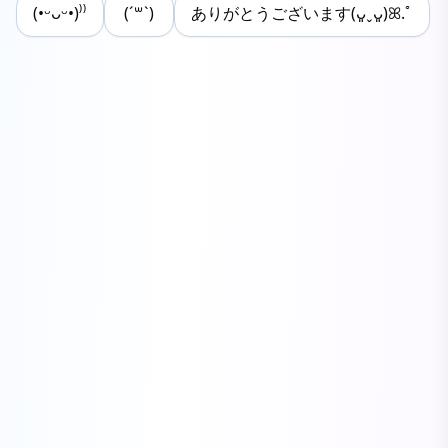
(•ᵕᴗᵕ•)⁾⁾
(´꒳`)
ありがとうございます(ᴗ͈ˬᴗ͈)ꕤ.ﾟ