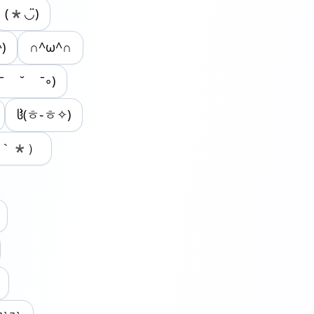
(*◡̈)
^)
∩^ω^∩
◦ˉ ˘ ˉ◦)
ჱ̒(ㅎ‎֊ㅎ✧)
▽｀*）