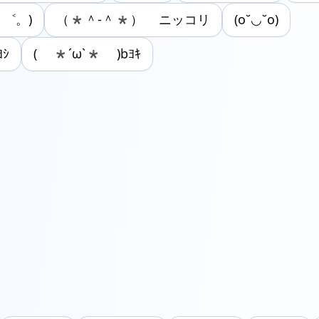
ᵕ ˂。)
（*＾-＾*） ニッコリ
(o˘◡˘o)
ﾖｼ
( *´ω`* )bﾖｷ