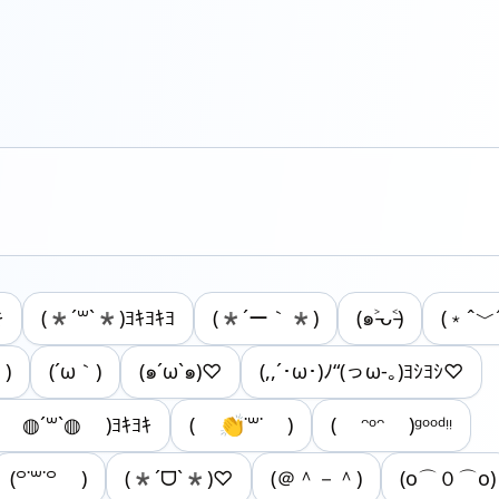
ｷ
(*´꒳`*)ﾖｷﾖｷﾖ
(*´ー｀*)
(๑˃̵ᴗ˂̵)
(﹡ˆ﹀
)
(´ω｀)
(๑´ω`๑)♡
(,,´･ω･)ﾉ“(っω-｡)ﾖｼﾖｼ♡
( ◍´꒳​`◍ )ﾖｷﾖｷ
( 👏˙꒳​˙ )
( ᵔᵒᵔ )ᵍᵒᵒᵈᵎᵎ
(꒪˙꒳˙꒪ )
(*ˊᗜˋ*)♡
(＠＾－＾)
(o⌒０⌒o)