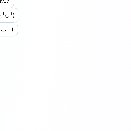
ﾖｼﾖｼ
(╹◡╹)
´._.｀)