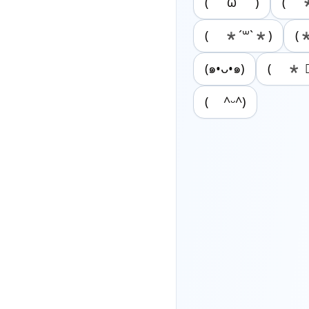
( ´ω` )
( 
(​ *´꒳`*​)
(
(๑•ᴗ•๑)
( * 
( ^ᵕ^)