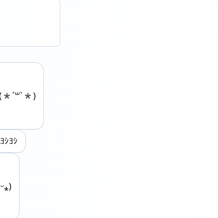
(*´꒳`*)
)ﾖｼﾖｼ
ᵕ⁎)