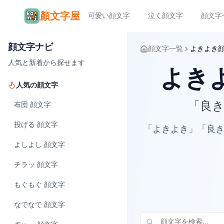
顏文字屋
可愛い顔文字
泣く顔文字
顔文字
顔文字ナビ
顔文字一覧
よきよき
人気と新着から探せます
よきよ
人気の顔文字
「良き
布団
顔文字
投げる
顔文字
「よきよき」「良き
よしよし
顔文字
チラッ
顔文字
もぐもぐ
顔文字
なでなで
顔文字