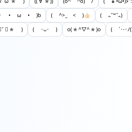
*´ω`* )
((´∀`*))
(o^ ^o) /
( ๑´•ω•)۶”
* • ω • )b
( ^> ̫ < )👍🏻
( ᎔˘꒳˘᎔)
॑˘ ॑* )
( ･ᴗ･ )
o(*^▽^*)o
( ´･-･ﾉ(