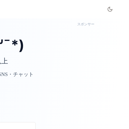
スポンサー
¯*)
以上
NS・チャット