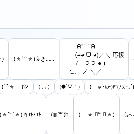
　　 ᕱ”⌒’ᕱ

　　(=◕ ᗜ ◕)／＼ 応援

)
(*´˘`*)良き……
　　ﾉ　つつ ● )

　⊂、 ノ ＼／
(ˊ˘ˋ* )♡
(´◡`)
(●´▽｀)
( ๑´•ω•)۶”(ﾉω･｡`
(*´꒳`*)ﾖｷﾖｷﾉﾖｷ
(◍´꒳`)b
( * ॑꒳ ॑*)
(⁎ᵕᴗ