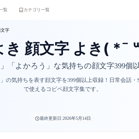
一覧
カテゴリ一覧
顔文字
き 顔文字 よき( *¯ ꒳
」「よかろう」な気持ちの顔文字399個
」の気持ちを表す顔文字を399個以上収録！日常会話・S
で使えるコピペ顔文字集です。
最終更新日:
2026年5月14日