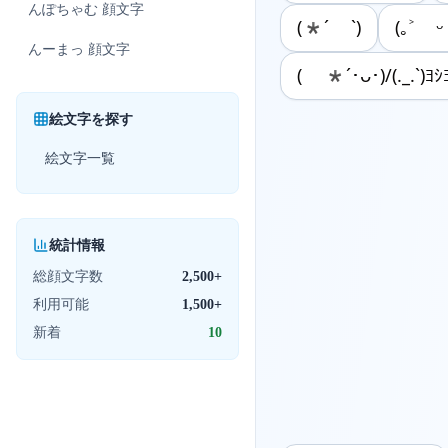
んぽちゃむ
顔文字
(*´ `)
(｡˃ 
んーまっ
顔文字
( *´･ᴗ･)/(._.`)ﾖｼ
絵文字を探す
絵文字一覧
統計情報
総顔文字数
2,500+
利用可能
1,500+
新着
10