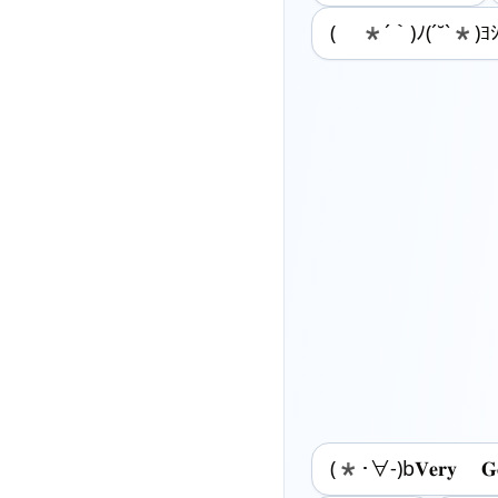
( *´｀)ﾉ(´˘`*)ﾖｼ
(*･∀-)b𝐕𝐞𝐫𝐲 𝐆𝐨