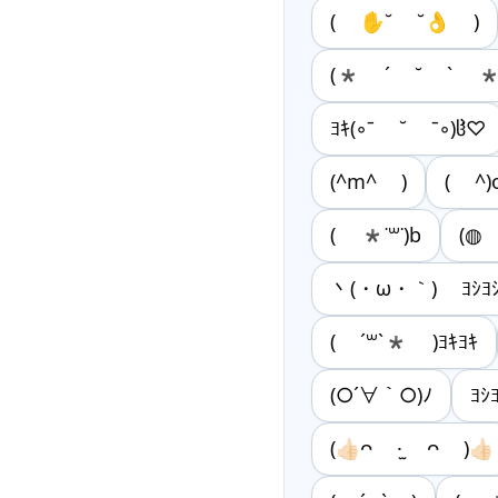
( ✋˘ ˘👌 )
(* ´ ˘ ` *
ﾖｷ(◦ˉ ˘ ˉ◦)ჱ̒♡
(^m^ )
( ^)
( *˙꒳​˙)b
(◍
丶(・ω・｀) ﾖｼﾖ
( ´꒳`* )ﾖｷﾖｷ
(○´∀｀○)ﾉ
ﾖｼ
(👍🏻ᴖ ·̫ ᴖ )👍🏻