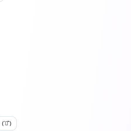
(´◡͐`)