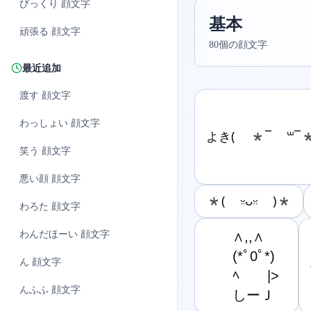
びっくり
顔文字
基本
頑張る
顔文字
80個の顔文字
最近追加
渡す
顔文字
わっしょい
顔文字
よき( *¯ ꒳¯*
笑う
顔文字
悪い顔
顔文字
*( ᵕ̤ᴗᵕ̤ )*
わろた
顔文字
わんだほーい
顔文字
　 ∧,,∧

　 (*ﾟ0ﾟ*)

ん
顔文字
　 ﾍ　　|>

んふふ
顔文字
　 しーＪ