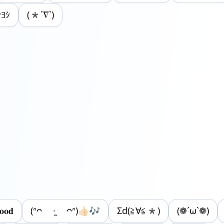
ﾖｼ
(*´∇`)
𝐨𝐝
(ᐢᴖ ·̫ ᴖᐢ)👍🏻🎶
Σd(≧∀≦*)
(❁´ω`❁)