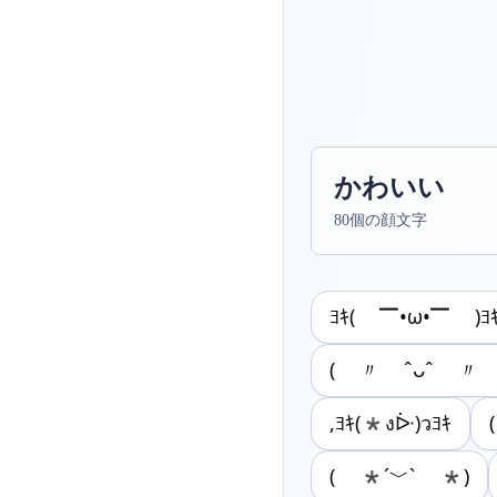
かわいい
80個の顔文字
ﾖｷ( ▔•ω•▔ )ﾖ
( 〃 ˆᴗˆ 〃 
,ﾖｷ(*งᐕ)วﾖｷ
( *´﹀` *)