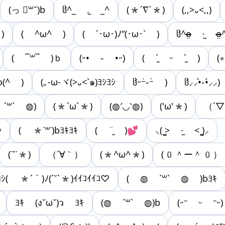
(っ ॑꒳˘)b
ჱ̒^_ .̫ _^
(*´∇`*)
(,,>᎑<,,)
)
( ^ω^ )
( ´･ω･)ﾉ“(･ω･` )
ჱ̒^o̴̶̷̤ ·̫ o̴̶̷̤
( ¯꒳¯ )ｂ
(˶• ֊ •˶)
( ´͈ ᵕ `͈ )
(
o(^ )
(｡-ω-ヾ(>᎑<`๑)ﾖｼﾖｼ
ჱ̒˶ｰ̀֊ｰ́ )
ჱ̒⸝⸝•̀֊•́⸝⸝)‪
 ´꒳` ◍)
(*´ω`*)
(◍′◡‵◍)
('ω'*)
（´
ｼ
( *˙꒳​˙)bﾖｷﾖｷ
( ¨̮ )💕
⸜( ̳> ·̫ < ̳)⸝
(˙˘˙*)
（´∀｀）
(*^ω^*)
(0＾ー＾0）
ﾖｼ( *´｀)ﾉ(´˘`*)ｲｲｺｲｲｺ♡
( ◍ ´꒳​` ◍ )bﾖｷ
ﾖｷ (ง˘ω˘)ว ﾖｷ
(◍ ´꒳` ◍)b
(˶ᵔ ᵕ ᵔ˶)