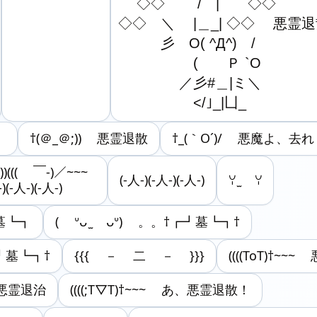
　 　◇◇　　 /￣|　　◇◇

　◇◇　＼ 　|＿_| ◇◇ 　悪霊退
　　　　彡　O( ^Д^)　/

　　　　 　　(　　Ｐ `O

　　　　 　／彡#＿|ミ＼

　　　　　　 </｣_|凵_ゝ
！
†(＠_＠;)) 悪霊退散
†_(｀O´)/ 悪魔よ、去
))((( ￣‐)／~~~
(-人-)(-人-)(-人-)
ꌩ ̫ ꌩ
(-人-)(-人-)
┛墓┗┓
( ᐡᴗ ̫ ᴗᐡ) 。。†┏┛墓┗┓†
┏┛墓┗┓†
{{{ － 二 － }}}
((((ToT)†~~~
~ 悪霊退治
((((;T▽T)†~~~ あ、悪霊退散！