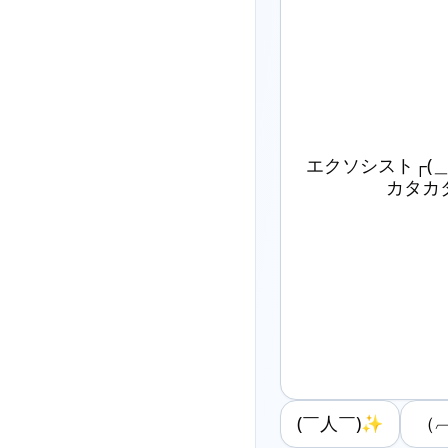
エクソシスト┌(＿△＿
カタカ
(￣人￣)✨
（