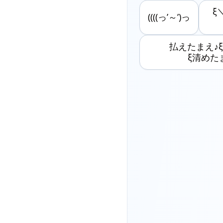
ξ
((((っ’～’)っ
払えたまえ♪ξ＼
ξ清め