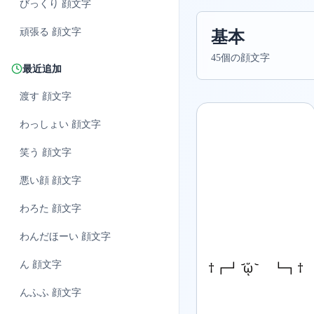
びっくり
顔文字
頑張る
顔文字
基本
45個の顔文字
最近追加
渡す
顔文字
わっしょい
顔文字
笑う
顔文字
悪い顔
顔文字
わろた
顔文字
わんだほーい
顔文字
ん
顔文字
†┏┛ ᷄ᾥ ᷅ ┗┓†
んふふ
顔文字