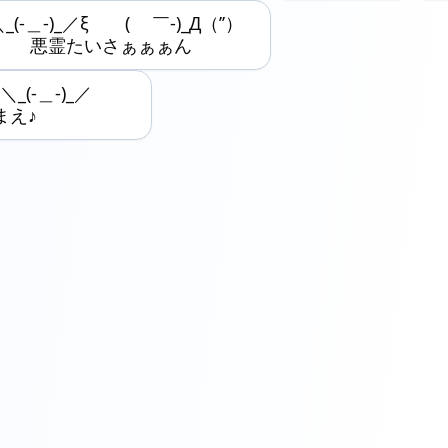
＼_(-＿-)_／ξ ( ￣-)_Д（’’）
悪霊たいさぁぁぁん
_(-＿-)_／
たまえ♪