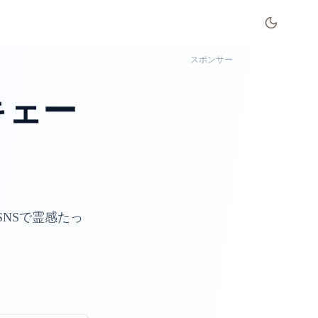
スポンサー
)キェー
NSで霊感たっ