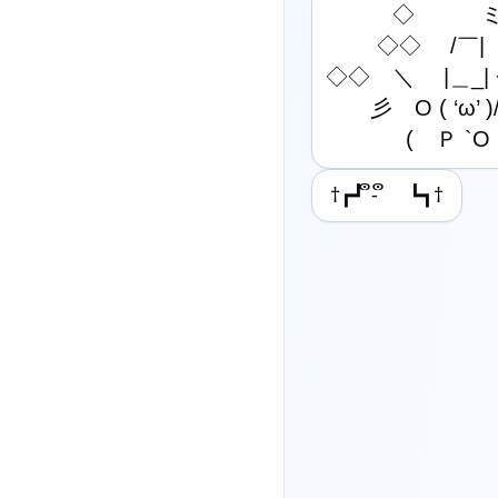
　　　◇　　　ミ
　 　◇◇　 /￣|
◇◇　＼ 　|＿_| 
　　彡　O ( ‘ω’ )/
　　 　 (　Ｐ `O
†┏┛ ຶ- ຶ ┗┓†