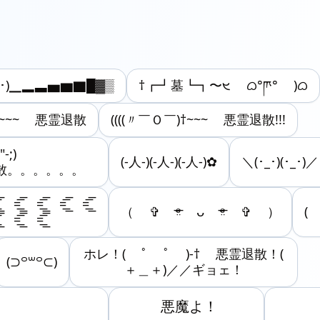
□･)▁▂▃▅▆▇█▓▒
†┏┛墓┗┓‎〜𐭜 ᜊ°ཫ° )ᜊ
†~~~ 悪霊退散
((((〃￣Ｏ￣)†~~~ 悪霊退散!!!
-;)
(-人-)(-人-)(-人-)✿
＼(･_･)(･_･)／
散。。。。。。
͟͟͞͞ =͟͟͞͞ =͟͟͞͞ =͟͟͞͞
（ ✞ ᵒ̴̶̷̤ ‎ᴗ ᵒ̴̶̷̤ ✞ ）
(
͞ =͟͟͞͞ =͟͟͞͞
ホレ！( ﾟ ﾟ )-† 悪霊退散！(
(⊃꒪꒳꒪⊂)
＋＿＋)／／ギョェ！
　　　悪魔よ！
