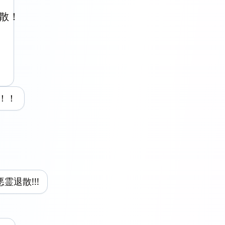
散！

れ！！
 悪霊退散!!!