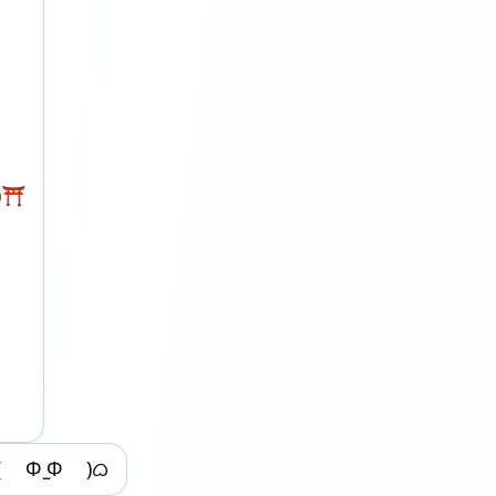
)⛩
( Φ ̫Φ )ᜊ