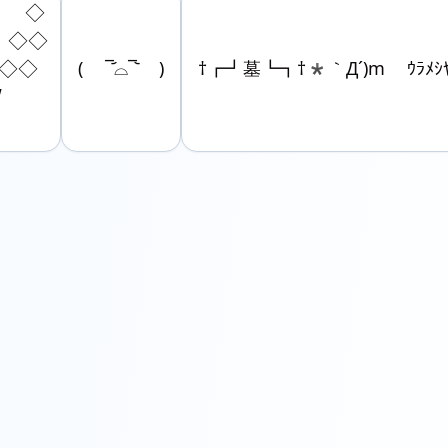
　◇

　◇◇

◇◇

( ‾᷄⌓‾᷅ )
†┏┛墓┗┓†*｀Д´)m ｳﾗﾒｼ

