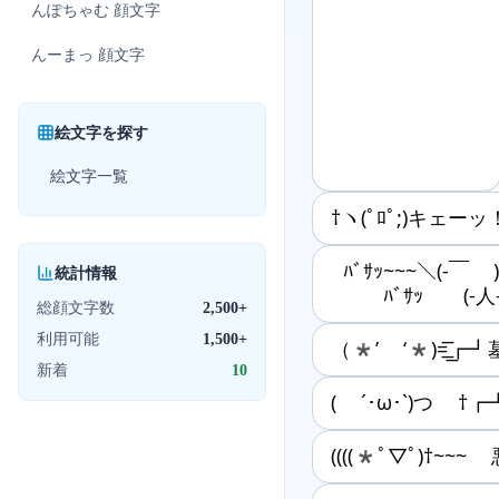
んぽちゃむ
顔文字
んーまっ
顔文字
絵文字を探す
絵文字一覧
†ヽ(ﾟﾛﾟ;)キェーッ
ﾊﾞｻｯ~~~＼(‐￣ )
統計情報
ﾊﾞｻｯ (-人-)
総顔文字数
2,500+
利用可能
1,500+
（*’ ‘*)=͟͟͞┏
新着
10
( ´･ω･`)つ †
((((*ﾟ▽ﾟ)†~~