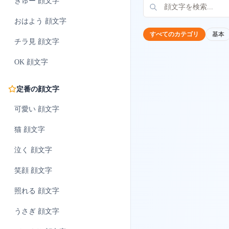
ぎゅー
顔文字
おはよう
顔文字
すべてのカテゴリ
基本
チラ見
顔文字
OK
顔文字
定番の顔文字
可愛い
顔文字
猫
顔文字
泣く
顔文字
笑顔
顔文字
照れる
顔文字
うさぎ
顔文字