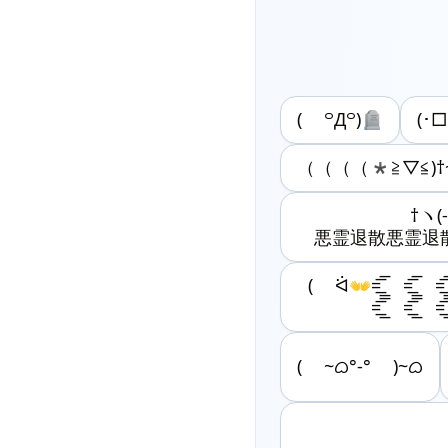
( ꒪Д꒪)🪦
(･
（（（（*≧▽≦)
†ヽ(-"
悪霊退散悪霊退
( ᐛ👐=͟͟͞͞ =͟͟͞͞ =͟͟͞͞ =
=͟͟͞͞ =͟͟͞͞ =͟͟͞
( ~ᜊ°-° )~ᜊ