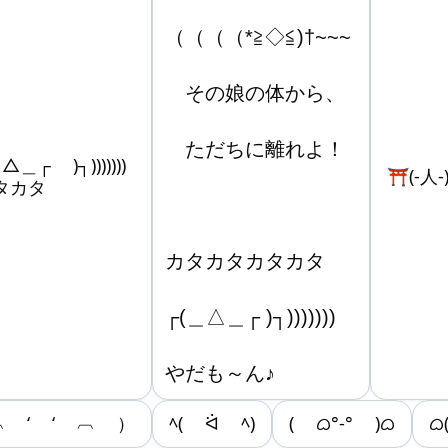
（（（（*≧◇≦)†~~~ 

　その娘の体から、

　ただちに離れよ！

┌ )┐)))))))
⛩(-人-
タカタ
カタカタカタカタ

┌(＿△＿┌ )┐)))))))

やだも～ん♪　　　　
︹ ‘ ‘ ︹ ）
ﾍ( ᐛ ﾍ)
( ᜊ°-° )ᜊ
ᜊ