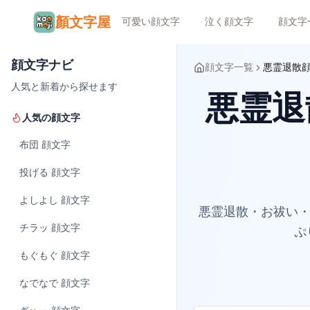
顏文字屋
可愛い顔文字
泣く顔文字
顔文字
顔文字ナビ
顔文字一覧
悪霊退散
人気と新着から探せます
悪霊退散
人気の顔文字
布団
顔文字
投げる
顔文字
よしよし
顔文字
悪霊退散・お祓い・
チラッ
顔文字
ぷ
もぐもぐ
顔文字
なでなで
顔文字