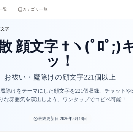
一覧
カテゴリ一覧
顔文字
 顔文字 †ヽ(ﾟﾛﾟ;
ッ！
お祓い・魔除けの顔文字221個以上
魔除けをテーマにした顔文字を221個収録。チャットやS
りな雰囲気を演出しよう。ワンタップでコピペ可能！
最終更新日:
2026年5月18日