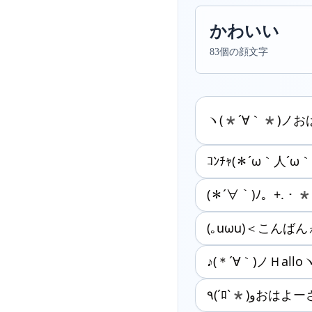
かわいい
83個の顔文字
ヽ(*´∀｀*)ノお
ｺﾝﾁｬ(＊´ω｀人´ω｀
(＊´∀｀)ﾉ。+.・
(｡uωu)＜こんばん
♪(＊´∀｀)ノＨallo
٩(ˊﾛˋ*)وお