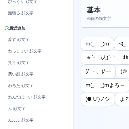
びっくり
顔文字
基本
頑張る
顔文字
96個の顔文字
最近追加
渡す
顔文字
m(_ _)m
<(_
わっしょい
顔文字
*´-｀)人(´-｀ ｵｶ
笑う
顔文字
(/_・、)/~~
(＠
悪い顔
顔文字
m(_ _)mよろ～
わろた
顔文字
わんだほーい
顔文字
(●´U`)ノシ
よろ
ん
顔文字
んふふ
顔文字