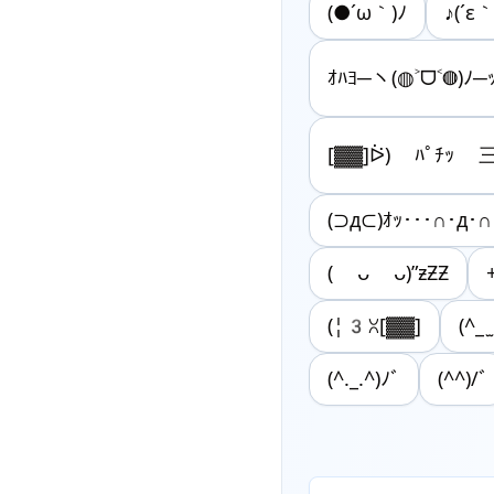
(●´ω｀)ﾉ
♪(´ε
ｵﾊﾖ─ヽ(◍˃ᗜ˂◍)ﾉ─ｯ
[▓▓]ᐖ) ﾊﾟﾁｯ 三
(⊃д⊂)ｵｯ･･･∩･д･
( ᴗ ᴗ)”ƶƵƵ
(¦3ꇤ[▓▓]
(^_
(^._.^)ﾉﾞ
(^^)/ﾞ