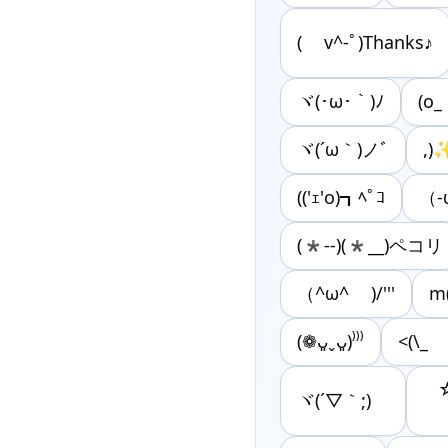
( v^-ﾟ)Thanks♪
ヾ(･ω･｀)ﾉ
(o_
ヾ(´ω｀)ノﾞ
,)
(('ｪ'o)┓ﾍﾟｺ
（
(*--)(*__)ペコリ
（^ω^ )/'''
m
(❁ᴗ͈ˬᴗ͈)⁾⁾⁾
<(\
ヾ(´▽｀;)ゝ