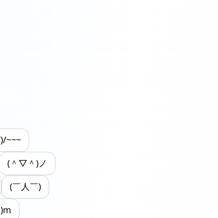
T)/~~~
(＾▽＾)ノ
(￣人￣)
｡)m