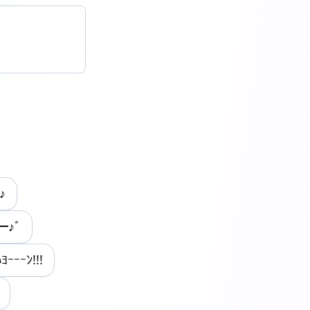
♪
━♪ﾞ
ﾊﾖｰｰｰﾝ!!!