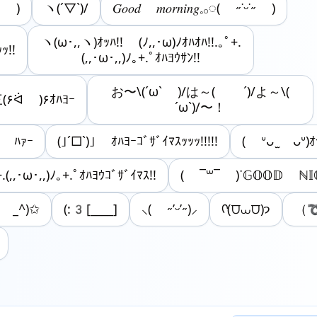
｀ )
ヽ(´▽`)/
𝐺𝑜𝑜𝑑 𝑚𝑜𝑟𝑛𝑖𝑛𝑔︎𓈒𓂂◌( ˶˙ᵕ˙˶ )
ヽ(ω･,,ヽ)ｵｯﾊ!! (ﾉ,,･ω)ﾉｵﾊｵﾊ!!.｡ﾟ+.
ｯ!!
(,,･ω･,,)ﾉ｡+.ﾟｵﾊﾖｳｻﾝ!!
お〜\(´ω` )/は～( ´)/よ～\(
(۶ᐛ )۶ｵﾊﾖｰ
´ω`)/〜！
∩ ﾊｧｰ
(｣´□`)｣ ｵﾊﾖｰｺﾞｻﾞｲﾏｽｯｯｯ!!!!!
( ᐡᴗ ̫ ᴗᐡ)
+.(,,･ω･,,)ﾉ｡+.ﾟｵﾊﾖｳｺﾞｻﾞｲﾏｽ!!
( ¯꒳​¯ )ᐝ𝔾𝕆𝕆𝔻 ℕ𝕀
 ̫ _^)✩
(:3[____]
⸜( ˶’ᵕ’˶)⸝
ᡣ(⩌⩊⩌)𐭩
（