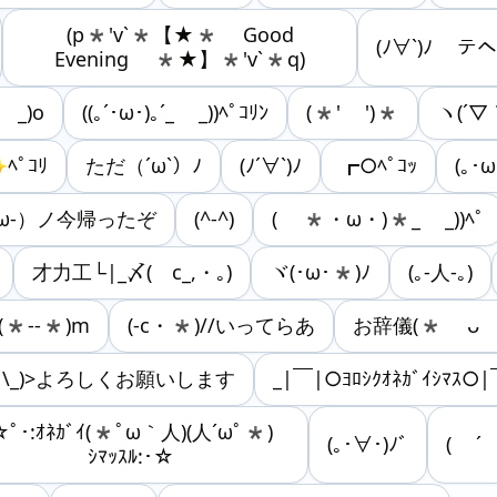
(p*'v`*【★* Good
(ﾉ∀`)ﾉ テ
Evening *★】*'v`*q)
 _)o
((｡´･ω･)｡´_ _))ﾍﾟｺﾘﾝ
(*' ')*
ヽ(´▽
✨ﾍﾟｺﾘ
ただ（´ω`）ﾉ
(ﾉ´∀`)ﾉ
┏○ﾍﾟｺｯ
(｡･ω
-ω-）ノ今帰ったぞ
(^-^)
( *・ω・)*_ _))ﾍﾟ
才力工└|_〆(ゝc_,・｡)
ヾ(･ω･*)ﾉ
(｡-人-｡)
(*--*)m
(-c・*)//いってらあ
お辞儀(* ᴗ ᴗ
_ \_)>よろしくお願いします
_|￣|○ﾖﾛｼｸｵﾈｶﾞｲｼﾏｽ○|
☆ﾟ･:ｵﾈｶﾞｲ(*ﾟω｀人)(人´ωﾟ*)
(｡･∀･)ﾉﾞ
( ´
ｼﾏｯｽﾙ:･☆