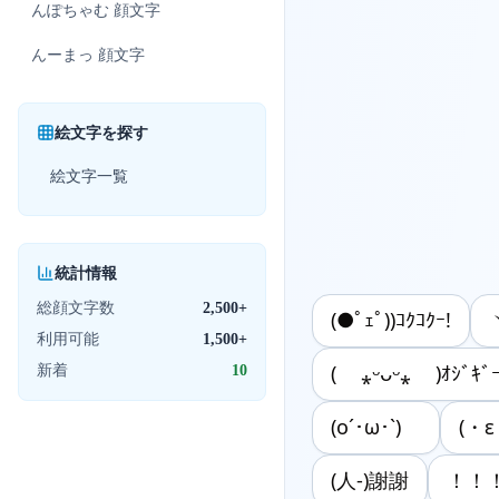
んぽちゃむ
顔文字
んーまっ
顔文字
絵文字を探す
絵文字一覧
統計情報
総顔文字数
2,500+
(●ﾟｪﾟ))ｺｸｺｸｰ!
利用可能
1,500+
新着
10
( ⁎ᵕᴗᵕ⁎ )ｵｼﾞｷﾞ
(o´･ω･`)ゞ
(・
(人-)謝謝
！！