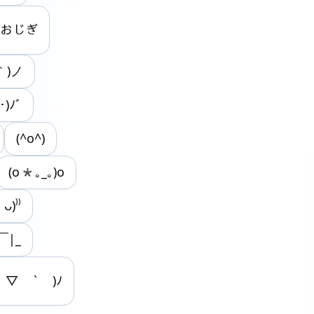
ヘおじぎ
｀)ノ
･)ﾉﾞ
(^o^)
(o*｡_｡)o
)⁾⁾
￣|_
 ▽ ` )ﾉ