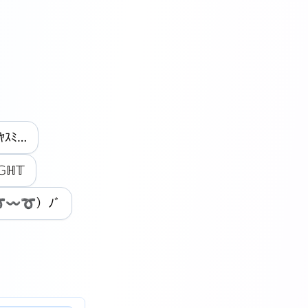
ｵﾔｽﾐ…
𝔾ℍ𝕋
➰〰➰）ﾉﾞ