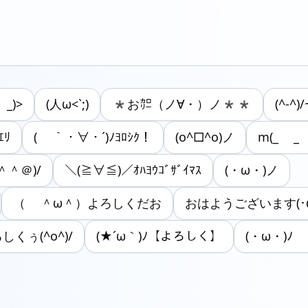
 _)>
(人ω<`;)
*お㌍（ノ∀・）ノ**
(^-^)/
ｴﾘ
( ｀・∀・´)ﾉﾖﾛｼｸ！
(o^□^o)ノ
m(_ _
＾＾＠)/
＼(≧∀≦)／ｵﾊﾖｳｺﾞｻﾞｲﾏｽ
(・ω・)ノ
（ ＾ω＾）よろしくだお
おはようございます(･ω･
しくぅ(^o^)/
(★´ω｀)ﾉ【よろしく】
(・ω・)ﾉ 