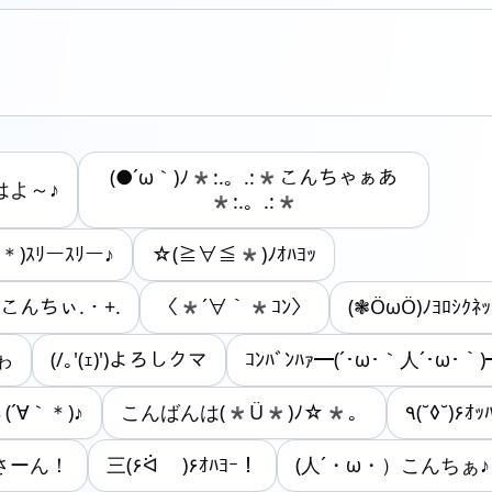
(●´ω｀)ﾉ*:.。.:*こんちゃぁあ
はよ～♪
*:.。.:*
＊)ｽﾘーｽﾘー♪
☆(≧∀≦*)ﾉｵﾊﾖｯ
*こんちぃ.・+.
〈*´∀｀*ｺﾝ〉
(❃ӦωӦ)ﾉﾖﾛｼｸﾈｯ
ゎ
(/｡'(ｪ)')よろしクマ
ｺﾝﾊﾞﾝﾊｧ━(´･ω･｀人´･ω･｀)
ヽ(´∀｀＊)♪
こんばんは(*Ü*)ﾉ☆*。
٩(˘◊˘)۶ｵｯ
はよーさーん！
三(۶ᐛ )۶ｵﾊﾖｰ！
(人´・ω・）こんちぁ♪