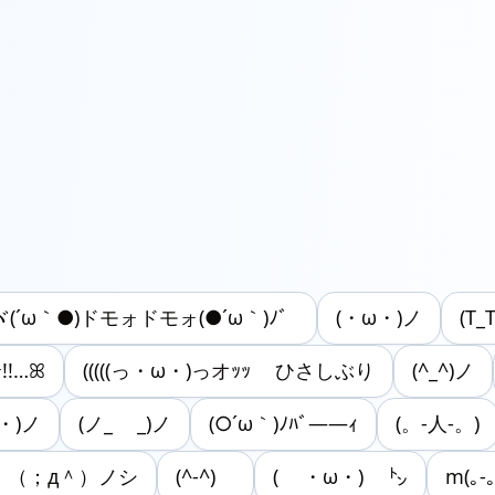
ヾ(´ω｀●)ドモォドモォ(●´ω｀)ﾉ゛
(・ω・)ノ
(T_
ｰ!!…ꕤ
(((((っ・ω・)っオｯｯ ひさしぶり
(^_^)ノ
ε・)ノ
(ノ_ _)ノ
(○´ω｀)ﾉﾊﾞ――ｨ
(。-人-。)
！（；д＾）ノシ
(^-^)ゞ
( ・ω・) ㌧
m(｡-