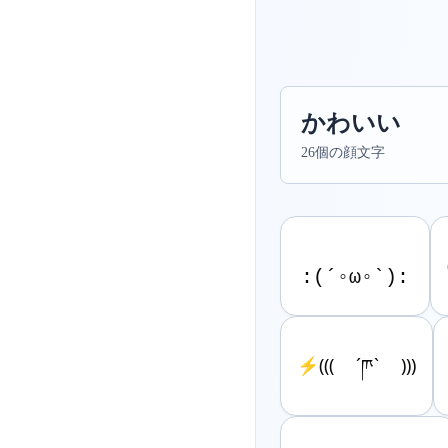
かわいい
26個の顔文字
⚡️((( ´ཫ` )))