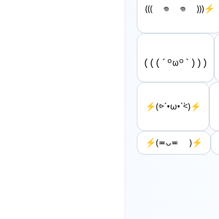
((( 𖦹 𖦹 )))⚡️
⚡️(⩺´•ω•`⩻)⚡️
⚡︎(≖ᴗ≖ )⚡