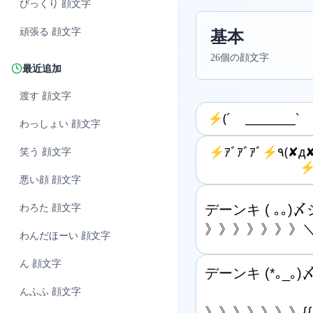
びっくり
顔文字
頑張る
顔文字
基本
26個の顔文字
最近追加
渡す
顔文字
⚡︎(´ _________`
わっしょい
顔文字
⚡️ｱﾞｱﾞｱﾞ⚡️٩(✘д✘๑;)۶ ⚡️ｱﾞｱﾞｱﾞ
笑う
顔文字
⚡
悪い顔
顔文字
デーンキ ( ｡｡)
わろた
顔文字
》》》》》》》＼(x
わんだほーい
顔文字
ん
顔文字
デーンキ (*｡_｡
んふふ
顔文字
》》》》》》》{{＼(*