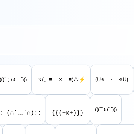
(((´；ω；`)))
ヾ(。≡ × ≡)ﾉｼ⚡️
(U𖦹 ·̫ 𖦹U)
(((´ﾟωﾟ`)))