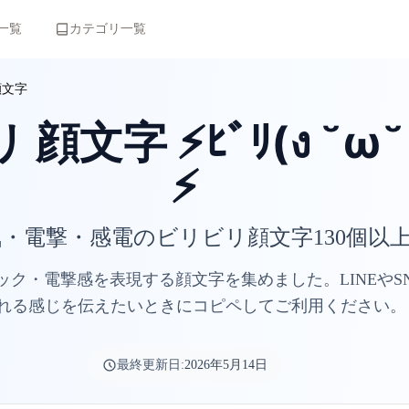
一覧
カテゴリ一覧
顔文字
顔文字 ⚡ﾋﾞﾘ(ง ˘ω˘ 
⚡
・電撃・感電のビリビリ顔文字130個以
ック・電撃感を表現する顔文字を集めました。LINEやS
れる感じを伝えたいときにコピペしてご利用ください。
最終更新日:
2026年5月14日