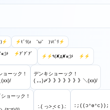
 )⚡︎
⚡ﾋﾞﾘ(ง ˘ω˘ )วﾋﾞﾘ⚡
⚡︎⚡︎٩(✘д✘๑;)۶ ⚡︎⚡︎
️
〆ショーック！

デンキショーック！

x)/
( ｡｡)〆》》》》》》》＼(xx)/
)〆ショーック！

□*)/}} 