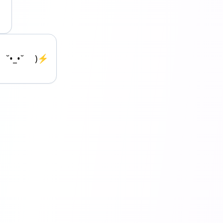
˘•_•˘ )⚡