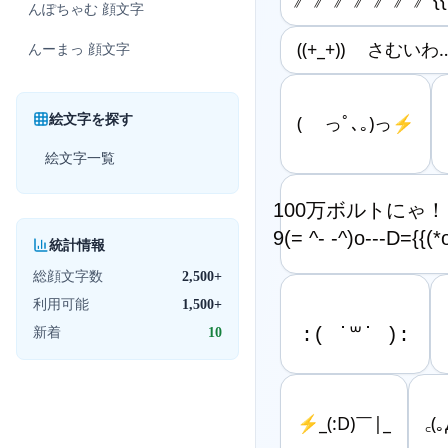
んぽちゃむ
顔文字
((+_+)) さむいわ
んーまっ
顔文字
絵文字を探す
( っﾟ､｡)っ⚡️
絵文字一覧
100万ボルトにゃ！

9(= ^- -^)o---D=
統計情報
総顔文字数
2,500+
利用可能
1,500+
新着
10
⚡️_(:D)￣|_
꜀(