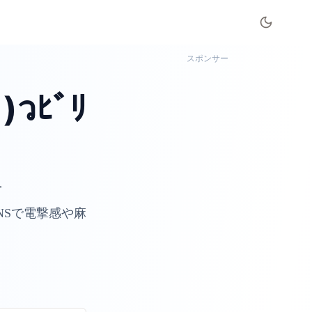
スポンサー
)วﾋﾞﾘ
上
NSで電撃感や麻