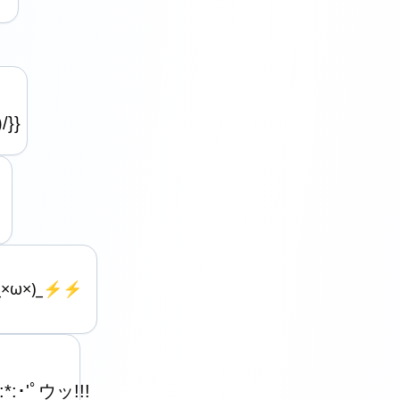
}} 
×ω×)_⚡️⚡️
:*:･'ﾟウッ!!!