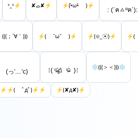
ˣ˷ˣ⚡️
‎✘ࡇ✘⚡️
⚡(•̀ω•́ )⚡
(((；´∀｀)))
⚡( ˘ω˘ )⚡
⚡︎(⊙_☉)⚡︎
⚡( 
❄(((＞＜)))❄
⚡⚡( ﾟдﾟ)⚡⚡
⚡(✘д✘)⚡