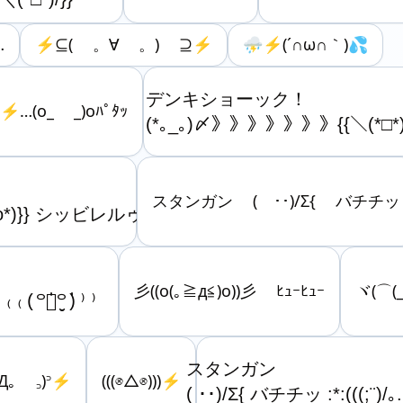
…
⚡️⊆( 。∀ 。) ⊇⚡️
⛈️⚡(´∩ω∩｀)💦
デンキショーック！

⚡️…(o_ _)oﾊﾟﾀｯ
(*｡_｡)〆》》》》》》》{{＼(*□*)/
スタンガン ( ･･)/Σ{ バチチッ
{{(*o*)}} シッビレルゥ
彡((o(｡≧д≦)o))彡 ﾋｭｰﾋｭｰ
ヾ(⌒(_
スタンガン 

｡Д​｡ ꜆)꜄⚡️
(((⊗△⊗)))⚡️
( ･･)/Σ{ バチチッ :*:(((;¨)/｡.