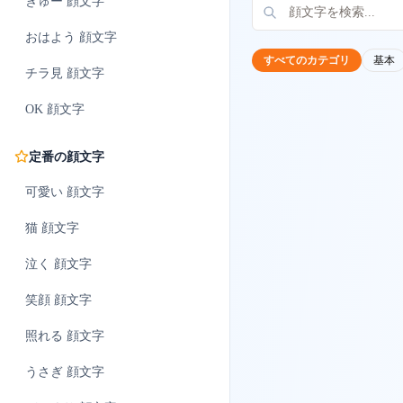
ぎゅー
顔文字
おはよう
顔文字
すべてのカテゴリ
基本
チラ見
顔文字
OK
顔文字
定番の顔文字
可愛い
顔文字
猫
顔文字
泣く
顔文字
笑顔
顔文字
照れる
顔文字
うさぎ
顔文字