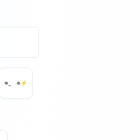
𖦹 ̫ 𖦹⚡️