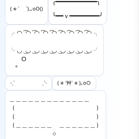
╭━━━━━━━━━━━╮

(*´ `).｡oO()
╰━━ｖ━━━━━━━━╯
╭ ◜◝ ͡ ◜◝ ͡ ◜◝ ͡ ◜◝ ͡ ◜◝ ͡ ◜◝ ͡ ◜◝ ͡ ◜◝ ͡ ◜◝ ╮

╰ ◟◞ ͜ ◟◞ ͜ ◟◞ ͜ ◟◞ ͜ ◟◞ ͜ ◟◞ ͜ ◟◞ ͜ ◟◞ ͜ ◟◞ ╯

　　O

　°
˗ˏˋ ˎˊ˗
(*′艸`*)｡o○
＿＿＿＿＿＿＿＿＿＿＿＿＿

（　　　　　　　　　　　　　）

（　　　　　　　　　　　　　）

（＿＿＿＿＿＿　＿＿＿＿＿＿）

　　　　　　　○　
