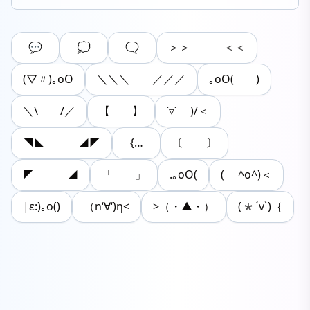
💬
💭
🗨
＞＞ ＜＜
(▽〃)｡oO
＼＼＼ ／／／
｡oO( )
＼\ /／
【 】
˙▿˙ )/＜
◥◣ ◢◤
{…
〔 〕
◤ ◢
「 」
.｡oO(
( ^o^)＜
|ε:)｡o()
（n‘∀‘)η<
>（・▲・）
(*´v`)｛