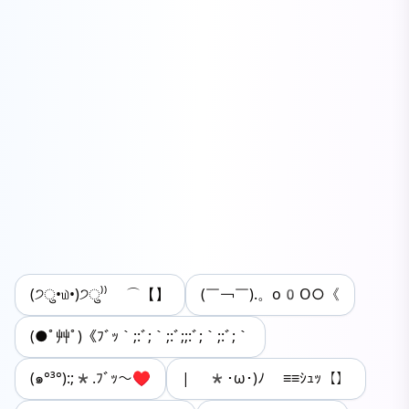
(੭ु•௰•)੭ु⁾⁾ ⌒【】
(￣￢￣).。o0O○《
(●ﾟ艸ﾟ)《ﾌﾞｯ｀;:ﾞ;｀;:ﾞ;;:ﾞ;｀;:ﾞ;｀
(๑°³°):;*.ﾌﾞｯ～♥︎
| *･ω･)ﾉ ≡≡ｼｭｯ【】