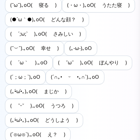
(˘ω˘)｡oO( 寝る )
(・ω・)｡oO( うたた寝 )
(●´ω｀●)｡oO( どんな顔？ )
( ´;ω;` )｡oO( さみしい )
(˘︶˘).｡oO( 幸せ )
(｡-ω-)｡oO
( ´ω｀ ).｡oO
( ˘ω˘ )｡oO( ぼんやり )
(´；ω；`)｡oO
(´∩｡• ᵕ •｡∩`).｡oO
(｡•́ω•̀｡)｡oO( まじか )
( ˘ᵕ˘ ).｡oO( うつろ )
(｡•́ω•̀｡).｡oO( どうしよう )
(´⊙ω⊙`).｡oO( え？ )