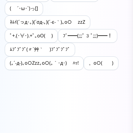
( ´･ω･`)っ[]
ﾈﾑｲ(´っд･｡)(´σд-｡)(´-ε-｀)｡o○ zzZ
ﾟ+.(･∀･).+ﾟ｡oO( )
ﾌﾞ━━(;;;ﾟ3ﾟ;;;)━━！
ﾑﾌﾟﾌﾟﾌﾟ(〃´艸｀ )ﾌﾟﾌﾟﾌﾟﾌﾟ
(｡´-д-)｡o○Zzz｡o○(｡｀･д･) ﾊｯ!
。o○( )