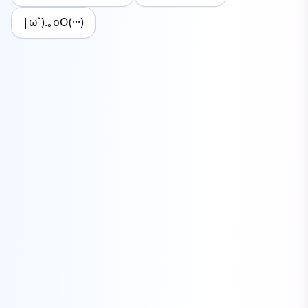
|ω`).｡oO(···)