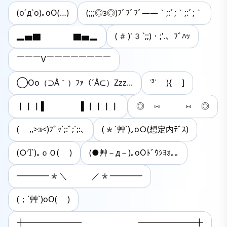
(o´д`o)｡oO(…)
(;;;◎з◎)ﾌﾞﾌﾞﾌﾞ——｀;:ﾞ;｀;:ﾞ;｀
▂▅▇ ▇▅▂
(#)'3`;;)・;'.、ﾌﾞﾊｯ
￣￣￣V￣￣￣￣￣￣￣￣
◯Οο（⊃Å｀）ﾌｧ（´Å⊂）Zzz...
˙³˙ ){ ]
▏▏▏▌ ▌▏▏▏▏
◎ ⑅ ⑅ ◎
( ,,>з<)ﾌﾞｯ`;:ﾞ;`;:､
(*´艸`)｡o○(想定内ﾃﾞｽ)
(○′I`)｡ｏＯ( )
(●艸－д－)｡оОﾄﾞｳｼﾖｫ｡｡
━━━━*＼ ／*━━━━
(；´艸`)oO( )
╋━━━━━━━ ━━━━━━━╋