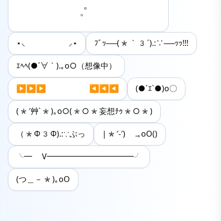
　　　　　　　。

　　　　　　゜
⋆⸜ ⸝⋆
ﾌﾞｯ──(*｀3´).:∵──ｯｯ!!!
ｴﾍﾍ(●´∀｀).｡o○（想像中）
▶▶▶ ◀◀◀
(●´ｴ`●)o〇
(*′艸`*)｡o○(*○*妄想ﾁｩ*○*)
（*Ф3Ф).:∵ぶっ
|*′-′) .｡oO()
╰━ V━━━━━━━━━━━╯
(つ＿－*)｡οΟ