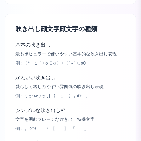
吹き出し顔文字顔文字の種類
基本の吹き出し
最もポピュラーで使いやすい基本的な吹き出し表現
例:
(*´･ω･`)ｏ０○( ) (´-`)｡oO
かわいい吹き出し
愛らしく親しみやすい雰囲気の吹き出し表現
例:
(っ･ω･)っ[] ( ˘ω˘ ).｡oO( )
シンプルな吹き出し枠
文字を囲むプレーンな吹き出し特殊文字
例:
。o○( ) 【 】 「 」