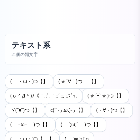
テキスト系
21個の顔文字
( ・ω・)⊃【】
(*´∀｀)つ 【】
(ｏ＾Д＾)ﾉ《｀;:ﾞ;｀;:ﾞ;:;.:.ﾌﾞｯ.
(*´ｰ`*)つ【】
ヾ(´∀`)つ【】
c(⁀っ.ω.)っ【】
(・∀・)つ【】
( ｰ̀ωｰ́ )つ【】
( ´;ω;` )つ【】
( ・ω・)⊃【 】
( '∞'o[]o