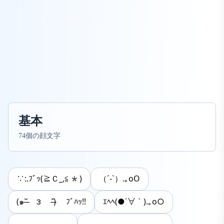
基本
74個の顔文字
∵:.ﾌﾞｯ(≧Ｃ_,≦*)
（´-`）.｡oO
(๑˃̶᷄ ౩ ˂̶᷇) ﾌﾞﾊｯ!!
ｴﾍﾍ(●´∀｀).｡o○