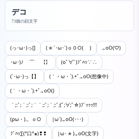
デコ
73個の顔文字
(っ･ω･)っ[]
(*´･ω･`)ｏ０○( )
.｡oO(♡)
･ω･)ﾉ ⌒ 【】
(oﾟ∀ﾟ)ﾌﾞﾊｯ∵∴
(´･ω･)っ【】
(｀・ω・´).+ﾟ.｡oO(想像中)
(｀・ω・´).+ﾟ.｡oO()
｀;:ﾞ;｀;:ﾞ;｀｀;:ﾞ;｀;:ﾞ;(ﾟ;∀;ﾟ☆)ﾌﾞｯｯｯ!!!
(ρω・).。ｏ○
|ω`).｡oO(･･･)
ﾌﾞﾊｯ∑(°口°๑)❢❢
|ω･*).｡oO(文字)