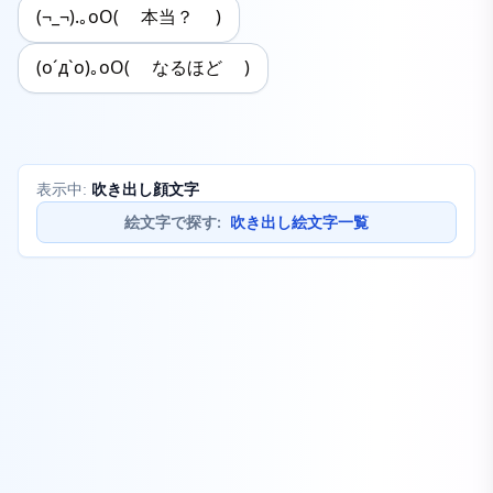
(¬_¬).｡oO( 本当？ )
(o´д`o)｡oO( なるほど )
吹き出し顔文字
表示中:
絵文字で探す
:
吹き出し絵文字一覧