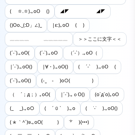
( ㅎ.ㅎ).｡oO ()
◢◤ ◢◤
()Oo._(:D」∠)_
|ε:)｡oO ( )
﹏﹏﹏﹏ ﹏﹏﹏﹏﹏
＞＞ここに文字＜＜
(´-`).｡oO(
(´-`).｡oO
（´-`）.｡oO（
|´-`).｡oO()
|∀・).｡oO()
( ´-` ).｡oO (
(´-`).｡oO()
(֊ ̫ ֊ )o○( )
（ ´；д；）｡oO(
|´-`).｡ｏO()
(o´д`o)｡oO
(_ _).｡o○
( ´0` ).｡o
( ˙-˙ ).｡oO()
(*｀^´)७.｡oO( )
˙³˙ ){•••)