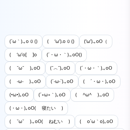
(´ω｀).｡o0()
( ‘ω’).o0()
(‘ω’).｡oO（
( ‘ω’o[ ]o
(´・ω・｀).｡oO()
( ˘ω˘ )｡oO
(˘︿˘)｡oO
(´・ω・｀).｡oO
( -ω- ).｡oO
(´-ω-`).｡oO
( ´・ω・)｡oO
(•ω•)｡oO
(´◦ω◦｀)｡oO
( ^ω^ ).｡oO
(・ω・)｡oO( 寝たい )
( ˘ω˘ ).｡oO( ねむい )
( o´ω｀o)｡oO