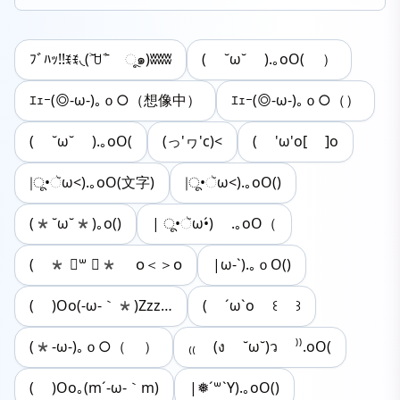
ﾌﾞﾊｯ!!ꉂꉂ◟(˃᷄ꇴ˂᷅ ૂ๑)ʬʬʬ
( ˘ω˘ ).｡oO( ）
ｴｪｰ(◎-ω-)｡ｏ○（想像中）
ｴｪｰ(◎-ω-)｡ｏ○（）
( ˘ω˘ ).｡oO(
(っ'ヮ'c)<
( 'ω'o[ ]o
|ू•ૅω<).｡oO(文字)
|ू•ૅω<).｡oO()
(*˘ω˘*)｡o()
| ू•ૅω•́) .｡oO（
( * ॑꒳ ॑* ᴏ＜＞ᴏ
|ω-`).｡ｏO()
( )Oo(-ω-｀*)Zzz…
( ´ω`o ꒰ ꒱
(*-ω-)｡ｏ○（ ）
₍₍ (ง ˘ω˘)ว ⁾⁾.oO(
( )Oo｡(m´-ω-｀m)
|❅´꒳`Y).｡oO()