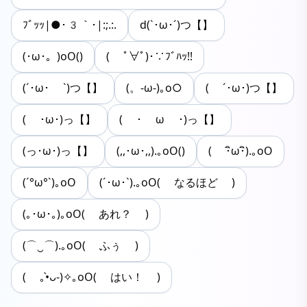
ﾌﾞｯｯ|●･3｀･|:;.:.
d(`･ω･´)つ【】
(･ω･。)oΟ()
( ﾟ∀ﾟ)･∵ﾌﾞﾊｯ!!
(´･ω･ `)つ【】
(。-ω-)｡o○︎
( ´･ω･)つ【】
( ･ω･)っ【】
( ･ ω ･)っ【】
(っ･ω･)っ【】
(,,･ω･,,).｡oO()
( ･ิω･ิ).｡oO
(´°ω°`)｡oO
(´･ω･`).｡oO( なるほど )
(｡･ω･｡)｡oO( あれ？ )
(⌒‿⌒).｡oO( ふぅ )
( ｡•̀ᴗ-)✧｡oO( はい！ )