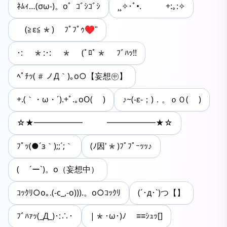
ﾈﾑｨ…(σω-)。о゜ｺﾞｼｺﾞｼ
¸¸✧･ﾟ•. +:｡:✧
ゞ(≧ε≦*) ﾌﾟﾌﾟｩ♥ʾʾ
･: *:･: * (ﾟﾛﾟ* ﾌﾞﾊｯ!!
ﾍﾟﾁｯ(#ノД｀)｡o○【妄想㊥】
+.(｀・ω・´).+ﾟ.｡oO( )
♪~(-ε-；)．。ｏＯ( )
☆★━━━━━━ ━━━━━━★☆
ﾌﾟｯ(●´з｀);;´;｀
(ﾉ因'*)ﾌﾟﾌﾟｰｯｯ♪
( ´ー`)。о（妄想中）
ｺｯｸﾘ○o｡.(-c_,-o))).。o○ｺｯｸﾘ
(´･д･`)つ【】
ﾌﾞﾊｧｯ(_Д_)･:∴･
|*･ω･)ﾉ ≡≡ｼｭｯ[]