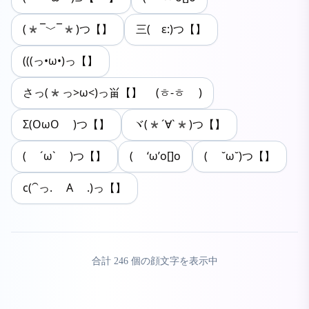
(*¯﹀¯*)つ【】
三( ε:)つ【】
(((っ•ω•)っ【】
さっ(*っ>ω<)っ畄【】 (ㅎ-ㅎ )
Σ(OωO )つ【】
ヾ(*´∀`*)つ【】
( ´ω` )つ【】
( ‘ω’o[]o
( ˘ω˘)つ【】
c(⁀っ. А .)っ【】
合計
246
個の顔文字を表示中