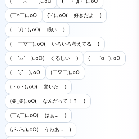
( ￣︿￣ ).｡oO
( ・`д・´).｡oO
(￣^￣).｡oO
(´-`).｡oO( 好きだよ )
( ´Д｀)｡oO( 眠い )
( ￣▽￣)｡oO( いろいろ考えてる )
( ´⌓` )｡oO( くるしい )
( ゜o゜)｡oO
( ˚₀˚ )｡oO
(￣▽￣;)｡oO
(・o・)｡oO( 驚いた )
(＠_＠)｡oO( なんだって！？ )
(￣д￣).｡oO( はぁ… )
(｡•́︿•̀｡)｡oO( うわあ… )