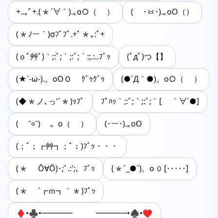
+..｡ﾟ+.(*´∀｀).｡o○（ ）
( ･ㅂ･).｡oO（）
(*ﾉー｀)σﾌﾟﾌﾟ.+ﾟ*｡:ﾟ+
(ｏﾟ艸ﾟ)｀;:ﾞ;｀;:ﾞ;｀:;.:..ﾌﾟｯ
(ﾟдﾟ)つ【】
(★´-ω-).。oOＯ ｸﾞｩｸﾞｩ
(●´Д｀●)。o○（ ）
(◆*ノ､っ'`*)ｯﾌﾟ
ﾌﾟﾊｯ｀;:ﾞ;｀;:ﾞ;｀[ ｀∀´●]
( ˘⊖˘) 。o（ ）
(･ー･).｡oO
(；ﾟ；┏艸┓；ﾟ；)ﾌﾞｯ・・・
(* Ŏ∀Ŏ)･;ﾞ.:';、ﾌﾞｯ
(*´_●`)。o0[･････]
(* ´┏ｍ┓｀*)ﾌﾟｯ
♦︎•♣︎•━━━━ ━━━━•♠︎•♥︎