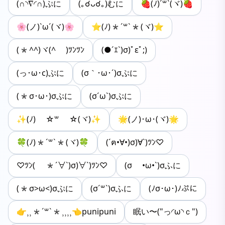
(∩◝∇◜∩)ぷに
(｡☌ᴗ☌｡)むに
🍓(ﾉ)´꒳`(ヾ)🍓
🌸(ノ)`ω´(ヾ)🌸
⭐(ﾉ)*´꒳`*(ヾ)⭐
(*^^)ヾ(^ )ﾂﾝﾂﾝ
(●´ｴ`)σ)ﾟεﾟ;)
(っ･ω･c)ぷに
(σ｀･ω･´)σぷに
(*σ･ω･)σぷに
(σ´ω`)σぷに
✨(ﾉ) ☆꒳ ☆(ヾ)✨
🌟(ノ)･ω･(ヾ)🌟
🍀(ﾉ)*´꒳`*(ヾ)🍀
(´ฅ•∀•)σ)∀`)ﾂﾝ♡
♡︎ﾂﾝ( *´∀`)σ)∀`)ﾂﾝ♡︎
(σ •ω•`)σふに
(*σ>ω<)σぷに
(σ´꒳`)σふに
(ﾉσ･ω･)ﾉぷに
👉⸒⸒*´‪꒳`*⸒⸒⸒⸒👈punipuni
眠い〜("っ◜ω◝ｃ")