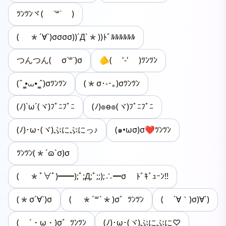
ﾂﾝﾂﾝヾ( ˙꒳​˙ )
( *´∀`)σσσσ))´Д`*))ﾄﾞﾙﾙﾙﾙﾙﾙ
つんつん( σ˙꒳˙)σ
🫵( '-' )ﾂﾝﾂﾝ
(ˆ ̳⦁⩊⦁ ̳ˆ)σﾂﾝﾂﾝ
(*σ･‐･｡)σﾂﾝﾂﾝ
(ﾉ)`ω´(ヾ)ﾌﾟﾆﾌﾟﾆ
(ﾉ)๏ө๏(ヾ)ﾌﾟﾆﾌﾟﾆ
(ﾉ)･ω･(ヾ)ぷにぷにっ♪
(๑•ωσ)σ❤ﾂﾝﾂﾝ
ﾂﾝﾂﾝ(*´ɷ`σ)σ
( *ﾟ∀ﾟ)━━);ﾟ;Д;ﾟ;;);∴━σ ﾄﾞｷﾞｭｰﾝ!!
(*σ´∀`)σ
( *´꒳`*)σ゛ﾂﾝﾂﾝ
( ´∀｀)σ)∀`)
( ´・ω・)σ゛ﾂﾝﾂﾝ
(ﾉ)･ω･(ヾ)ぷにぷに♡