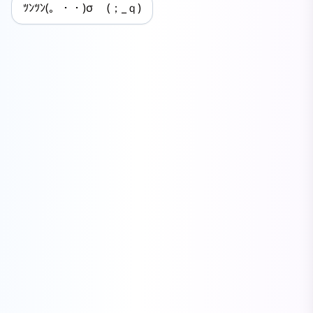
ﾂﾝﾂﾝ(。・・)σ (；_ｑ)