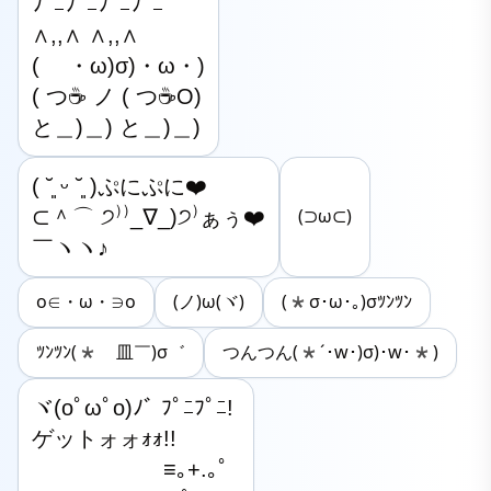
ﾌﾟﾆﾌﾟﾆﾌﾟﾆﾌﾟﾆ

∧,,∧ ∧,,∧

(　 ・ω)σ)・ω・)

( つ☕ ノ ( つ☕O)

と＿)＿) と＿)＿)
( ˘͈ ᵕ ˘͈ )ぷにぷに❤️

⊂＾⌒ ੭⁾⁾_∇_)੭⁾ぁぅ❤️

(⊃ω⊂)
￣ヽヽ♪
o∈・ω・∋o
(ノ)ω(ヾ)
(*σ･ω･｡)σﾂﾝﾂﾝ
ﾂﾝﾂﾝ(*￣皿￣)σ゛
つんつん(*´･w･)σ)･w･*)
ヾ(oﾟωﾟo)ﾉﾞ ﾌﾟﾆﾌﾟﾆ!

ゲットォォｫｫ!!

　　　　　　≡｡+.｡ﾟ
