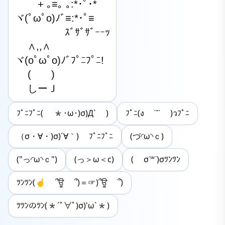
　　 + ｡≡｡ ｡:*･ﾟ･*

ヾ(ﾟωﾟo)ﾉﾞ≡:*･ﾟ≡

　　　　　ｽﾞｻﾞｻﾞｰｰｯ

　 ∧,,∧

ヾ(oﾟωﾟo)ﾉﾞﾌﾟﾆﾌﾟﾆ!

　 (　　)

　 しーＪ
ﾌﾟﾆﾌﾟﾆ( *･ω･)σ)Д` )
ﾌﾟﾆ(ง ˙˘˙ )วﾌﾟﾆ
（σ・∀・)σ)´∀｀) ﾌﾟﾆﾌﾟﾆ
(づ◜ω◝ｃ)
("っ◜ω◝ｃ")
(っ＞ω＜c)
( σ˙꒳​˙)σﾂﾝﾂﾝ
ﾂﾝﾂﾝ(☝ ՞ਊ ՞)＝☞)՞ਊ ՞)
ﾂﾂﾝのﾂﾝ(*´ﾟ∀ﾟ)σ)'ω`*)