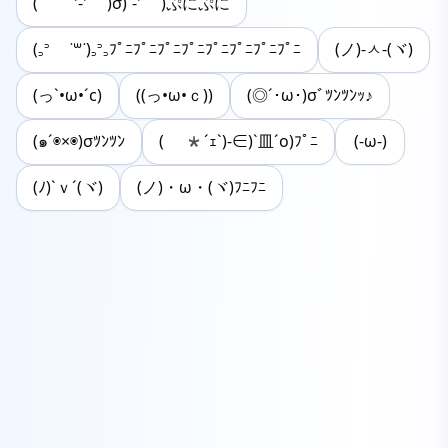
( '-' )σ)`-' )ぷにぷに
(꜆꜄ ˙꒳˙)꜆꜄꜆ﾌﾟﾆﾌﾟﾆﾌﾟﾆﾌﾟﾆﾌﾟﾆﾌﾟﾆﾌﾟﾆﾌﾟﾆ
(ノ)-ㅅ-(ヾ)
(っ`•ω•´c)
((っ•ω•ｃ))
(◎´･ω･)σﾞﾂﾝﾂﾝｯ♪
(๑ˊ◉×◉)σﾂﾝﾂﾝ
( *´ｪ`)-∈)`皿´o)ﾌﾟﾆ
(-ω-)
(ﾉ)`ｖ´(ヾ)
(ノ)・ω・(ヾ)ﾌﾆﾌﾆ