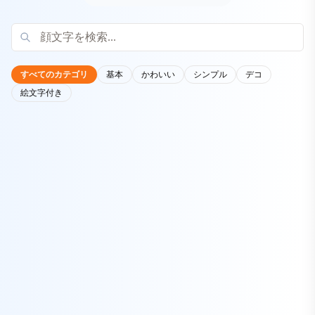
すべてのカテゴリ
基本
かわいい
シンプル
デコ
絵文字付き