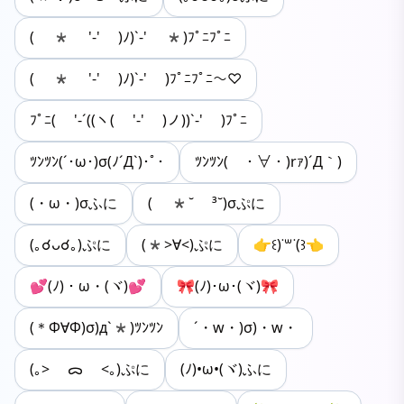
( * '-' )ﾉ)`-' *)ﾌﾟﾆﾌﾟﾆ
( * '-' )ﾉ)`-' )ﾌﾟﾆﾌﾟﾆ～♡
ﾌﾟﾆ( '-´((ヽ( '-' )ノ))`-' )ﾌﾟﾆ
ﾂﾝﾂﾝ(´･ω･)σ(ﾉ´Д`)･ﾟ･
ﾂﾝﾂﾝ( ・∀・)rｧ)´Д｀)
(・ω・)σふに
( *˘ ³˘)σぷに
(｡☌ᴗ☌｡)ぷに
(*>∀<)ぷに
👉꒰)˙꒳˙(꒱👈
💕(ﾉ)・ω・(ヾ)💕
🎀(ﾉ)･ω･(ヾ)🎀
(＊Φ∀Φ)σ)д`*)ﾂﾝﾂﾝ
´・w・)σ)・w・
(｡> ᯅ <｡)ぷに
(ﾉ)•ω•(ヾ)ふに