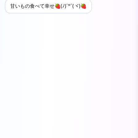
甘いもの食べて幸せ🍓(ﾉ)´꒳`(ヾ)🍓