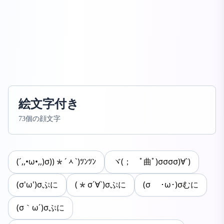
絵文字付き
73個の顔文字
(´,,•ω•,,)σ))*´ᆺ`)ﾂﾝﾂﾝ
ヾ(； ﾟ曲ﾟ)σσσσ)∀`)
(σ'ω')σぷに
(*σ´∀`)σぷに
(σ ･ω･)σむに
(σ｀ω´)σぷに