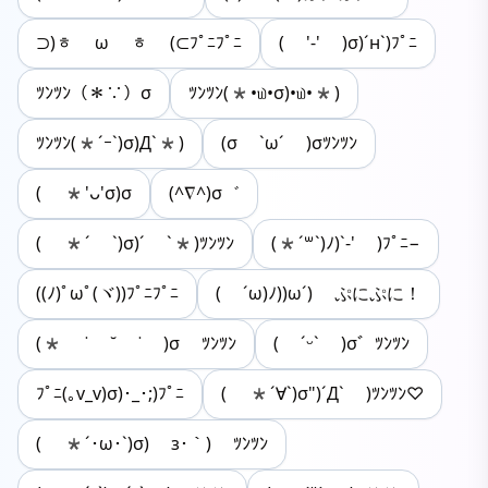
⊃)ᇂ ω ᇂ (⊂ﾌﾟﾆﾌﾟﾆ
( '-' )σ)´н`)ﾌﾟﾆ
ﾂﾝﾂﾝ（＊∵）σ
ﾂﾝﾂﾝ(*•௰•σ)•௰•*)
ﾂﾝﾂﾝ(*´ｰ`)σ)Д`*)
(σ `ω´ )σﾂﾝﾂﾝ
( *'ᴗ'σ)σ
(^∇^)σ゛
( *´ `)σ)´ `*)ﾂﾝﾂﾝ
(*´꒳`)ﾉ)`-' )ﾌﾟﾆ−
((ﾉ)ﾟωﾟ(ヾ))ﾌﾟﾆﾌﾟﾆ
( ´ω)ﾉ))ω´) ぷにぷに！
(* ˙ ˘ ˙ )σ ﾂﾝﾂﾝ
( ˊᵕˋ )σ゛ﾂﾝﾂﾝ
ﾌﾟﾆ(｡v_v)σ)･_･;)ﾌﾟﾆ
( *´∀`)σ")´Д` )ﾂﾝﾂﾝ♡
( *´･ω･`)σ) з･｀) ﾂﾝﾂﾝ