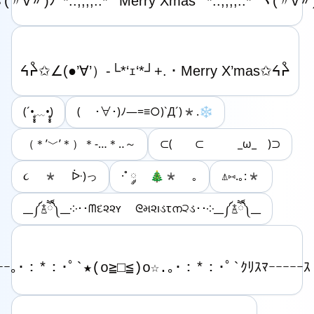
(´•̥̥̥﹏•̥̥̥)
( ･∀･)ﾉ—=≡○)`Д´)*.❄
（＊’﹀’＊）＊-…＊‥～
⊂( ⊂ _ω_ )⊃
૮ * ᐕ)っ
·˚ ༘ 🎄* ｡
⍋⑅.｡:*
__༼࿄ཽ༽__༶･･ᗰદ૨૨ʏ ᘓમ૨ıડτന੨ડ･･༶__༼࿄ཽ༽__