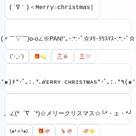
(˘･_･˘)
🎁💫
🎅🏻🪅
🤶🏻🤍
(๑•́ㅿ•̀๑)
🎁🛷
🦌🛷
🛷⭐️