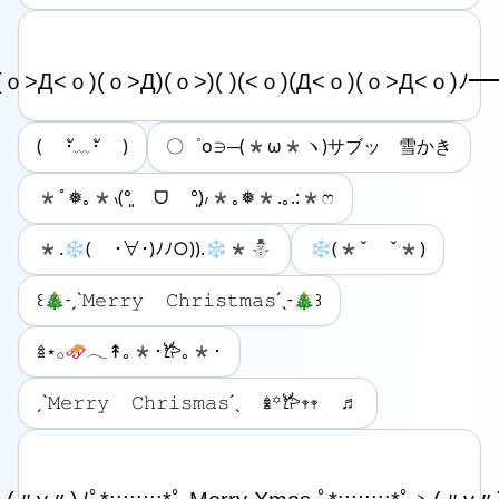
( ･ั﹏･ั )
〇゜o∋─(*ω*ヽ)サブッ 雪かき
*ﾟ❅｡*៶(°͈ ᗜ ​°͈)៸*｡❅*.｡.:*ෆ
*.❄( ･∀･)ﾉﾉ○)).❄*⛄
❄️(*ˇ ˇ*)
‎꒰🎄˗ˏˋ𝙼𝚎𝚛𝚛𝚢 𝙲𝚑𝚛𝚒𝚜𝚝𝚖𝚊𝚜´ˎ˗🎄꒱
𖥍⋆𓂂🛷𓂃↟｡*･𐂂｡*･
ˏˋ𝙼𝚎𝚛𝚛𝚢 𝙲𝚑𝚛𝚒𝚜𝚖𝚊𝚜´ˎ 𖢔꙳𐂂𖥧𖥧 ♬