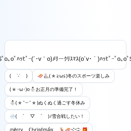
( ˙-˙ )
🛷⛸️(*≧ω≦)冬のスポーツ楽しみ
(*･ω･)o⛄️お正月の準備完了！
⛄️(*˘︶˘*)ぬくぬく過ごす冬休み
🌨️( ´ ▽ ` )ﾉ雪合戦したい！
൱ḝꞅꞅү ℂҺꞅḭຮẗɱẩຮ 🦌🛷𒈱🎁