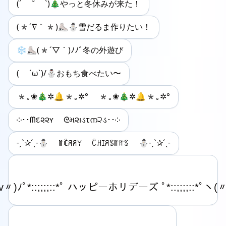
(´ ˘ `)🎄やっと冬休みが来た！
(*´∇｀*)⛸️⛄️雪だるま作りたい！
❄️⛸️(*´▽｀)ﾉﾉﾞ冬の外遊び
( ´ω`)/⛄️おもち食べたい〜
*｡❀🎄✲🔔*｡✲° *｡❀🎄✲🔔*｡✲°
༶･･ᗰદ૨૨ʏ ᘓમ૨ıડτന੨ડ･･༶
˗ˏˋ✰´ˎ˗⛄ ꂵꍟꋪꋪꌩ ꉓꃅꀤꋪꌗꂵꍏꌗ ⛄˗ˏˋ✰´ˎ˗