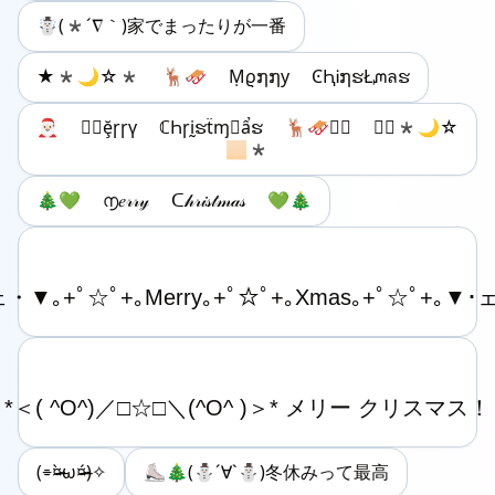
☃️(*´∇｀)家でまったりが一番
★*🌙☆* 🦌🛷 Ṃϱ໗໗у ϾԦᎥ໗ຮŁᘻลຮ
🎅🏻 ൱🏻ḝꞅꞅү ℂҺꞅḭຮẗɱ🏻ẩຮ 🦌🛷𒈱🏻 ★🏻*🌙☆
🏻*
🎄💚 ൱𝑒𝓇𝓇𝓎 ᑕ𝒽𝓇𝒾𝓈𝓉𝓂𝒶𝓈 💚🎄
(⌯¤̴̶̷̀ω¤̴̶̷́)✧
⛸️🎄(⛄️´∀`⛄️)冬休みって最高