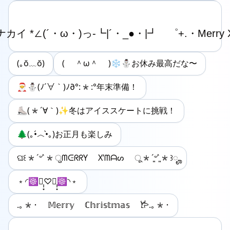
(｡ŏ﹏ŏ)
( ＾ω＾ )❄️⛄️お休み最高だな〜
🎅⛄️(ﾉ´∀｀)ﾉ∂°:*:°年末準備！
⛸️(*´∀｀)✨冬はアイススケートに挑戦！
🌲(｡•́︿•̀｡)お正月も楽しみ
ଘ꒰*´৺`*ुᗰᕮᖇᖇY X’ᗰᗩᔕ ू*ˊ͈৺ˋ͈*꒱ೄ
﹡◜☸︎﹡̩̩͙♡﹡̩̩͙☸︎◝﹡
.｡*･ 𝕄𝕖𝕣𝕣𝕪 ℂ𝕙𝕣𝕚𝕤𝕥𝕞𝕒𝕤 𐂂.｡*･