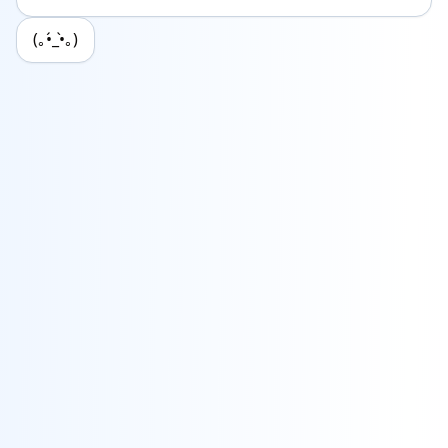
(｡•́_•̀｡)