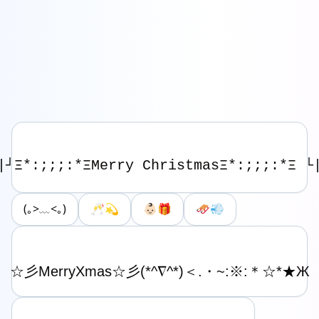
(｡>﹏<｡)
🥂💫
👶🏻🎁
🛷💨