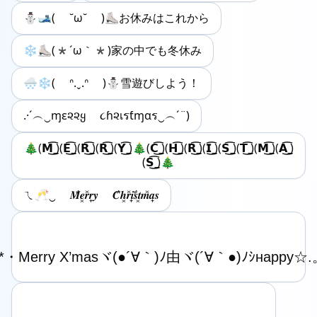
⛄️🎿( ˘ω˘ )⛸️お休みはこれから
❄️⛸️(*´ω｀*)家の中でも冬休み
🌨️❄️( ᐢ.ˬ.ᐢ )⛄️雪遊びしよう！
.·´︵‿ɱε૨૨ყ ૮ɦ૨เรƭɱαร‿︵´¨)
🎄(𝗠͜͡ ̲)(𝗘͜͡ ̲)(𝗥͜͡ ̲)(𝗥͜͡ ̲)(𝗬͜͡ ̲)🎄(𝗖͜͡ ̲)(𝗛͜͡ ̲)(𝗥͜͡ ̲)(𝗜͜͡ ̲)(𝗦͜͡ ̲)(𝗧͜͡ ̲)(𝗠͜͡ ̲)(𝗔͜͡ ̲)
(𝗦͜͡ ̲)🎄
ㄟ🥂‿ 𝑴͋𝒆͓𝒓̽𝒓̟𝒚 𝑪͋𝒉͓𝒓̽𝒊̟𝒔͋𝒕͓𝒎̽𝒂̟𝒔