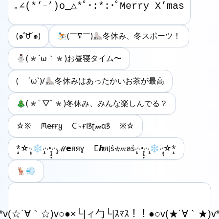
(๑˃́ꇴ˂̀๑)
⛷️(￣∇￣)⛸️冬休み、冬スポーツ！
⛄️(*´ω｀*)お昼寝タイム〜
( ´ω`)/⛸️冬休みはあったかいお茶が最高
🎄(*ﾟ▽ﾟ*)冬休み、みんな楽しんでる？
☆※ ᙏeᵲᵲყ Ϲ♄ᵲ𝗂ꝸʈ𝓂ɑꝸ ※☆
*̣̥☆·͙̥‧❄‧̩̥·‧•̥̩̥͙‧·‧̩̥ℳ𝗲яяɣ ⵎ𝙝я𝔧śቲ𝑚ลś‧̩̥·‧•̥̩̥͙‧·‧̩̥❄‧·͙̥̣☆*̣̥
🦌💨