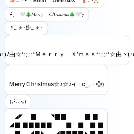
🛷𓂃꙳⋆ ᴍᴇʀʀʏ ᴄʜʀɪsᴛᴍᴀs 🦌﹆·🎅🏻
– ̗̀ 🤍🎄𝑀𝑒𝑟𝑟𝑦 𝐶ℎ𝑟𝑖𝑠𝑡𝑚𝑎𝑠🎄🤍 ̖́-
↟.｡*･𐂂.｡*･
(｡•́︿•̀｡)
 ︎︎◢◤　 ▉　　 ◥▉▉　　　▉ ▉

◢▉ ▉▉▉▉▉　 　▉　▉　▉ ▉

　▉　 ◢▉◣　 ◢▉▉▉▉◣▉ ▉
