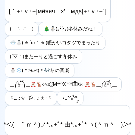
( ˘︹˘ )
🎄⛄️(｡•́‧̫•̀｡)冬休みだね！
🌨️⛄️(*´ω｀*)暖かいコタツでまったり
(´▽｀)またーりと過ごす冬休み
⛄️❄️(＊>ω<)＊🎶冬の音楽
__༼࿄ཽ༽__🎅🏽🦌༶ଘ◡̎⃝MᵉʳʳʸXᵐᵅˢ◡̈̋⃝ଓ༶🎅🏽🦌__༼࿄ཽ༽__
↟.｡.:*･𐂂.｡.:*･↟
⋆｡˚ᔦᔧ°̩̩͙·̩