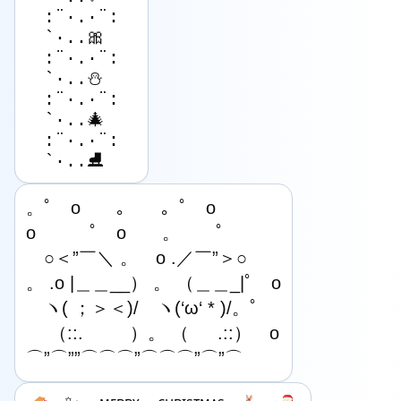
:¨·.·¨:

`·..🎀

:¨·.·¨:

`·..⛄️

:¨·.·¨:

`·..🎄

:¨·.·¨:

`·..⛸️
。ﾟ　o　　｡　　。ﾟ　o

o　　　ﾟ　o　　。　　ﾟ

　○＜”￣＼ 。　o .／￣”＞○

。 .o |＿＿__） 。 （＿＿_|ﾟ　o

　ヽ( ；＞＜)/　ヽ(‘ω‘ * )/。ﾟ

　 （::. 　　 ）。 （ 　 .::）　o

⌒”⌒””⌒⌒⌒”⌒⌒⌒”⌒”⌒