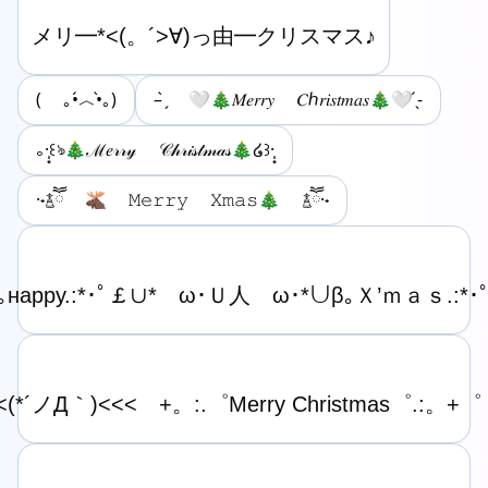
( ｡•́︿•̀｡)
– ̗̀ 🤍🎄𝑀𝑒𝑟𝑟𝑦 𝐶ℎ𝑟𝑖𝑠𝑡𝑚𝑎𝑠🎄🤍 ̖́-
｡‪·̩͙꒰ঌ🎄ℳ𝑒𝓇𝓇𝓎 𝒞𝒽𝓇𝒾𝓈𝓉𝓂𝒶𝓈🎄໒꒱·̩͙
·˖࿄ཽ 🫎 ‪𝙼𝚎𝚛𝚛𝚢 𝚇𝚖𝚊𝚜‬🎄 ࿄ཽ·˖