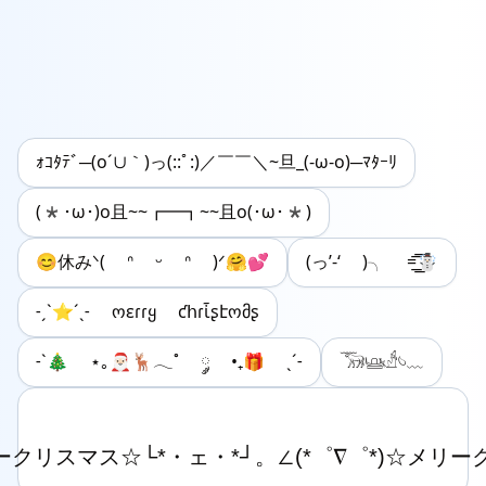
ｫｺﾀﾃﾞ─(o´∪｀)っ(::ﾟ:)／￣￣＼~旦_(-ω-o)─ﾏﾀｰﾘ
(*･ω･)o且~~┏━┓~~且o(･ω･*)
😊休みᐠ( ᐢ ᵕ ᐢ )ᐟ🤗︎💕
(っ’-‘ )╮ =͟͟͞͞☃
˗ˏˋ⭐´ˎ˗ ოεɾɾყ ƈհɾἶʂէომʂ
˗ˋ🎄 ⋆｡🎅🏻🦌𓂃˚ ༘ •₊🎁 ˎˊ˗
𓃝𓊞𓀲𓄼﹏