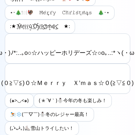
⋆･🎄🍽️🦃 𝙼͐𝚎̍𝚛̞𝚛̍𝚢 𝙲̍𝚑͐𝚛̍𝚒̇𝚜̍𝚝͕𝚖͐𝚊̞𝚜 🎄･⋆
:★ ̮̑Μ̮̑ᥱ̮̑ⲅ̮̑ⲅ̮̑ɥ̮̑ ̮̑C̮̑ђ̮̑ⲅ̮̑ȋ̮ꚃ̮̑ꚍ̮̑ṃ̮̑⍺̮̑ꚃ̮̑ ★:
(๑>◡<๑)
(*´∀｀)⛄️今年の冬も楽しみ！
⛷️❄️(￣▽￣)⛄️冬のレジャー最高！
(｡•̀ᴗ•́｡)⛸️雪山トライしたい！