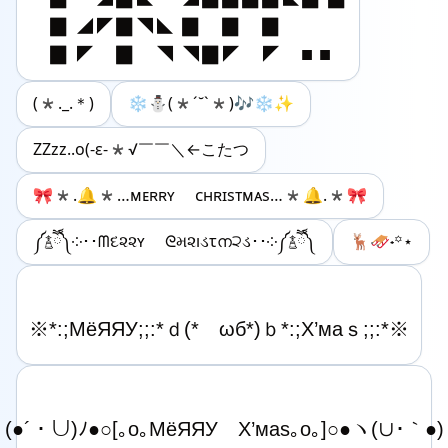
　▉ ◢◤▉◥◣ ▉　▉　▉

　▉ ◤　▉　◥ ◥▉◤　◤　■ ■
(*._.＊)
❄⛄️(*ˊ˘ˋ*)🎶❄️✨
ZZzz..o(-ε-*√￣￣＼←こたつ
🎀*.🔔*…ᴍᴇʀʀʏ ᴄʜʀɪsᴛᴍᴀs…*🔔.*🎀
༼࿄ཽ༽༶･･ᗰદ૨૨ʏ ᘓમ૨ıડτന੨ડ･･༶༼࿄ཽ༽
🦌🛷˖꙳⋆