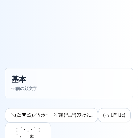
基本
68個の顔文字
＼(≧▼≦)／ﾔｯﾀｰ 宿題(꒪⌓꒪)ﾜｽﾚﾃﾀ…
(っ ॑꒳ ॑c)
:¨·.·¨:

`·..❄️
