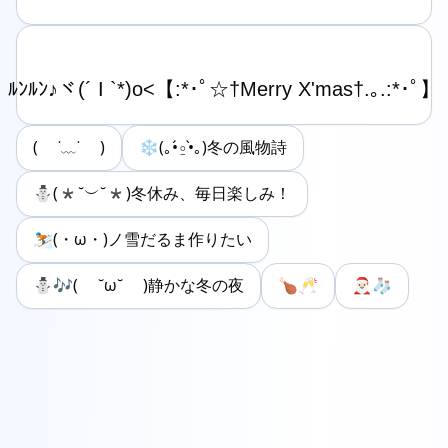
( ˙﹏˙ )
❄️(｡•́⍛•̀｡)冬の風物詩
⛄️(*˘︶˘*)冬休み、毎日楽しみ！
⛷️(・ω・)ノ雪だるま作りたい
⛄️🎶( ˘ω˘ )静かな冬の夜
🍗🥂
🎅🏻🧦