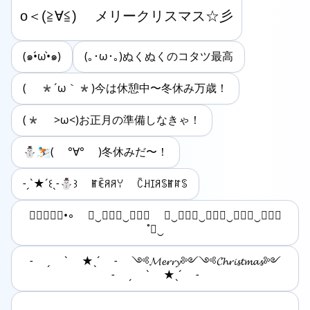
(๑•́ω•̀๑)
(｡･ω･｡)ぬくぬくのコタツ最高
( *´ω｀*)今は休憩中〜冬休み万歳！
(* >ω<)お正月の準備しなきゃ！
⛄️⛷️( °∀° )⁩冬休みだ〜！
˗ˏˋ★´꒰ˎ˗⛄꒱ ꂵꍟꋪꋪꌩ ꉓꃅꀤꋪꌗꂵꍏꌗ
╭┅┈◦ೋ•◦ 𝓜‿𝓮︵𝓻‿𝓻︵𝔂 𝓒‿𝓱︵𝓻‿𝓲︵𝓼‿𝓽︵𝓶‿𝓪︵𝓼
˚ೄ‿
˗ ˏ ˋ ★ˎˊ ˗ ༺𝓜𝓮𝓻𝓻𝔂༻༺𝓒𝓱𝓻𝓲𝓼𝓽𝓶𝓪𝓼༻
˗ ˏ ˋ ★ˎˊ ˗