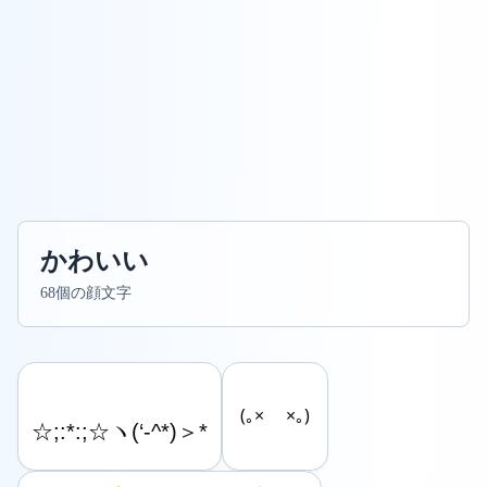
かわいい
68個の顔文字
(｡× ×｡)