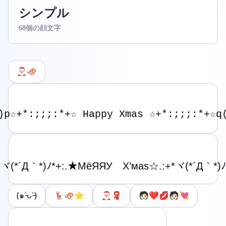
シンプル
68個の顔文字
🎅🏻🛷
(๑˃̵ᴗ˂̵)
🦌🛷⭐️
🎅🏻🧣
🧑🏻‍❤️‍💋‍🧑🏻💘