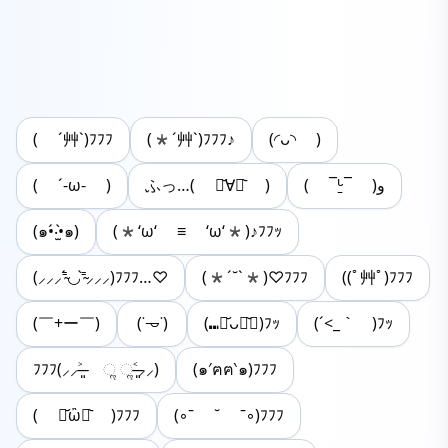
( ´艸`)ﾌﾌﾌ
(*´艸`)ﾌﾌﾌ♪
(◜ᴗ◝ )
( ´-ω- )
ふっ…( ･᷄∀･᷅ )
( ¯ᒡ̱¯ )و
(๑•́‧̫•̀๑)
(*‘ω‘ ≡ ‘ω‘*)♪ﾌﾌｯ
(⸝⸝⸝⁼̴́◡⁼̴̀⸝⸝⸝)ﾌﾌﾌ…♡
(*´˘`*)♡ﾌﾌﾌ
((ﾟ艸ﾟ)ﾌﾌﾌ
(￣+ー￣)
(˙𐃷˙)
(⑉･᷄ᴗ･᷅⑉)ﾌｯ
(´<_｀ )ﾌｯ
ﾌﾌﾌ(⸝⸝˃̶͈ ૢ ૢ˂̶͈⸝⸝)
(๑′ฅฅ‵๑)ﾌﾌﾌ
( ⌯᷄︎ὢ⌯᷅︎ )ﾌﾌﾌ
(◦ˉ ˘ ˉ◦)ﾌﾌﾌ