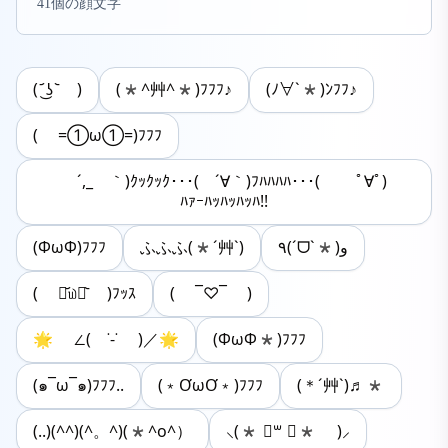
41個の顔文字
( ᷄ ͜ʖ ᷅ )
(*^艸^*)ﾌﾌﾌ♪
(ﾉ∀`*)ﾝﾌﾌ♪
( =①ω①=)ﾌﾌﾌ
´,_ゝ｀)ｸｯｸｯｸ･･･( ´∀｀)ﾌﾊﾊﾊﾊ･･･( ﾟ∀ﾟ)
ﾊｧｰﾊｯﾊｯﾊｯﾊ!!
(ΦωΦ)ﾌﾌﾌ
ふふふ(*´艸`)
٩(ˊᗜˋ*)و
( ⌯᷄௰⌯᷅ )ﾌｯｽ
( ¯♡¯ )
🌟 ∠( ˙-˙ )／🌟
(ΦωΦ*)ﾌﾌﾌ
(๑¯ω¯๑)ﾌﾌﾌ..
(﹡ƠωƠ﹡)ﾌﾌﾌ
(＊ˊ艸ˋ)♬*
(..)(^^)(^。^)(*^o^）
⸜(* ॑꒳ ॑* )⸝