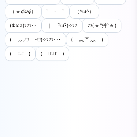
（*థ౪థ）
˘ ֊ ˘
（^ω^）
(Φω҂)ﾌﾌﾌ･･
｜ ･ิω･ิ)✧ﾌﾌ
ﾌﾌ(*º艸º*)
( ⸝⸝⸝⩌ ᵕ⩌)✧ﾌﾌﾌ･･･
( 灬˙罒˙灬 )
( -᷄֊-᷅ )
( ･᷄֊･᷅ )