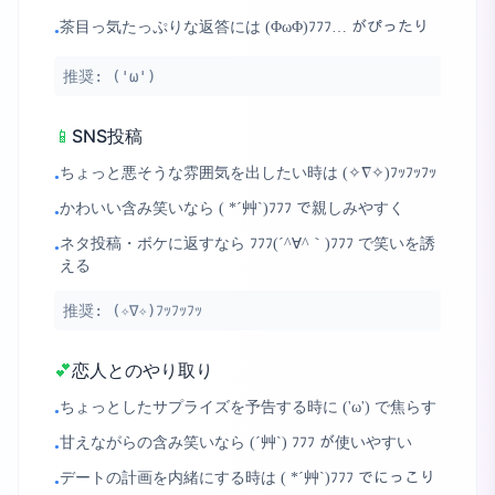
茶目っ気たっぷりな返答には (ΦωΦ)ﾌﾌﾌ… がぴったり
•
推奨:
('ω')
📱
SNS投稿
ちょっと悪そうな雰囲気を出したい時は (✧∇✧)ﾌｯﾌｯﾌｯ
•
かわいい含み笑いなら ( *´艸`)ﾌﾌﾌ で親しみやすく
•
ネタ投稿・ボケに返すなら ﾌﾌﾌ(´^∀^｀)ﾌﾌﾌ で笑いを誘
•
える
推奨:
(✧∇✧)ﾌｯﾌｯﾌｯ
💕
恋人とのやり取り
ちょっとしたサプライズを予告する時に ('ω') で焦らす
•
甘えながらの含み笑いなら (´艸`) ﾌﾌﾌ が使いやすい
•
デートの計画を内緒にする時は ( *´艸`)ﾌﾌﾌ でにっこり
•