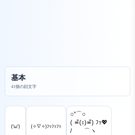
基本
41個の顔文字
○”⌒○

( ≖̄̆(ｪ)≖̄̆) ﾌｯ💖

(‘ω’)
(✧∇✧)ﾌｯﾌｯﾌｯ
/　　⌒ヽ
