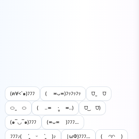
(ฅ∀<`๑)ﾌﾌﾌ
( ≖ᴗ≖​)ﾌｯﾌｯﾌｯ
⩌ ̫ ⩌
⬭ ̫ ⬭
( ‥≖ ·̫̮ ≖‥)
⩌ ͜ ⩌)
(๑¯◡¯๑)ﾌﾌﾌ
(≖ᴗ≖ )ﾌﾌﾌ…
ﾌﾌﾌ♪( ´͈ ᵕ `͈ )♪
|ωΦ)ﾌﾌﾌ…
( ◜▿◝ )