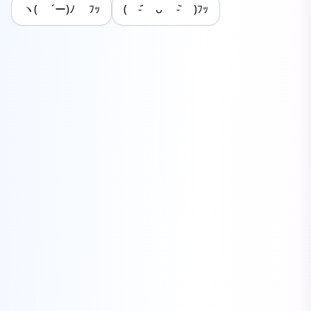
ヽ( ´ー)ﾉ ﾌｯ
‪( -᷄ ᴗ -᷅ )ﾌｯ