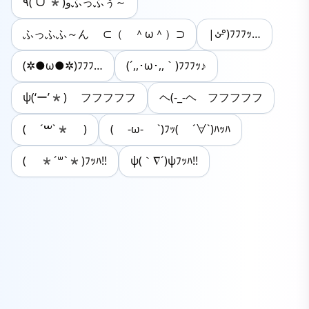
٩(ˊᗜˋ*)وふっふぅ～
ふっふふ～ん ⊂（ ＾ω＾）⊃
|ᴗ̵̍°)ﾌﾌﾌｯ…
(✲●ω●✲)ﾌﾌﾌ…
(´,,･ω･,,｀)ﾌﾌﾌｯ♪
ψ(‘ー’*) フフフフフ
ヘ(-_-ヘ フフフフフ
( ´‎ࠔ`* )
( -ω- `)ﾌｯ( ´∀`)ﾊｯﾊ
(​ *´꒳`*​)ﾌｯﾊ!!
ψ(｀∇´)ψﾌｯﾊ!!