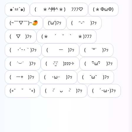
๑´ㅂ`๑)
( *^艸^*) ﾌﾌﾌ♡
(*ФωФ)
(~￣▽￣)~🥭
(‘ω’)ﾌｯ
( ᵔ֊ᵔ )ﾌｯ
(￣▽￣)ﾌｯ
(* ´ ˘ ` *)ﾌﾌﾌ
( ･´ｰ･｀)ﾌｯ
( ￣ー￣)ﾌｯ
( ˙꒳˙ )ﾌｯ
( ˙︶˙ )ﾌｯ
( -᷅ ̫̈-᷄ )𐑲𐑲𐑲✧
( ･ิω･ิ )ﾌｯ
(￣ー+￣)ﾌｯ
( ･ω･ )ﾌｯ
( ˘ω˘ )ﾌｯ
(◦ˉ ˘ ˉ◦)
( -᷄ ᴗ -᷅ )ﾌｯ
( ´･ω･)ﾌｯ