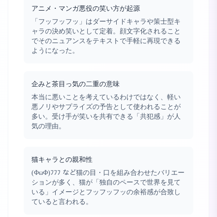
アニメ・マンガ悪役の笑い方が起源
「フッフッフッ」はダーサイドキャラや策士型キ
ャラの決め笑いとして定着。顔文字化されること
でそのニュアンスをテキストで手軽に再現できる
ようになった。
企みと茶目っ気の二重の意味
本当に悪いことを考えているわけではなく、軽い
悪ノリやサプライズの予告として使われることが
多い。受け手が笑いを共有できる「共犯感」が人
気の理由。
猫キャラとの親和性
(ΦωΦ)ﾌﾌﾌ など猫の目・口を組み合わせたバリエー
ションが多く、猫が「独自のペースで世界を見て
いる」イメージとフッフッフッの余裕感が合致し
ていると言われる。