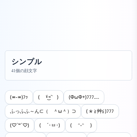
シンプル
41個の顔文字
(≖֊≖)ﾌｯ
( •︠·͜•︡ )
(ΦωΦ+)ﾌﾌﾌ….
ふっふふ～ん⊂（ ＾ω＾）⊃
(*≧艸≦)ﾌﾌﾌ
(♡´꒳`♡)
( ´･ㅂ･)
( ᵔ֊ᵔ )