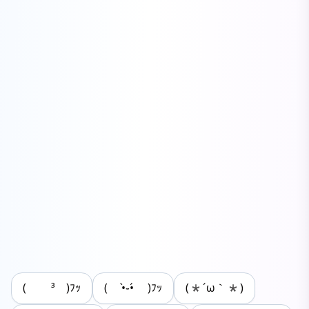
( ￣³￣)ﾌｯ
( •̀֊•́ )ﾌｯ
(*´ω｀*)