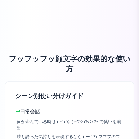
フッフッフッ顔文字の効果的な使い
方
シーン別使い分けガイド
💬
日常会話
何か企んでいる時は ('ω') や (✧∇✧)ﾌｯﾌｯﾌｯ で笑いを演
•
出
勝ち誇った気持ちを表現するなら ('ー ' *) フフフのフ
•