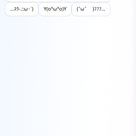
…ｽｳ-.::ω･`)
Y(o°ω°o)Y
(ˆωˆ )ﾌﾌﾌ…