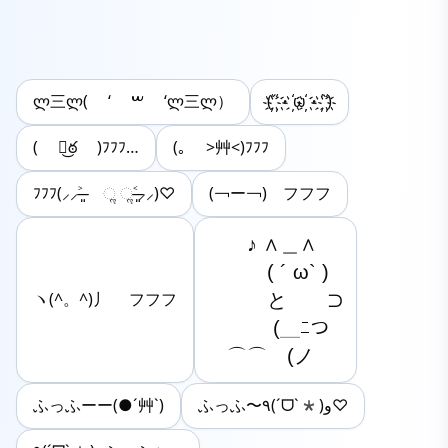
ლ三ლ( ‘ ‎ࠔ ‘ლ三ლ）
(҉´҉・҉ω҉・҉`҉)
( ఠ͜ఠ )ﾌﾌﾌ…
(｡ >艸<)ﾌﾌﾌ
ﾌﾌﾌ(⸝⸝˃̶͈ ૢ ૢ˂̶͈⸝⸝)♡
(￢ー￢) フフフ
　　♪ ∧＿∧

　　　( ´ ω` ) 

　　　と　　⊃

ヽ(^。^)丿 フフフ
　　　 (＿ﾆつ

　⌒⌒　(ノ
ふっふーー(●´艸`)
ふっふ〜٩(ˊᗜˋ*)و♡