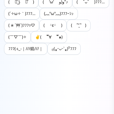
( ･᷄ ͜ʖ ･᷅ )
( ‘ω’ و(و”♪
( ˆᴗˆ )ﾌﾌﾌ…
(´✧ω✧｀)ﾌﾌﾌ...
(灬ºωº灬)ﾌﾌﾌ~ﾝ♪
(*´艸`)ﾌﾌﾌｯ♡
( ｰ̀εｰ́ )
( ˆ̑‵̮ˆ̑ )
(￣▽￣)✧
✌( ¯ิ∀ ¯ิ๑)
ﾌﾌﾌ(-ι_-｜///鏡///｜
₍₍(⁎ᵕᴗᵕ`⁎)⁾⁾ﾌﾌﾌ