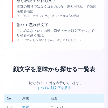
怒り表現 + 黙れ顔文字
本気の怒りではなくコミカルな「怒り+黙れ」で強調
表現を演出
例:
「ちょっと待って 🔫( '-' )ﾀﾞﾏﾚ それは言い過ぎ」
謝罪 + 黙れ顔文字
「ごめんなさい」の後に口チャック顔文字をつけて
反省を可愛く表現
例:
「ごめんもう言いません (´⇝⊂)ﾁｬｯｸ 許して！」
顔文字を意味から探せる一覧表
一覧で近い
100
件を表示しています。
すべての顔文字を見る
No
意味
読み
1139
大変
たいへん