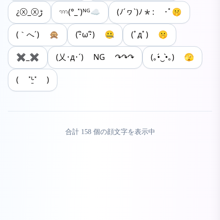
¿ⓧ_ⓧﮌ
𓄺(°_˟)ᴺᴳ☁︎︎
(ﾉ´ヮ`)ﾉ*: ･ﾟ🤫
(｀へ´) 🙊
(･ิω･ิ) 🤐
(ﾟдﾟ) 🤫
✖_✖
(乂･д･´) NG ↷↷↷
(｡•́‿•̀｡) 🫣
( ˟ᒡ̱˟ )
合計
158
個の顔文字を表示中