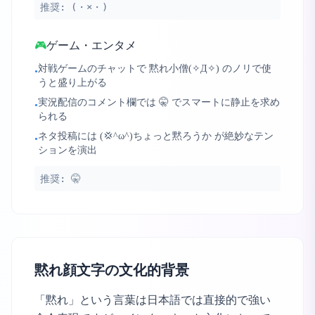
推奨:
(・×・)
🎮
ゲーム・エンタメ
対戦ゲームのチャットで 黙れ小僧(✧Д✧) のノリで使
•
うと盛り上がる
実況配信のコメント欄では 🤫 でスマートに静止を求め
•
られる
ネタ投稿には (💢^ω^)ちょっと黙ろうか が絶妙なテン
•
ションを演出
推奨:
🤫
黙れ顔文字の文化的背景
「黙れ」という言葉は日本語では直接的で強い