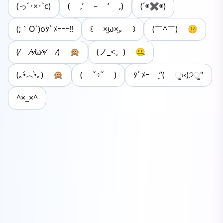
(っ´･×･`c)
( ,’ – ‘ ,)
(´◉✖◉)
(;｀O´)oﾀﾞﾒｰｰｰ!!
꒰ ×͈ω×͈｡ ꒱
(￣^￣) 🤫
(⁄ ⁄•⁄ω⁄•⁄ ⁄) 🙊
(ノ_<。) 🤐
(｡•́︿•̀｡) 🙊
( ˇ÷ˇ )
ﾀﾞﾒｰ ʹ̣ʹ̣( ु›‹)੭ु"
^×_×^