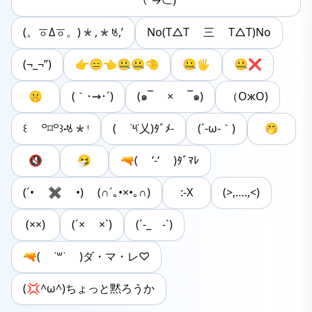
（´→⊂)
(。ㆆΔㆆ。)*,*ꂚ,’
No(T△T 三 T△T)No
(¬_¬”)
👉😑👈🤐🤐🤏
🤐🖐
🤐❌
🤫
(｀･⇝･´)
(๑¯ × ¯๑)
（ОжО)
꒰ ꒪⌑꒪꒱˖ꂚ*ᵎ
( ˙༥˙乂)ﾀﾞﾒ-
(´-ω-｀)
🤭
🔇
🤧
🔫( ‘-‘ )ﾀﾞﾏﾚ
(´• ✖ •) (∩´｡•×•｡∩)
:-X
(>,….,<)
(××)
(´× ×`)
(´-_ゝ-`)
🔫( ˙꒳​˙ )ダ・マ・レ♡
(💢^ω^)ちょっと黙ろうか