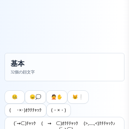
基本
32個の顔文字
🤐
😠💭
🙅✋
😾❕
( ･×･)ｵｸﾁﾁｬｯｸ
(・×・)
(´⇝⊂)ﾁｬｯｸ (￣⇝￣⊂)ｵｸﾁﾁｬｯｸ (>,….,<)ｸﾁﾁｬｯｸ♪