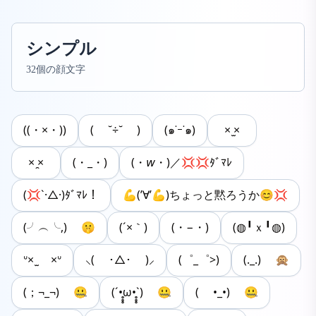
シンプル
32個の顔文字
((・×・))
( ˘÷˘ )
(๑˙ｰ˙๑)
× ̫×
× ̯×
(・_・)
(・𝘸・)／💢💢ﾀﾞﾏﾚ
(💢`·△·)ﾀﾞﾏﾚ！
💪(’∀’💪)ちょっと黙ろうか‪😊‪💢
(╯︵╰,) 🤫
(´×｀)
(・−・)
(◍╹ｘ╹◍)
ᐡ× ̫ ×ᐡ
⸜( ･△･ )⸝
(゜_゜>)
(._.) 🙊
(；¬_¬) 🤐
(´•̥̥̥ω•̥̥̥`) 🤐
( •_•) 🤐