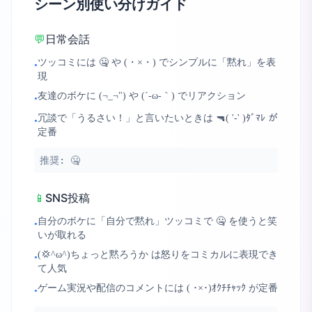
シーン別使い分けガイド
💬
日常会話
ツッコミには 🤐 や (・×・) でシンプルに「黙れ」を表
•
現
友達のボケに (¬_¬") や (´-ω-｀) でリアクション
•
冗談で「うるさい！」と言いたいときは 🔫( '-' )ﾀﾞﾏﾚ が
•
定番
推奨:
🤐
📱
SNS投稿
自分のボケに「自分で黙れ」ツッコミで 🤐 を使うと笑
•
いが取れる
(💢^ω^)ちょっと黙ろうか は怒りをコミカルに表現でき
•
て人気
ゲーム実況や配信のコメントには ( ･×･)ｵｸﾁﾁｬｯｸ が定番
•