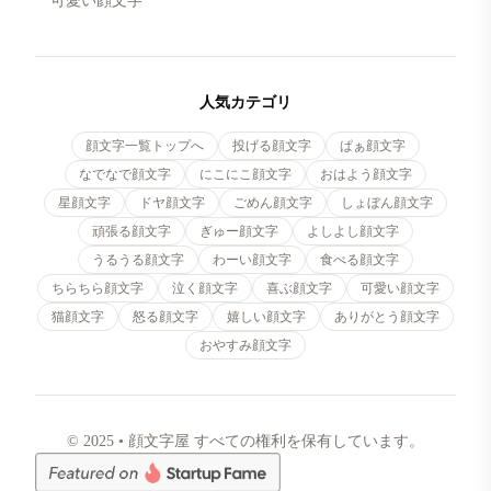
可愛い顔文字
人気カテゴリ
顔文字一覧トップへ
投げる顔文字
ぱぁ顔文字
なでなで顔文字
にこにこ顔文字
おはよう顔文字
星顔文字
ドヤ顔文字
ごめん顔文字
しょぼん顔文字
頑張る顔文字
ぎゅー顔文字
よしよし顔文字
うるうる顔文字
わーい顔文字
食べる顔文字
ちらちら顔文字
泣く顔文字
喜ぶ顔文字
可愛い顔文字
猫顔文字
怒る顔文字
嬉しい顔文字
ありがとう顔文字
おやすみ顔文字
© 2025 • 顔文字屋 すべての権利を保有しています。