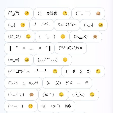
( ͡° ͜ʖ ͡°) 🤫
(╬ ಠ益ಠ) 🤐
(￣。￣) 🙊
(-_-) 🤫
-⁽ -´꒳`⁾-
ʕ-ω-ʔﾀﾞﾒｰ
(¬_¬) 🤐
(＠_＠) 🤐
( ´_ゝ`) 🤫
(⋋▂⋌) 🙊
▐ ” ⊗ ﹏ ⊗ ”▐
(´º-º`✘‎)ﾀ"ﾒｯ‪✕‬
(≖_≖) 🤐
(⸝⸝⸝´꒳`⸝⸝⸝) 🤫
(╯°□°)╯︵ ┻━┻ 🤐
( ಠ ʖ̯ ಠ) 🤐
‎꒰ᐢ⸝⸝× ·̫ ×⸝⸝ᐢ꒱
(›‹ 乂) ﾀﾞﾒ ─ ᭝︎ꜝꜝ
(´-﹏-`；) 🙊
(´ω｀) 🤐
(｡•́‿•̀｡) 🤐
(︶︹︺) 🤫
٩꒰ ･o･˘꒱ ℕᎶ