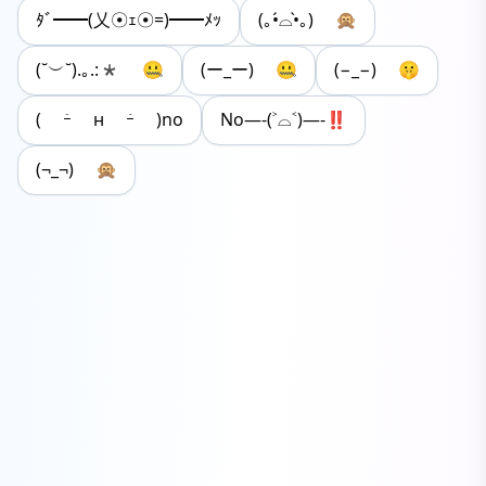
ﾀﾞ━━(乂☉ｪ☉=)━━ﾒｯ
(｡•́⌓•̀｡) 🙊
(˘︶˘).｡.:* 🤐
(ー_ー) 🤐
(−_−) 🤫
( ｰ̀ н ｰ́ )no
No—-(˃⌓˂)—-‼
(¬_¬) 🙊