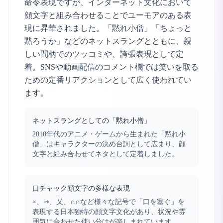
命令表現ですが、インターネット文化において
顔文字と組み合わせることでユーモアのある表
現に昇華されました。「黙れ小僧」「ちょっと
黙ろうか」などのネットスラングとともに、親
しい間柄でのツッコミや、誇張表現として定
着。SNSや動画配信のコメント欄では笑いを取る
ための定番リアクションとして広く使われてい
ます。
ネットスラングとしての「黙れ小僧」
2010年代のアニメ・ゲームから生まれた「黙れ小
僧」はキャラクターの決め台詞として広まり、顔
文字と組み合わせてネタとして定着しました。
口チャック顔文字の多様な表現
×、⇝、乂、∩∩など様々な記号で「口を塞ぐ」を
表現する日本独特の顔文字文化があり、状況や雰
囲気に合わせた使い分けが楽しまれています。