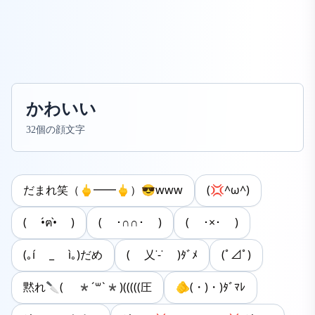
かわいい
32個の顔文字
だまれ笑（🖕━━🖕）😎www
(💢^ω^)
( •́ฅ•̀ )
( ･∩∩･ )
( ･×･ )
(｡í _ ì｡)だめ
( 乂˙-˙ )ﾀﾞﾒ
(ﾟ⊿ﾟ)
黙れ🔪( *´꒳`*)(((((圧
🫵(・)・)ﾀﾞﾏﾚ