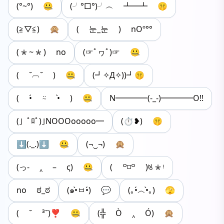
(°~°) 🤐
(╯°□°)╯︵ ┻━┻ 🤫
(≧▽≦) 🙊
( 눈_눈 ) nOº°°
(*~*) no
(☞ﾟヮﾟ)☞ 🤐
( ˘︹˘ ) 🤐
(┛✧Д✧))┛🤫
( •́ ⍨ •̀ ) 🤐
N━━━━(-_-)━━━━O!!
(」ﾟﾛﾟ)｣NOOOooooo━
(⏱❥) 🤫
⬇(._.)⬇ 🤐
(¬‿¬) 🙊
(っ- ‸ – ς) 🤐
( ꒪⌑꒪ )ꂚ*ᵎ
no ಠ_ಠ
(๑•̀ㅂ•́) 💬
(｡•́︿•̀｡) 🫣
( ˘ ³˘)❣ 🤐
(╬ Ò ‸ Ó) 🙊