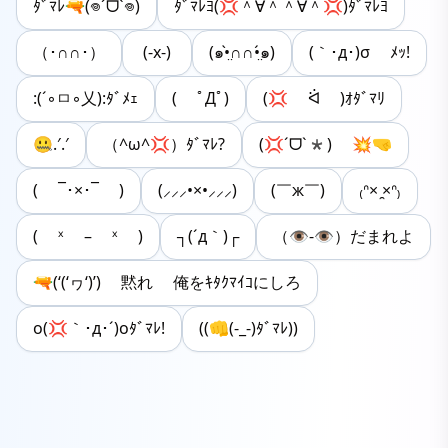
ﾀﾞﾏﾚ🔫(𖦹‎´ᗜ`𖦹‎‎)
ﾀﾞﾏﾚﾖ(‪💢‪＾︎∀＾＾‪∀＾💢‪)ﾀﾞﾏﾚﾖ
（･∩∩･）
(-x-)
(๑•̤̀∩∩•̤́๑)
(｀･д･)σ ﾒｯ!
:(´◦ㅁ◦乂):ﾀﾞﾒｪ
( ﾟДﾟ)
(💢 ᐛ )ｵﾀﾞﾏﾘ
🤐.′.′
（^ω^💢）ﾀﾞﾏﾚ?
(‪💢ˊᗜˋ*) ‪💥🤜
( ¯･×･¯ )
(⸝⸝⸝•×•⸝⸝⸝)
(￣ж￣)
₍ᐢ× ̯×ᐢ₎
( ˣ – ˣ )
┐(´д｀)┌
（👁-👁）だまれよ
🔫(‘(‘ヮ‘)’) 黙れ 俺をｷﾀｸﾏｲｺにしろ
o(💢｀･д･´)oﾀﾞﾏﾚ!
((👊(-_-)ﾀﾞﾏﾚ))