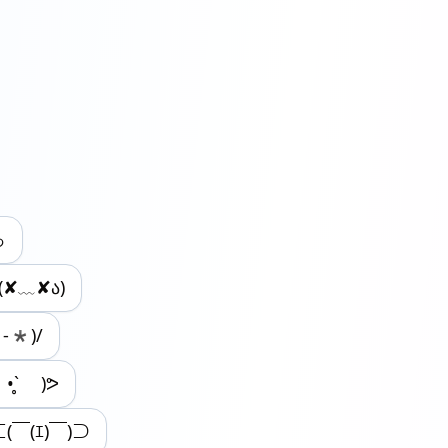
っ
(✘﹏✘ა)
*-*)/
 •̥` )ᕗ
⊂(￣(ｴ)￣)⊃