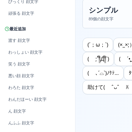
びっくり
顔文字
シンプル
頑張る
顔文字
89個の顔文字
最近追加
渡す
顔文字
(´；ω；`)
(×_×;
わっしょい
顔文字
( ;´༎ຶД༎ຶ`)
‪( ´•
笑う
顔文字
( ､´⌓`)ﾉｹﾃ…
悪い顔
顔文字
助けて( ˆᴗˆ ꐦ
わろた
顔文字
わんだほーい
顔文字
ん
顔文字
んふふ
顔文字