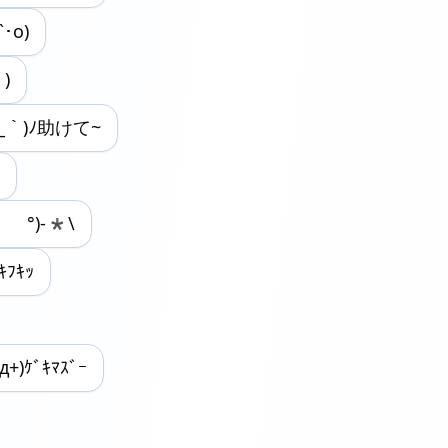
`･o)
｀)
´_｀)ﾉ助けて~
0 °)-*\
ｷﾌｷｯ
+д+)ｹﾞｷﾏｽﾞｰ