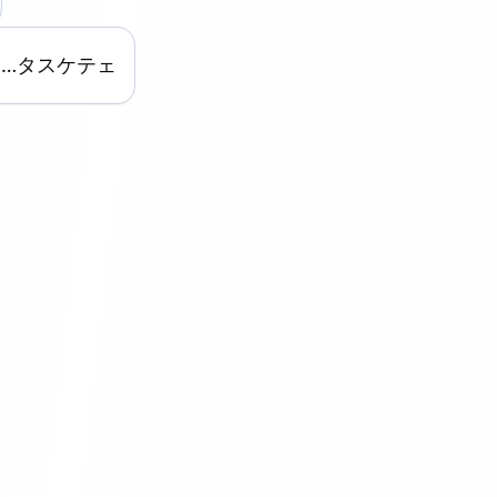
/タ…タスケテェ