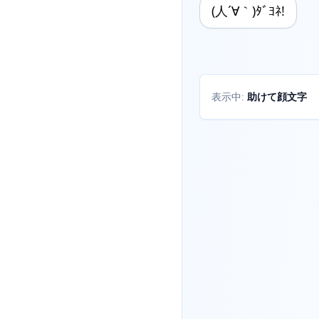
(人´∀｀)ﾀﾞﾖﾈ!
助けて顔文字
表示中: