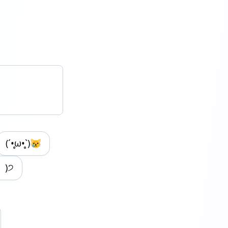
(´•̥ω•̥`)😿
 )੭