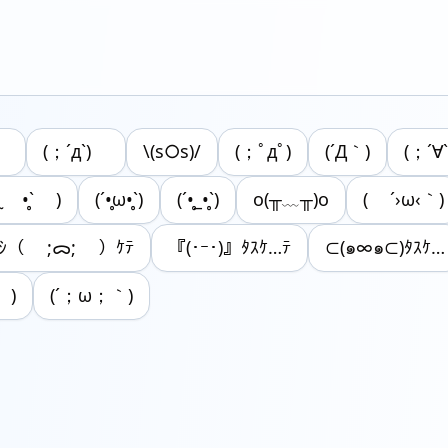
）
(；´д`)ゞ
\(s○s)/
(；ﾟдﾟ)
(´Д｀)
(；´∀`
̥ ̫ •̥` )
(´•̥ω•̥`)
(´•̥_•̥`)
o(╥﹏╥)o
( ´›ω‹｀)
ﾀｼ（ ;ᯅ; ）ｹﾃ
『(･ｰ･)』ﾀｽｹ…ﾃ
⊂(๑∞๑⊂)ﾀｽｹ…
 )
(´；ω；｀)