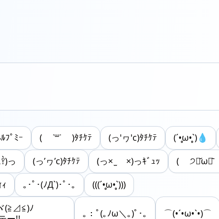
ﾙﾌﾟﾐｰ
( ˙꒳​˙ )ﾀﾁｹﾃ
(っ'ヮ'c)ﾀﾁｹﾃ
(´•̥ω•̥`)💧
º̩̩̀)っ
(っ’ヮ’c)ﾀﾁｹﾃ
(っ× ̫ ×)っｷﾞｭｯ
( ੭⌯᷄ω⌯᷅
ｨｨ
｡･ﾟ･(ﾉД`)･ﾟ･｡
(((´•̥ω•̥`)))
=ヾ(≧⊿≦)ﾉ
｡：ﾟ(｡ﾉω＼｡)ﾟ･｡
⌒(•´•ω•`•)⌒
ー!!