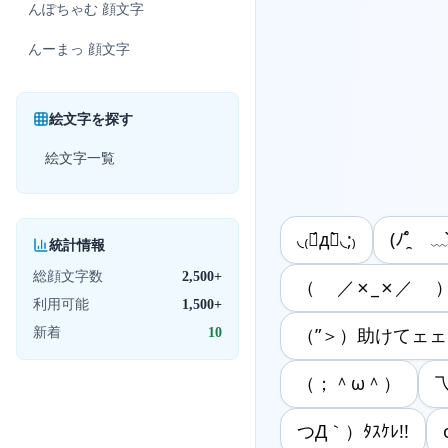
んぽちゃむ
顔文字
んーまっ
顔文字
絵文字を探す
絵文字一覧
◟₍⌯́д⌯̀◟;₎
(ﾉ˚̯́ ﹏˚
統計情報
総顔文字数
2,500+
（ ／✗_✗／ 
利用可能
1,500+
新着
10
（”＞）助けてェェ!
（；＾ω＾）
乁
つД｀）ﾀｽｹﾚ!!