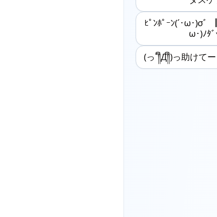
ﾋﾟﾝﾎﾟｰﾝ(´･ω･)σ
ω･)ﾉﾀ
(っ´༎ຶД༎ຶ)っ助けてー