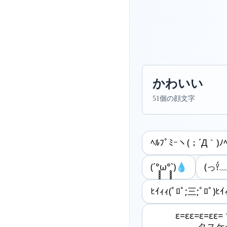
かわいい
51個の顔文字
ﾍﾙﾌﾟﾐｰヽ(；´Д｀)ﾉﾍ
(´°̥̥̥̥̥̥̥̥ω°̥̥̥̥̥̥̥̥`)💧
(っº̩̩́﹏
ﾋｲｨｨ(ﾟﾛﾟ;三;ﾟﾛﾟ)ﾋｲ
ε=εε=ε=εε
タスケテ