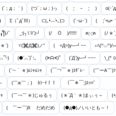
(´；д；｀)
(つ´；ω；)っ
( ; – ; )
o(･´д
)
Σ（ﾟдﾟlll）
⊂(｡•́︿•̀｡)⊃
(´･ω･`)
( ;´•ω•
╻༎ຶ)ﾉﾞ
_:(┐\´ﾛ`):┘
(/ Ӧ )/!!!!!
ฅ;-;ฅ
(ﾉ*
*`)
ヾ(✖Д✖)ノ”
( =Д=)y―┛~~
‹‹\(꒪⌓꒪)/››
͒⌓¯͒˵)
(●´⌓`)ﾟ:｡
(ᗒᗣᗕ)՞
(´Д`)y─┛~~~
\_(°
腹
(´～｀*)ﾑｼｬﾑｼｬ
(￣￢￣*)ﾖﾀﾞﾚｰ
(￣ーΑ￣)ﾌ
～
(￣ж￣；) ｶﾗｰｲ！！
（￣＊￣;)ｽｯﾊﾟ
ｬ
(￣￢￣*)じゅるぅ
(*´Д｀*)まぃぅ～
(
( ￣ー￣)X だめだめ
(●д●)ノいいとも～！