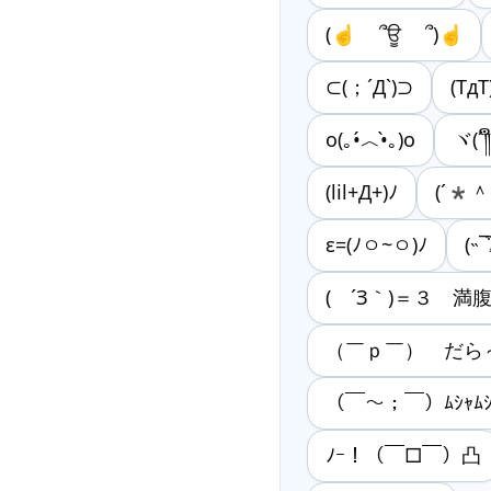
(☝︎ ՞ਊ ՞)☝︎
⊂(；´Д`)⊃
(TдT
o(｡•́︿•̀｡)o
ヾ(´༎ຶ
(lil+Д+)ﾉ
(´*＾
ε=(ﾉㅇ~ㅇ)ﾉ
(˵¯
( ´З｀)＝３ 満
（￣ｐ￣） だら
（￣～；￣）ﾑｼｬﾑｼ
ﾉｰ！（￣□￣）凸