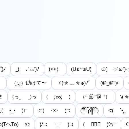
̯̀)ﾉ
_( ､´⌓`)ﾉ
(><）
(U≥~≤U)
⊂( っ´ω`)
）
（;.;）助けて〜
ヾ(*﹏*๑)ﾉﾞ
(@_@”)/
!
(っ_ _)っ
( ;ᯅ; )
（◜இ‪꒳இ◝）
\(
( •_• )ㄏ
⊂( ･×･ )⊃
(´༎ຶོρ༎ຶོ`)
ᕙ( ´•̥ ̫
o(TヘTo) ｸｩ
(/⊃ ･_･ )⊃
( ･᷄⍛･᷅ )ｳﾜｰ