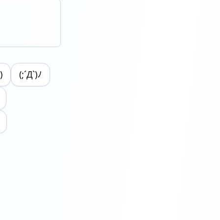
)
(;´Д`)ﾉ