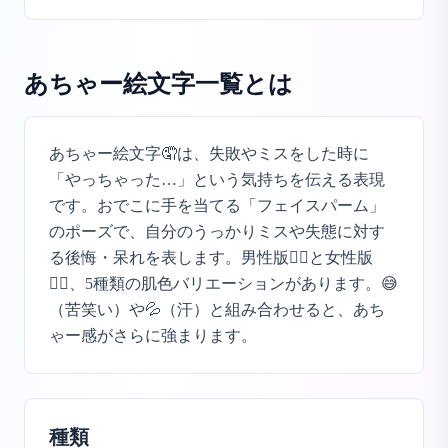
あちゃー絵文字一覧
とは
あちゃー絵文字🤦は、失敗やミスをした時に
「やっちゃった…」という気持ちを伝える表現
です。おでこに手を当てる「フェイスパーム」
のポーズで、自分のうっかりミスや失態に対す
る後悔・呆れを表します。男性版🤦‍♂️と女性版
🤦‍♀️、5種類の肌色バリエーションがあります。😅
（苦笑い）や💦（汗）と組み合わせると、あち
ゃー感がさらに強まります。
種類