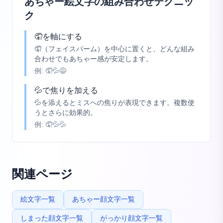
あちゃー絵文字の組み合わせテクニッ
ク
🤦を軸にする
🤦（フェイスパーム）を中心に置くと、どんな組み
合わせでもあちゃー感が安定します。
例:
🤦💦😅
💦で焦りを加える
💦を添えるとミスへの焦りが表現できます。複数使
うとさらに効果的。
例:
🤦💦💦
関連ページ
絵文字一覧
あちゃー顔文字一覧
しまった顔文字一覧
がっかり顔文字一覧