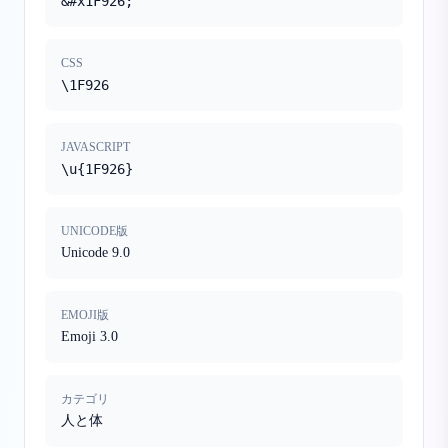
&#x1F926;
CSS
\1F926
JAVASCRIPT
\u{1F926}
UNICODE版
Unicode 9.0
EMOJI版
Emoji 3.0
カテゴリ
人と体