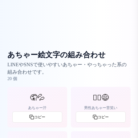
あちゃー絵文字の組み合わせ
LINEやSNSで使いやすいあちゃー・やっちゃった系の
組み合わせです。
20
個
🤦💦
🤦‍♂️😅
あちゃー汗
男性あちゃー苦笑い
コピー
コピー