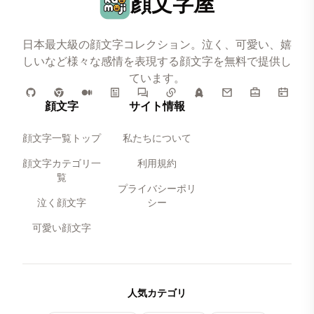
顔文字屋
日本最大級の顔文字コレクション。泣く、可愛い、嬉
しいなど様々な感情を表現する顔文字を無料で提供し
ています。
顔文字
サイト情報
顔文字一覧トップ
私たちについて
顔文字カテゴリ一
利用規約
覧
プライバシーポリ
泣く顔文字
シー
可愛い顔文字
人気カテゴリ