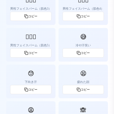
🤦🏽‍♂️
🤦🏾‍♂️
男性フェイスパーム（肌色3）
男性フェイスパーム（肌色4）
コピー
コピー
🤦🏿‍♂️
😅
男性フェイスパーム（肌色5）
冷や汗笑い
コピー
コピー
😓
😫
下向き汗
疲れた顔
コピー
コピー
😩
🙈