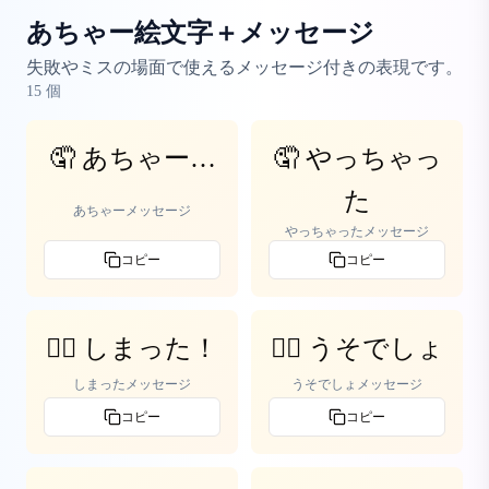
あちゃー絵文字＋メッセージ
失敗やミスの場面で使えるメッセージ付きの表現です。
15
個
🤦 あちゃー…
🤦 やっちゃっ
た
あちゃーメッセージ
やっちゃったメッセージ
コピー
コピー
🤦‍♂️ しまった！
🤦‍♀️ うそでしょ
しまったメッセージ
うそでしょメッセージ
コピー
コピー