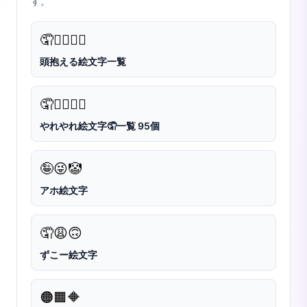
す。
🤦
🤦‍♂️
🤦‍♀️
頭抱える絵文字一覧
🤦
🤦‍♂️
🤦‍♀️
やれやれ絵文字🤦一覧 95個
🤪
😜
🤡
アホ絵文字
🤦
😩
🙃
ずこー絵文字
🟠
🟧
🔶