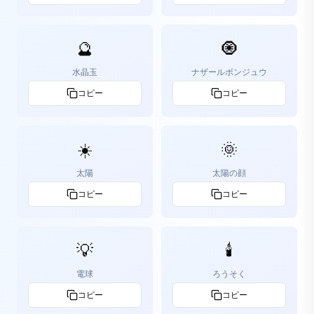
🔮
🧿
水晶玉
ナザールボンジュウ
コピー
コピー
☀️
🌞
太陽
太陽の顔
コピー
コピー
💡
🕯️
電球
ろうそく
コピー
コピー