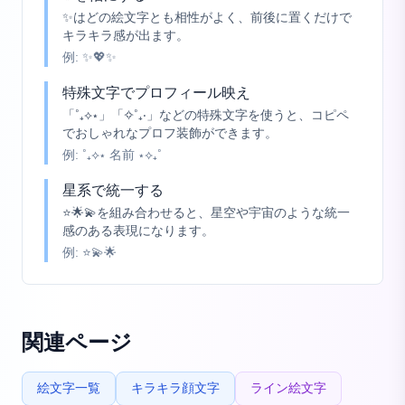
✨はどの絵文字とも相性がよく、前後に置くだけで
キラキラ感が出ます。
例:
✨💖✨
特殊文字でプロフィール映え
「˚₊⟡⋆」「✧˚₊‧」などの特殊文字を使うと、コピペ
でおしゃれなプロフ装飾ができます。
例:
˚₊⟡⋆ 名前 ⋆⟡₊˚
星系で統一する
⭐🌟💫を組み合わせると、星空や宇宙のような統一
感のある表現になります。
例:
⭐💫🌟
関連ページ
絵文字一覧
キラキラ顔文字
ライン絵文字