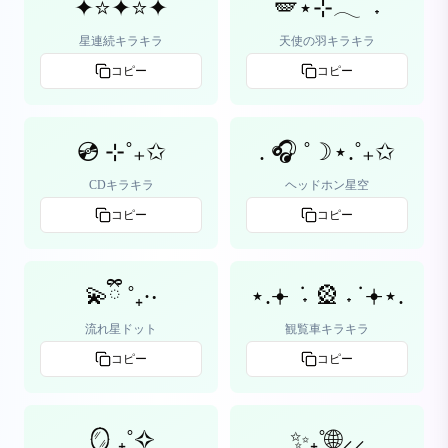
✦⭐✦⭐✦
🪽⋆⊹𓂃 ࣪ ˖
星連続キラキラ
天使の羽キラキラ
コピー
コピー
💿 ⊹˚₊✩
. 🎧 ˚☽⋆.˚₊✩
CDキラキラ
ヘッドホン星空
コピー
コピー
💫ྀི ˚₊·‧
⋆.𖥔 ݁ ˖ 🎡 ˖ ݁ 𖥔⋆.
流れ星ドット
観覧車キラキラ
コピー
コピー
🪞 ₊˚✧
✨₊˚🌐⸝⸝