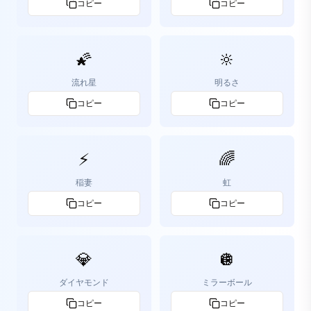
コピー
コピー
🌠
🔆
流れ星
明るさ
コピー
コピー
⚡
🌈
稲妻
虹
コピー
コピー
💎
🪩
ダイヤモンド
ミラーボール
コピー
コピー