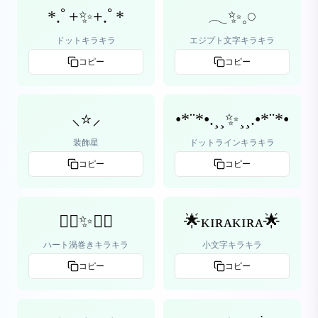
*.ﾟ+✨+.ﾟ*
𓂃✨𓈒𓏸
ドットキラキラ
エジプト文字キラキラ
コピー
コピー
⸜⭐⸝‍
•*¨*•.¸¸✨¸¸.•*¨*•
装飾星
ドットラインキラキラ
コピー
コピー
♡⃛✨♡⃛
🌟ᴋɪʀᴀᴋɪʀᴀ🌟
ハート渦巻きキラキラ
小文字キラキラ
コピー
コピー