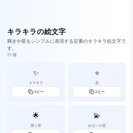
キラキラの絵文字
輝きや星をシンプルに表現する定番のキラキラ絵文字で
す。
25
個
✨
⭐
キラキラ
星
コピー
コピー
🌟
💫
輝く星
めまいの星