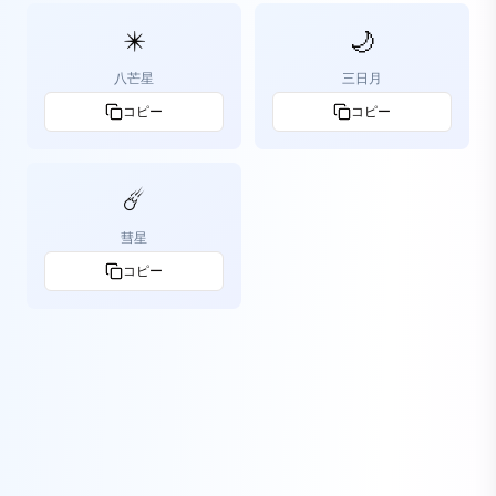
✴️
🌙
八芒星
三日月
コピー
コピー
☄️
彗星
コピー