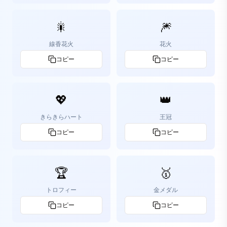
🎇
🎆
線香花火
花火
コピー
コピー
💖
👑
きらきらハート
王冠
コピー
コピー
🏆
🥇
トロフィー
金メダル
コピー
コピー