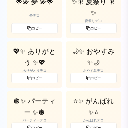
🌟💫 夢 💫🌟
✨🎇 夏祭り 🎇
✨
夢デコ
夏祭りデコ
コピー
コピー
💖✨ ありがと
🌙✨ おやすみ
う ✨💖
✨🌙
ありがとうデコ
おやすみデコ
コピー
コピー
🪩✨ パーティ
⭐✨ がんばれ
ー ✨🪩
✨⭐
パーティーデコ
がんばれデコ
コピー
コピー