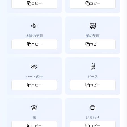
コピー
コピー
🌞
😸
太陽の笑顔
猫の笑顔
コピー
コピー
🫶
✌️
ハートの手
ピース
コピー
コピー
🌸
🌻
桜
ひまわり
コピー
コピー