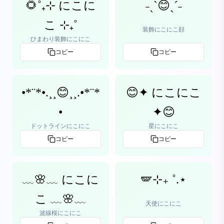
🌻˚₊⊹ にこに
˗ˏˋ😊ˎˊ˗
こ ⊹₊˚
装飾にこにこ顔
ひまわり装飾にこにこ
コピー
コピー
•*¨*•.¸¸😊¸¸.•*¨*
😊✦ にこにこ
•
✦😊
ドットラインにこにこ
星にこにこ
コピー
コピー
﹏🌸﹏ にこに
🪽⊹₊ ˚.⋆
こ ﹏🌸﹏
天使にこにこ
波線桜にこにこ