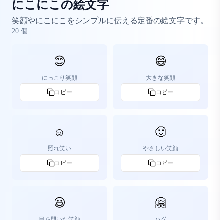
にこにこの絵文字
笑顔やにこにこをシンプルに伝える定番の絵文字です。
20
個
😊
😄
にっこり笑顔
大きな笑顔
コピー
コピー
☺️
🙂
照れ笑い
やさしい笑顔
コピー
コピー
😃
🤗
目を開いた笑顔
ハグ