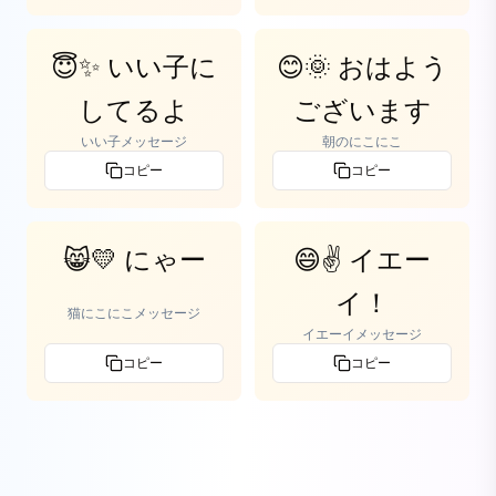
😇✨ いい子に
😊🌞 おはよう
してるよ
ございます
いい子メッセージ
朝のにこにこ
コピー
コピー
😸💛 にゃー
😄✌️ イエー
イ！
猫にこにこメッセージ
イエーイメッセージ
コピー
コピー