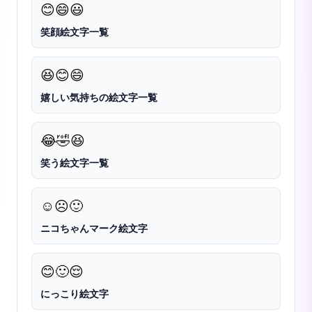
😊
😄
😃
笑顔絵文字一覧
😆
😊
😄
嬉しい気持ちの絵文字一覧
😂
🤣
😆
笑う絵文字一覧
☺️
☹️
🙂
ニコちゃんマーク絵文字
😊
🙂
😌
にっこり絵文字