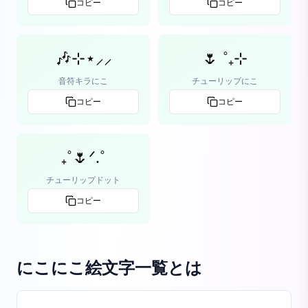
コピー
コピー
🎶⊹⋆⸝⸝
🌷 ˚₊⊹
音符キラにこ
チューリップにこ
コピー
コピー
₊˚🌷ᐟ.˚
チューリップドット
コピー
にこにこ絵文字一覧
とは