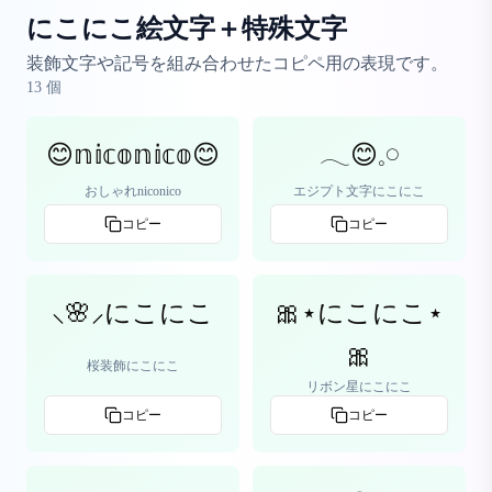
にこにこ絵文字＋特殊文字
装飾文字や記号を組み合わせたコピペ用の表現です。
13
個
😊𝕟𝕚𝕔𝕠𝕟𝕚𝕔𝕠😊
𓂃😊𓈒𓏸
おしゃれniconico
エジプト文字にこにこ
コピー
コピー
⸜🌸⸝‍にこにこ
🎀⋆にこにこ⋆
🎀
桜装飾にこにこ
リボン星にこにこ
コピー
コピー