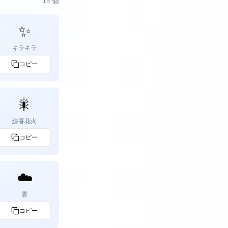
15
個
✨
キラキラ
コピー
🎇
線香花火
コピー
☁️
雲
コピー