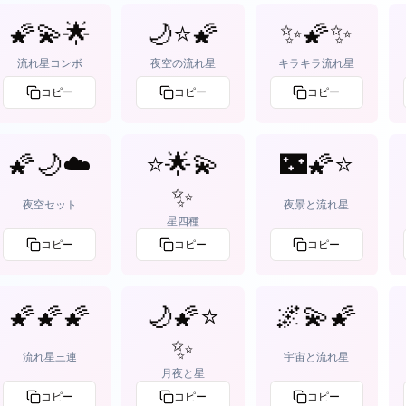
🌠💫🌟
🌙⭐🌠
✨🌠✨
流れ星コンボ
夜空の流れ星
キラキラ流れ星
コピー
コピー
コピー
🌠🌙☁️
⭐🌟💫
🌃🌠⭐
✨
夜空セット
夜景と流れ星
星四種
コピー
コピー
コピー
🌠🌠🌠
🌙🌠⭐
🌌💫🌠
✨
流れ星三連
宇宙と流れ星
月夜と星
コピー
コピー
コピー