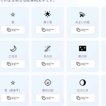
⭐
🌟
💫
星
輝く星
めまいの星
コピー
コピー
コピー
🌙
🌌
🌃
三日月
天の川
夜の街
コピー
コピー
コピー
⭐️
🌝
🌖
星（異体字）
満月の顔
欠けた月
コピー
コピー
コピー