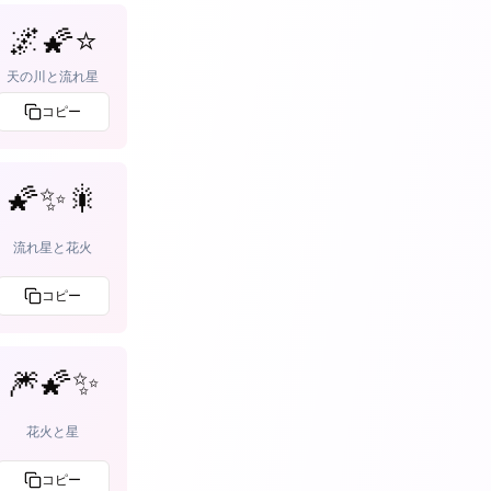
🌌🌠⭐
天の川と流れ星
コピー
🌠✨🎇
流れ星と花火
コピー
🎆🌠✨
花火と星
コピー