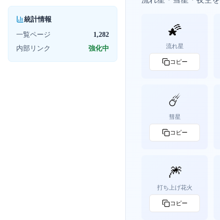
統計情報
🌠
一覧ページ
1,282
流れ星
内部リンク
強化中
コピー
☄️
彗星
コピー
🎆
打ち上げ花火
コピー