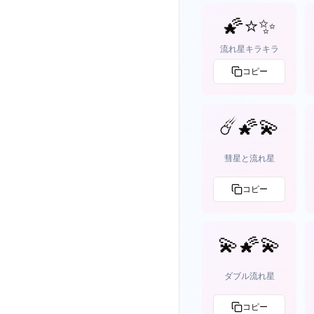
🌠⭐✨
流れ星キラキラ
コピー
☄️🌠💫
彗星と流れ星
コピー
💫🌠💫
ダブル流れ星
コピー