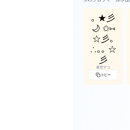
｡ ★彡
🌙 ✩⑅
☆彡｡
∴｡｡ ☆
彡
夜空デコ
コピー