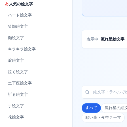
人気の絵文字
ハート
絵文字
笑顔
絵文字
顔
絵文字
流れ星絵文字
表示中:
キラキラ
絵文字
涙
絵文字
泣く
絵文字
土下座
絵文字
祈る
絵文字
手
絵文字
すべて
流れ星の絵
花
絵文字
願い事・夜空テーマ