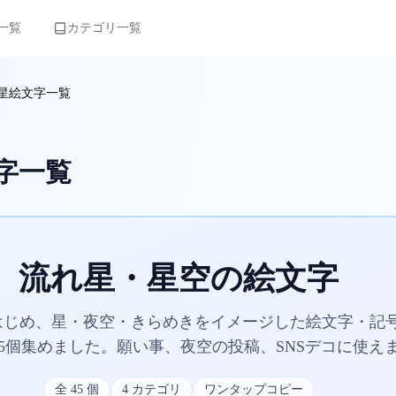
一覧
カテゴリ一覧
星絵文字一覧
字一覧
流れ星・星空の絵文字
をはじめ、星・夜空・きらめきをイメージした絵文字・記
5個集めました。願い事、夜空の投稿、SNSデコに使え
全
45
個
4
カテゴリ
ワンタップコピー