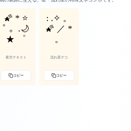
🌠 * ⭐
: .✧ 。
ﾟ 。.🌙
🌠 ／ *
★ ゜
。
夜空テキスト
流れ星デコ
コピー
コピー