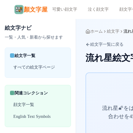
顏文字屋
可愛い顔文字
泣く顔文字
顔文字
絵文字ナビ
ホーム
絵文字
流れ
一覧・人気・新着から探せます
絵文字一覧に戻る
流れ星絵文
絵文字一覧
すべての絵文字ページ
関連コレクション
顔文字一覧
流れ星🌠
合わせを4
English Text Symbols