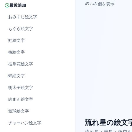
45
/
45
個を表示
最近追加
おみくじ
絵文字
もぐら
絵文字
鮭
絵文字
椿
絵文字
彼岸花
絵文字
蝉
絵文字
明太子
絵文字
肉まん
絵文字
気球
絵文字
流れ星の絵文
チャーハン
絵文字
流れ星・彗星・夜空を