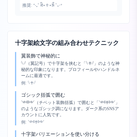
推奨:
⁺‧₊˚ ཐི⋆♱⋆ཋྀ ˚₊‧⁺
十字架絵文字の組み合わせテクニック
翼装飾で神秘的に
𓆩𓆪（翼記号）で十字架を挟むと「𓆩♰𓆪」のような神
秘的な印象になります。プロフィールやハンドルネ
ームに最適です。
例:
𓆩♰𓆪
ゴシック括弧で囲む
༺༻（チベット装飾括弧）で囲むと「༺♰༻」
のようなゴシック調になります。ダーク系のSNSア
カウントに人気です。
例:
༺♰༻
十字架バリエーションを使い分ける