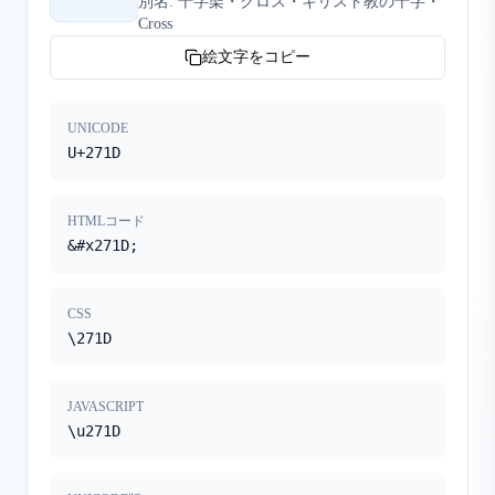
別名:
十字架・クロス・キリスト教の十字・
Cross
絵文字をコピー
UNICODE
U+271D
HTMLコード
&#x271D;
CSS
\271D
JAVASCRIPT
\u271D