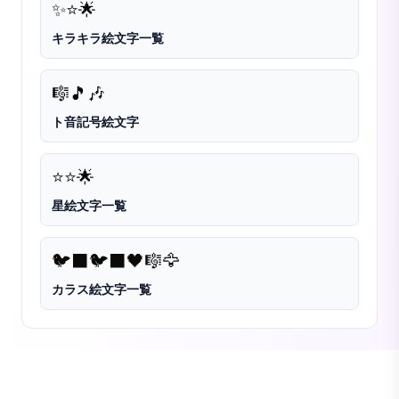
✨
⭐
🌟
キラキラ絵文字一覧
🎼
🎵
🎶
ト音記号絵文字
⭐
⭐️
🌟
星絵文字一覧
🐦‍⬛
🐦‍⬛🖤🎼
🦅
カラス絵文字一覧