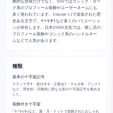
教的な意味だけでなく、SNSではゴシック・ダー
ク系のプロフィール装飾やユーザーネームにも
多く使われています。Unicode 1.1で追加された歴
史ある文字で、♰♱✞✟☦など多くのバリエーショ
ンが存在します。日本のSNS文化では、推し活の
プロフィール装飾やゴシック系のハンドルネー
ムなどで人気があります。
種類
基本の十字架記号
ラテン十字✝・影付き✞・正教会☦・マルタ✠・アンク☥
など、歴史的・宗教的に異なる形の十字架記号を集めま
した。
装飾付き十字架
𓆩♰𓆪やʚ✞ɞなど、翼・月・ドットで装飾されたおしゃれ