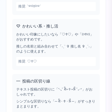
推奨:
༺♰༻
♡
かわいい系・推し活
かわいい印象にしたいなら「♡♰♡」や「꒰୨♰୧꒱」
がおすすめです。
推しの名前と組み合わせて「˗ˏˋ ✞ 推し名 ✞ ˎˊ˗」
のように使えます。
推奨:
♡♰♡
━
投稿の区切り線
テキスト投稿の区切りに「⁺‧₊˚ ཐི⋆♱⋆ཋྀ ˚₊‧⁺」がお
しゃれです。
シンプルな区切りなら「─ ཐི ⋅ ♰ ⋅ ཋྀ ─」がすっきり
まとまります。