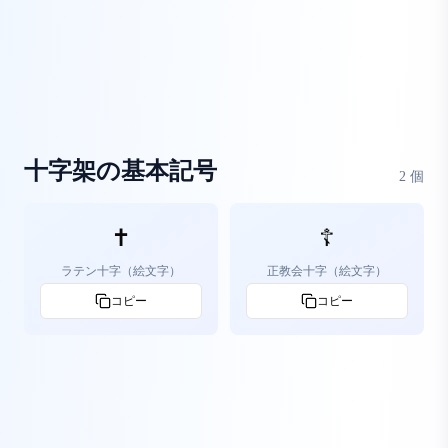
十字架の基本記号
2
個
✝️
☦️
ラテン十字（絵文字）
正教会十字（絵文字）
コピー
コピー