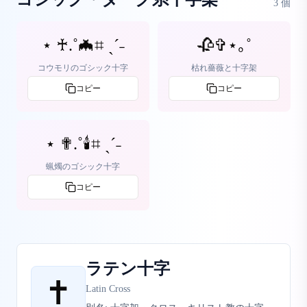
3
個
⋆ ♰.˚🦇⌗ ˎˊ˗
🥀✞⋆｡˚
コウモリのゴシック十字
枯れ薔薇と十字架
コピー
コピー
⋆ ✟.˚🕯️⌗ ˎˊ˗
蝋燭のゴシック十字
コピー
ラテン十字
✝️
Latin Cross