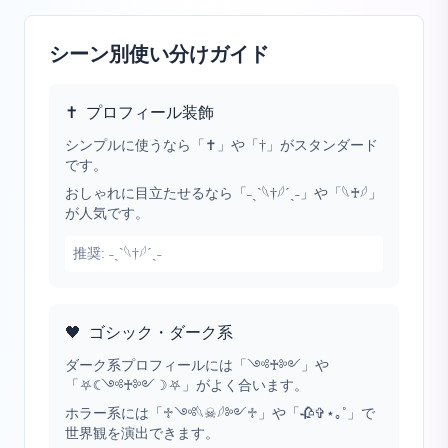
シーン別使い分けガイド
✝️
プロフィール装飾
シンプルに使うなら「✝️」や「†」がスタンダード
です。
おしゃれに目立たせるなら「˗ˏˋ𓆩†𓆪ˊˎ˗」や「𓆩♰𓆪」
が人気です。
推奨:
˗ˏˋ𓆩†𓆪ˊˎ˗
🖤
ゴシック・ダーク系
ダーク系プロフィールには「༺♰༻」や
「⛧☾༺♰༻☽⛧」がよく合います。
ホラー系には「♱༺𓆩☠︎︎𓆪༻♱」や「🥀✞⋆｡˚」で
世界観を演出できます。