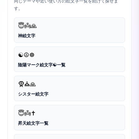
同じテーマや近い使い方の絵文字一覧を続けて探せま
す。
😇
👼
🙏
神絵文字
☯️
☮️
☸️
陰陽マーク絵文字☯️一覧
🧕
⛪
🙏
シスター絵文字
😇
👼
✝️
昇天絵文字一覧