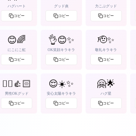
ハグハート
グッド炎
力こぶグッド
コピー
コピー
コピー
😊🌈
👌😊✨
🫡✨
にこにこ虹
OK笑顔キラキラ
敬礼キラキラ
コピー
コピー
コピー
🙆‍♂️👍🏻
😌☀️✨
🤗🌟
男性OKグッド
安心太陽キラキラ
ハグ星
コピー
コピー
コピー