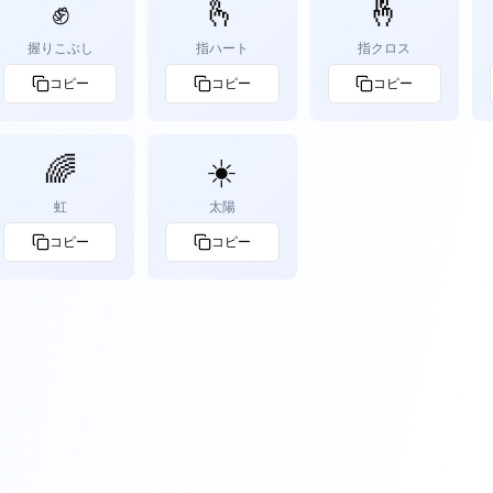
✊
🫰
🤞
握りこぶし
指ハート
指クロス
コピー
コピー
コピー
🌈
☀️
虹
太陽
コピー
コピー