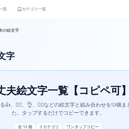
一覧
カテゴリ一覧
夫の絵文字
文字
丈夫絵文字一覧【コピペ可
👍、👍🏻、👌、👌🏻などの絵文字と組み合わせを53個
た。タップするだけでコピーできます。
全
53
個
3
カテゴリ
ワンタップコピー