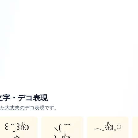
文字・デコ表現
た大丈夫のデコ表現です。
꒰ ¨̮ ꒱👍
⸜( ˆˆ
𓂃👍𓈒𓏸
✧
)⸝👍