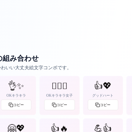
の組み合わせ
るかわいい大丈夫絵文字コンボです。
👌✨
🙆‍♀️✨
👍💖
OKキラキラ
OKキラキラ女子
グッドハート
コピー
コピー
コピー
🤗💖
👍🔥
💪👍