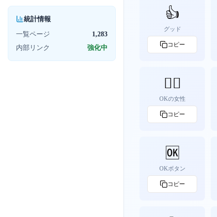
👍
統計情報
グッド
一覧ページ
1,283
コピー
内部リンク
強化中
🙆‍♀️
OKの女性
コピー
🆗
OKボタン
コピー