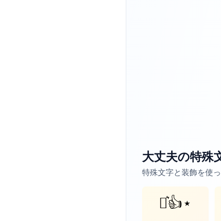
大丈夫の特殊
特殊文字と装飾を使っ
⋆͛👍⋆