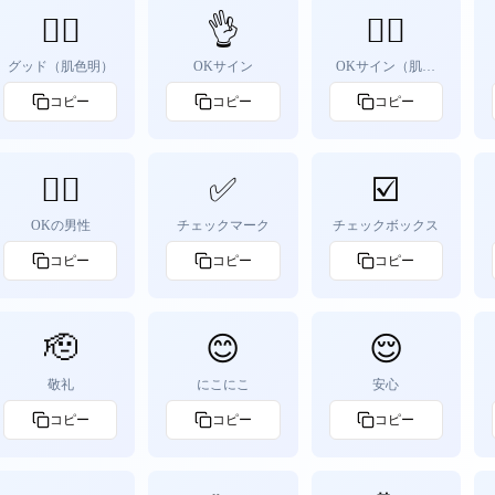
👍🏻
👌
👌🏻
グッド（肌色明）
OKサイン
OKサイン（肌色
明）
コピー
コピー
コピー
🙆‍♂️
✅
☑️
OKの男性
チェックマーク
チェックボックス
コピー
コピー
コピー
🫡
😊
😌
敬礼
にこにこ
安心
コピー
コピー
コピー