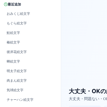
最近追加
おみくじ
絵文字
もぐら
絵文字
鮭
絵文字
椿
絵文字
彼岸花
絵文字
蝉
絵文字
明太子
絵文字
肉まん
絵文字
大丈夫・OK
気球
絵文字
大丈夫・問題ない・O
チャーハン
絵文字