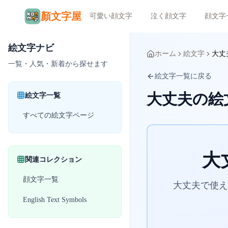
顏文字屋
可愛い顔文字
泣く顔文字
顔文字
絵文字ナビ
ホーム
絵文字
大丈
一覧・人気・新着から探せます
絵文字一覧に戻る
大丈夫の絵
絵文字一覧
すべての絵文字ページ
大
関連コレクション
顔文字一覧
大丈夫で使える
English Text Symbols