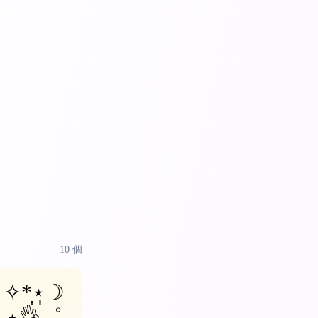
10
個
✧*̣̩⋆̩☽
⋆👌゜