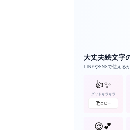
大丈夫絵文字
LINEやSNSで使え
👍✨
グッドキラキラ
コピー
😌💕