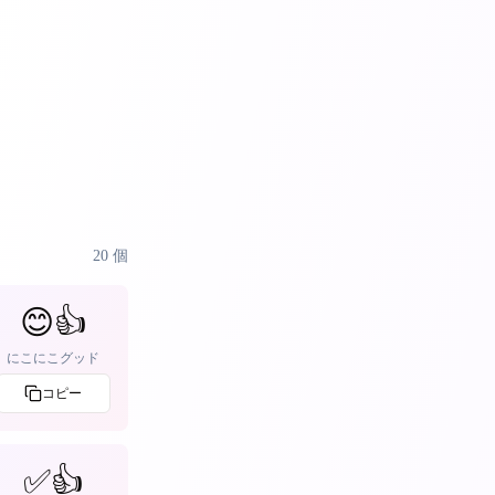
20
個
😊👍
にこにこグッド
コピー
✅👍