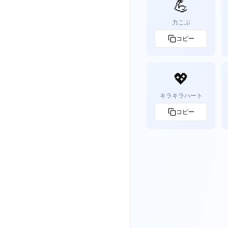
💪
力こぶ
コピー
💖
キラキラハート
コピー