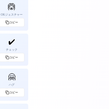
🙆
OKジェスチャー
コピー
✔️
チェック
コピー
🤗
ハグ
コピー