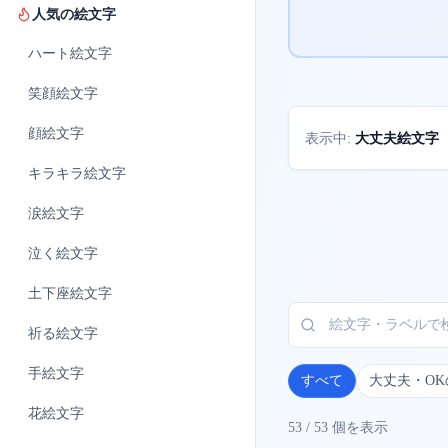
人気の絵文字
ハート
絵文字
笑顔
絵文字
顔
絵文字
大丈夫絵文字
表示中:
キラキラ
絵文字
涙
絵文字
泣く
絵文字
土下座
絵文字
祈る
絵文字
手
絵文字
すべて
大丈夫・O
花
絵文字
53
/
53
個を表示