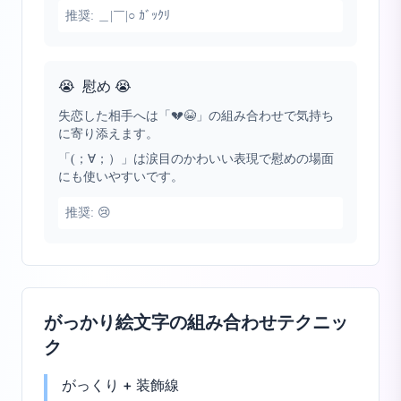
推奨:
＿|￣|○ ｶﾞｯｸﾘ
😭
慰め 😭
失恋した相手へは「💔😭」の組み合わせで気持ち
に寄り添えます。
「(；∀；）」は涙目のかわいい表現で慰めの場面
にも使いやすいです。
推奨:
😢
がっかり絵文字の組み合わせテクニッ
ク
がっくり + 装飾線