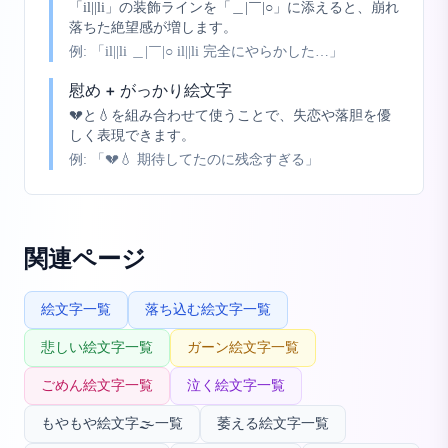
「il||li」の装飾ラインを「＿|￣|○」に添えると、崩れ
落ちた絶望感が増します。
例:
「il||li ＿|￣|○ il||li 完全にやらかした…」
慰め + がっかり絵文字
💔と💧を組み合わせて使うことで、失恋や落胆を優
しく表現できます。
例:
「💔💧 期待してたのに残念すぎる」
関連ページ
絵文字一覧
落ち込む絵文字一覧
悲しい絵文字一覧
ガーン絵文字一覧
ごめん絵文字一覧
泣く絵文字一覧
もやもや絵文字🌫️一覧
萎える絵文字一覧