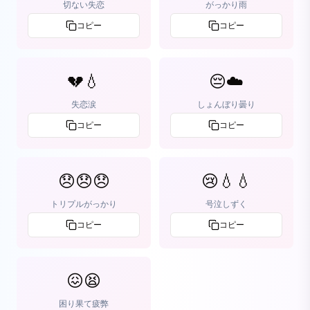
切ない失恋
がっかり雨
コピー
コピー
💔💧
😔☁️
失恋涙
しょんぼり曇り
コピー
コピー
😞😞😞
😢💧💧
トリプルがっかり
号泣しずく
コピー
コピー
😖😫
困り果て疲弊