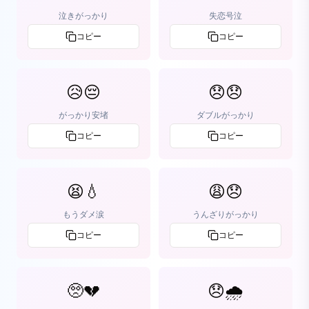
泣きがっかり
失恋号泣
コピー
コピー
😥😔
😞😞
がっかり安堵
ダブルがっかり
コピー
コピー
😫💧
😩😞
もうダメ涙
うんざりがっかり
コピー
コピー
🥺💔
😞🌧️