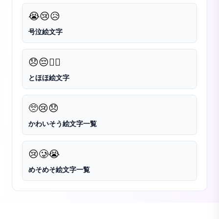
😭
😢
😥
号泣絵文字
😞
😔
😮‍💨
とほほ絵文字
🥺
😢
😞
かわいそう絵文字一覧
😢
🥲
😭
めそめそ絵文字一覧