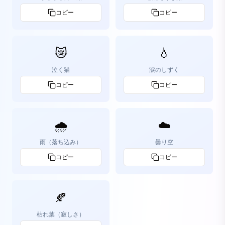
コピー
コピー
😿
💧
泣く猫
涙のしずく
コピー
コピー
🌧️
☁️
雨（落ち込み）
曇り空
コピー
コピー
🍂
枯れ葉（寂しさ）