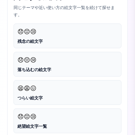
同じテーマや近い使い方の絵文字一覧を続けて探せま
す。
😞
😔
😢
残念の絵文字
😞
😔
😢
落ち込むの絵文字
😫
😩
😖
つらい絵文字
😞
😔
😢
絶望絵文字一覧