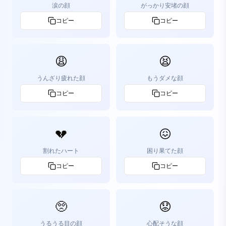
涙の顔
がっかり安堵の顔
コピー
コピー
😩
😫
うんざり疲れた顔
もうダメな顔
コピー
コピー
💔
😖
割れたハート
困り果てた顔
コピー
コピー
🥺
😟
うるうる目の顔
心配そうな顔