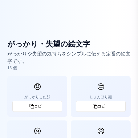
がっかり・失望の絵文字
がっかりや失望の気持ちをシンプルに伝える定番の絵文
字です。
15
個
😞
😔
がっかりした顔
しょんぼり顔
コピー
コピー
😢
😥