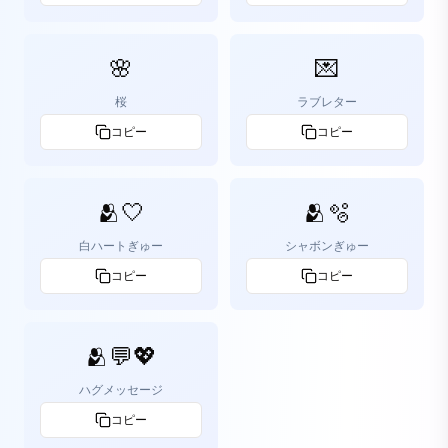
🌸
💌
桜
ラブレター
コピー
コピー
🫂🤍
🫂🫧
白ハートぎゅー
シャボンぎゅー
コピー
コピー
🫂💬💖
ハグメッセージ
コピー