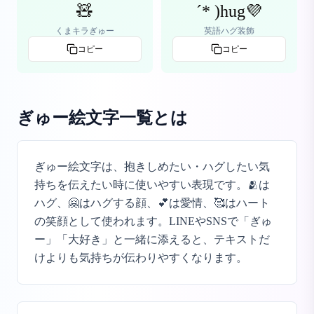
🧸
´* )hug💜
くまキラぎゅー
英語ハグ装飾
コピー
コピー
ぎゅー絵文字一覧
とは
ぎゅー絵文字は、抱きしめたい・ハグしたい気
持ちを伝えたい時に使いやすい表現です。🫂は
ハグ、🤗はハグする顔、💕は愛情、🥰はハート
の笑顔として使われます。LINEやSNSで「ぎゅ
ー」「大好き」と一緒に添えると、テキストだ
けよりも気持ちが伝わりやすくなります。