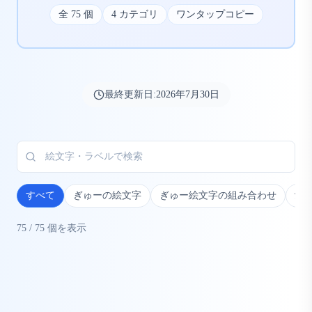
全
75
個
4
カテゴリ
ワンタップコピー
最終更新日:
2026年7月30日
すべて
ぎゅーの絵文字
ぎゅー絵文字の組み合わせ
愛
75
/
75
個を表示