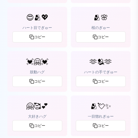
😍🫂💖
🫂🌸
ハート目でぎゅー
桜のぎゅー
コピー
コピー
💓🤗💓
🫶🫂🫶
鼓動ハグ
ハートの手でぎゅー
コピー
コピー
🤗🥰💕
🫂💘✨
大好きハグ
一目惚れぎゅー
コピー
コピー