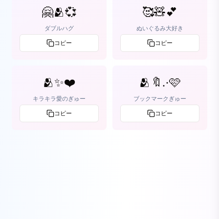
🤗🫂💞
🥰🧸💕
ダブルハグ
ぬいぐるみ大好き
コピー
コピー
🫂✨❤️
🫂🔖.·🩷
キラキラ愛のぎゅー
ブックマークぎゅー
コピー
コピー