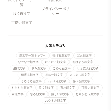
覧
プライバシーポリ
泣く顔文字
シー
可愛い顔文字
人気カテゴリ
顔文字一覧トップへ
投げる顔文字
ぱぁ顔文字
なでなで顔文字
にこにこ顔文字
おはよう顔文字
星顔文字
ドヤ顔文字
ごめん顔文字
しょぼん顔文字
頑張る顔文字
ぎゅー顔文字
よしよし顔文字
うるうる顔文字
わーい顔文字
食べる顔文字
ちらちら顔文字
泣く顔文字
喜ぶ顔文字
可愛い顔文字
猫顔文字
怒る顔文字
嬉しい顔文字
ありがとう顔文字
おやすみ顔文字