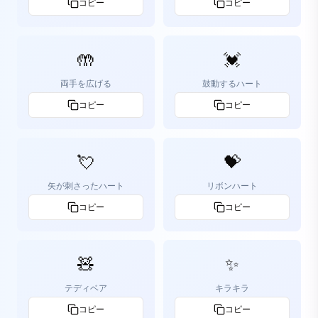
コピー
コピー
🤲
💓
両手を広げる
鼓動するハート
コピー
コピー
💘
💝
矢が刺さったハート
リボンハート
コピー
コピー
🧸
✨
テディベア
キラキラ
コピー
コピー