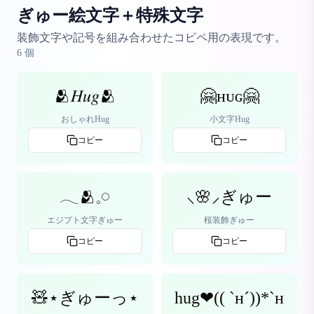
ぎゅー絵文字＋特殊文字
装飾文字や記号を組み合わせたコピペ用の表現です。
6
個
🫂𝐻𝑢𝑔🫂
🤗ʜᴜɢ🤗
おしゃれHug
小文字Hug
コピー
コピー
𓂃🫂𓈒𓏸
⸜🌸⸝‍ぎゅー
エジプト文字ぎゅー
桜装飾ぎゅー
コピー
コピー
🧸⋆ぎゅーっ⋆
hug❤︎(( `н´))*`н