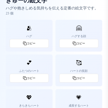
ぎゅーの絵文字
ハグや抱きしめる気持ちを伝える定番の絵文字です。
23
個
🫂
🤗
ハグ
ハグする顔
コピー
コピー
💕
🥰
ふたつのハート
ハートの笑顔
コピー
コピー
💖
💗
きらきらハート
成長するハート