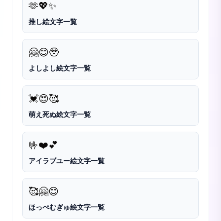
🫶
💖
✨
推し絵文字一覧
🤗
😊
🥹
よしよし絵文字一覧
💓
😍
🥰
萌え死ぬ絵文字一覧
🤟
❤️
💕
アイラブユー絵文字一覧
🥰
🤗
😊
ほっぺむぎゅ絵文字一覧