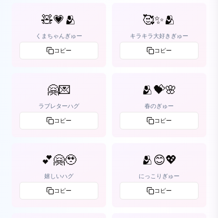
🧸💗🫂
🥰✨🫂
くまちゃんぎゅー
キラキラ大好きぎゅー
コピー
コピー
🤗💌
🫂💝🌸
ラブレターハグ
春のぎゅー
コピー
コピー
💕🤗🥹
🫂😊💖
嬉しいハグ
にっこりぎゅー
コピー
コピー