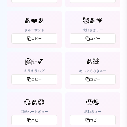
🫂❤️🫂
🥰🫂💗
ぎゅーサンド
大好きぎゅー
コピー
コピー
🤗✨💕
🫂🧸
キラキラハグ
ぬいぐるみぎゅー
コピー
コピー
💞🫂💞
🥹🫂
回転ハートぎゅー
感動ぎゅー
コピー
コピー