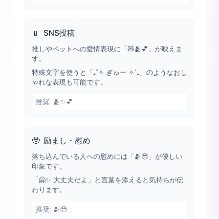
📱
SNS投稿
推しやペットへの愛情表現に「🧸🫂💕」が映えま
す。
特殊文字を使うと「₊˚✧ ぎゅー ✧˚₊」のようなおし
ゃれな表現も可能です。
推奨:
🫂✨💕
🥹
励まし・慰め
落ち込んでいる人への慰めには「🫂🥹」が優しい
印象です。
「🤗✨ 大丈夫だよ」と言葉を添えると気持ちが伝
わります。
推奨:
🫂🥹