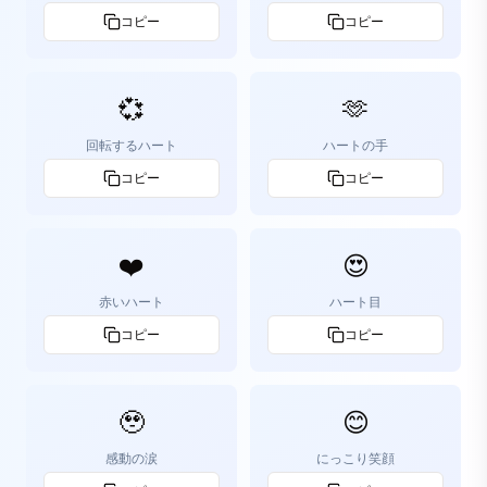
コピー
コピー
💞
🫶
回転するハート
ハートの手
コピー
コピー
❤️
😍
赤いハート
ハート目
コピー
コピー
🥹
😊
感動の涙
にっこり笑顔