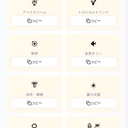
🍨
🍹
アイスクリーム
トロピカルドリンク
コピー
コピー
🎯
🐠
射的
金魚すくい
コピー
コピー
👘
☀️
浴衣・着物
夏の太陽
コピー
コピー
🌻
🏮🎆