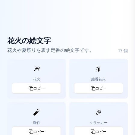
花火の絵文字
花火や夏祭りを表す定番の絵文字です。
17
個
🎆
🎇
花火
線香花火
コピー
コピー
🧨
🎉
爆竹
クラッカー
コピー
コピー