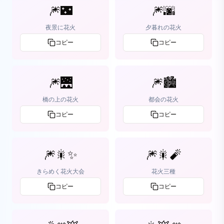
🎆🌃
🎆🌆
夜景に花火
夕暮れの花火
コピー
コピー
🎆🌉
🎆🏙
橋の上の花火
都会の花火
コピー
コピー
🎆🎇✨
🎆🎇🧨
きらめく花火大会
花火三種
コピー
コピー