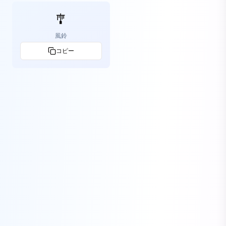
🎐
風鈴
コピー