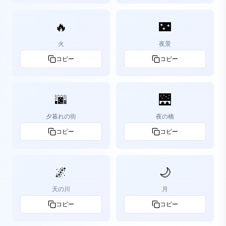
🔥
🌃
火
夜景
コピー
コピー
🌆
🌉
夕暮れの街
夜の橋
コピー
コピー
🌌
🌙
天の川
月
コピー
コピー