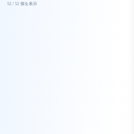
52
/
52
個を表示