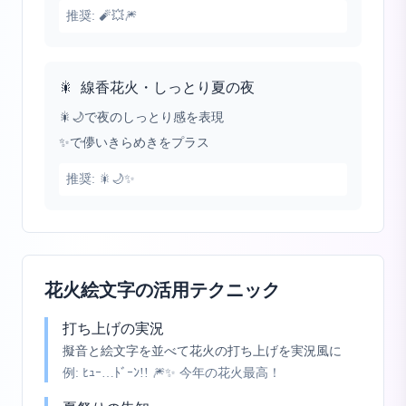
推奨:
🧨💥🎆
🎇
線香花火・しっとり夏の夜
🎇🌙で夜のしっとり感を表現
✨で儚いきらめきをプラス
推奨:
🎇🌙✨
花火絵文字の活用テクニック
打ち上げの実況
擬音と絵文字を並べて花火の打ち上げを実況風に
例:
ﾋｭｰ…ﾄﾞｰﾝ!! 🎆✨ 今年の花火最高！