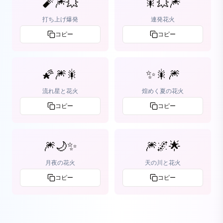
🧨🎆💥
🎇💥🎆
打ち上げ爆発
連発花火
コピー
コピー
🌠🎆🎇
✨🎇🎆
流れ星と花火
煌めく夏の花火
コピー
コピー
🎆🌙✨
🎆🌌🌟
月夜の花火
天の川と花火
コピー
コピー