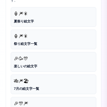
す。
🏮
🎆
🎇
夏祭り絵文字
🏮
🎆
🎇
祭り絵文字一覧
🎉
🥳
🎊
楽しいの絵文字
🎋
🎆
🏖️
7月の絵文字一覧
🎉
🎊
🎆