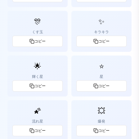
🎊
✨
くす玉
キラキラ
コピー
コピー
🌟
⭐️
輝く星
星
コピー
コピー
🌠
💥
流れ星
爆発
コピー
コピー