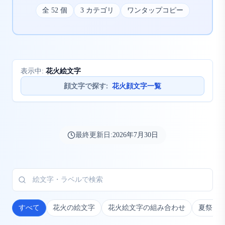
全
52
個
3
カテゴリ
ワンタップコピー
花火絵文字
表示中:
顔文字で探す
:
花火顔文字一覧
最終更新日:
2026年7月30日
すべて
花火の絵文字
花火絵文字の組み合わせ
夏祭り