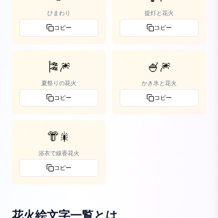
ひまわり
提灯と花火
コピー
コピー
🎏🎆
🍧🎆
夏祭りの花火
かき氷と花火
コピー
コピー
👘🎇
浴衣で線香花火
コピー
花火絵文字一覧
とは