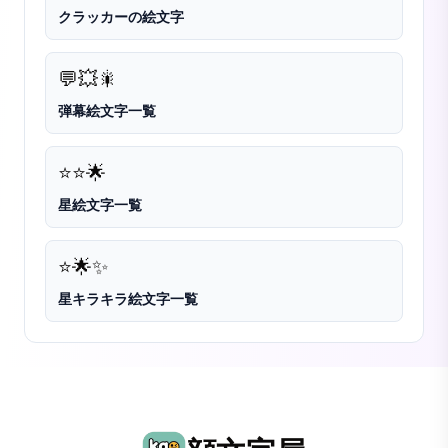
クラッカーの絵文字
💬
💥
🎇
弾幕絵文字一覧
⭐
⭐️
🌟
星絵文字一覧
⭐
🌟
✨
星キラキラ絵文字一覧