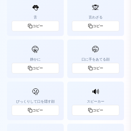
👅
🙊
舌
言わざる
コピー
コピー
🤫
🤭
静かに
口に手をあてる顔
コピー
コピー
🫢
🔊
びっくりして口を隠す顔
スピーカー
コピー
コピー