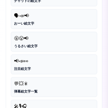
チャットの絵文字
🗣️
📣
📢
おーい絵文字
🤬
😤
📢
うるさい絵文字
📢
📣
👀
注目絵文字
💬
💥
🎇
弾幕絵文字一覧
🎤
🎙️
🎧