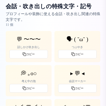
会話・吹き出しの特殊文字・記号
プロフィールや装飾に使える会話・吹き出し関連の特殊
文字です。
11
個
💬 〜〜〜
🗣️ ( ˘ω˘ )
話しかけ吹き出し
つぶやき
コピー
コピー
💭 ｡o○
▸ 💬 ◂
考え中の泡
会話マーカー
コピー
コピー