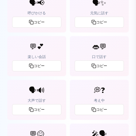
🗣️📢
🗣️✨
呼びかける
元気に話す
コピー
コピー
💬💕
👄💬
楽しい会話
口で話す
コピー
コピー
🗣️🔊
💭❓
大声で話す
考え中
コピー
コピー
💬😊
🎤🗣️