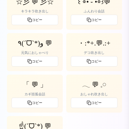
☆彡 💬 彡☆
꒰ ⌯• ֊ •⌯꒱💬
キラキラ吹き出し
ふんわり会話
コピー
コピー
٩(ˊᗜˋ*)و 💬
・:*+.💬.:+
元気におしゃべり
デコ吹き出し
コピー
コピー
「 💬 」
𓂃 💬 𓈒𓏸
カギ括弧会話
おしゃれ吹き出し
コピー
コピー
☝(ˊᗜˋ*) 💬