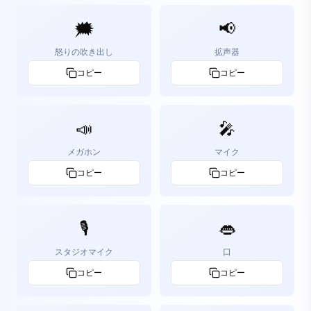
🗯️
📢
怒りの吹き出し
拡声器
コピー
コピー
📣
🎤
メガホン
マイク
コピー
コピー
🎙️
👄
スタジオマイク
口
コピー
コピー