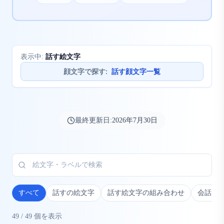
話す絵文字
表示中:
顔文字で探す
:
話す顔文字一覧
最終更新日:
2026年7月30日
すべて
話すの絵文字
話す絵文字の組み合わせ
会話・
49
/
49
個を表示