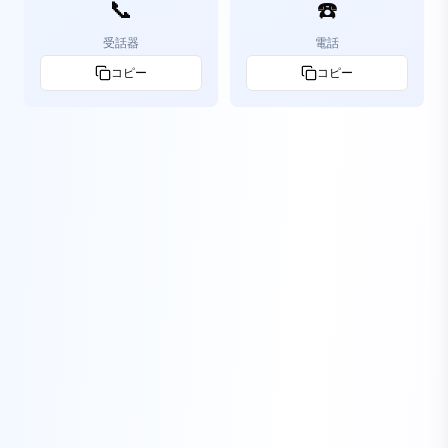
📞
☎️
受話器
電話
コピー
コピー