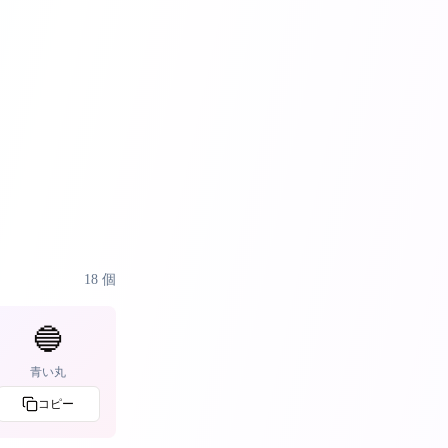
18
個
🔵
青い丸
コピー