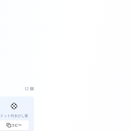
12
個
💠
ドット付きひし形
コピー