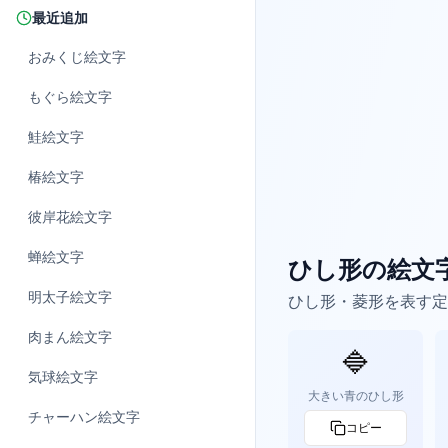
最近追加
おみくじ
絵文字
もぐら
絵文字
鮭
絵文字
椿
絵文字
彼岸花
絵文字
蝉
絵文字
ひし形の絵文
明太子
絵文字
ひし形・菱形を表す定
肉まん
絵文字
🔷
気球
絵文字
大きい青のひし形
チャーハン
絵文字
コピー