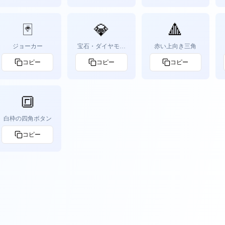
🃏
💎
🔺
ジョーカー
宝石・ダイヤモン
赤い上向き三角
ド
コピー
コピー
コピー
🔳
白枠の四角ボタン
コピー