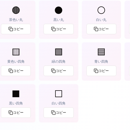
🟤
⚫️
⚪️
茶色い丸
黒い丸
白い丸
コピー
コピー
コピー
🟨
🟩
🟦
黄色い四角
緑の四角
青い四角
コピー
コピー
コピー
⬛️
⬜️
黒い四角
白い四角
コピー
コピー