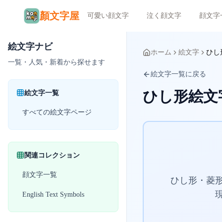
顏文字屋
可愛い顔文字
泣く顔文字
顔文字
絵文字ナビ
ホーム
絵文字
ひし
一覧・人気・新着から探せます
絵文字一覧に戻る
ひし形絵文
絵文字一覧
すべての絵文字ページ
関連コレクション
顔文字一覧
ひし形・菱
English Text Symbols