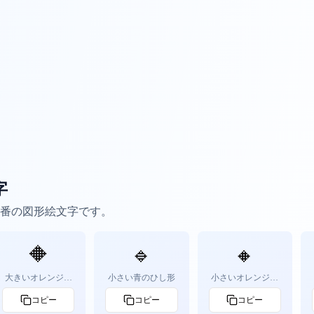
字
番の図形絵文字です。
🔶
🔹
🔸
大きいオレンジの
小さい青のひし形
小さいオレンジの
ひし形
ひし形
コピー
コピー
コピー