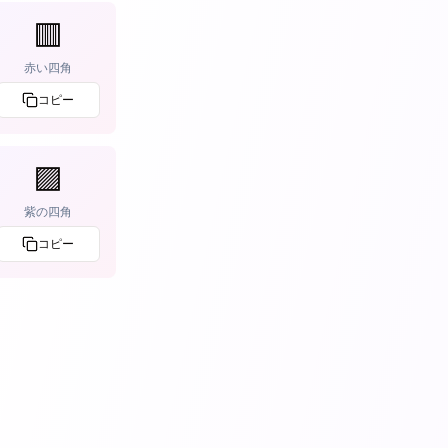
🟥
赤い四角
コピー
🟪
紫の四角
コピー