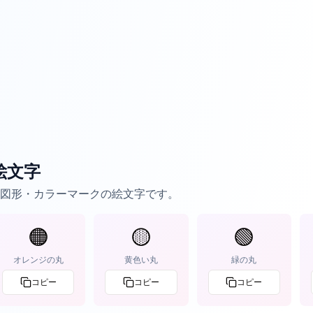
絵文字
図形・カラーマークの絵文字です。
🟠
🟡
🟢
オレンジの丸
黄色い丸
緑の丸
コピー
コピー
コピー