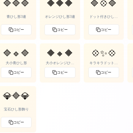
🔷🔷🔷
🔶🔶🔶
🔷💠🔷
青ひし形3連
オレンジひし形3連
ドット付きひし形
飾り
コピー
コピー
コピー
🔷🔹🔷
🔶🔸🔶
💠✨💠
大小青ひし形
大小オレンジひし
キラキラドットひ
形
し形
コピー
コピー
コピー
💎🔷💎
宝石ひし形飾り
コピー