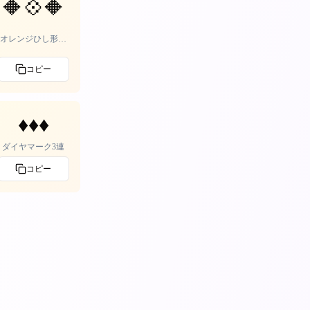
🔶💠🔶
オレンジひし形飾
り
コピー
♦️♦️♦️
ダイヤマーク3連
コピー