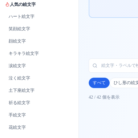
人気の絵文字
ハート
絵文字
笑顔
絵文字
顔
絵文字
キラキラ
絵文字
涙
絵文字
泣く
絵文字
すべて
ひし形の絵
土下座
絵文字
42
/
42
個を表示
祈る
絵文字
手
絵文字
花
絵文字