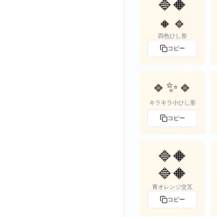
🔷🔶
🔸🔹
四色ひし形
コピー
🔹✨🔹
キラキラ小ひし形
コピー
🔷🔶
🔷🔶
青オレンジ交互
コピー