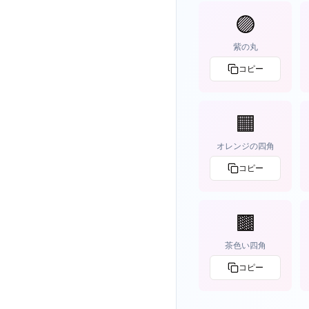
🟣
紫の丸
コピー
🟧
オレンジの四角
コピー
🟫
茶色い四角
コピー