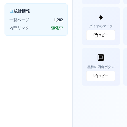
統計情報
♦️
一覧ページ
1,282
ダイヤのマーク
内部リンク
強化中
コピー
🔲
黒枠の四角ボタン
コピー