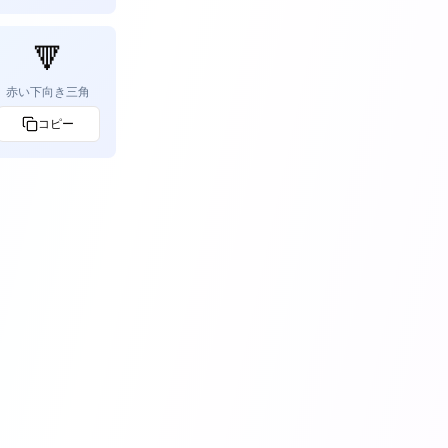
🔻
赤い下向き三角
コピー