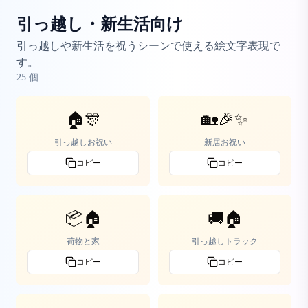
引っ越し・新生活向け
引っ越しや新生活を祝うシーンで使える絵文字表現で
す。
25
個
🏠🎊
🏡🎉✨
引っ越しお祝い
新居お祝い
コピー
コピー
📦🏠
🚚🏠
荷物と家
引っ越しトラック
コピー
コピー