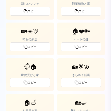
新しいソファ
観葉植物と家
コピー
コピー
🏡☀️🎊
🏠❤️🔑
晴れの新居
ハートの鍵
コピー
コピー
📫🏠
🏡🌟💫
郵便受けと家
きらめく新居
コピー
コピー
🏠🛁
🏡🍳
お風呂と家
新しいキッチン