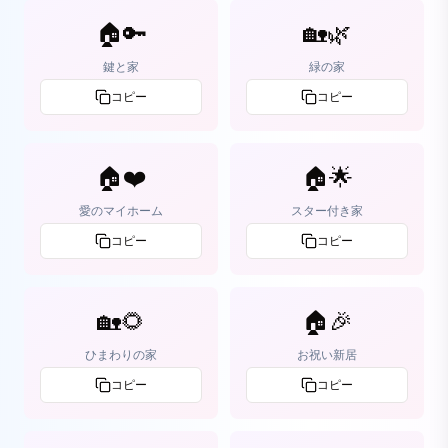
🏠🔑
🏡🌿
鍵と家
緑の家
コピー
コピー
🏠❤️
🏠🌟
愛のマイホーム
スター付き家
コピー
コピー
🏡🌻
🏠🎉
ひまわりの家
お祝い新居
コピー
コピー