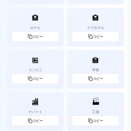
🏨
🏩
ホテル
ラブホテル
コピー
コピー
🏪
🏫
コンビニ
学校
コピー
コピー
🏬
🏭
デパート
工場
コピー
コピー