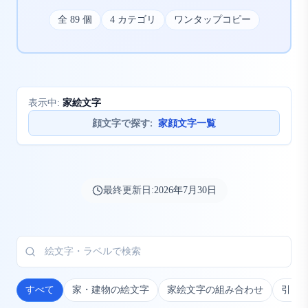
全
89
個
4
カテゴリ
ワンタップコピー
家絵文字
表示中:
顔文字で探す
:
家顔文字一覧
最終更新日:
2026年7月30日
すべて
家・建物の絵文字
家絵文字の組み合わせ
引っ