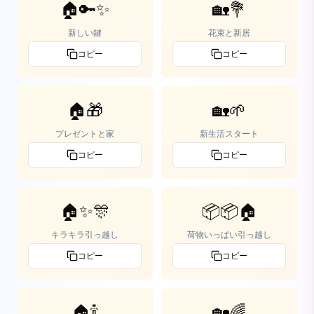
🏠🔑✨
🏡💐
新しい鍵
花束と新居
コピー
コピー
🏠🎁
🏡🌱
プレゼントと家
新生活スタート
コピー
コピー
🏠✨🎊
📦📦🏠
キラキラ引っ越し
荷物いっぱい引っ越し
コピー
コピー
🏠🍾
🏡🌈