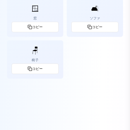
🪟
🛋️
窓
ソファ
コピー
コピー
🪑
椅子
コピー