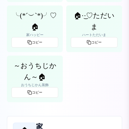
╰(*´︶`*)╯♡
🏠·͜·♡ただい
🏠
ま
家ハッピー
ハートただいま
コピー
コピー
～おうちじか
ん～🏠
おうちじかん装飾
コピー
家