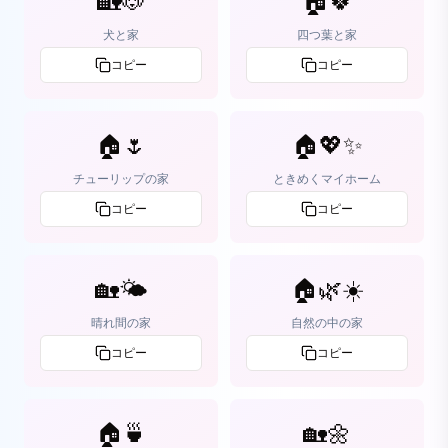
🏡🐶
🏠🍀
犬と家
四つ葉と家
コピー
コピー
🏠🌷
🏠💖✨
チューリップの家
ときめくマイホーム
コピー
コピー
🏡🌤️
🏠🌿☀️
晴れ間の家
自然の中の家
コピー
コピー
🏠🍵
🏡🌼