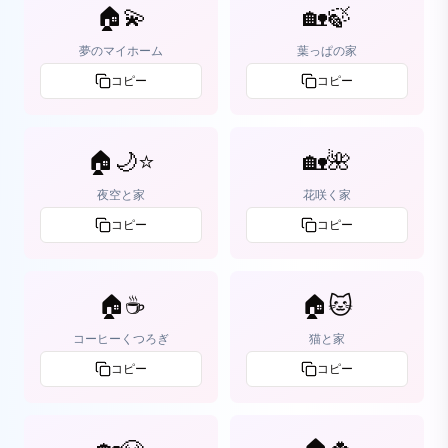
🏠💫
🏡🍃
夢のマイホーム
葉っぱの家
コピー
コピー
🏠🌙⭐️
🏡🌺
夜空と家
花咲く家
コピー
コピー
🏠☕
🏠🐱
コーヒーくつろぎ
猫と家
コピー
コピー