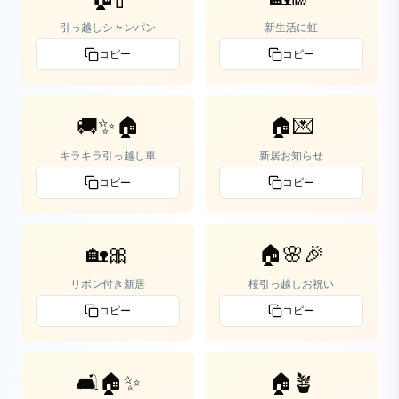
引っ越しシャンパン
新生活に虹
コピー
コピー
🚚✨🏠
🏠💌
キラキラ引っ越し車
新居お知らせ
コピー
コピー
🏡🎀
🏠🌸🎉
リボン付き新居
桜引っ越しお祝い
コピー
コピー
🛋️🏠✨
🏠🪴