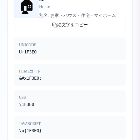
🏠
House
別名:
お家・ハウス・住宅・マイホーム
絵文字をコピー
UNICODE
U+1F3E0
HTMLコード
&#x1F3E0;
CSS
\1F3E0
JAVASCRIPT
\u{1F3E0}