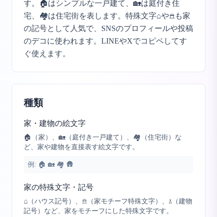
す。🏠はシンプルな一戸建て、🏡は庭付き住
宅、🏘️は住宅街を表します。特殊文字⌂や𖠿も家
の記号として人気で、SNSのプロフィールや投稿
のデコに使われます。LINEやXでコピペしてす
ぐ使えます。
種類
家・建物の絵文字
🏠（家）、🏡（庭付き一戸建て）、🏘️（住宅街）な
ど、家や建物を直接表す絵文字です。
例:
🏠 🏡 🏘️ 🛖
家の特殊文字・記号
⌂（ハウス記号）、𖠿（家モチーフ特殊文字）、𖡪（建物
記号）など、家をモチーフにした特殊文字です。