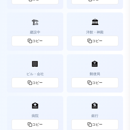
🏗️
🏛️
建設中
洋館・神殿
コピー
コピー
🏢
🏣
ビル・会社
郵便局
コピー
コピー
🏥
🏦
病院
銀行
コピー
コピー