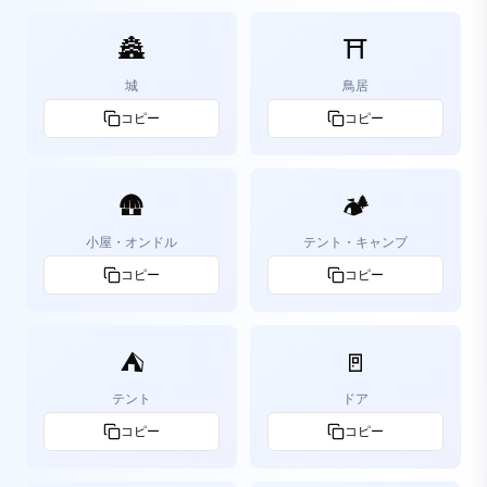
🏯
⛩️
城
鳥居
コピー
コピー
🛖
🏕️
小屋・オンドル
テント・キャンプ
コピー
コピー
⛺
🚪
テント
ドア
コピー
コピー