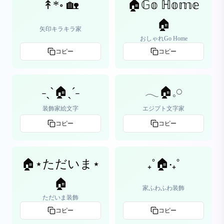
↟*॰ 🏡
🏠𝔾𝕠 ℍ𝕠𝕞𝕖
🏠
矢印キラキラ家
おしゃれGo Home
コピー
コピー
˗ˏˋ🏠ˎˊ˗
𓂃🏠𓈒𓏸
装飾家絵文字
エジプト文字家
コピー
コピー
🏠⋆ただいま⋆
₊˚🏠‧₊˚
🏠
家ふわふわ装飾
ただいま装飾
コピー
コピー