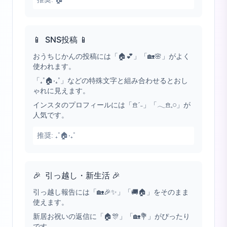
📱
SNS投稿 📱
おうちじかんの投稿には「🏠💕」「🏡🌸」がよく
使われます。
「₊˚🏠‧₊˚」などの特殊文字と組み合わせるとおし
ゃれに見えます。
インスタのプロフィールには「𖠿ˊ˗」「𓂃𖠿𓈒𓏸」が
人気です。
推奨:
₊˚🏠‧₊˚
🎉
引っ越し・新生活 🎉
引っ越し報告には「🏡🎉✨」「🚚🏠」をそのまま
使えます。
新居お祝いの返信に「🏠🎊」「🏡💐」がぴったり
です。