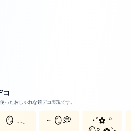
デコ
使ったおしゃれな鏡デコ表現です。
🪞 𓂃
~ 🪞💭
⋆˚✿˖°
．
🪞°˖✿˚⋆