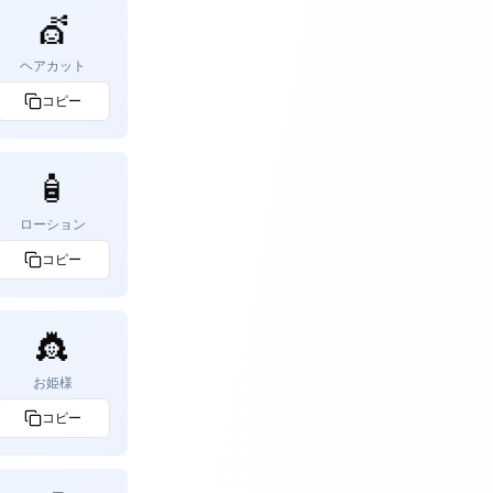
💇
ヘアカット
コピー
🧴
ローション
コピー
👸
お姫様
コピー