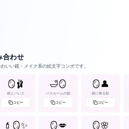
み合わせ
えるかわいい鏡・メイク系の絵文字コンボです。
🪞🩰
🛁🪞
🪞👤
鏡とバレエ
バスルームの鏡
鏡に映る影
コピー
コピー
コピー
💄🪞✨
🪞💋
🪞🌸