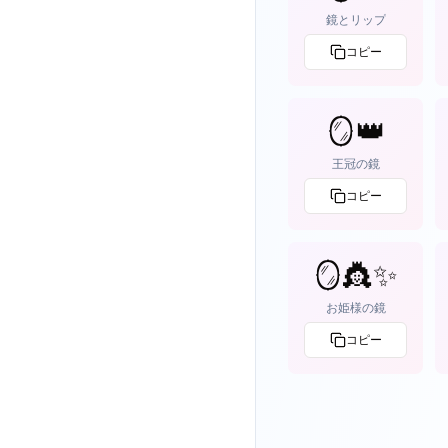
鏡とリップ
コピー
🪞👑
王冠の鏡
コピー
🪞👸✨
お姫様の鏡
コピー