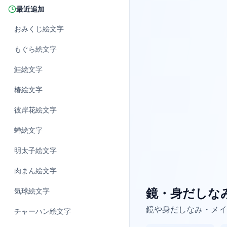
最近追加
おみくじ
絵文字
もぐら
絵文字
鮭
絵文字
椿
絵文字
彼岸花
絵文字
蝉
絵文字
明太子
絵文字
肉まん
絵文字
鏡・身だしな
気球
絵文字
鏡や身だしなみ・メイ
チャーハン
絵文字