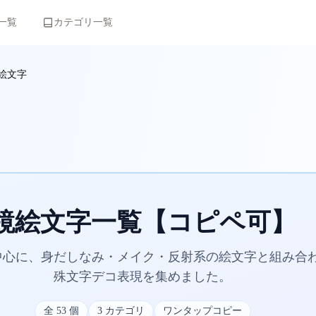
一覧
カテゴリ一覧
絵文字
鏡絵文字一覧【コピペ可】
を中心に、身だしなみ・メイク・反射系の絵文字と組み合
殊文字デコ表現を集めました。
全
53
個
3
カテゴリ
ワンタップコピー