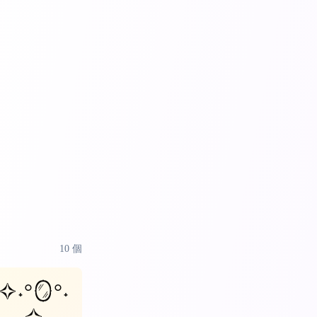
10
個
✧˖°🪞°˖
✧