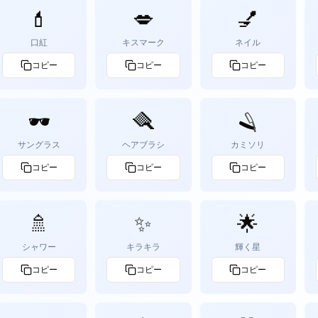
💄
💋
💅
口紅
キスマーク
ネイル
コピー
コピー
コピー
🕶️
🪮
🪒
サングラス
ヘアブラシ
カミソリ
コピー
コピー
コピー
🚿
✨
🌟
シャワー
キラキラ
輝く星
コピー
コピー
コピー