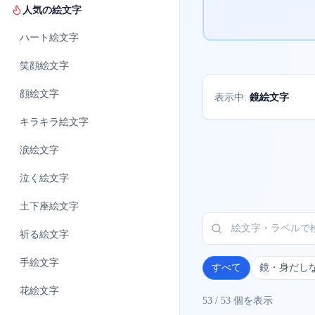
人気の絵文字
ハート
絵文字
笑顔
絵文字
顔
絵文字
鏡絵文字
表示中:
キラキラ
絵文字
涙
絵文字
泣く
絵文字
土下座
絵文字
祈る
絵文字
手
絵文字
すべて
鏡・身だし
花
絵文字
53
/
53
個を表示