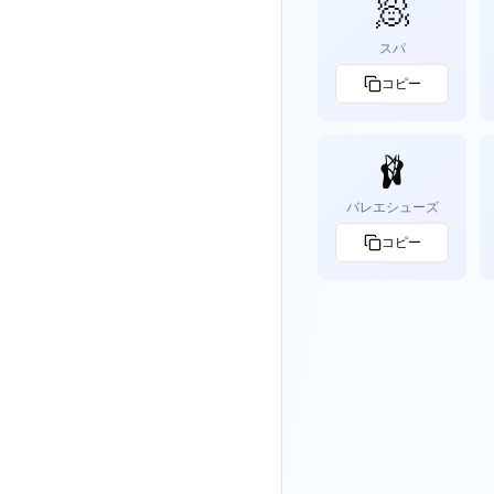
🧖
スパ
コピー
🩰
バレエシューズ
コピー