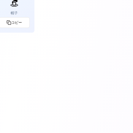
👒
帽子
コピー