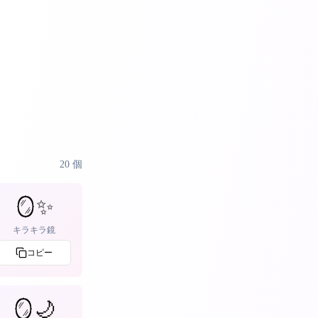
20
個
🪞✨
キラキラ鏡
コピー
🪞🌙