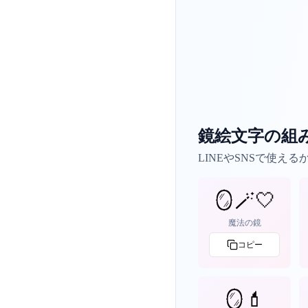
鏡絵文字の組
LINEやSNSで使
🪞🪄🤍
魔法の鏡
コピー
🪞💄