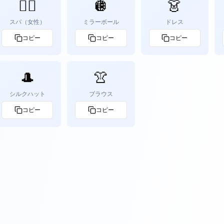
🧖‍♀️
🪩
👗
スパ（女性）
ミラーボール
ドレス
コピー
コピー
コピー
🎩
👚
シルクハット
ブラウス
コピー
コピー