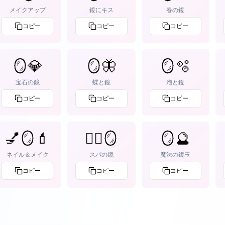
メイクアップ
鏡にキス
春の鏡
コピー
コピー
コピー
🪞💎
🪞🦋
🪞🫧
宝石の鏡
蝶と鏡
泡と鏡
コピー
コピー
コピー
💅🪞💄
🧖‍♀️🪞
🪞🔮
ネイル＆メイク
スパの鏡
魔法の鏡玉
コピー
コピー
コピー