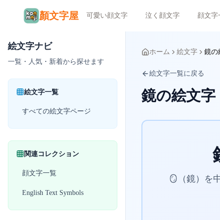
顏文字屋
可愛い顔文字
泣く顔文字
顔文字
絵文字ナビ
ホーム
絵文字
鏡の
一覧・人気・新着から探せます
絵文字一覧に戻る
鏡の絵文字
絵文字一覧
すべての絵文字ページ
関連コレクション
顔文字一覧
🪞（鏡）
English Text Symbols