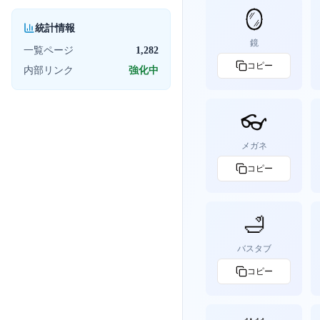
🪞
統計情報
鏡
一覧ページ
1,282
コピー
内部リンク
強化中
👓
メガネ
コピー
🛁
バスタブ
コピー