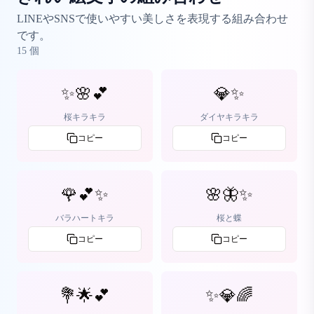
LINEやSNSで使いやすい美しさを表現する組み合わせ
です。
15
個
✨🌸💕
💎✨
桜キラキラ
ダイヤキラキラ
コピー
コピー
🌹💕✨
🌸🦋✨
バラハートキラ
桜と蝶
コピー
コピー
💐🌟💕
✨💎🌈