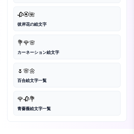
🥀
🏵️
🌺
彼岸花の絵文字
💐
🌹
🌸
カーネーション絵文字
🌷
🌸
🌼
百合絵文字一覧
🌹
🥀
💐
青薔薇絵文字一覧