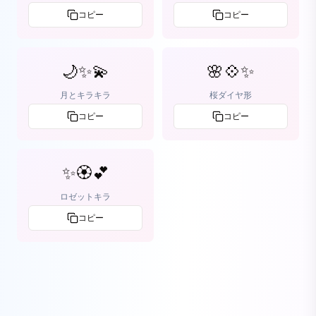
コピー
コピー
🌙✨💫
🌸💠✨
月とキラキラ
桜ダイヤ形
コピー
コピー
✨🏵️💕
ロゼットキラ
コピー