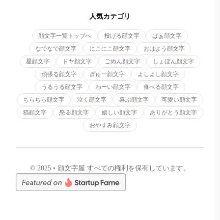
人気カテゴリ
顔文字一覧トップへ
投げる顔文字
ぱぁ顔文字
なでなで顔文字
にこにこ顔文字
おはよう顔文字
星顔文字
ドヤ顔文字
ごめん顔文字
しょぼん顔文字
頑張る顔文字
ぎゅー顔文字
よしよし顔文字
うるうる顔文字
わーい顔文字
食べる顔文字
ちらちら顔文字
泣く顔文字
喜ぶ顔文字
可愛い顔文字
猫顔文字
怒る顔文字
嬉しい顔文字
ありがとう顔文字
おやすみ顔文字
© 2025 • 顔文字屋 すべての権利を保有しています。