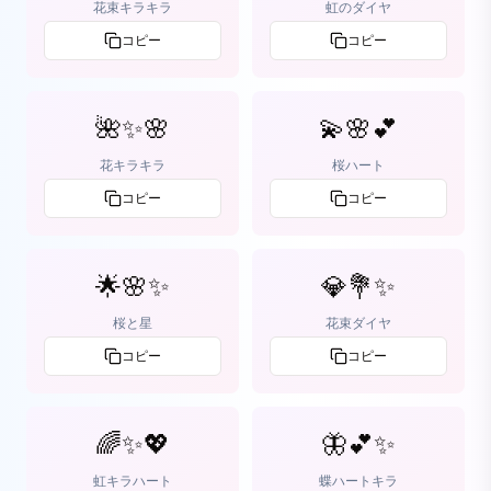
花束キラキラ
虹のダイヤ
コピー
コピー
🌺✨🌸
💫🌸💕
花キラキラ
桜ハート
コピー
コピー
🌟🌸✨
💎💐✨
桜と星
花束ダイヤ
コピー
コピー
🌈✨💖
🦋💕✨
虹キラハート
蝶ハートキラ