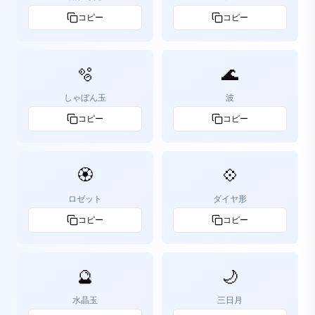
コピー
コピー
🫧
🌊
しゃぼん玉
波
コピー
コピー
🏵️
💠
ロゼット
ダイヤ形
コピー
コピー
🔮
🌙
水晶玉
三日月