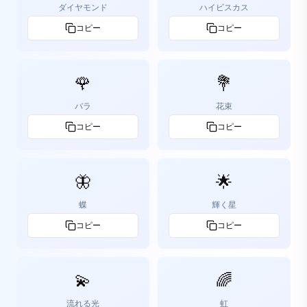
ダイヤモンド
ハイビスカス
コピー
コピー
🌹
💐
バラ
花束
コピー
コピー
🦋
🌟
蝶
輝く星
コピー
コピー
💫
🌈
流れる光
虹