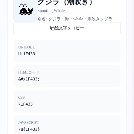
クジラ（潮吹き）
🐳
Spouting Whale
別名:
クジラ・鯨・whale・潮吹きクジラ
絵文字をコピー
UNICODE
U+1F433
HTMLコード
&#x1F433;
CSS
\1F433
JAVASCRIPT
\u{1F433}