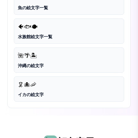
魚の絵文字一覧
🐠
🐟
🐡
水族館絵文字一覧
🌺
🌴
🏝️
沖縄の絵文字
🦑
🐙
🦐
イカの絵文字