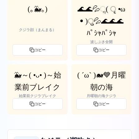
(｡🐳｡)
🌊🌊💦ૢ( ृ ⦁ω
ꔷ )ु💦🌊🌊🌊
クジラ顔（まんまる）
ﾊﾟｼｬﾊﾟｼｬ
波しぶき全開
コピー
コピー
🐳～( •ᴗ• )～始
( ´ω` )🐋💙月曜
業前ブレイク
朝の海
始業前クジラブレイク
月曜朝の海クジラ
コピー
コピー