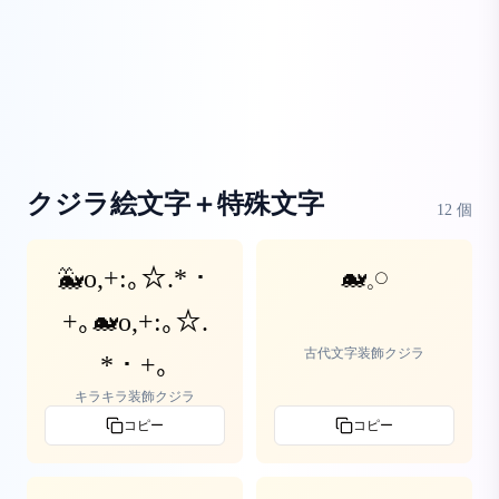
クジラ絵文字＋特殊文字
12
個
🐳o,+:｡☆.*・
🐋‪‪𓈒𓏸
+｡🐋o,+:｡☆.
古代文字装飾クジラ
*・+｡
キラキラ装飾クジラ
コピー
コピー