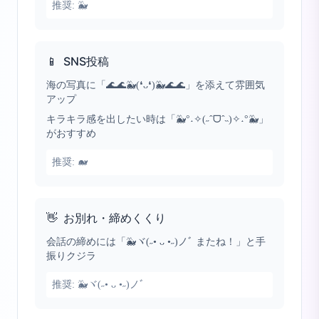
推奨:
🐳
📱
SNS投稿
海の写真に「🌊🌊🐳(❛ᴗ❛)🐳🌊🌊」を添えて雰囲気
アップ
キラキラ感を出したい時は「🐳°˖✧(˶ˆᗜˆ˵)✧˖°🐳」
がおすすめ
推奨:
🐋
👋
お別れ・締めくくり
会話の締めには「🐳ヾ(˶• ᴗ •˶)ノﾞ またね！」と手
振りクジラ
推奨:
🐳ヾ(˶• ᴗ •˶)ノﾞ