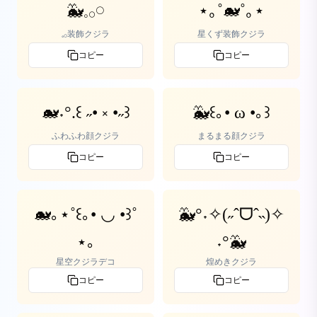
🐳𓈒𓂂𓏸
⋆｡˚🐋˚｡⋆
𓈒𓂂装飾クジラ
星くず装飾クジラ
コピー
コピー
🐋˖°.꒰ ˶• ༝ •˶꒱
🐳꒰｡• ω •｡꒱
ふわふわ顔クジラ
まるまる顔クジラ
コピー
コピー
🐋｡⋆˚꒰｡• ◡ •꒱˚
🐳°˖✧(˶ˆᗜˆ˵)✧
⋆｡
˖°🐳
星空クジラデコ
煌めきクジラ
コピー
コピー