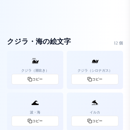
クジラ・海の絵文字
12
個
🐳
🐋
クジラ（潮吹き）
クジラ（シロナガス）
コピー
コピー
🌊
🐬
波・海
イルカ
コピー
コピー