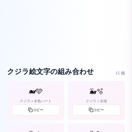
クジラ絵文字の組み合わせ
15
個
🐋🩵
🐳🫧
クジラ＋水色ハート
クジラ＋水泡
コピー
コピー