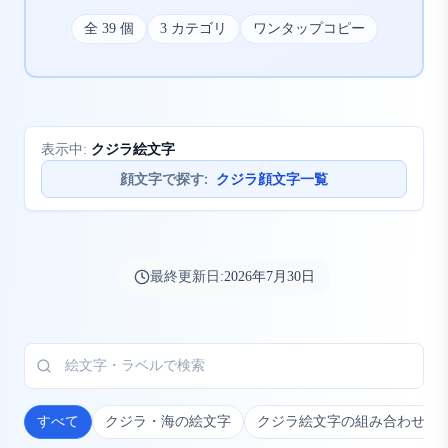
全
39
個
3
カテゴリ
ワンタップコピー
クジラ絵文字
表示中:
顔文字で探す
:
クジラ顔文字一覧
最終更新日:
2026年7月30日
すべて
クジラ・海の絵文字
クジラ絵文字の組み合わせ