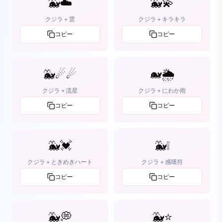
🐳☁️
🐳💫
クジラ＋雲
クジラ＋キラキラ
コピー
コピー
🐳☄☄
🐋🌦
クジラ＋流星
クジラ＋にわか雨
コピー
コピー
🐳💓
🐳❕
クジラ＋ときめきハート
クジラ＋感嘆符
コピー
コピー
🐳💭
🐳⭐