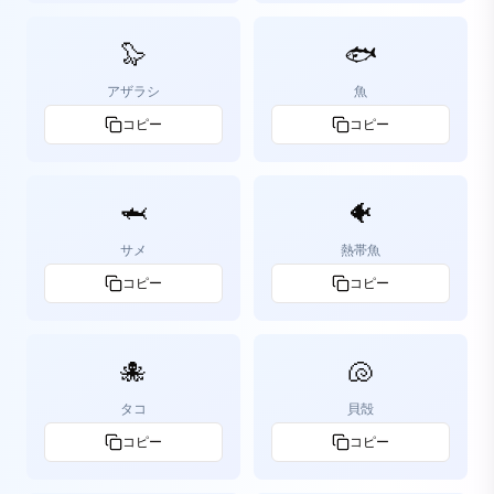
🦭
🐟
アザラシ
魚
コピー
コピー
🦈
🐠
サメ
熱帯魚
コピー
コピー
🐙
🐚
タコ
貝殻
コピー
コピー