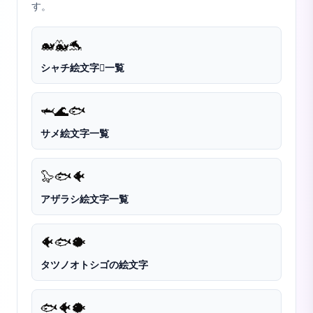
す。
🐋
🐳
🐬
シャチ絵文字🫍一覧
🦈
🌊
🐟
サメ絵文字一覧
🦭
🐟
🐠
アザラシ絵文字一覧
🐠
🐟
🐡
タツノオトシゴの絵文字
🐟
🐠
🐡