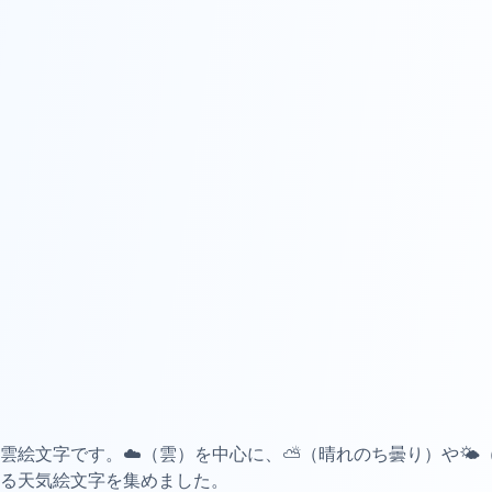
雲絵文字です。☁️（雲）を中心に、⛅（晴れのち曇り）や🌤️
る天気絵文字を集めました。