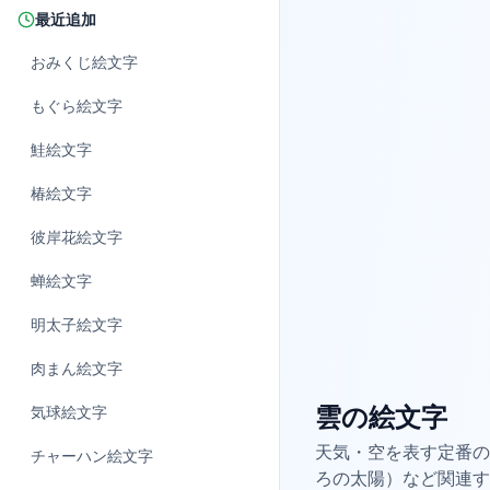
最近追加
おみくじ
絵文字
もぐら
絵文字
鮭
絵文字
椿
絵文字
彼岸花
絵文字
蝉
絵文字
明太子
絵文字
肉まん
絵文字
雲の絵文字
気球
絵文字
天気・空を表す定番の
チャーハン
絵文字
ろの太陽）など関連す