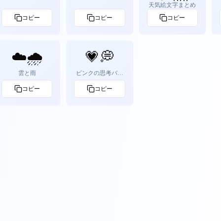
天気絵文字まとめ
コピー
コピー
コピー
☁️🌧
💗💭
雲と雨
ピンクの思考バブ
ル
コピー
コピー