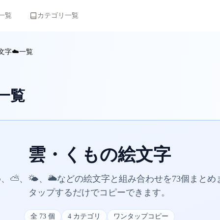
一覧
カテゴリ一覧
文字☁️一覧
一覧
雲・くもの絵文字
️、⛅、🌤️、🌥️などの絵文字と組み合わせを73個まと
タップするだけでコピーできます。
全
73
個
4
カテゴリ
ワンタップコピー