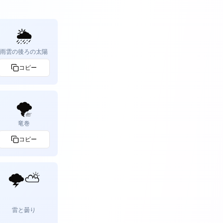
🌦️
雨雲の後ろの太陽
コピー
🌪️
竜巻
コピー
🌩️️️⛅️
雷と曇り