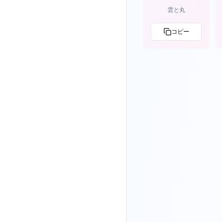
雲と丸
コピー