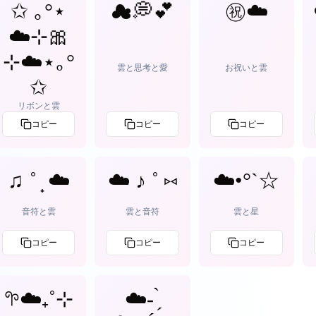
✩ ｡°⋆
☁💭💕
㊗️☁️
☁️⊹🎀
⊹☁️⋆｡°
雲と思考と愛
お祝いと雲
✩
リボンと雲
コピー
コピー
コピー
♫ ˚ ̟ ☁️
☁️ ♪ ˚ ⑅
☁️•°`☆
音符と雲
雲と音符
雲と星
コピー
コピー
コピー
𖧧☁️₊˚⊹
☁️- ̗̀