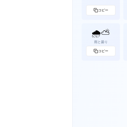
コピー
🌧️️️⛅️
雨と曇り
コピー