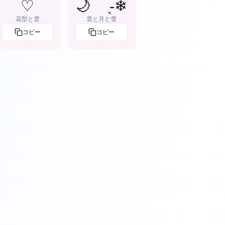
♡
🌙 ̖́-❄
花型と雲
雲と月と雪
コピー
コピー