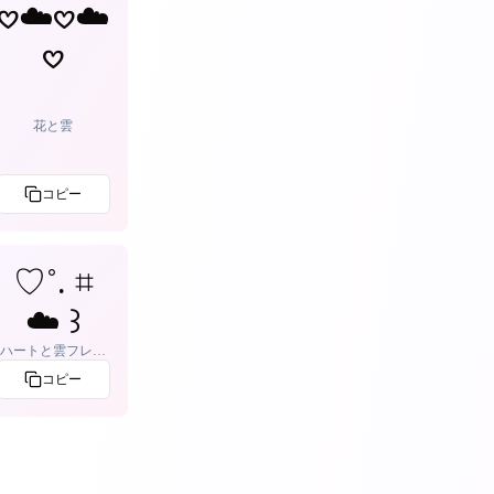
𖹭☁️𖹭☁️
𖹭
花と雲
コピー
♡˚. ⌗
☁️ ꒱
ハートと雲フレー
ム
コピー