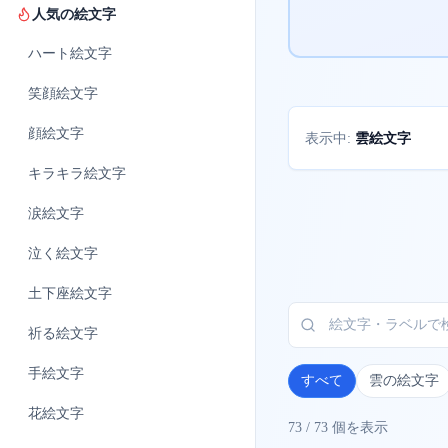
人気の絵文字
ハート
絵文字
笑顔
絵文字
顔
絵文字
雲絵文字
表示中:
キラキラ
絵文字
涙
絵文字
泣く
絵文字
土下座
絵文字
祈る
絵文字
手
絵文字
すべて
雲の絵文字
花
絵文字
73
/
73
個を表示