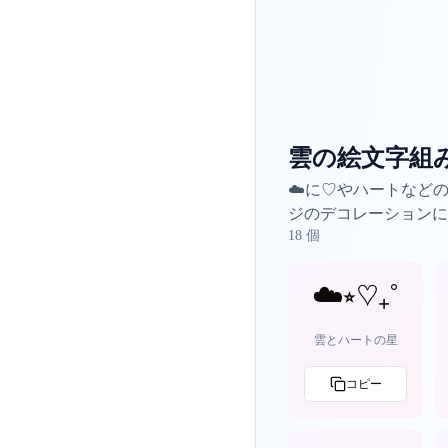
雲の絵文字組
☁️に♡やハートなど
ジのデコレーションに
18
個
☁️⭒♡₊˚
雲とハートの星
コピー