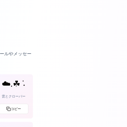
ィールやメッセー
☁️.☘︎ ݁˖
雲とクローバー
コピー