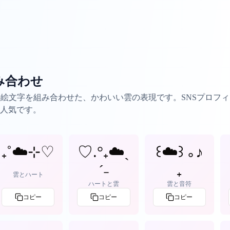
み合わせ
の絵文字を組み合わせた、かわいい雲の表現です。SNSプロフ
人気です。
₊˚☁️⊹♡
♡.°₊☁️ˎ
꒰☁️꒱ ｡♪
ˊ˗
₊
雲とハート
ハートと雲
雲と音符
コピー
コピー
コピー