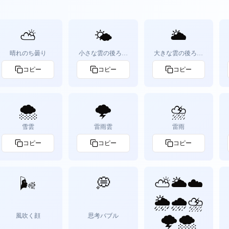
⛅
🌤️
🌥️
晴れのち曇り
小さな雲の後ろの
大きな雲の後ろの
太陽
太陽
コピー
コピー
コピー
🌨️
🌩️
⛈️
雪雲
雷雨雲
雷雨
コピー
コピー
コピー
🌬️
💭
⛅️🌥☁️
🌦🌧⛈
風吹く顔
思考バブル
🌩🌨