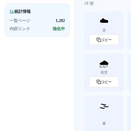
18
個
統計情報
☁️
一覧ページ
1,282
内部リンク
強化中
雲
コピー
🌧️
雨雲
コピー
🌫️
霧