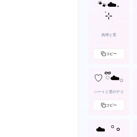
🐾☁️˖
࣪⊹
肉球と雲
コピー
♡ ྀི☁️𓂂
ハートと雲のデコ
コピー
☁️︒⚬