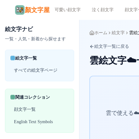
顏文字屋
可愛い顔文字
泣く顔文字
顔文字
絵文字ナビ
ホーム
絵文字
雲絵
一覧・人気・新着から探せます
絵文字一覧に戻る
雲絵文字☁️
絵文字一覧
すべての絵文字ページ
関連コレクション
顔文字一覧
雲で使える☁
English Text Symbols