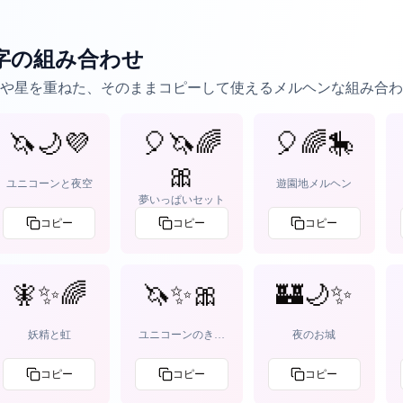
字の組み合わせ
や星を重ねた、そのままコピーして使えるメルヘンな組み合わ
🦄🌙💜
🎈🦄🌈
🎈🌈🎠
🎀
ユニコーンと夜空
遊園地メルヘン
夢いっぱいセット
コピー
コピー
コピー
🧚✨🌈
🦄✨🎀
🏰🌙✨
妖精と虹
ユニコーンのきら
夜のお城
めき
コピー
コピー
コピー