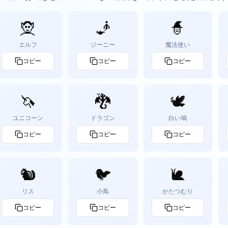
🧝
🧞
🧙
エルフ
ジーニー
魔法使い
コピー
コピー
コピー
🦄
🐉
🕊️
ユニコーン
ドラゴン
白い鳩
コピー
コピー
コピー
🐿️
🐦
🐌
リス
小鳥
かたつむり
コピー
コピー
コピー