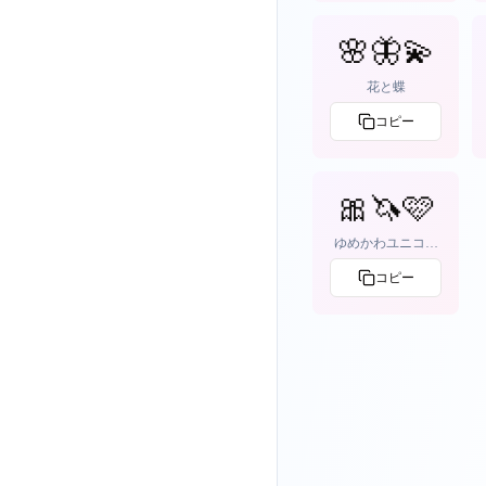
🌸🦋💫
花と蝶
コピー
🎀🦄🩷
ゆめかわユニコー
ン
コピー