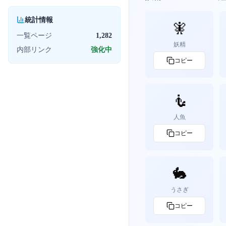
統計情報
🧚
一覧ページ
1,282
妖精
内部リンク
強化中
コピー
🧜
人魚
コピー
🐇
うさぎ
コピー