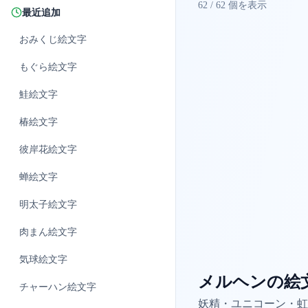
62
/
62
個を表示
最近追加
おみくじ
絵文字
もぐら
絵文字
鮭
絵文字
椿
絵文字
彼岸花
絵文字
蝉
絵文字
明太子
絵文字
肉まん
絵文字
気球
絵文字
メルヘンの絵
チャーハン
絵文字
妖精・ユニコーン・虹