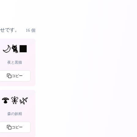
せです。
16
個
🌙🐈‍⬛
夜と黒猫
コピー
🍄🧚🌿
森の妖精
コピー