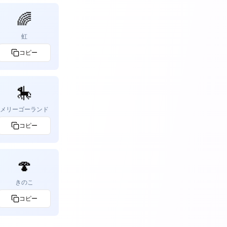
🌈
虹
コピー
🎠
メリーゴーランド
コピー
🍄
きのこ
コピー