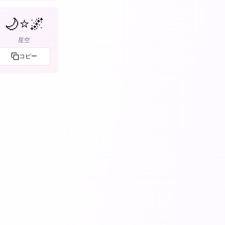
🌙⭐🌌
星空
コピー