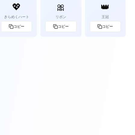
💖
🎀
👑
きらめくハート
リボン
王冠
コピー
コピー
コピー