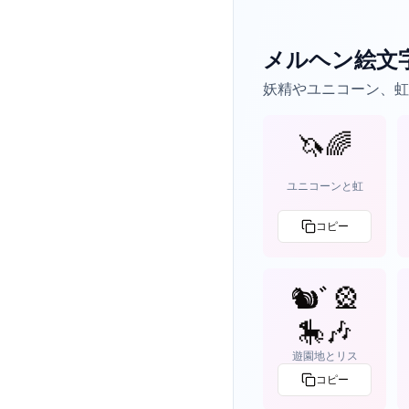
メルヘン絵文
妖精やユニコーン、虹
🦄🌈
ユニコーンと虹
コピー
🐿ﾞ🎡
🎠🎶
遊園地とリス
コピー