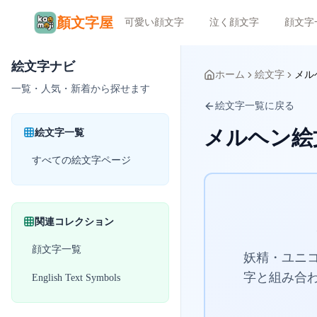
顏文字屋
可愛い顔文字
泣く顔文字
顔文字
絵文字ナビ
ホーム
絵文字
メル
一覧・人気・新着から探せます
絵文字一覧に戻る
メルヘン絵
絵文字一覧
すべての絵文字ページ
関連コレクション
顔文字一覧
妖精・ユニ
字と組み合
English Text Symbols