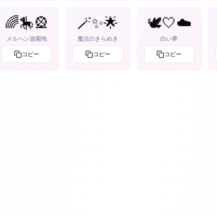
🌈🎠🎡
🪄✨🌟
🕊️🤍☁️
メルヘン遊園地
魔法のきらめき
白い夢
コピー
コピー
コピー