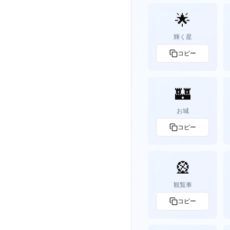
🌟
輝く星
コピー
🏰
お城
コピー
🎡
観覧車
コピー