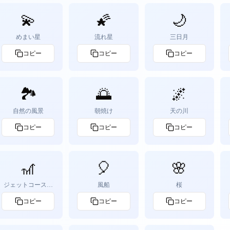
💫
🌠
🌙
めまい星
流れ星
三日月
コピー
コピー
コピー
🏞️
🌅
🌌
自然の風景
朝焼け
天の川
コピー
コピー
コピー
🎢
🎈
🌸
ジェットコースタ
風船
桜
ー
コピー
コピー
コピー