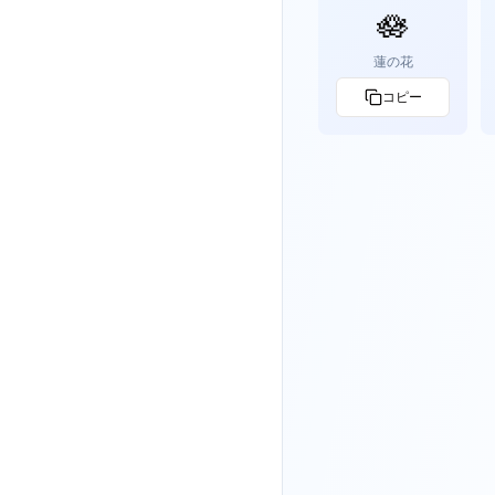
🪷
蓮の花
コピー