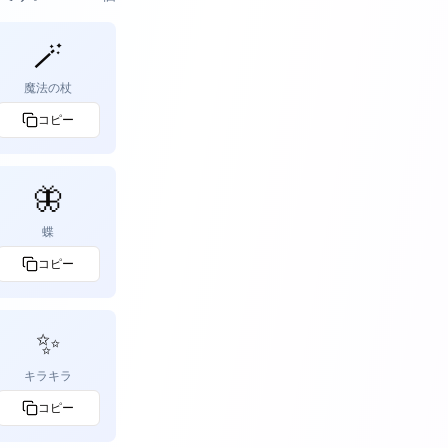
🪄
魔法の杖
コピー
🦋
蝶
コピー
✨
キラキラ
コピー