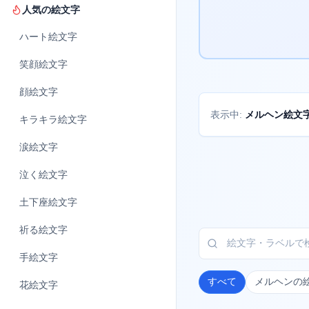
人気の絵文字
ハート
絵文字
笑顔
絵文字
顔
絵文字
メルヘン絵文
表示中:
キラキラ
絵文字
涙
絵文字
泣く
絵文字
土下座
絵文字
祈る
絵文字
手
絵文字
すべて
メルヘンの
花
絵文字