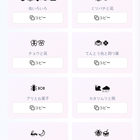
虫いろいろ
ミツバチと花
コピー
コピー
🦋🌸
🐞🍀
チョウと花
てんとう虫と四つ葉
コピー
コピー
🐜🍬
🐌🌧️
アリとお菓子
カタツムリと雨
コピー
コピー
🦗🌙
🐝🍯