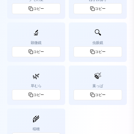
コピー
コピー
🔬
🔍
顕微鏡
虫眼鏡
コピー
コピー
🌿
🍃
草むら
葉っぱ
コピー
コピー
🌾
稲穂