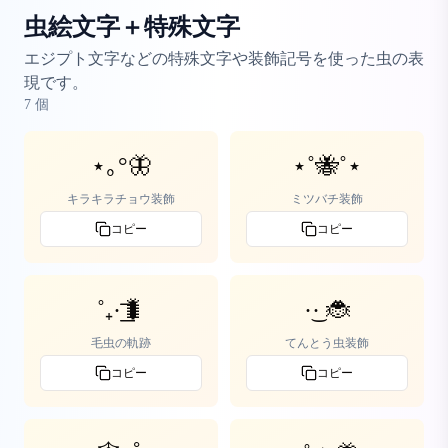
虫絵文字＋特殊文字
エジプト文字などの特殊文字や装飾記号を使った虫の表
現です。
7
個
⋆｡°🦋
⋆˚🐝˚⋆
キラキラチョウ装飾
ミツバチ装飾
コピー
コピー
˚₊·͟͟͞͞🐛
·͜· 🐞
毛虫の軌跡
てんとう虫装飾
コピー
コピー