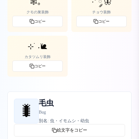
🕸️｡ﾟ
·˚ ༘ 🦋
クモの巣装飾
チョウ装飾
コピー
コピー
⊹ ࣪ ˖🐌
カタツムリ装飾
コピー
毛虫
🐛
Bug
別名:
虫・イモムシ・幼虫
絵文字をコピー