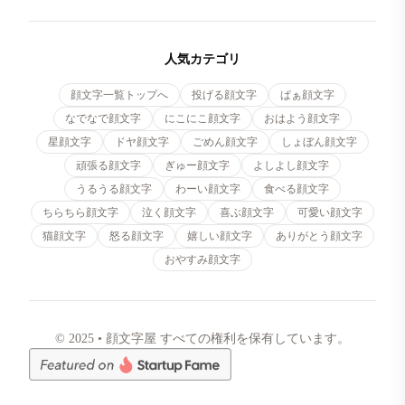
人気カテゴリ
顔文字一覧トップへ
投げる顔文字
ぱぁ顔文字
なでなで顔文字
にこにこ顔文字
おはよう顔文字
星顔文字
ドヤ顔文字
ごめん顔文字
しょぼん顔文字
頑張る顔文字
ぎゅー顔文字
よしよし顔文字
うるうる顔文字
わーい顔文字
食べる顔文字
ちらちら顔文字
泣く顔文字
喜ぶ顔文字
可愛い顔文字
猫顔文字
怒る顔文字
嬉しい顔文字
ありがとう顔文字
おやすみ顔文字
© 2025 • 顔文字屋 すべての権利を保有しています。