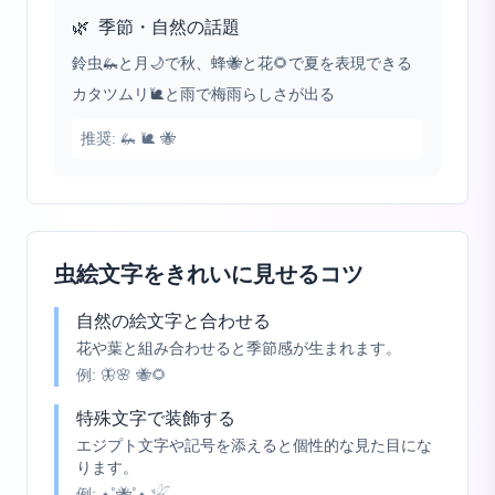
🌿
季節・自然の話題
鈴虫🦗と月🌙で秋、蜂🐝と花🌻で夏を表現できる
カタツムリ🐌と雨で梅雨らしさが出る
推奨:
🦗 🐌 🐝
虫絵文字をきれいに見せるコツ
自然の絵文字と合わせる
花や葉と組み合わせると季節感が生まれます。
例:
🦋🌸 🐝🌻
特殊文字で装飾する
エジプト文字や記号を添えると個性的な見た目にな
ります。
例:
⋆˚🐝˚⋆ 𓆤