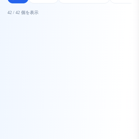
42
/
42
個を表示