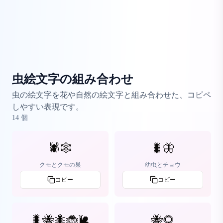
虫絵文字の組み合わせ
虫の絵文字を花や自然の絵文字と組み合わせた、コピペ
しやすい表現です。
14
個
🕷️🕸️
🐛🦋
クモとクモの巣
幼虫とチョウ
コピー
コピー
🐛🐝🐜🐞🐌
🐝🌻