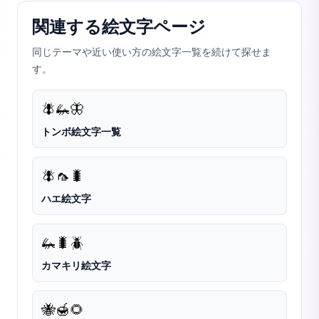
関連する絵文字ページ
同じテーマや近い使い方の絵文字一覧を続けて探せま
す。
🪰
🦗
🦋
トンボ絵文字一覧
🪰
🦟
🐛
ハエ絵文字
🦗
🐛
🪲
カマキリ絵文字
🐝
🍯
🌻