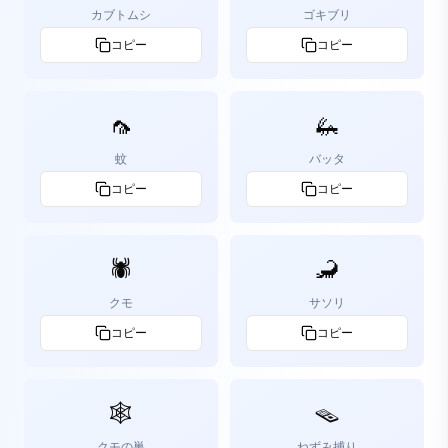
カブトムシ
ゴキブリ
コピー
コピー
🦟
🦗
蚊
バッタ
コピー
コピー
🕷️
🦂
クモ
サソリ
コピー
コピー
🕸️
🪤
クモの巣
ねずみ捕り