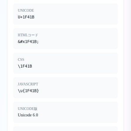
UNICODE
U+1F41B
HTMLコード
&#x1F41B;
CSS
\1F41B
JAVASCRIPT
\u{1F41B}
UNICODE版
Unicode 6.0