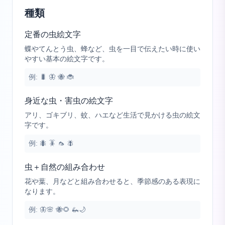
種類
定番の虫絵文字
蝶やてんとう虫、蜂など、虫を一目で伝えたい時に使い
やすい基本の絵文字です。
例:
🐛 🦋 🐝 🐞
身近な虫・害虫の絵文字
アリ、ゴキブリ、蚊、ハエなど生活で見かける虫の絵文
字です。
例:
🐜 🪳 🦟 🪰
虫＋自然の組み合わせ
花や葉、月などと組み合わせると、季節感のある表現に
なります。
例:
🦋🌸 🐝🌻 🦗🌙