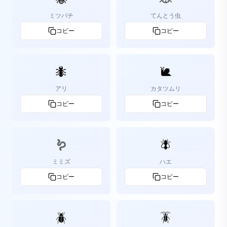
ミツバチ
てんとう虫
コピー
コピー
🐜
🐌
アリ
カタツムリ
コピー
コピー
🪱
🪰
ミミズ
ハエ
コピー
コピー
🪲
🪳