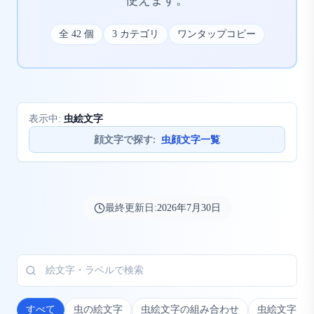
使えます。
全
42
個
3
カテゴリ
ワンタップコピー
虫絵文字
表示中:
顔文字で探す
:
虫顔文字一覧
最終更新日:
2026年7月30日
すべて
虫の絵文字
虫絵文字の組み合わせ
虫絵文字＋