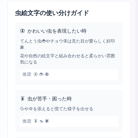
虫絵文字の使い分けガイド
🦋
かわいい虫を表現したい時
てんとう虫🐞やチョウ🦋は見た目が愛らしく好印
象
花や自然の絵文字と組み合わせると柔らかい雰囲
気になる
推奨:
🦋 🐞 🐝
🪳
虫が苦手・困った時
💦や💢を添えると慌てた様子を出せる
推奨:
🪳 🦟 🕷️