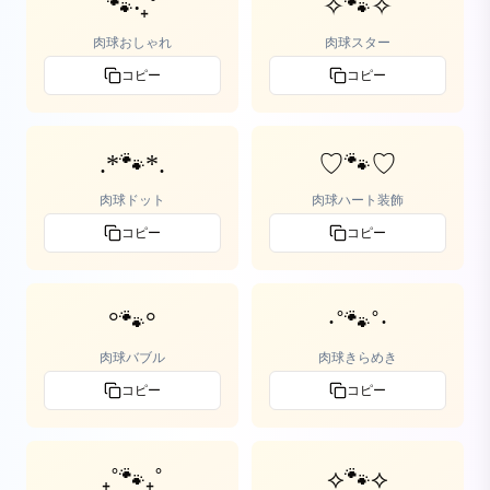
🐾‧₊˚
✧🐾✧
肉球おしゃれ
肉球スター
コピー
コピー
.*🐾*.
♡🐾♡
肉球ドット
肉球ハート装飾
コピー
コピー
°🐾°
·˚🐾˚·
肉球バブル
肉球きらめき
コピー
コピー
₊˚🐾₊˚
⟡🐾⟡