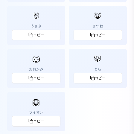
🐰
🦊
うさぎ
きつね
コピー
コピー
🐺
🐯
おおかみ
とら
コピー
コピー
🦁
ライオン
コピー