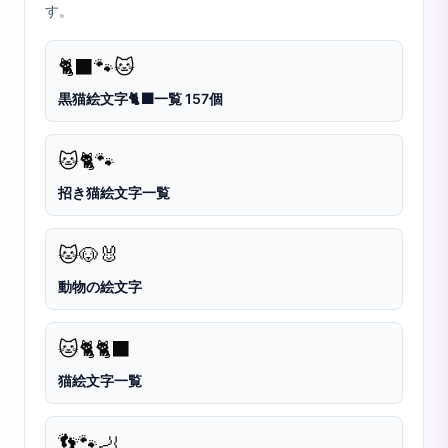
す。
🐈‍⬛
🐾
🐱
黒猫絵文字🐈‍⬛一覧 157個
🐱
🐈
🐾
招き猫絵文字一覧
🐱
🐶
🐰
動物の絵文字
🐱
🐈
🐈‍⬛
猫絵文字一覧
👣
🐾
🦶