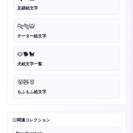
足跡絵文字
🐆
🐅
🐯
チーター絵文字
🐶
🐕
🐩
犬絵文字一覧
🐻
🧸
🐰
もふもふ絵文字
関連コレクション