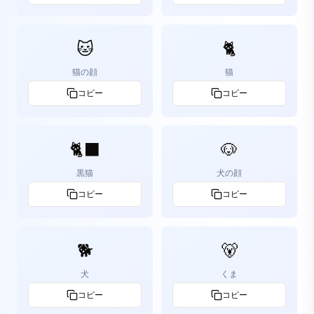
🐱
🐈
猫の顔
猫
コピー
コピー
🐈‍⬛
🐶
黒猫
犬の顔
コピー
コピー
🐕
🐻
犬
くま
コピー
コピー