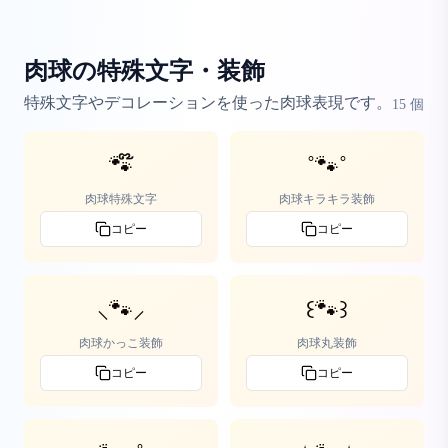
肉球の特殊文字・装飾
特殊文字やデコレーションを使った肉球表現です。
15
個
🐾໊
˚🐾˚
肉球特殊文字
肉球キラキラ装飾
コピー
コピー
⸜🐾⸝
꒰🐾꒱
肉球かっこ装飾
肉球丸装飾
コピー
コピー