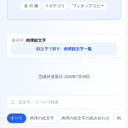
全
45
個
3
カテゴリ
ワンタップコピー
肉球絵文字
表示中:
顔文字で探す
:
肉球顔文字一覧
最終更新日:
2026年7月30日
すべて
肉球の絵文字
肉球の絵文字の組み合わせ
肉球