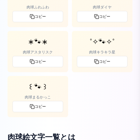
肉球ふわふわ
肉球ダイヤ
コピー
コピー
∗🐾∗
˚✧🐾✧˚
肉球アスタリスク
肉球キラキラ星
コピー
コピー
꒰ 🐾 ꒱
肉球まるかっこ
コピー
肉球絵文字一覧
とは