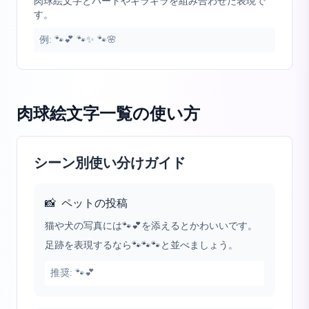
肉球絵文字とハートやキラキラを組み合わせた表現で
す。
例:
🐾💕 🐾✨ 🐾🌸
肉球絵文字一覧
の使い方
シーン別使い分けガイド
📸
ペットの投稿
猫や犬の写真には🐾💕を添えるとかわいいです。
足跡を表現するなら🐾🐾🐾と並べましょう。
推奨:
🐾💕