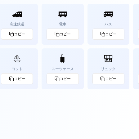
🚄
🚃
🚌
高速鉄道
電車
バス
コピー
コピー
コピー
⛵
🧳
🎒
ヨット
スーツケース
リュック
コピー
コピー
コピー