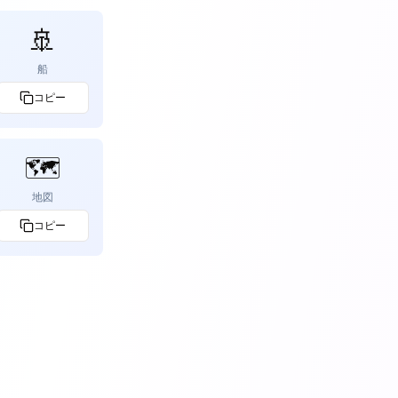
🚢
船
コピー
🗺️
地図
コピー