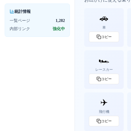
統計情報
🚗
一覧ページ
1,282
車
内部リンク
強化中
コピー
🏎️
レースカー
コピー
✈️
飛行機
コピー