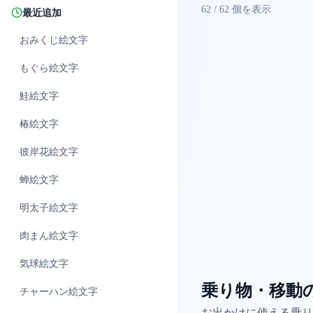
62
/
62
個を表示
最近追加
おみくじ
絵文字
もぐら
絵文字
鮭
絵文字
椿
絵文字
彼岸花
絵文字
蝉
絵文字
明太子
絵文字
肉まん
絵文字
気球
絵文字
乗り物・移動
チャーハン
絵文字
お出かけに使える乗り