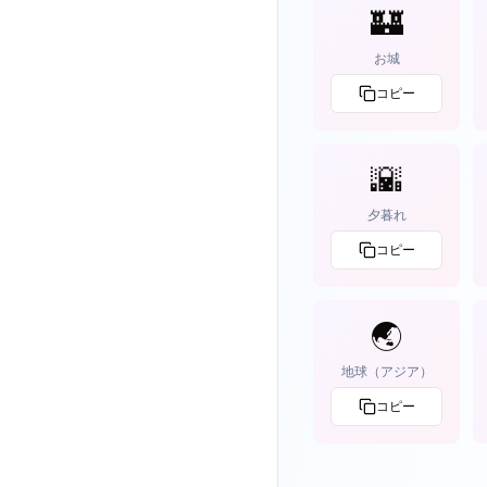
🏰
お城
コピー
🌇
夕暮れ
コピー
🌏
地球（アジア）
コピー