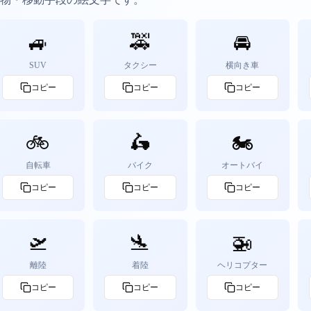
🚙
🚕
🚘
SUV
タクシー
横向き車
コピー
コピー
コピー
🚲
🛵
🏍️
自転車
バイク
オートバイ
コピー
コピー
コピー
🛫
🛬
🚁
離陸
着陸
ヘリコプター
コピー
コピー
コピー