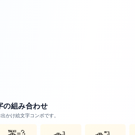
字の組み合わせ
るお出かけ絵文字コンボです。
🚕💨
🚗³₃
🚙⁼³₌₃