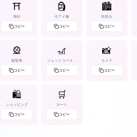
⛩️
🗿
🏙️
神社
モアイ像
街並み
コピー
コピー
コピー
🎡
🎢
📸
観覧車
ジェットコースタ
カメラ
ー
コピー
コピー
コピー
🛍️
🛒
ショッピング
カート
コピー
コピー