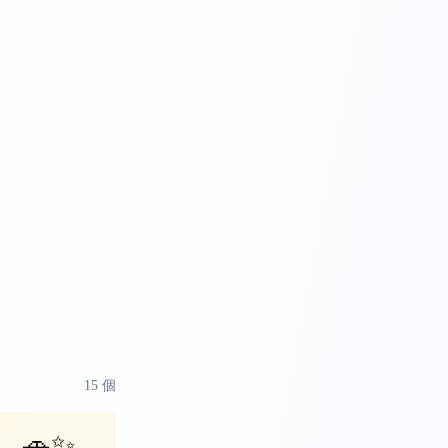
15
個
🚗✨