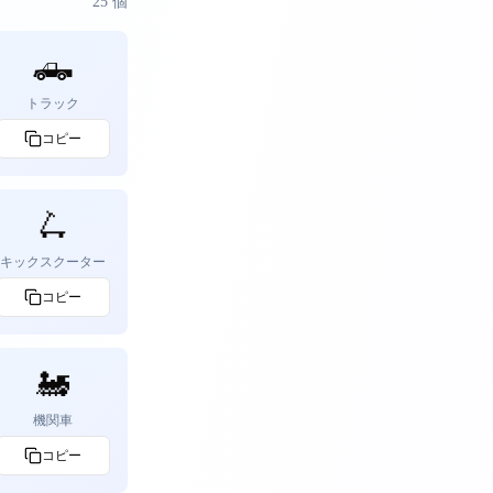
25
個
🛻
トラック
コピー
🛴
キックスクーター
コピー
🚂
機関車
コピー