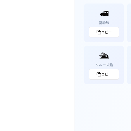
🚅
新幹線
コピー
🛳️
クルーズ船
コピー