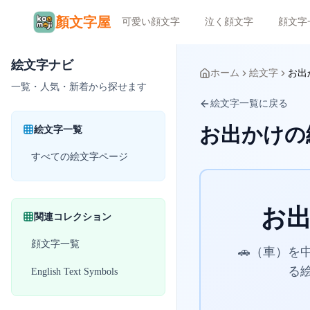
顏文字屋
可愛い顔文字
泣く顔文字
顔文字
絵文字ナビ
ホーム
絵文字
お出
一覧・人気・新着から探せます
絵文字一覧に戻る
お出かけの
絵文字一覧
すべての絵文字ページ
お
関連コレクション
顔文字一覧
🚗（車）
る
English Text Symbols