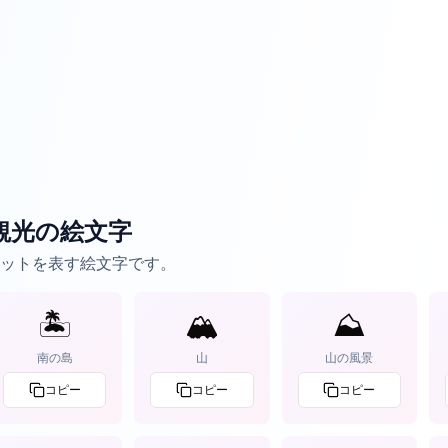
観光の絵文字
ットを表す絵文字です。
🏝️
🏔️
⛰️
南の島
山
山の風景
コピー
コピー
コピー