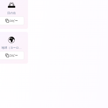
🌅
日の出
コピー
🌍
地球（ヨーロッ
パ）
コピー