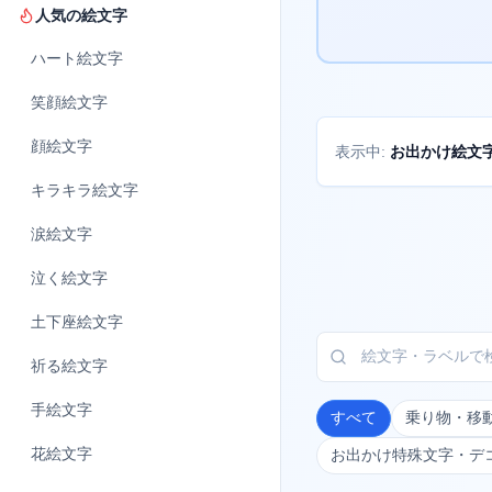
人気の絵文字
ハート
絵文字
笑顔
絵文字
顔
絵文字
お出かけ絵文
表示中:
キラキラ
絵文字
涙
絵文字
泣く
絵文字
土下座
絵文字
祈る
絵文字
手
絵文字
すべて
乗り物・移
花
絵文字
お出かけ特殊文字・デ