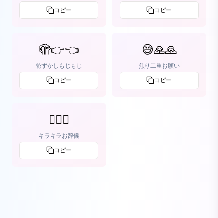
コピー
コピー
🫣👉👈
😅🙏🙏
恥ずかしもじもじ
焦り二重お願い
コピー
コピー
🙇‍♀️✨
キラキラお辞儀
コピー