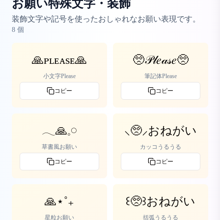
お願い特殊文字・装飾
装飾文字や記号を使ったおしゃれなお願い表現です。
8
個
🙏ᴘʟᴇᴀsᴇ🙏
🥺𝒫𝓁𝑒𝒶𝓈𝑒🥺
小文字Please
筆記体Please
コピー
コピー
𓂃🙏𓈒𓏸
⸜🥺⸝おねがい
草書風お願い
カッコうるうる
コピー
コピー
🙏⋆˚₊
꒰🥺꒱おねがい
星粒お願い
括弧うるうる