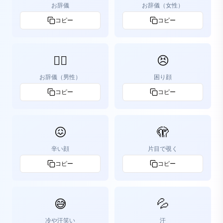
お辞儀
お辞儀（女性）
コピー
コピー
🙇‍♂️
😣
お辞儀（男性）
困り顔
コピー
コピー
😖
🫣
辛い顔
片目で覗く
コピー
コピー
😅
💦
冷や汗笑い
汗