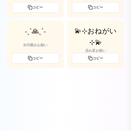
コピー
コピー
˗ˏˋ🙏ˎˊ˗
💫⊹おねがい
⊹💫
矢印囲みお願い
流れ星お願い
コピー
コピー