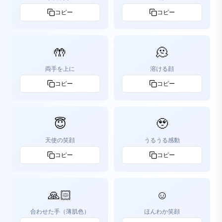
コピー
コピー
🤲
🫠
両手を上に
溶ける顔
コピー
コピー
😇
🥹
天使の笑顔
うるうる感動
コピー
コピー
🙏🏻
☺️
合わせた手（薄肌色）
ほんわか笑顔