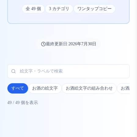
全
49
個
3
カテゴリ
ワンタップコピー
最終更新日:
2026年7月30日
すべて
お酒の絵文字
お酒絵文字の組み合わせ
お酒絵
49
/
49
個を表示