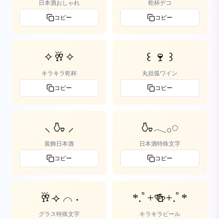
日本酒おしゃれ
乾杯デコ
コピー
コピー
✧🥂✧
꒰ 🍷 ꒱
キラキラ乾杯
丸括弧ワイン
コピー
コピー
⸜ 🍶 ⸝
🍶𓂃𓂂◌
装飾日本酒
日本酒特殊文字
コピー
コピー
🥂⟢ ⌒ ˖
*.ﾟ+🍻+.ﾟ*
グラス特殊文字
キラキラビール