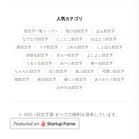
人気カテゴリ
顔文字一覧トップへ
投げる顔文字
ぱぁ顔文字
なでなで顔文字
にこにこ顔文字
おはよう顔文字
星顔文字
ドヤ顔文字
ごめん顔文字
しょぼん顔文字
頑張る顔文字
ぎゅー顔文字
よしよし顔文字
うるうる顔文字
わーい顔文字
食べる顔文字
ちらちら顔文字
泣く顔文字
喜ぶ顔文字
可愛い顔文字
猫顔文字
怒る顔文字
嬉しい顔文字
ありがとう顔文字
おやすみ顔文字
© 2025 • 顔文字屋 すべての権利を保有しています。