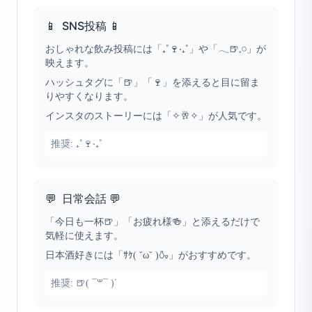
📱
SNS投稿 📱
おしゃれな飲み投稿には「₊˚🍷‧₊˚」や「𓂃🍺𓈒𓏸」が
映えます。
ハッシュタグに「🍺」「🍷」を添えると目に留ま
りやすくなります。
インスタのストーリーには「✧🥂✧」が人気です。
推奨:
₊˚🍷‧₊˚
💬
日常会話 💬
「今日も一杯🍺」「お疲れ様🍻」と添えるだけで
気軽に使えます。
日本酒好きには「ｻｹ( ˘ω˘ )🍶」がおすすめです。
推奨:
🍺( ¯꒳¯ )ᐝ