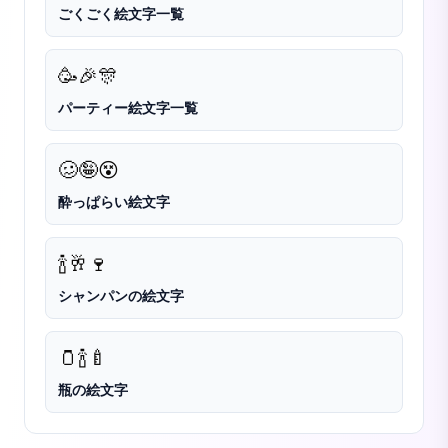
ごくごく絵文字一覧
🥳
🎉
🎊
パーティー絵文字一覧
🥴
🤪
😵
酔っぱらい絵文字
🍾
🥂
🍷
シャンパンの絵文字
🫙
🍾
🍼
瓶の絵文字