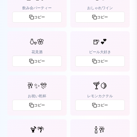
飲み会パーティー
おしゃれワイン
コピー
コピー
🍶🌸
🍺💕
花見酒
ビール大好き
コピー
コピー
🥂✨🎊
🍸🍋
お祝い乾杯
レモンカクテル
コピー
コピー
🍹🌴
🍾🥂