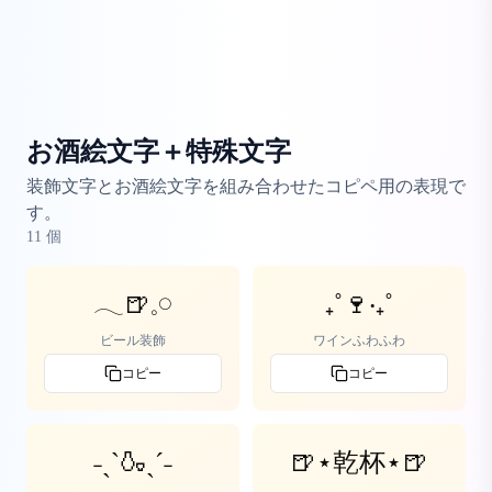
お酒絵文字＋特殊文字
装飾文字とお酒絵文字を組み合わせたコピペ用の表現で
す。
11
個
𓂃🍺𓈒𓏸
₊˚🍷‧₊˚
ビール装飾
ワインふわふわ
コピー
コピー
˗ˏˋ🍶ˎˊ˗
🍺⋆乾杯⋆🍺