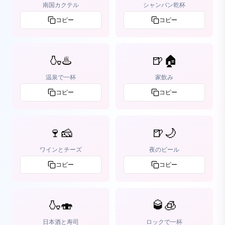
南国カクテル
シャンパン乾杯
コピー
コピー
🍶♨️
🍺🏠
温泉で一杯
家飲み
コピー
コピー
🍷🧀
🍺🌙
ワインとチーズ
夜のビール
コピー
コピー
🍶🍣
🥃🧊
日本酒と寿司
ロックで一杯