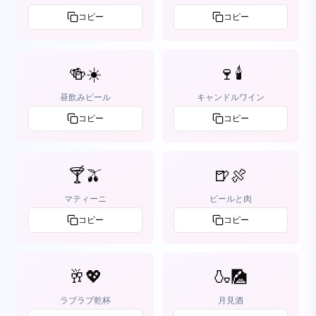
コピー
コピー
🍻☀️
🍷🕯️
昼飲みビール
キャンドルワイン
コピー
コピー
🍸🫒
🍺🍖
マティーニ
ビールと肉
コピー
コピー
🥂💖
🍶🎑
ラブラブ乾杯
月見酒