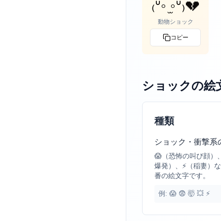
₍ᐡ◦ ̫◦ᐡ₎💔
動物ショック
コピー
ショックの絵
種類
ショック・衝撃系
😱（恐怖の叫び顔）
爆発）、⚡（稲妻）
番の絵文字です。
例:
😱 😨 🤯 💥 ⚡