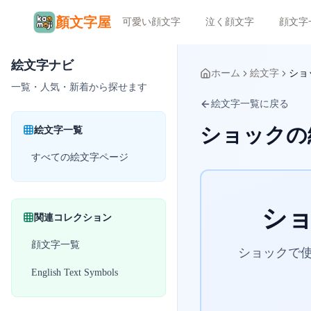
顏文字屋
可愛い顔文字
泣く顔文字
顔文字
絵文字ナビ
ホーム
絵文字
ショ
一覧・人気・新着から探せます
絵文字一覧に戻る
ショックの
絵文字一覧
すべての絵文字ページ
シ
関連コレクション
顔文字一覧
ショックで使
English Text Symbols