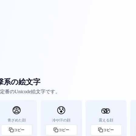
撃系の絵文字
番のUnicode絵文字です。
😨
😰
🫨
青ざめた顔
冷や汗の顔
震える顔
コピー
コピー
コピー