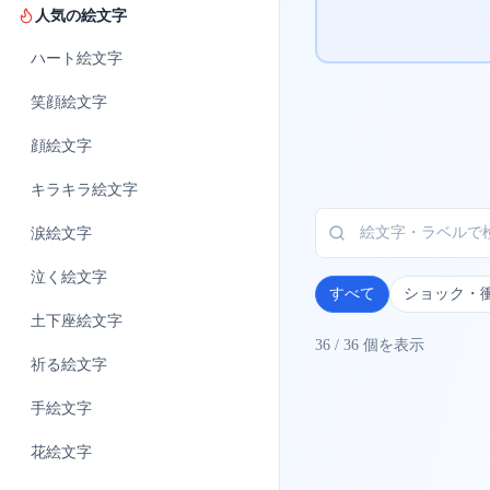
人気の絵文字
ハート
絵文字
笑顔
絵文字
顔
絵文字
キラキラ
絵文字
涙
絵文字
泣く
絵文字
すべて
ショック・
土下座
絵文字
36
/
36
個を表示
祈る
絵文字
手
絵文字
花
絵文字