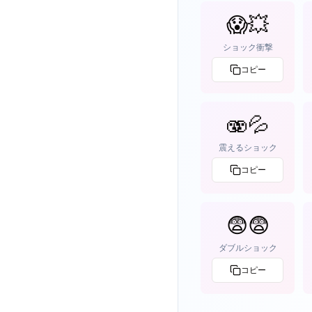
😱💥
ショック衝撃
コピー
🫨💦
震えるショック
コピー
😨😨
ダブルショック
コピー