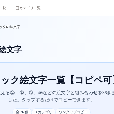
一覧
カテゴリ一覧
ックの絵文字
絵文字
ョック絵文字一覧【コピペ可
える😱、😨、😰、🫨などの絵文字と組み合わせを36個
した。タップするだけでコピーできます。
全
36
個
3
カテゴリ
ワンタップコピー