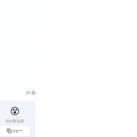
20
個
😵
目が回る顔
コピー