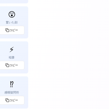
😲
驚いた顔
コピー
⚡
稲妻
コピー
⁉️
感嘆疑問符
コピー