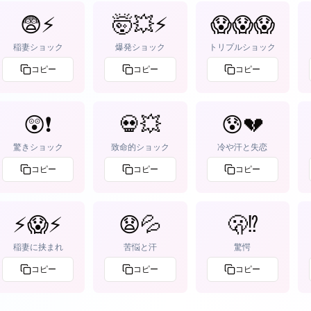
😨⚡
🤯💥⚡
😱😱😱
稲妻ショック
爆発ショック
トリプルショック
コピー
コピー
コピー
😲❗
💀💥
😰💔
驚きショック
致命的ショック
冷や汗と失恋
コピー
コピー
コピー
⚡😱⚡
😧💦
🫢⁉️
稲妻に挟まれ
苦悩と汗
驚愕
コピー
コピー
コピー