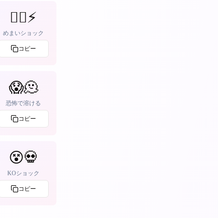
😵‍💫⚡
めまいショック
コピー
😱🫠
恐怖で溶ける
コピー
😵💀
KOショック
コピー