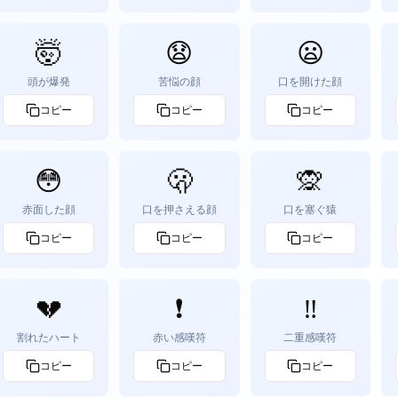
🤯
😧
😦
頭が爆発
苦悩の顔
口を開けた顔
コピー
コピー
コピー
😳
🫢
🙊
赤面した顔
口を押さえる顔
口を塞ぐ猿
コピー
コピー
コピー
💔
❗
‼️
割れたハート
赤い感嘆符
二重感嘆符
コピー
コピー
コピー