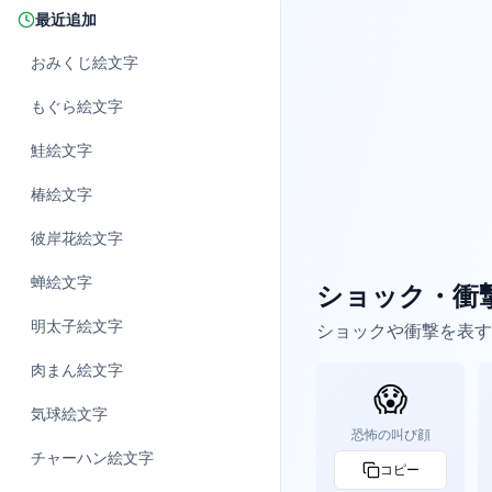
最近追加
おみくじ
絵文字
もぐら
絵文字
鮭
絵文字
椿
絵文字
彼岸花
絵文字
蝉
絵文字
ショック・衝
明太子
絵文字
ショックや衝撃を表す定
肉まん
絵文字
😱
気球
絵文字
恐怖の叫び顔
チャーハン
絵文字
コピー