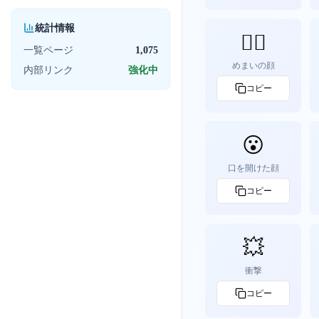
統計情報
😵‍💫
一覧ページ
1,075
めまいの顔
内部リンク
強化中
コピー
😮
口を開けた顔
コピー
💥
衝撃
コピー