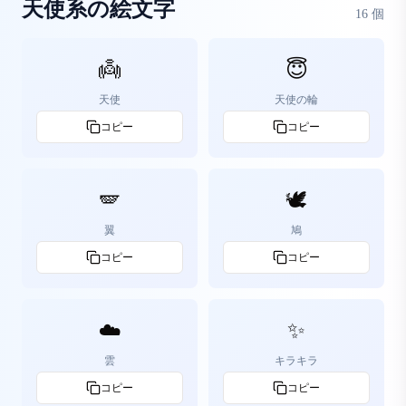
天使系の絵文字
16
個
👼
😇
天使
天使の輪
コピー
コピー
🪽
🕊️
翼
鳩
コピー
コピー
☁️
✨
雲
キラキラ
コピー
コピー