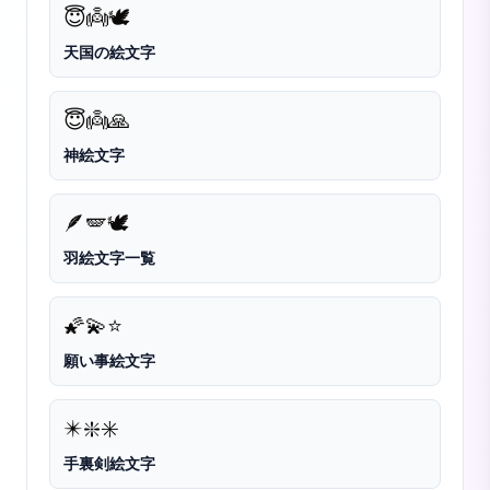
😇
👼
🕊️
天国の絵文字
😇
👼
🙏
神絵文字
🪶
🪽
🕊️
羽絵文字一覧
🌠
💫
⭐
願い事絵文字
✴️
❇️
✳️
手裏剣絵文字