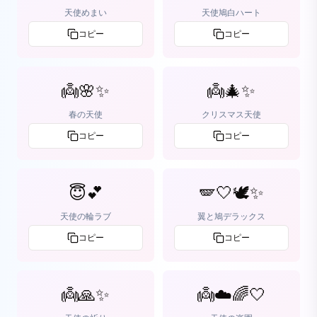
天使めまい
天使鳩白ハート
コピー
コピー
👼🌸✨
👼🎄✨
春の天使
クリスマス天使
コピー
コピー
😇💕
🪽🤍🕊️✨
天使の輪ラブ
翼と鳩デラックス
コピー
コピー
👼🙏✨
👼☁️🌈🤍