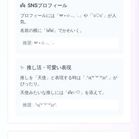
👼
SNSプロフィール
プロフィールには「🪽⋆⊹𓂃 ࣪ ˖」や「˚ʚ♡ɞ˚」が人
気。
名前の横に「꒰👼꒱」でかわいく。
推奨:
🪽⋆⊹𓂃 ࣪ ˖
✨
推し活・可愛い表現
推しを「天使」と表現する時は「.°ʚ(*´꒳`*)ɞ°.」が
ぴったり。
天使みたいな推しには「👼✨🤍」を添えて。
推奨:
.°ʚ(*´꒳`*)ɞ°.