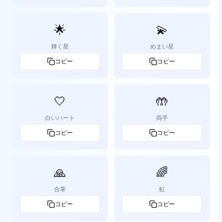
🌟
💫
輝く星
めまい星
コピー
コピー
🤍
🤲
白いハート
両手
コピー
コピー
🙏
🌈
合掌
虹
コピー
コピー