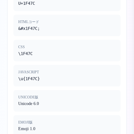
U+1F47C
HTMLコード
&#x1F47C;
CSS
\1F47C
JAVASCRIPT
\u{1F47C}
UNICODE版
Unicode 6.0
EMOJI版
Emoji 1.0