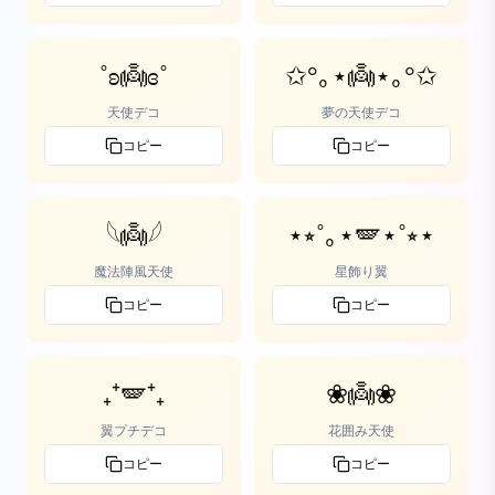
˚ʚ👼ɞ˚
✩°｡⋆👼⋆｡°✩
天使デコ
夢の天使デコ
コピー
コピー
𓆩👼𓆪
⋆⭒˚｡⋆🪽⋆˚⭒⋆
魔法陣風天使
星飾り翼
コピー
コピー
₊⁺🪽⁺₊
❀👼❀
翼プチデコ
花囲み天使
コピー
コピー