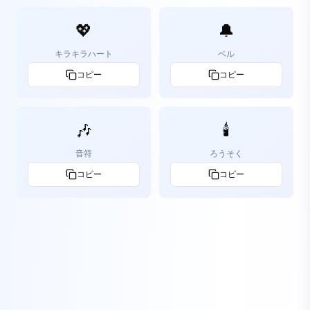
💖
🔔
キラキラハート
ベル
コピー
コピー
🎶
🕯️
音符
ろうそく
コピー
コピー