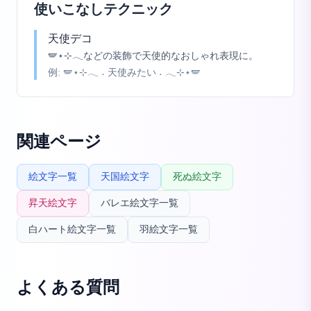
使いこなしテクニック
天使デコ
🪽⋆⊹𓂃などの装飾で天使的なおしゃれ表現に。
例:
🪽⋆⊹𓂃 ˖ 天使みたい ˖ 𓂃⊹⋆🪽
関連ページ
絵文字一覧
天国絵文字
死ぬ絵文字
昇天絵文字
バレエ絵文字一覧
白ハート絵文字一覧
羽絵文字一覧
よくある質問