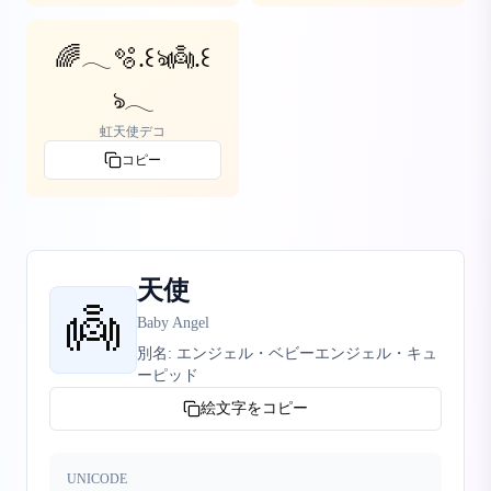
🌈𓂃🫧‪.꒰ঌ👼.꒰
ঌ𓂃‬
虹天使デコ
コピー
天使
👼
Baby Angel
別名:
エンジェル・ベビーエンジェル・キュ
ーピッド
絵文字をコピー
UNICODE