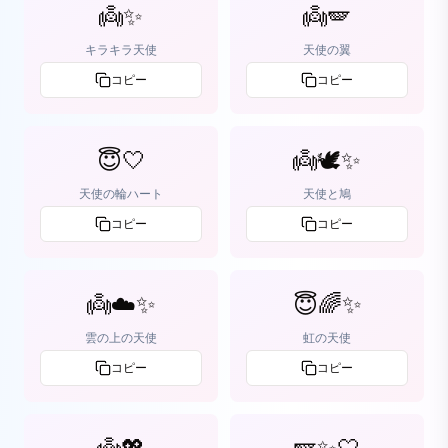
👼✨
👼🪽
キラキラ天使
天使の翼
コピー
コピー
😇🤍
👼🕊️✨
天使の輪ハート
天使と鳩
コピー
コピー
👼☁️✨
😇🌈✨
雲の上の天使
虹の天使
コピー
コピー