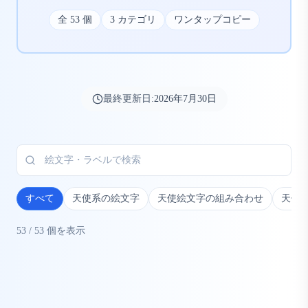
全
53
個
3
カテゴリ
ワンタップコピー
最終更新日:
2026年7月30日
すべて
天使系の絵文字
天使絵文字の組み合わせ
天使
53
/
53
個を表示