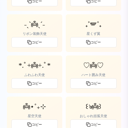
コピー
コピー
˗ˏˋ👼ˎˊ˗
₊˚🪽˚₊
リボン装飾天使
星くず翼
コピー
コピー
*.ﾟ+👼+.ﾟ*
♡👼♡
ふわふわ天使
ハート囲み天使
コピー
コピー
👼⋆˚₊⊹
꒰ঌ👼꒱
星空天使
おしゃれ括弧天使
コピー
コピー