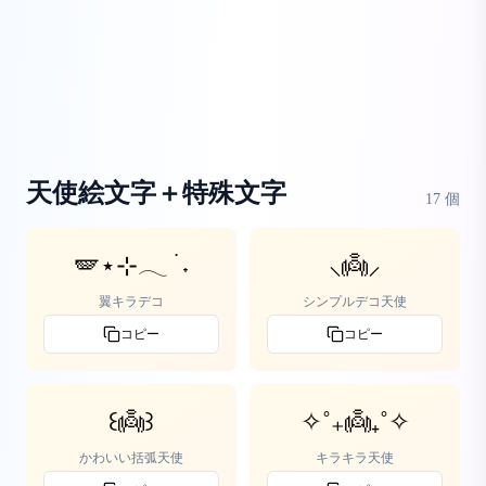
天使絵文字＋特殊文字
17
個
🪽⋆⊹𓂃 ࣪ ˖
⸜👼⸝‍
翼キラデコ
シンプルデコ天使
コピー
コピー
꒰👼꒱
✧˚₊👼₊˚✧
かわいい括弧天使
キラキラ天使