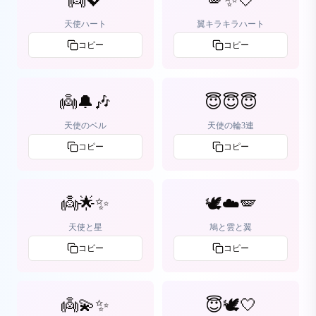
👼💖
🪽✨🤍
天使ハート
翼キラキラハート
コピー
コピー
👼🔔🎶
😇😇😇
天使のベル
天使の輪3連
コピー
コピー
👼🌟✨
🕊️☁️🪽
天使と星
鳩と雲と翼
コピー
コピー
👼💫✨
😇🕊️🤍