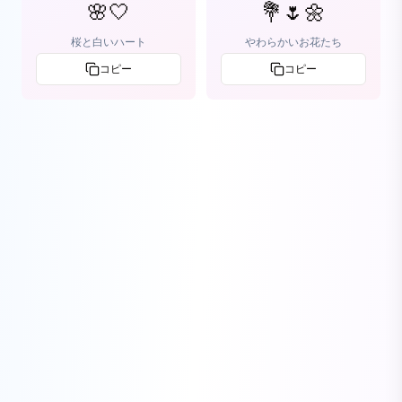
🌸🤍
💐🌷🌼
桜と白いハート
やわらかいお花たち
コピー
コピー