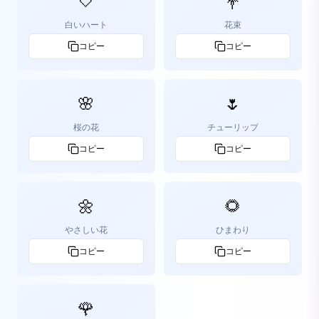
🤍
💐
白いハート
花束
コピー
コピー
🌸
🌷
桜の花
チューリップ
コピー
コピー
🌼
🌻
やさしい花
ひまわり
コピー
コピー
🌹