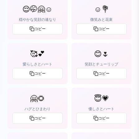
😌🤭🤗☺️
☺️💐
穏やかな笑顔の連なり
微笑みと花束
コピー
コピー
🥰💕
😊🌷
愛らしさとハート
笑顔とチューリップ
コピー
コピー
🤗🌻
😇💗
ハグとひまわり
優しさとハート
コピー
コピー