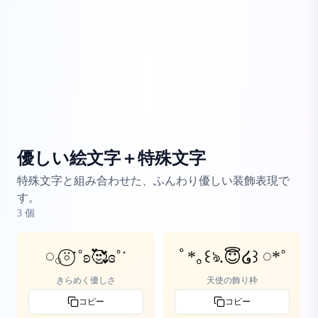
優しい絵文字＋特殊文字
特殊文字と組み合わせた、ふんわり優しい装飾表現で
す。
3
個
𓏸‪‪𓂂⍤⃝˙˚ʚ🥰ɞ˚˙
ﾟ*｡꒰ঌ.😇໒꒱ 𓏸*˚
きらめく優しさ
天使の飾り枠
コピー
コピー