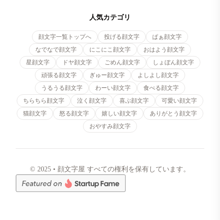
人気カテゴリ
顔文字一覧トップへ
投げる顔文字
ぱぁ顔文字
なでなで顔文字
にこにこ顔文字
おはよう顔文字
星顔文字
ドヤ顔文字
ごめん顔文字
しょぼん顔文字
頑張る顔文字
ぎゅー顔文字
よしよし顔文字
うるうる顔文字
わーい顔文字
食べる顔文字
ちらちら顔文字
泣く顔文字
喜ぶ顔文字
可愛い顔文字
猫顔文字
怒る顔文字
嬉しい顔文字
ありがとう顔文字
おやすみ顔文字
© 2025 • 顔文字屋 すべての権利を保有しています。