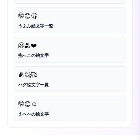
🤭
😊
🫢
うふふ絵文字一覧
🤗
🫂
❤️
抱っこの絵文字
🫂
🤗
🥰
ハグ絵文字一覧
🤭
😊
☺️
えへへの絵文字