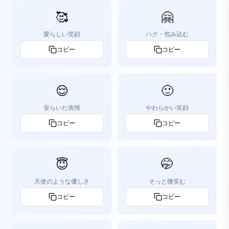
🥰
🤗
愛らしい笑顔
ハグ・包み込む
コピー
コピー
😌
🙂
安らいだ表情
やわらかい笑顔
コピー
コピー
😇
🤭
天使のような優しさ
そっと微笑む
コピー
コピー