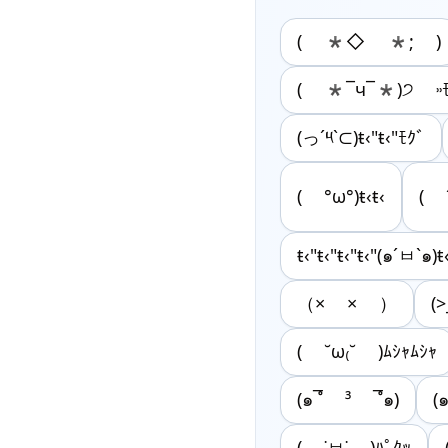
( *◇ *; )
( *¯ч¯*)੭ ˒˒ﾓ
(っ‎‎´‎‎༥`⊂)ŧ‹"ŧ‹"ﾓｸﾞ
( °ω°)ŧ‹ŧ‹
( ´
ŧ‹"ŧ‹"ŧ‹"ŧ‹"(๑´ㅂ`๑)ŧ‹
（× × ）
(>
( ˘ω₍˘ )ﾑｼｬﾑｼｬ
(๑¯ํ ³ ¯ํ๑)
(
( ˙ㅂ˙ )ﾊﾟｸｯ