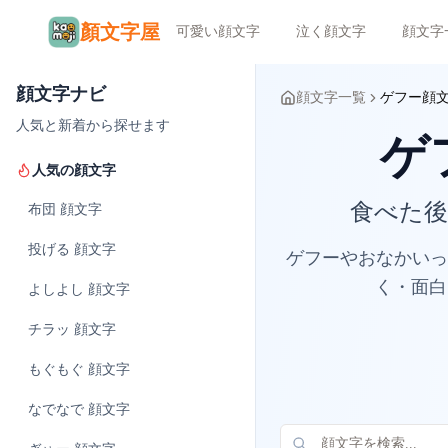
顏文字屋
可愛い顔文字
泣く顔文字
顔文字
顔文字ナビ
顔文字一覧
ゲフー顔
人気と新着から探せます
ゲフ
人気の顔文字
食べた後
布団
顔文字
投げる
顔文字
ゲフーやおなかいっ
く・面白
よしよし
顔文字
チラッ
顔文字
もぐもぐ
顔文字
なでなで
顔文字