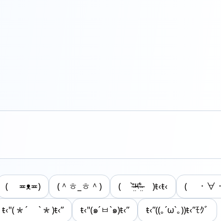
( ≖ᴥ≖​)
(＾ㅎ_ㅎ＾)‎
( ⁼̴̶̤̀༥⁼̴̶̤́ )ŧ‹ŧ‹
( ・∀・
ŧ‹"(*´ `*)ŧ‹”
ŧ‹"(๑´ㅂ`๑)ŧ‹”
ŧ‹”((｡´ω`｡))ŧ‹”ﾓｸﾞ