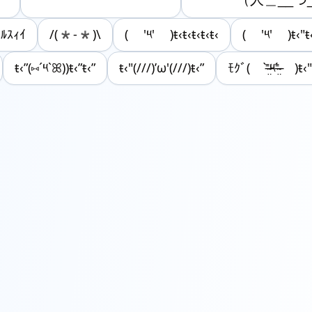
(ｸﾙｽｨｲ
/(*-*)\
( '༥' )ŧ‹ŧ‹ŧ‹ŧ‹ŧ‹
( '༥' )ŧ‹"ŧ
ŧ‹”(‎‎⑅´༥`‎‎ꕤ))ŧ‹”ŧ‹”
ŧ‹"(///)’ω'(///)ŧ‹”
ﾓｸﾞ( ⁼̴̶̤̀༥⁼̴̶̤́ )ŧ‹