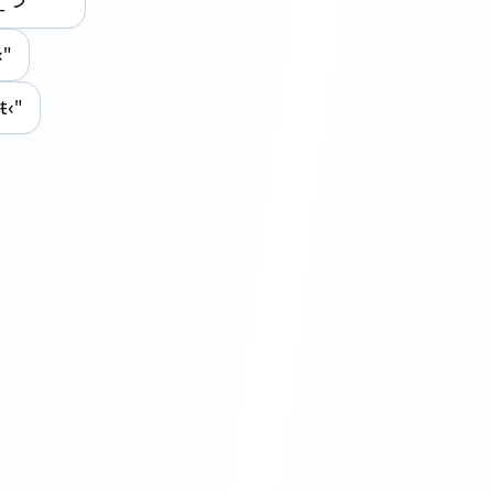
‹"
"ŧ‹"