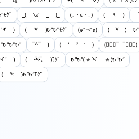
‹"ﾓｸﾞ
_( ‘ω’ _ )_
(｡・ε・｡)
( ˙༥˙ )
'༥' )
( '༥' )ŧ‹"ŧ‹"ﾓｸﾞ
(๑ᵔ⤙ᵔ๑)
( ˙༥˙ ) ŧ‹"
"ŧ‹"ŧ‹"ŧ‹"
¯^¯ )
( ‘ ³ ‘ )
(๑⃙⃘¯−¯๑⃙⃘)
´༥`" )
( •̅༥•̅｡ )ﾓｸﾞ
ŧ‹"ŧ‹"(*´༥` *)ŧ‹"ŧ‹”
( ‘༥‘ )ŧ‹”ŧ‹”ﾓｸﾞ