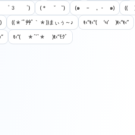
( ゜3 ゜)
(＊ ˘ ˘)
(๑ – 。- ๑)
(( )
)
((*´ﾟ艸ﾟ｀*))まぃぅ～♪
ŧ‹"ŧ‹"( ‘ч’ )ŧ‹"ŧ‹”
‹”
ŧ‹”( *ˊ˘ˋ* )ŧ‹”ﾓｸﾞ