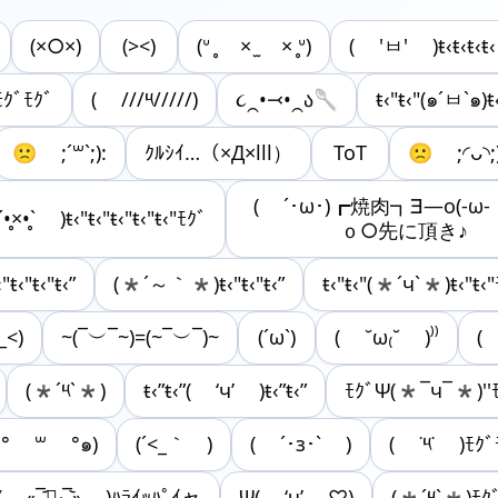
(×○×)
(><)
(ᐡ ̥ × ̫ × ̥ᐡ)
( 'ㅂ' )ŧ‹ŧ‹ŧ‹ŧ‹
ｸﾞﾓｸﾞ
( ///༥/////)
૮⁔•⤙•⁔ა🥄
ŧ‹"ŧ‹"(๑´ㅂ`๑)ŧ‹
🙁 ;´꒳`;):
ｸﾙｼｲ…（×Д×lll）
ToT
🙁 ;◜ᴗ◝;)
( ´･ω･)┏焼肉┓∃―o(-ω
•̥×•̥` )ŧ‹"ŧ‹"ŧ‹"ŧ‹"ŧ‹"ﾓｸﾞ
ｏ○先に頂き♪
"ŧ‹"ŧ‹"ŧ‹”
(*´～｀*)ŧ‹"ŧ‹"ŧ‹”
ŧ‹"ŧ‹"(*´ч`*)ŧ‹"ŧ‹"
_<)
~(¯︶¯~)=(~¯︶¯)~
(´ω`)
( ˘ω₍˘ )⁾⁾
( 
(*´༥`*)
ŧ‹”ŧ‹”( ‘ч’ )ŧ‹”ŧ‹”
ﾓｸﾞΨ(*¯ч¯*)''ﾓ
๑° ꒳ °๑)
(´<_｀ )
( ´･з･` )
( ˙༥˙ )ﾓｸﾞ
( ˶‾᷄౪̮₍‾᷅˵ )ﾊﾗｲｯﾊﾟｲャ
Ψ( ‘ч’ ♡)
(*´༥`*)ﾓｸ