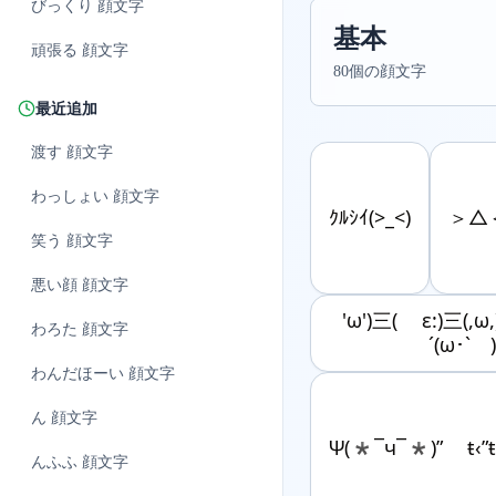
びっくり
顔文字
基本
頑張る
顔文字
80個の顔文字
最近追加
渡す
顔文字
わっしょい
顔文字
ｸﾙｼｲ(>_<)
＞△
笑う
顔文字
悪い顔
顔文字
'ω')三( ε:)三(,
わろた
顔文字
´(ω･` 
わんだほーい
顔文字
ん
顔文字
Ψ(*¯ч¯*)” ŧ‹”ŧ
んふふ
顔文字