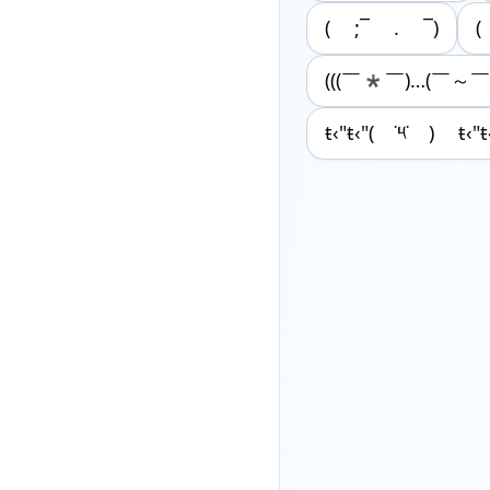
( ;¯ . ¯)
(((￣*￣)…(￣～￣
ŧ‹"ŧ‹"( ˙༥˙ ) ŧ‹"ŧ