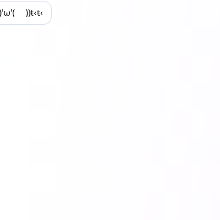
'ω'( ))ŧ‹ŧ‹