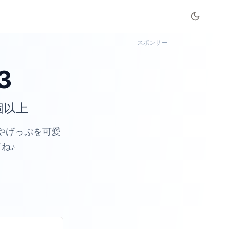
スポンサー
3
個以上
やげっぷを可愛
ね♪