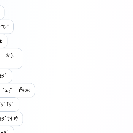
"ŧ‹”
:
- *)｡
ﾓｸﾞ
˘ω₍˘ )⁾⁾ŧ‹ŧ‹
ｸﾞﾓｸﾞ
ﾓｸﾞｻｲｺｳ
ﾞﾓｸﾞ