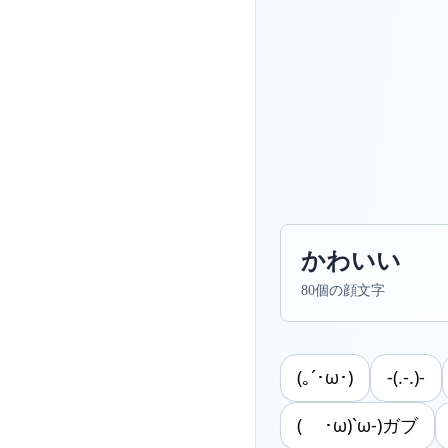
かわいい
80個の顔文字
(｡´･ω･)
-(.-.)-
( ･ω)`ω-)ガブ