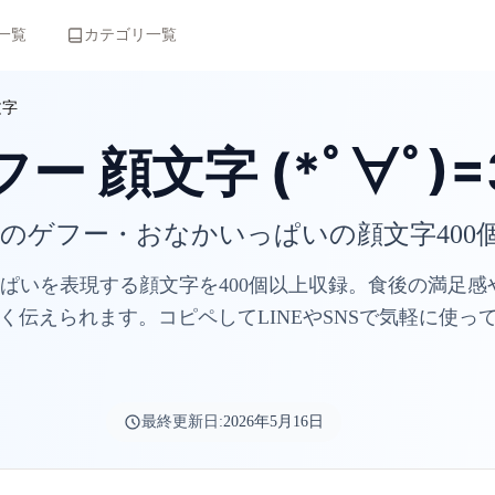
一覧
カテゴリ一覧
文字
ー 顔文字 (*ﾟ∀ﾟ)=
のゲフー・おなかいっぱいの顔文字400
ぱいを表現する顔文字を400個以上収録。食後の満足感
く伝えられます。コピペしてLINEやSNSで気軽に使って
最終更新日:
2026年5月16日