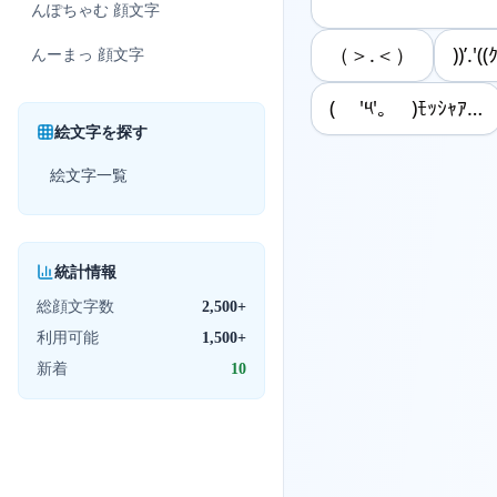
んぽちゃむ
顔文字
（＞.＜）
))’.'(
んーまっ
顔文字
( '༥'｡ )ﾓｯｼｬｱ…
絵文字を探す
絵文字一覧
統計情報
総顔文字数
2,500+
利用可能
1,500+
新着
10