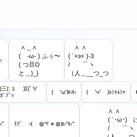
　 ∧＿∧

　∧ ∧

　(　-ω- ) ふぅ〜

( ´×з× )-3

＜
　( つ旦O

/　　⌒ヽ

　と＿)_)
（人＿__つ_つ
ω,)三(:3 )Σ(ﾟ∀
( 'ω')ŧ‹ŧ‹
( 'ч' )ﾑｼｬﾑｼｬ
)ｶﾞﾌﾞｯ
　　　　∧ ∧　　　
　　　　( ´･ω･)　
‹”
ﾓｸﾞ ˒˒( ◍′༥‵*◍)ŧ‹"ŧ‹"
　　　　/　　⌒ヽ　
　　　 （人＿__つ