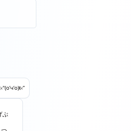
ŧ‹"(o’ч’o)ŧ‹”
　　　

げぷ

　　

_つ