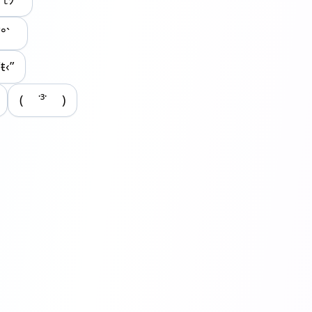
´°`
ŧ‹”
( ˙³˙ )