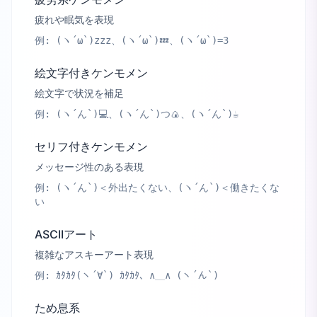
疲れや眠気を表現
例:
(ヽ´ω`)zzz、(ヽ´ω`)💤、(ヽ´ω`)=3
絵文字付きケンモメン
絵文字で状況を補足
例:
(ヽ´ん`)💻、(ヽ´ん`)つ🍙、(ヽ´ん`)☕
セリフ付きケンモメン
メッセージ性のある表現
例:
(ヽ´ん`)＜外出たくない、(ヽ´ん`)＜働きたくな
い
ASCIIアート
複雑なアスキーアート表現
例:
ｶﾀｶﾀ(ヽ´∀`) ｶﾀｶﾀ、∧＿∧ (ヽ´ん`)
ため息系