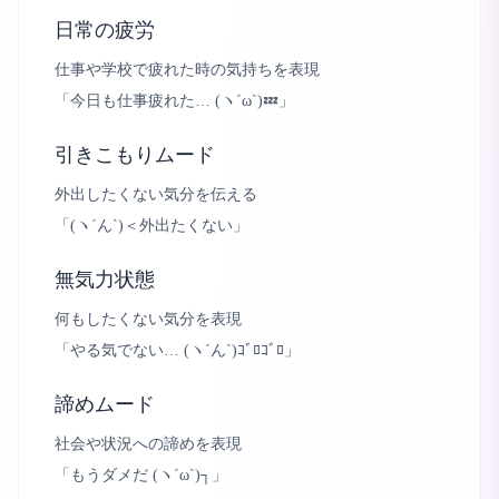
日常の疲労
仕事や学校で疲れた時の気持ちを表現
「
今日も仕事疲れた… (ヽ´ω`)💤
」
引きこもりムード
外出したくない気分を伝える
「
(ヽ´ん`)＜外出たくない
」
無気力状態
何もしたくない気分を表現
「
やる気でない… (ヽ´ん`)ｺﾞﾛｺﾞﾛ
」
諦めムード
社会や状況への諦めを表現
「
もうダメだ (ヽ´ω`)┐
」