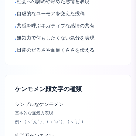
社会への諦めや冷めた感情を表現
•
自虐的なユーモアを交えた投稿
•
共感を呼ぶネガティブな感情の共有
•
無気力で何もしたくない気分を表現
•
日常のだるさや面倒くささを伝える
•
ケンモメン顔文字の種類
シンプルなケンモメン
基本的な無気力表現
例:
(ヽ´ん`)、(ヽ´ω`)、(ヽ´д`)
疲労系ケンモメン