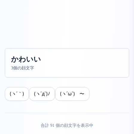
かわいい
3個の顔文字
(ヽ´｀)
(ヽ´д`)ﾉ
(ヽ´ω`) 〜
合計
91
個の顔文字を表示中