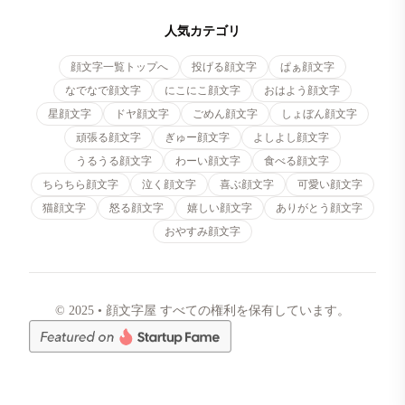
人気カテゴリ
顔文字一覧トップへ
投げる顔文字
ぱぁ顔文字
なでなで顔文字
にこにこ顔文字
おはよう顔文字
星顔文字
ドヤ顔文字
ごめん顔文字
しょぼん顔文字
頑張る顔文字
ぎゅー顔文字
よしよし顔文字
うるうる顔文字
わーい顔文字
食べる顔文字
ちらちら顔文字
泣く顔文字
喜ぶ顔文字
可愛い顔文字
猫顔文字
怒る顔文字
嬉しい顔文字
ありがとう顔文字
おやすみ顔文字
© 2025 • 顔文字屋 すべての権利を保有しています。