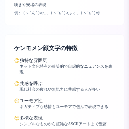
嘆きや安堵の表現
例:
(ヽ´ん`)ﾊｧ…、(ヽ´ω`)<ふぅ、(ヽ´ω`)💨
ケンモメン顔文字の特徴
独特な雰囲気
😊
ネット文化特有の冷笑的で自虐的なニュアンスを表
現
共感を呼ぶ
😊
現代社会の疲れや無気力に共感する人が多い
ユーモア性
😊
ネガティブな感情もユーモアで包んで表現できる
多様な表現
😊
シンプルなものから複雑なASCIIアートまで豊富