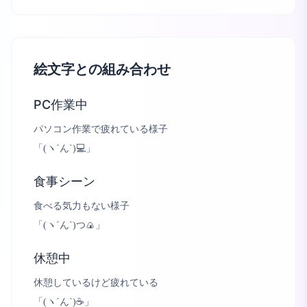
絵文字との組み合わせ
PC作業中
パソコン作業で疲れている様子
「
(ヽ´ん`)💻
」
食事シーン
食べる気力もない様子
「
(ヽ´ん`)つ🍙
」
休憩中
休憩しているけど疲れている
「
(ヽ´ん`)☕
」