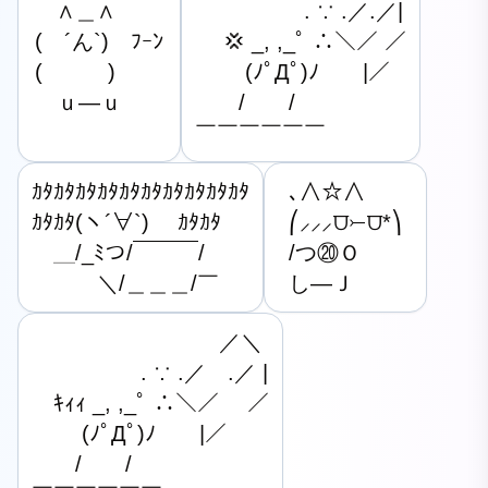
　∧＿∧

　　　　　. ∵ .／.／|

(　´ん`)　ﾌｰﾝ

　 💢 _, ,_ﾟ ∴＼／ ／

(　　　)

　　 (ﾉﾟДﾟ)ﾉ　　|／

　ｕ―ｕ
　　/　　/

￣￣￣￣￣￣
ｶﾀｶﾀｶﾀｶﾀｶﾀｶﾀｶﾀｶﾀｶﾀｶﾀ

､∧☆∧

ｶﾀｶﾀ(ヽ´∀`)　 ｶﾀｶﾀ

⎛⸝⸝⸝⩌⤚⩌*⎞

　＿/_ﾐつ/￣￣￣/

/つ⑳Ｏ

　　　＼/＿＿＿/￣
し―Ｊ
　　　　　　　 　 ／＼

　　　　　. ∵ .／　.／ |

　ｷｨｨ _, ,_ﾟ ∴＼／ 　／

　　 (ﾉﾟДﾟ)ﾉ　　|／

　　/　　/
