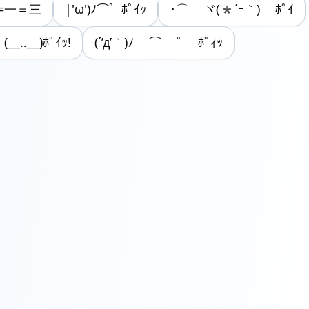
ﾆ=一＝三
|'ω')ﾉ⌒゜ﾎﾟｲｯ
･⌒ ヾ(*´ｰ｀) ﾎﾟｲ
＿‥＿)ﾎﾟｲｯ!
(´’д’｀)ﾉ ⌒ ﾟ ﾎﾟｨｯ