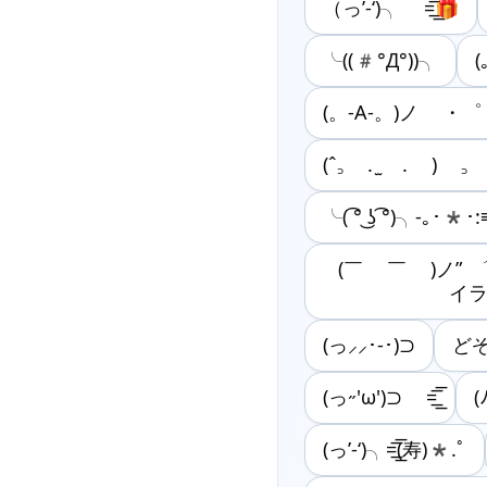
（っ’-‘)╮ =͟͟͞͞🎁
╰((#°Д°))╮
(。-A-。)ノ ・゜
(ˆ꜆ . ̫ . ) 
╰( ͡° ͜ʖ ͡°)╮-｡･*･:
(￣ ￣ )ノ”
イ
(っ⸝⸝･-･)⊃
どぞ(
(っ˶'ω')⊃ =͟͟͞͞
(
(っ’-‘)╮=͟͟͞͞(寿)*.ﾟ