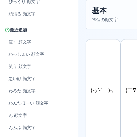
びっくり
顔文字
基本
頑張る
顔文字
79個の顔文字
最近追加
渡す
顔文字
わっしょい
顔文字
笑う
顔文字
悪い顔
顔文字
(っ’-‘ )╮
(￣
わろた
顔文字
わんだほーい
顔文字
ん
顔文字
んふふ
顔文字