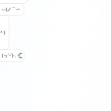
-.-)ノ⌒-~
＾)
(っˊᵕˋ)╮=͟͟͞͞