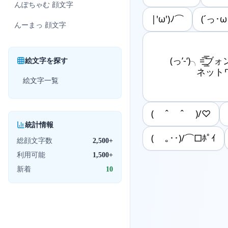
んぽちゃむ
顔文字
|'ω')ﾉ⌒
(´っ･ω
んーまっ
顔文字
(っ’-‘)╮=͟͟
絵文字を探す
ネット
絵文字一覧
( ˆ ˆ )/♡
統計情報
( ｡･･)/⌒□ﾎﾟｲ
総顔文字数
2,500+
利用可能
1,500+
新着
10