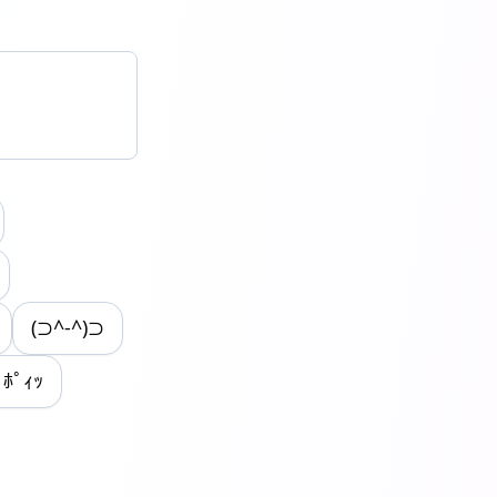
(⊃^-^)⊃
ﾎﾟｨｯ