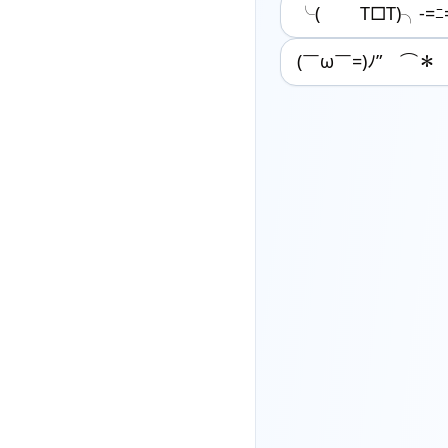
╰( T□T)╮-=
(￣ω￣=)ﾉ” ⌒＊ (