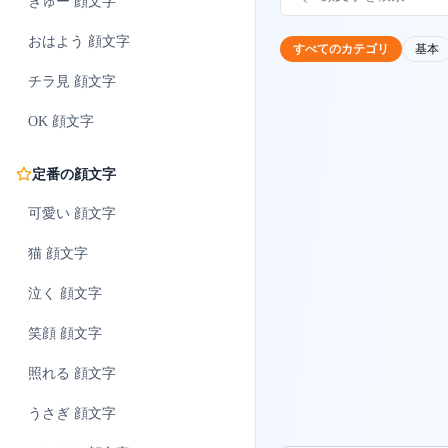
ぎゅー
顔文字
おはよう
顔文字
すべてのカテゴリ
基本
チラ見
顔文字
OK
顔文字
定番の顔文字
可愛い
顔文字
猫
顔文字
泣く
顔文字
笑顔
顔文字
照れる
顔文字
うさぎ
顔文字