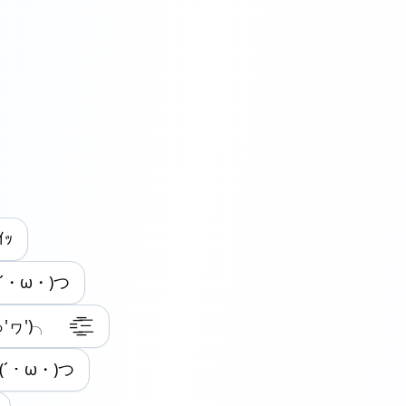
ｲｯ
(´・ω・)つ
ヮ')╮ =͟͟͞͞三
ﾙ(´・ω・)つ