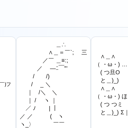
　　　　　　 ＿∴

　　　　　∧＿＝￣`; 　三

　∧＿∧

　　　　／￣ ＿≡:;

（ ・ω・) …

　　　／　 ―ﾆ￣”’

　( つ旦O

　　 /　　/)

　と＿)_)

∇￣)フ
　　/　 _ ＼

　∧＿∧

　 ｜　/＼　＼

（ ・ω・) ほ
　 ｜ /　 ヽ ｜

　( つ つミ

　／ ﾉ　　 | ｜

　と＿)_) 
／ ／　　　(　ヽ

ヽ_〉　　　 ￣￣