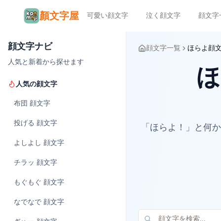
顏文字屋
可愛い顔文字
泣く顔文字
顔文字
顔文字ナビ
顔文字一覧
ほらよ顔
人気と新着から探せます
ほ
人気の顔文字
布団
顔文字
投げる
顔文字
「ほらよ！」と何か
よしよし
顔文字
チラッ
顔文字
もぐもぐ
顔文字
なでなで
顔文字