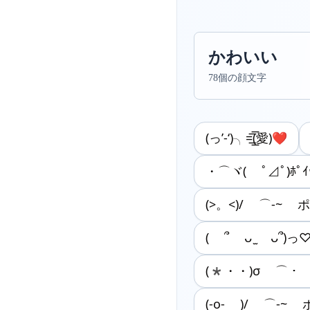
かわいい
78個の顔文字
(っ’-‘)╮=͟͟͞͞(愛)❤︎
・⌒ヾ( ﾟ⊿ﾟ)ﾎﾟｲ
(>。<)/ ⌒-~ 
( ՞ ᴗ ̫ ᴗ՞)っ
(*・・)σ ⌒・ 
(-o- )/ ⌒-~