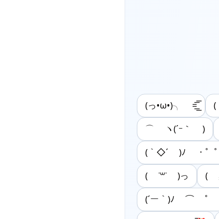
(っ•ω•)╮ =͟͟͞͞
⌒ ヽ(´ｰ｀ )
(｀◇´ )ﾉ ・゜
( ˙꒳˙ )っ
( 
(´ー｀)ﾉ ⌒ ﾟ 