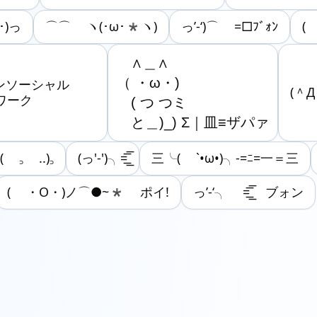
･)っ
⌒⌒ ヽ(･ω･*ヽ)
っ’-‘)⌒ =□ﾌﾞｫﾝ
( 
　∧＿∧

（ ・ω・)

͞͞ブォンソーシャル
(＾Д
ワーク
　( つ つミ

　と＿)_) Σ｜皿≡ザパァ
( ꜆ ..)꜆
(っ'-')╮=͟͟͞͞
三╰( `•ω•)╮-=ﾆ=一＝三
( ・O・)ノ⌒●~* ポイ!
っ’-‘╮ =͟͟͞͞ ブォン