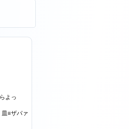
らよっ

Σ｜皿≡ザパァ