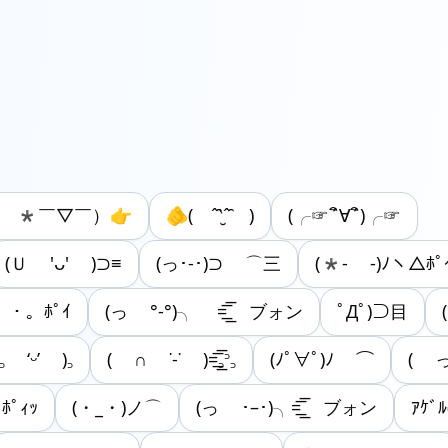
( *￣▽￣）👉
🫵( ˆ̑‵̮ˆ̑ )
(╭☞´ิ∀´ิ)╭☞
(Ｕ 'ᴗ' )⊃≡
(っ･-･)⊃ ⌒三
(*- -)ﾉヽ△ﾎﾟ
゜・。ﾎﾟｲ
(っ °-°)╮ =͟͟͞͞ ブォン
ﾟДﾟ)⊃目
꜆ ‘ᵕ’ )꜆
( ∩ ˙-˙ )=͟͟͞͞꜆꜄꜆
(ﾉﾟ∀ﾟ)ﾉ ⌒
( っ'
ﾎﾟｨｯ
(・_・)ノ⌒
‪(っ ･–･)╮=͟͟͞͞‬ ブォン
ｱｹﾞ