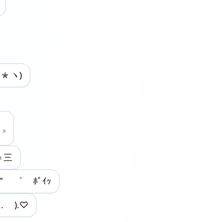
･*ヽ)
꜆
一＝三
” ゜ ﾎﾟｲｯ
 . ).♡