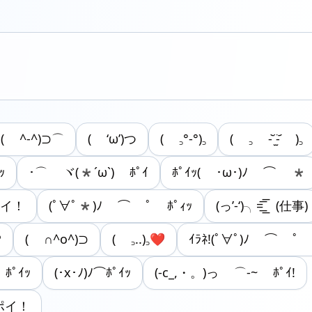
( ^-^)⊃⌒
( ‘ω’)つ
( ꜆°-°)꜆
( ꜆ -᷅ ̫̈-᷄ )꜆
ｯ
･⌒ ヾ(*´ω`) ﾎﾟｲ
ﾎﾟｲｯ( ･ω･)ﾉ ⌒ *
ポイ！
(ﾟ∀ﾟ*)ﾉ ⌒ ﾟ ﾎﾟｨｯ
(っ’-‘)╮=͟͟͞͞ (仕事)
♡
( ∩^o^)⊃
( ꜆..)꜆❤︎
ｲﾗﾈ!(ﾟ∀ﾟ)ﾉ ⌒ ﾟ 
ﾎﾟｲｯ
(･x･ﾉ)ﾉ⌒ﾎﾟｲｯ
(-c_,・。)っ ⌒-~ ﾎﾟｲ!
 ポイ！