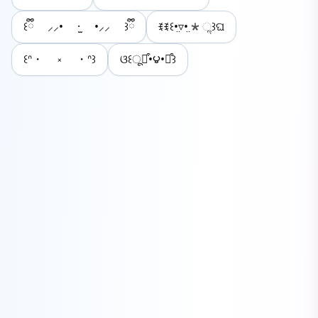
꒰ྀི ⸝⸝• ·̫ •⸝⸝ ꒱ྀི
ꉂꉂ꒰•̤▿•̤*ૢ꒱ଘ
꒰ᐢ・ ༝ ・ᐢ꒱
ଓ꒰ू๑͒•౪•๑͒꒱