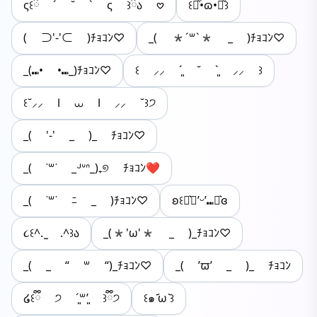
ς꒰ྀིྀི ´ ˘ ` ς ꒱ྀིྀིა 𖹭
꒰⌯͒•ɷ•⌯͒꒱
( ⊃'-'⊂ )ﾁｮｺﾝ♡
_( *´꒳`* _ )ﾁｮｺﾝ♡
_(⑉• •⑉_)ﾁｮｺﾝ♡
꒰ ⸝⸝ ˊ͈ ˘ ˋ͈ ⸝⸝ ꒱
꒰˘⸝⸝ Ⅰ ⩊ Ⅰ ⸝⸝ ˘꒱੭
_( '-' _ )_ ﾁｮｺﾝ♡
_( ˙꒳​˙ _ᒢᐡᐢ_)₊୭ ﾁｮｺﾝ❤︎
_( ˙꒳​˙ ﾆ _ )ﾁｮｺﾝ♡
ʚ꒰⋆͛⑉’ᵕ’⑉꒱͛ɞ
૮꒰^. ̫ .^꒱ა
_(*'ω'* _ )_ﾁｮｺﾝ♡
_( _ “ ꒳ “)_ﾁｮｺﾝ♡
_( ’ϖ’ _ )_ ﾁｮｺﾝ
໒꒰ྀི ੭ ´͈꒳’͈ ꒱ྀི੭
꒰๑ ᷄ω ᷅꒱