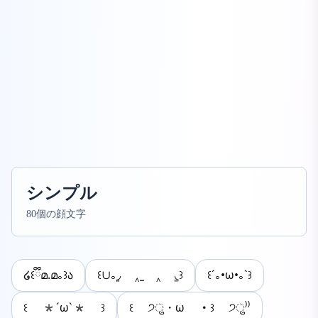
シンプル
80個の顔文字
໒꒰ྀིമ.മ｡꒱ა
꒰∪｡◞͈ ‸ ̫ ‸ ◟͈꒱
꒰´｡•ω•｡`꒱
꒰ *´ω`* ꒱
꒰ ੭ु・ω ・꒱ ੭ु⁾⁾