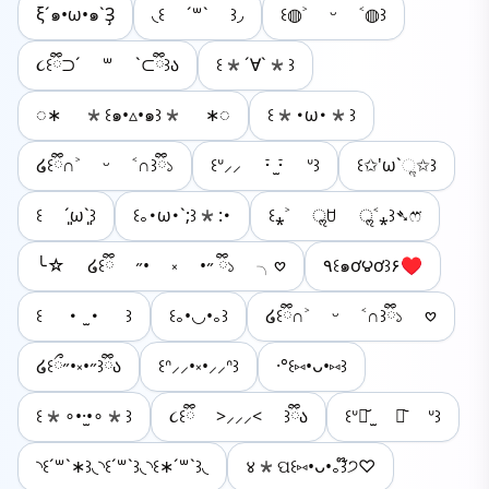
ξ´๑•ω•๑`Ҙ
◟꒰ ´꒳` ꒱◞
꒰◍˃ ᵕ ˂◍꒱
૮꒰ྀི⊃´ ꒳ `⊂ྀི꒱ა
꒰*´∀`*꒱
◌∗ *꒰๑•▵•๑꒱* ∗◌
꒰*･ω･*꒱
໒꒰ྀི∩˃ ᵕ ˂∩꒱ྀི১
꒰ᐡ⸝⸝ ･̆ ̫･̆ ᐡ꒱
꒰✩'ω`ૢ✩꒱
꒰ ´͈ω`͈꒱
꒰｡･ω･`;꒱*:･
꒰⁎˃ ॢꇴ ॢ˂⁎꒱➴ෆ⃛
╰☆ ໒꒰ྀི ˶• ༝ •˶ ྀི১ ╮𖹭
٩꒰๑ơ౪ơ꒱۶♥
꒰ ・ ̫・ ꒱
꒰｡•◡•｡꒱
໒꒰ྀི∩˃ ᵕ ˂∩꒱ྀི১ 𖹭
໒꒰ྀ˶•༝•˶꒱ྀིა
꒰ᐢ⸝⸝•༝•⸝⸝ᐢ꒱
·°꒰⑅•ᴗ•⑅꒱
꒰*∘•·̫•∘*꒱
૮꒰ྀི >⸝⸝⸝< ꒱ྀིა
꒰ᐡ⌯᷄︎ ̫ ⌯᷅︎ ᐡ꒱
◝꒰´꒳`∗꒱◟◝꒰´꒳`꒱◟◝꒰∗´꒳`꒱◟
४*ପ꒰⑅•ᴗ•｡꒱໊੭♡