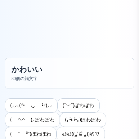
かわいい
80個の顔文字
(⸝⸝⸜(˶•̀ ◡ •́˶)⸝⸝
(˘︶˘)ぽわぽわ
( ◜࿁◝ )⸝ぽわぽわ
(｡•́ω•̀｡)ぽわぽわ
( ˘ ³˘)ぽわぽわ
ｶｶｶｶ((⁎ ́ଳ ̀⁎))ｶﾜﾕｽ