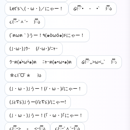
Let's＼(・ω・)／にゃー！
໒꒰ྀི´• ˕ •` ꒱ྀིა
૮꒰ྀི˶˃ᆺ˂˶ ꒱ྀིა
(´ฅωฅ｀)うー！٩(๑òωó๑)۶にゃー！
(｣･ω･)｣ｳｰ (/･ω･)/ﾆｬｰ
ｳｰฅ(๑•̀ω•́๑)ฅ ﾆｬｰฅ(๑•ω•๑)ฅ
໒꒰ྀི´,,>ω<,,` ꒱ྀི১
☆૮꒰ˊᗜˋ* ꒱ა
(｣・ω・)｣うー！(/・ω・)/にゃー！
(｣≧∇≦)｣うー(/≧∇≦)/にゃー!
(｣・ω・)｣うー！(｢・ω・)｢にゃー！
૮꒰ྀི˶> ༝ <˶꒱ྀིა
૮꒰ྀི˶˃ᆺ˂˶꒱ྀིა