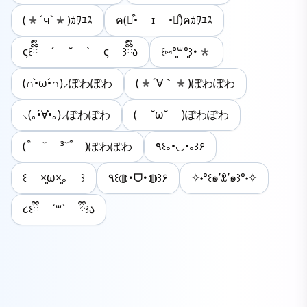
(*´ч`*)ｶﾜﾕｽ
ฅ(⌯͒• ɪ •⌯͒)ฅｶﾜﾕｽ
ς꒰ྀིྀི ´ ˘ ` ς ꒱ྀིྀིა
꒰⑅°͈꒳°͈꒱･*
(∩•̀ω•́∩)⸝ぽわぽわ
(*´∀｀*)ぽわぽわ
⸜(｡•́∀•̀｡)⸝ぽわぽわ
( ˘ω˘ )ぽわぽわ
( ͒ ˘ ³˘ ͒ )ぽわぽわ
٩꒰｡•◡•｡꒱۶
꒰ ×͈ω×͈｡ ꒱
٩꒰◍･ᗜ･◍꒱۶
✧˖°꒰๑’ꀾ’๑꒱°˖✧
૮꒰ྀི ´꒳` ྀི꒱ა