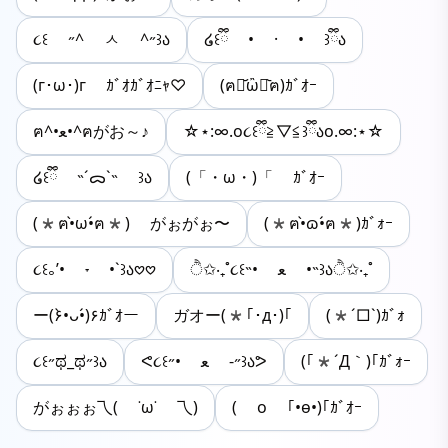
૮꒰ ˶^ ㅅ ^˶꒱ა
໒꒰ྀི • · • ꒱ྀིა
(г･ω･)г ｶﾞｵｶﾞｵﾆｬ♡
(ฅ･᷄ὢ･᷅ฅ)ｶﾞｵｰ
ฅ^•ﻌ•^ฅがお～♪
☆⋆:∞.o૮꒰ྀི≧▽≦꒱ྀིაo.∞:⋆☆
໒꒰ྀི ˵ˊᯅˋ˵ ꒱ა
(「・ω・)「 ｶﾞｵｰ
(*ฅ•̀ω•́ฅ*) がぉがぉ〜
(*ฅ•̀ɷ•́ฅ*)ｶﾞｫｰ
૮꒰｡’• ˕ •`꒱ა𖹭𖹭
ੈ✩‧₊˚૮꒰˵• ﻌ •˵꒱აੈ✩‧₊˚
ー(۶•̀ᴗ•́)۶ｶﾞｵー
ガオー(*｢･д･)｢
(*´□`)ｶﾞｫ
૮꒰˶ಥ_ಥ˶꒱ა
ᕙ૮꒰˶• ﻌ -˶꒱აᕗ
(｢*´Д｀)｢ｶﾞｫｰ
がぉぉぉ乁( ˙ω˙ 乁)
( o ｢•ө•)｢ｶﾞｵｰ