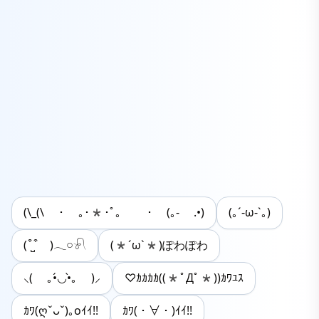
(\_(\ ･ ｡･*･ﾟ｡ ･ (｡- .•)
(｡´-ω-`｡)
( ͒ ̺ ͒ )𓂃𓏸𓍯
(*´ω`*)ぽわぽわ
⸜( ｡•́◡•̀｡ )⸝
♡ｶｶｶｶ((*ﾟДﾟ*))ｶﾜﾕｽ
ｶﾜ(ღˇᴗˇ)｡oｲｲ!!
ｶﾜ(・∀・)ｲｲ!!