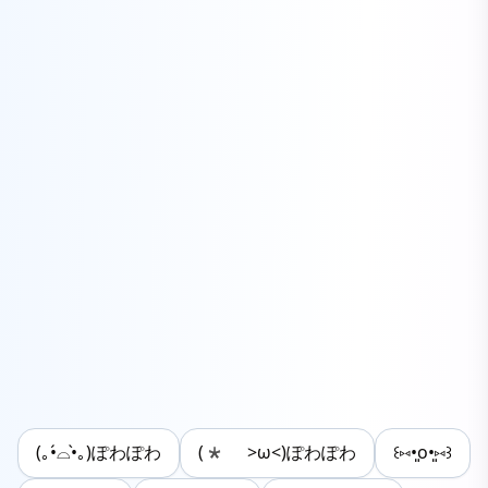
(｡•́⌓•̀｡)ぽわぽわ
(* >ω<)ぽわぽわ
꒰⑅•͈o•͈⑅꒱