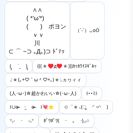
　　　　∧∧

　　　( *’ω’*)

　　　(　　)　ポヨン

（´-`）.｡oO
　　　　ｖｖ

　 　　　川

⊂ ⌒ ~⊃ ｡Д｡)⊃ ﾄﾞﾃｯ
(̨̡ ¨̮ )̧̢
(((*♥д♥*)))ｶｯｶﾜｲｽｷﾞﾙｯ
.:*(｡+♡＾ω＾♡+｡)*:.ヵヮィィ
(人･ω･)☆超かわいい☆(･ω･人)
꒰･･ﾐ꒱
꒰∪ɞ̴̶̷ ·̫ ɞ̴̶̷ ꒱💘⭐
✩゜*⸜(ू ◜࿁◝ )
ᐡ𓂂- · -𓂂ᐡ
ﾎﾟﾜﾎﾟﾜ( · ｡ ·)𓈒𓂂𓏸