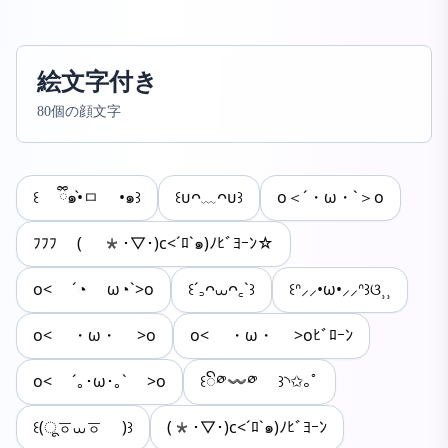
絵文字付き
80個の顔文字
꒰ ྀི๑•̀ㅁ •๑꒱
꒰ᴜᴖ﹏ᴖᴜ꒱
o＜´・ω・`＞o
ﾌﾌﾌ ( *･▽･)c<´ﾛ`๑)ﾉﾋﾞﾖｰﾝ☆
o< ´◔ ω◔`>o
꒰´꜆ᴖ⩊ᴖ꜀`꒱
꒰ᐢ⸝⸝•ω•⸝⸝ᐢ꒱ଓ⸒⸒
o< ・ω・ >o
o< ・ω・ >oﾋﾞﾛｰﾝ
o< ´｡･ω･｡` >o
꒰ꦼ༳〰༳ ꒱◝✩｡ﾟ
꒰(ूㆆ⩊ㆆ )꒱
(*･▽･)c<´ﾛ`๑)ﾉﾋﾞﾖｰﾝ