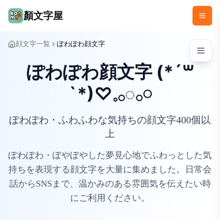
顏文字屋
顔文字一覧
ぽわぽわ顔文字
ぽわぽわ顔文字 (*´꒳
`*)♡𓈒𓂂◌𓂂𓏸
ぽわぽわ・ふわふわな気持ちの顔文字400個以
上
ぽわぽわ・ぽやぽやした夢見心地でふわっとした気
持ちを表現する顔文字を大量に集めました。日常会
話からSNSまで、温かみのある雰囲気を伝えたい時
にご利用ください。