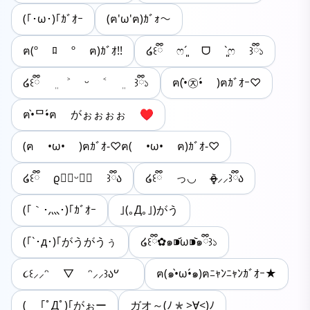
(｢･ω･)｢ｶﾞｵｰ
(ฅ'ω'ฅ)ｶﾞｫ～
ฅ(º ﾛ º ฅ)ｶﾞｵ!!
໒꒰ྀི ෆ´͈ ᗜ `͈ෆ ꒱ྀི১
໒꒰ྀི ܸ ˃ ᵕ ˂ ܸ ꒱ྀི১
ฅ(•̀㉨•́ )ฅｶﾞｵｰ♡
ฅ•̀ᄆ•́ฅ がぉぉぉぉ ♥
(ฅ •ω• )ฅｶﾞｵ-♡ฅ( •ω• ฅ)ｶﾞｵ-♡
໒꒰ྀི ϱ॔﹏ᵕ๑॓ ꒱ྀིა
໒꒰ྀི っ◡ o̴̶̷̥᷅⸝⸝꒱ྀིა
(｢｀･灬･)｢ｶﾞｵｰ
｣(｡Д｡｣)がう
(｢`･д･)｢がうがうぅ
໒꒰ྀི✿๑⁍᷄ω⁍᷅๑ྀི꒱১
૮꒰⸝⸝ᵔ ▽ ᵔ⸝⸝꒱ა𐡏 ㅤ
ฅ(๑•̀ω•́๑)ฅﾆｬﾝﾆｬﾝｶﾞｵｰ★
( ｢ﾟДﾟ)｢がぉー
ガオ～(ﾉ*>∀<)ﾉ