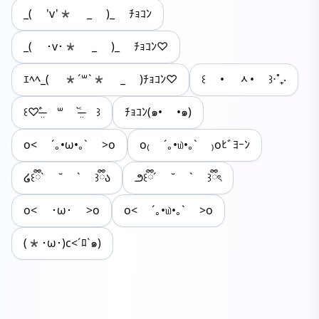
_( 'v'* _ )_ ﾁｮｺﾝ
_( ･v･* _ )_ ﾁｮｺﾝ♡
ｴﾍﾍ_( *´꒳`* _ )ﾁｮｺﾝ♡
꒰ • ᆺ• ꒱⋅˚₊‧
꒰♡˃̶̤́ ꒳ ˂̶̤̀ ꒱
ﾁｮｺﾝ(๑• •๑)
o< ´｡•ω•｡` >o
o₍ ´｡•௰•｡` ₎oﾋﾞﾖｰﾝ
໒꒰ྀི` ˘ ` ꒱ྀིა
౨꒰ྀི´ ˘ ` ꒱ྀིৎ
o< ･ω･ >o
o< ´｡•௰•｡` >o
(*･ω･)c<´ﾛ`๑)