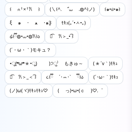
꒰ ⍝╹×╹𐙚 ꒱
(㇏꒰^ᱹ ﹼ⩊ ᱹ◍^꒱ノ)
꒰๑•௰•๑꒱
ξ ๑ ･ ﻌ ･๑Ҙ
ﾓｷｭ(｡´•ㅅ•｡)
໒꒰ྀི◍•⩊•◍𐙚꒱ა
꒰͡ 𐙚＞_• ͡꒱
(´・ω・｀)モキュ？
•ू(ᵒ̴̶̷ωᵒ̴̶̷*•ू) ​ )੭ु⁾ もきゅ～
(*´v｀)ﾓｷｭ
꒰͡ 𐙚＞_＜ ͡꒱
૮꒰ྀི ´･ꕀ･` ྀི꒱ა
(´･ω･｀)ﾓｷｭ
(ノ)ω(ヾ)ﾓｷｭﾓｷｭ♡
( っ)•ω•(ｃ )♡.゜