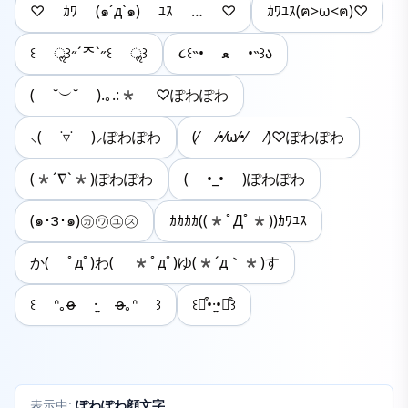
♡ ｶﾜ (๑´д`๑) ﾕｽ … ♡
ｶﾜﾕｽ(ฅ>ω<ฅ)♡
꒰ ॢ꒱˶´ᄌ`˶꒰ ॢ꒱
૮꒰˵• ﻌ •˵꒱ა
( ˘︶˘ ).｡.:* ♡ぽわぽわ
⸜( ˙▿˙ )⸝ぽわぽわ
(⁄ ⁄•⁄ω⁄•⁄ ⁄)♡ぽわぽわ
(*´∇`*)ぽわぽわ
( •_• )ぽわぽわ
(๑･౩･๑)㋕㋻㋴㋜
ｶｶｶｶ((*ﾟДﾟ*))ｶﾜﾕｽ
か( ﾟдﾟ)わ( *ﾟдﾟ)ゆ(*´д｀*)す
꒰ ᐢ｡o̶̶̷ ·̫ o̶̶̷｡ᐢ ꒱
꒰⌯͒•·̫•⌯͒꒱
ぽわぽわ顔文字
表示中: