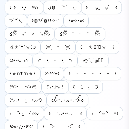
♩꒰ •·̫• ୨୧꒱
◟꒰◍ ´꒳` ꒱◞
꒰ ᐡᴗ͈ ̫ ᴗ͈` ꒱
◝꒰´꒳`꒱◟
꒰◍'౪`◍꒱۶✧˖°
꒰๑•×•๑꒱
໒꒰ྀི ｡˃ ▿ ˂｡꒱ྀིა
໒꒰ྀི ˃ ᵕ ˂ ꒱ྀི১
୧꒰*´꒳`*꒱૭
꒰⌗´͈ ᵕ `͈⌗꒱
꒰ *ฅ́˘ฅ̀* ꒱
૮꒰•༝•。꒱ა
꒰ᐢ •̤ ༝ •̤ ᐢ꒱
꒰ღ˘◡˘ற꒱⃛
꒰*n'ꇴ'n*꒱
꒰꒪꒫꒪⌯꒱
꒰ ˵ • ˵ • ˵ ꒱
‎꒰ᐢ࿀• ̫ •࿀⑅ᐢ꒱
꒰´｡•௰•｡`꒱
꒰ ˃̵͈ ‧̫ ˂̵͈꒱
꒰ᐢ⸝⸝• ·̭ •⸝⸝ᐢ꒱
૮꒰ིྀ˶꜆・ﻌ・꜀˶꒱ིྀა
꒰ ՞•`·̫ ‐՞꒱⟡.·
꒰ ᐢ⸝⸝•༝•⸝⸝ᐢ ꒱
꒰ ꒪⌓꒪ ⌯꒱
٩꒰๑･д･꒱۶♡
꒰ ՞> – <՞ ꒱