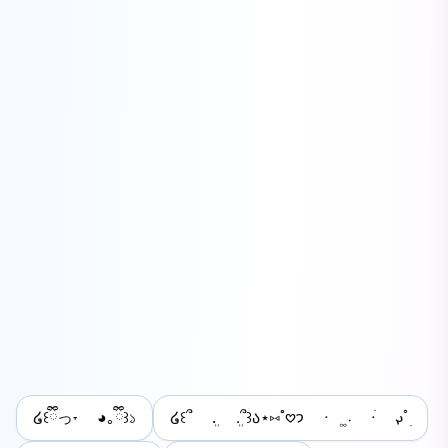
໒꒰ྀིっ˕ ◕｡ྀི꒱১
໒꒰՞ ܸ. .ܸ՞꒱ა⋆⑅˚𖹭𐭩 ᐧ ܁͚ ᐧֹ 𐬏ﾟׅ