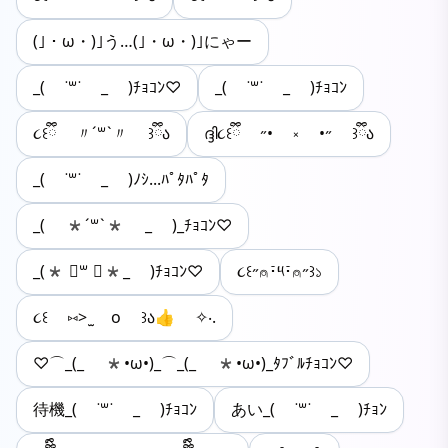
(｣・ω・)｣う…(｣・ω・)｣にゃー
_( ˙꒳​˙ _ )ﾁｮｺﾝ♡
_( ˙꒳​˙ _ )ﾁｮｺﾝ
૮꒰ྀི 〃´꒳`〃 ꒱ྀིა
ദ്ദി૮꒰ྀི ˶• ༝ •˶ ꒱ྀིა
_( ˙꒳​˙ _ )ﾉｼ...ﾊﾟﾀﾊﾟﾀ
_( *´꒳`* _ )_ﾁｮｺﾝ♡
_(* ॑꒳ ॑*_ )ﾁｮｺﾝ♡
૮꒰˶⍝‎･̆༥･̆⍝˶꒱১
૮꒰ ⑅> ̫ o ꒱ა👍 ✧‧.
♡⌒_(_ *•ω•)_⌒_(_ *•ω•)_ﾀﾌﾞﾙﾁｮｺﾝ♡
待機_( ˙꒳​˙ _ )ﾁｮｺﾝ
あい_( ˙꒳​˙ _ )ﾁｮﾝ