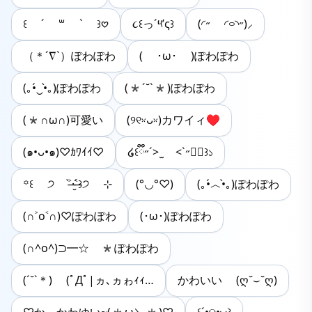
꒰ ´ ꒳ ` ꒱𖹭
૮꒰っ´༥’ς꒱
(◜˶ ◜࿁◝˶)⸝
（＊´∇`）ぽわぽわ
( ･ω･ )ぽわぽわ
(｡•́‿•̀｡)ぽわぽわ
(*´˘`*)ぽわぽわ
(*∩ω∩)可愛い
(୨୧ᵕ̤ᴗᵕ̤)カワイィ♥️
(๑•ᴗ•๑)♡ｶﾜｲｲ♡
໒꒰ྀི˶´> ̫ <`˶ྀི꒱১
꙳꒰ ੭ ˃̶̀·̮˂̶́꒱੭ ⊹
(°◡°♡)
(｡•́︿•̀｡)ぽわぽわ
(∩˃o˂∩)♡ぽわぽわ
(･ω･)ぽわぽわ
(∩^o^)⊃━☆゚*ぽわぽわ
(´˘`＊) (ﾟДﾟ|ヵ､ヵゎｨｨ…
かわいい (ღ˘⌣˘ღ)