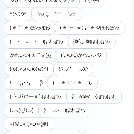
♡か、かわゆい~(*ω＼*)♡
꒰´•͈⌔•͈⑅꒱
꙳꒰•◡̎•꒱꙳
✩⸜(ू ◜ᵕ◝ )⸝✩
(*´꒳`*)ぽわぽわ
(*˘︶˘*).｡.:*♡ぽわぽわ
( ᵕ́ ᴗ ᵕ̀ )ぽわぽわ
(❁´◡`❁)ぽわぽわ
かわいい(*˙˘˙*)ஐ
(´,,•ω•,,)かわいぃ♡
((o(｡>ω<｡)o))ｶﾜｲｲ
꒰੭⸝⸝´˘ ‘⸝⸝꒱੭
꒰ ુ｡• ̫•｡ ૂ꒱໊
( * ॑˘ ॑* )⸝
(∩•̀ㅂ•́)⊃━☆ﾟ.ぽわぽわ
(⁄ ⁄•⁄ω⁄•⁄ ⁄)ぽわぽわ
(⸝⸝⸜(•̀_•́)⸝⸝)
(◜ ⌓◝ )ぽわぽわ
可愛い(ू>ω<ू❁)