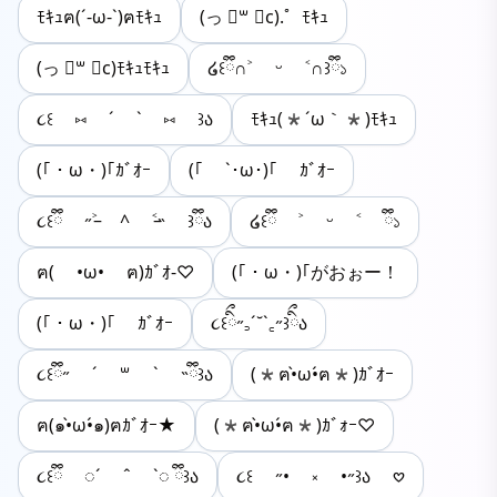
ﾓｷｭฅ(´-ω-`)ฅﾓｷｭ
(っ ॑꒳ ॑c).゜ﾓｷｭ
(っ ॑꒳ ॑c)ﾓｷｭﾓｷｭ
‎໒꒰ྀི∩˃ ᵕ ˂∩꒱ྀི১
૮꒰ ⑅ ´ ` ⑅ ꒱ა
ﾓｷｭ(*´ω｀*)ﾓｷｭ
(｢・ω・)｢ｶﾞｵｰ
(｢ `･ω･)｢ ｶﾞｵｰ
૮꒰ྀི ˶˃̵ ^ ˂̵˵ ꒱ྀིა
໒꒰ྀི ˃ ᵕ ˂ ྀི১
ฅ( •ω• ฅ)ｶﾞｵ-♡
(｢・ω・)｢がおぉー！
(｢・ω・)｢ ｶﾞｵｰ
૮꒰ིྀ˶꜆´˘`꜀˶꒱ིྀა
૮꒰ྀི˶ ´ ꒳ ` ˵ྀི꒱ა
(*ฅ•̀ω•́ฅ*)ｶﾞｵｰ
ฅ(๑•̀ω•́๑)ฅｶﾞｵｰ★
(*ฅ•̀ω•́ฅ*)ｶﾞｫｰ♡
૮꒰ྀི ◌´ ˆ `◌ ྀི꒱ა
૮꒰ ˶• ༝ •˶꒱ა 𖹭