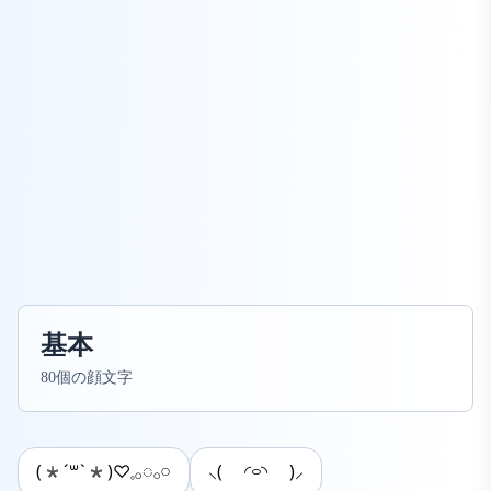
基本
80個の顔文字
(*´꒳`*)♡𓈒𓂂◌𓂂𓏸
⸜( ◜࿁◝ )⸝