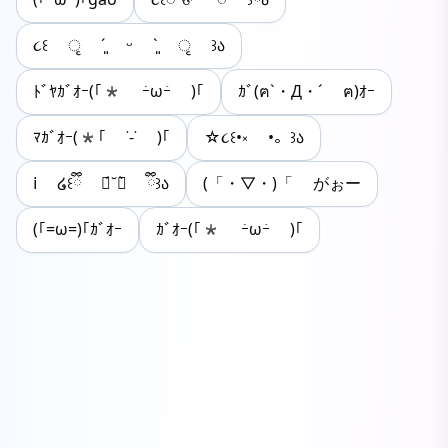
૮꒰ ृ ´͈ ᵕ `͈ ृ ꒱ა
ﾄﾞﾔｶﾞｵｰ(｢* ｰ̀ωｰ́ )｢
ｶﾞ(ฅ`・Д・´ ฅ)ｵｰ
ﾏｶﾞｵｰ(*｢ ˙-˙ )｢
☆૮꒰•༝ •。꒱ა
𝗂 ໒꒰ྀི ฅ́˘ฅ̀ ྀི꒱ა
(「・▽・)「 がぉー
(｢=ω=)｢ｶﾞｵｰ
ｶﾞｵｰ(｢* ｰ̀ωｰ́ )｢