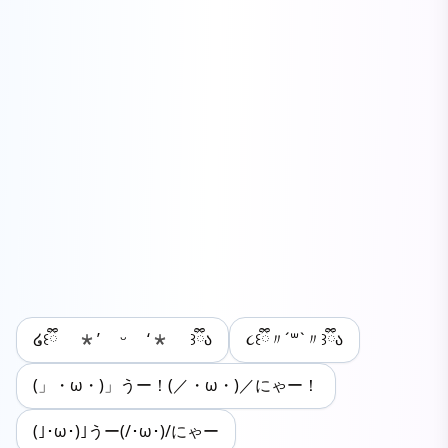
໒꒰ྀི *’ ᵕ ‘* ꒱ྀིა
૮꒰ྀི〃´꒳`〃꒱ྀིა
(」・ω・)」うー！(／・ω・)／にゃー！
(｣･ω･)｣うー(/･ω･)/にゃー