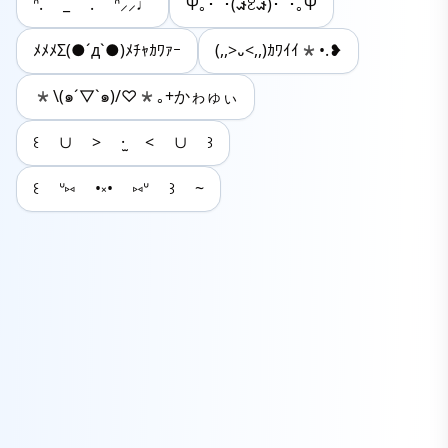
ᐢ. _ . ᐢ⸝⸝♩
Ψ｡･ﾟ･(𐑎ꐧ𐑎)･ﾟ･｡Ψ
ﾒﾒﾒΣ(●´д`●)ﾒﾁｬｶﾜｧｰ
(,,>᎑<,,)ｶﾜｲｲ*•.❥
*\(๑´▽`๑)/♡*｡+かゎゅぃ
꒰ ∪ > ·̫ < ∪ ꒱
꒰ ᐡ⑅ •༝• ⑅ᐡ ꒱ ~