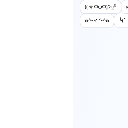
((*ΦωΦ)੭ꠥ⁾⁾
ฅ^•‎𐋣•^ฅ
╰(