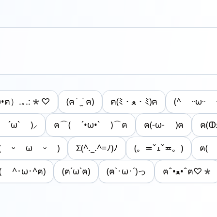
•ฅ）.｡.:*♡
(ฅｰ̀ ̫ｰ́ฅ)
ฅ(ﾐ・ﻌ・ﾐ)ฅ
(^ ᵕωᵕ 
( ´ω` )⸝
ฅ⌒( ´•ω•` )⌒ฅ
ฅ(-ω- )ฅ
ฅ(ↀ
( ᵕ ω ᵕ )
Σ(^._.^=ﾉ)ﾉ
(。≖ˇｪˇ≖。)
ฅ( 
( ^･ω･^ฅ)
(ฅ´ω`ฅ)
(ฅ`･ω･´)っ
ฅˆ•ﻌ•ˆฅ♡*