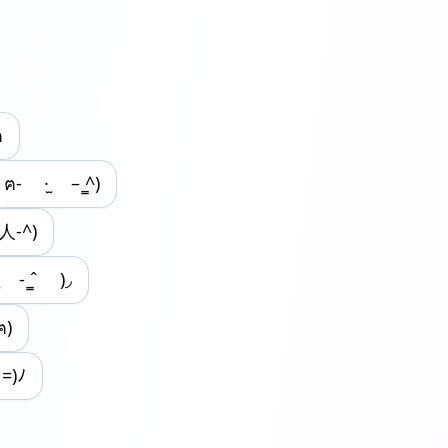
ฅ
ฅ- ·̫ – ̳^)
-人-^)
·̫ - ̳ˆ )◞
ฅ)
=)ﾉ