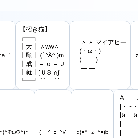
【招き猫】

┏━┓

　 ∧ ∧ マイアヒー

┃大┃ ∧ww∧

　(・ω・)

.^ฅ゛
┃願┃ (ﾞ^Å^ )m

　(　　 )

┃成┃ = ｏ = Ｕ

　 ― ―
┃就┃(ＵΘ ∩∫

┗━┛ ﾞﾞ　 ﾞﾞ
A____
|・𖥦・
|ฅ　 ฅ
|　　　
∩(^ΦωΦ^)∩
( ^･ｪ･^)/
d(=^･ω･^=)b
|　　　|