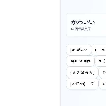
かわいい
67個の顔文字
(๑•ω•́ฅ✧
( •ω
ฅ(=･ω･=)ฅ
ฅ⸜
(*ฅ´ω`ฅ*)
ฅ
(ฅ•ᗝ•ฅ) ♡
ฅ