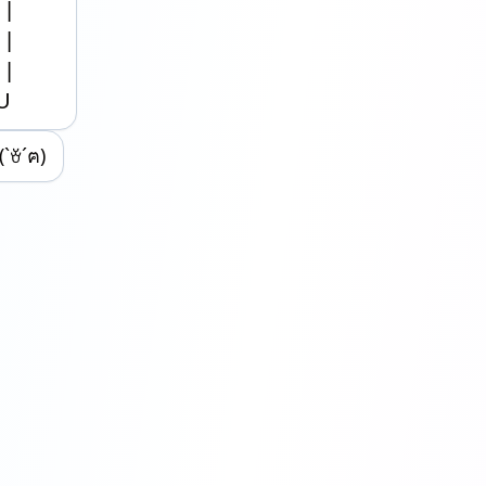






U
`ꈊ´ฅ)