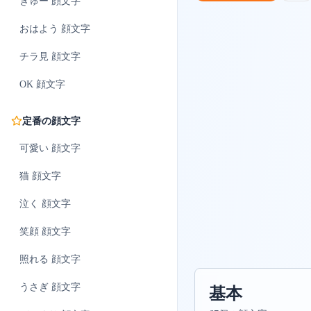
ぎゅー
顔文字
おはよう
顔文字
チラ見
顔文字
OK
顔文字
定番の顔文字
可愛い
顔文字
猫
顔文字
泣く
顔文字
笑顔
顔文字
照れる
顔文字
うさぎ
顔文字
基本