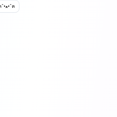
ฅˆ•ﻌ•ˆฅ