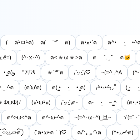
‎( ฅ•̀ㅁ•́ฅ) ฅ( ˙꒳​˙ ฅ)
ฅ•ﻌ•´ฅ
ฅ^• ·̫ •^
ェё=)
(^･x･^)
ฅ<*ω*>ฅ
ฅ ˆ. ̫.ˆ ฅ🐱
ฅ( ̳• ·̫ • ̳ฅ)و "ﾌﾘﾌﾘ
*´꒳`ฅ
₍˄·͈༝·͈˄₎♡
~(=^‥^A
(^
._.^ฅ
(ฅ’ω’ฅ)
ฅ( ̳• ·̫ • ̳ฅ)
₍ᐞ•༝•ᐞ₎◞ ̑̑
( ̳- 
*ФωФ)ﾉ
(๑•̀ω•́๑)
₍˄·͈༝·͈˄₎ฅ˒˒
ฅ- ·̫ – ̳^
(ฅ•.•
ฅ^>ω<^ฅ
ฅ^-ω-^ฅ
~(=^･ω･^)_旦~
ヾ(=ﾟ･ﾟ
𛰧 ꛰࿁৹𖫴𖫲ࡄ৹𖫴𖫲࿁ ꛰‪ฅ𛰨
(´ฅ•ω•ฅ｀)♡
ฅ/ᐠ｡ ̮｡ᐟ\ฅ
(^⦁⩊⦁^ฅ)