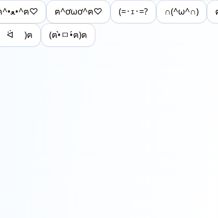
ฅ^•ﻌ•^ฅ♡
ฅ^ơωơ^ฅ♡
(=･ｪ･=?
∩(^ω^∩)
ˆ ᐛ )ฅ
(ฅ•̀ㅁ•́ฅ)ฅ