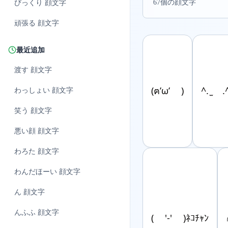
67個の顔文字
びっくり
顔文字
頑張る
顔文字
最近追加
渡す
顔文字
(ฅ’ω’ )
^. ̫ 
わっしょい
顔文字
笑う
顔文字
悪い顔
顔文字
わろた
顔文字
わんだほーい
顔文字
ん
顔文字
んふふ
顔文字
( '-' )ﾈｺﾁｬﾝ