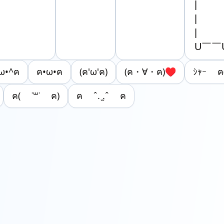
|　　　|
|　　　|
|　　　|
U￣￣
ω•^ฅ
ฅ•ω•ฅ
(ฅ'ω'ฅ)
(ฅ・∀・ฅ)♥
ｼｬｰ ฅ(
ฅ( ˙꒳​˙ ฅ)
ฅ ˆ. ̫.ˆ ฅ