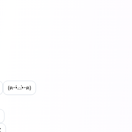
(ฅ˶•́⌓•̀˶ฅ)
Z