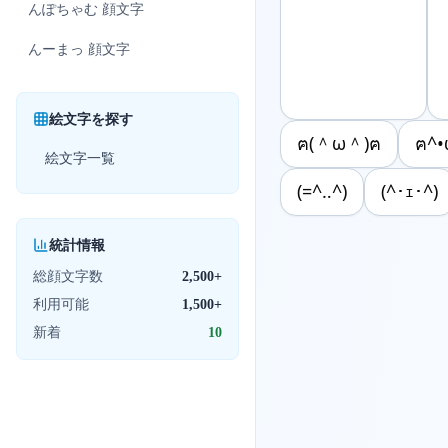
んぽちゃむ
顔文字
んーまっ
顔文字
絵文字を探す
ฅ(＾ω＾)ฅ
ฅ^•
絵文字一覧
(=^‥^)
(^･ｪ･^)
統計情報
総顔文字数
2,500+
利用可能
1,500+
新着
10