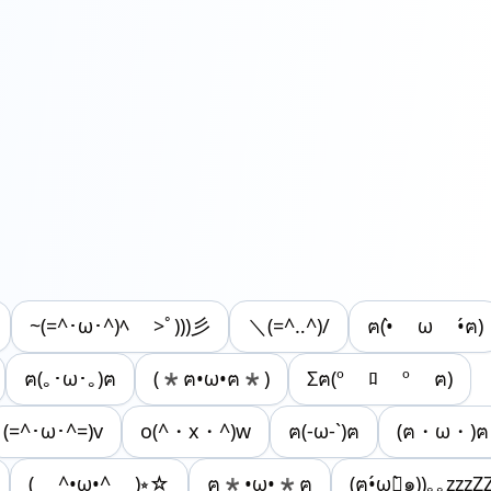
~(=^･ω･^)ﾍ >ﾟ)))彡
＼(=^‥^)/
ฅ(•̀ ω •́ฅ)
ฅ(｡･ω･｡)ฅ
(*ฅ•ω•ฅ*)
Σฅ(º ﾛ º ฅ)
(=^･ω･^=)v
o(^・x・^)w
ฅ(-ω-`)ฅ
(ฅ・ω・)ฅ
( ^•ω•^ )⭒☆
ฅ*•ω•*ฅ
(ฅ•́ωก̀๑))｡｡zzzZ