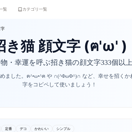
一覧
カテゴリ一覧
文字
招き猫 顔文字 (ฅ'ω' )
物・幸運を呼ぶ招き猫の顔文字333個以
した。ฅ^•ω•^ฅ や ∩(^ΦωΦ^)∩ など、幸せを招
字をコピペして使いましょう！
定番
デコ
かわいい
シンプル