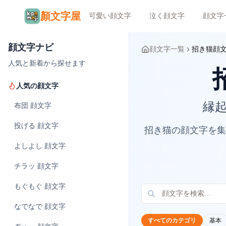
顏文字屋
可愛い顔文字
泣く顔文字
顔文字
顔文字ナビ
顔文字一覧
招き猫顔
人気と新着から探せます
人気の顔文字
縁起
布団
顔文字
投げる
顔文字
招き猫の顔文字を集めま
よしよし
顔文字
チラッ
顔文字
もぐもぐ
顔文字
なでなで
顔文字
すべてのカテゴリ
基本