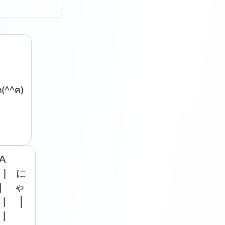
ฅ(^^ฅ)
A

 |　に

|　 ゃ

|　 │


