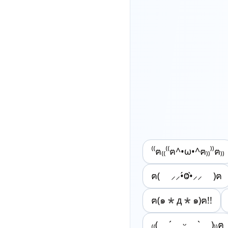
⁽⁽ฅ₍₍⁽⁽ฅ^•ω•^ฅ₎₎⁾⁾ฅ₎₎
ฅ( ⸝⸝•́Ⱉ•̀⸝⸝ )ฅ
ฅ(๑*д*๑)ฅ!!
₍₍( ´ ᵕ ` )₎₎ฅ