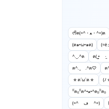
ᰔᩚฅ(=^・ﻌ・^=)ฅ
(ฅ๑•ω•๑ฅ)
(=ё
^._.^‪ฅ
ฅ^. ̫ .^ฅ♡
ฅ^
*ฅ´ω`ฅ*
(ﾉ
⁽⁽ฅ₍₍⁽⁽ฅ^•ﻌ•^ฅ₎₎⁾⁾ฅ₎₎
(=^ ڡ ^=)