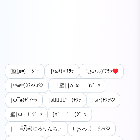
‎[壁]д=) ｼﾞｰ
|•̀ω•́)✧ﾁﾗｯ
|ૂ•ᴗ•⸝⸝)”ﾁﾗｯ♥
|⚭௰⚭)ﾐﾃﾏｽﾖ♡
||壁||กｰ̀ωｰ́ )ｼﾞｰｯ
|ω¯๑)ﾁﾞｨ~ｯ
|ᴈ⚭⃙⃚⃘᷅ )ﾁﾗｯ
|ω･)ﾁﾗｯ♡
壁|ω・）ｼﾞｰｯ
]กｰ̀ ｰ́ )ｼﾞｰｯ
| ≖̄̆Д̿≖̄̆)じろりんちょ
|ૂ•ᴗ•⸝⸝) ﾁﾗｯ♡