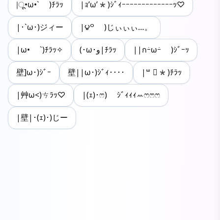
|ू•ω•` )ﾁﾗｯ
|ｮ’ω’*)ｼﾞｨｰｰｰｰｰｰｰｰｰｰｰｰｰｯ♡
|･`ω･)ジィー
|౪꒪ )じぃぃぃ…。
|ω• `)ﾁﾗｯ✧
(･ω･و|ﾁﾗｯ
||กｰ̀ωｰ́ )ｼﾞｰｯ
壁]ω･)ｼﾞｰ
壁||ω･)ｼﾞｨ････
|꒳ ॑*)ﾁﾗｯ
|艸ω<)ㄘﾗｯ♡
|(ｪ)･ෆ) ｼﾞｨｨｨꕀෆෆෆ
|壁|･(ｪ)･)じー