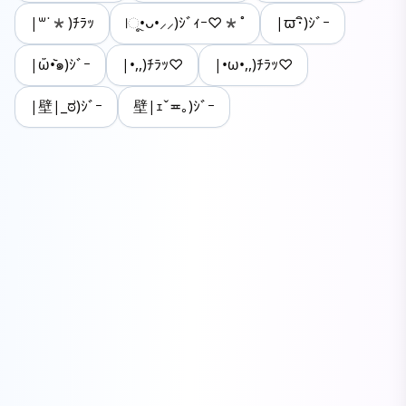
|꒳˙*)ﾁﾗｯ
|ૂ•ᴗ•⸝⸝)ｼﾞｨｰ♡*˚
|ϖ･ิ)ｼﾞｰ
|ὤ•᷅๑)ｼﾞｰ
|•,,)ﾁﾗｯ♡
|•ω•,,)ﾁﾗｯ♡
|壁|_ಠ)ｼﾞｰ
壁|ｪˇ≖｡)ｼﾞｰ