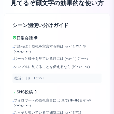
見てるぞ顔文字の効果的な使い方
シーン別使い分けガイド
💬
日常会話 💬
冗談っぽく監視を宣言する時は |ω・)ﾐﾃﾏｽﾖ や
•
(<●>ω<●>)
じーっと様子を見ている時には (◉ω◉｀) ｼﾞｰｰｰｯ
•
シンプルに見てることを伝えるなら (ｼﾞｰ๑• . •๑)
•
推奨:
|ω・)ﾐﾃﾏｽﾖ
📱
SNS投稿 📱
フォロワーへの監視宣言には 見て(👁-👁)るぞ や
•
(<●>ω<●>)
こっそり覗いている雰囲気には |ω・)ﾐﾃﾏｽﾖ
•