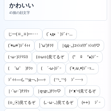
かわいい
45個の顔文字
じ━(ㅍ_ㅍ)━･･･
(´◑д◐｀)ｼﾞｨｰ…
(´◉ω◉`)ｼﾞｲｨｨ
│'ω')ﾁﾗﾘ
|qд･,,)ｺｯｼｮﾘｸﾞｯｼｮﾘ♡
(･ω･)ﾐﾃﾏｽﾖ
(⊙ω⊙)見てるぞ
(º ﾛ º๑)ｼﾞｰ
( ˘ω˘ )ﾁﾗｯ
( ´-ω-)ｼﾞｰ
(´◉◞౪◟◉)ｼﾞｰｯ…
ｼﾞｨｨ──(｡￢д￢｡)──ｯ
(￢_￢) ｼﾞｰｰｰｯ
|･`ω･´)ﾁﾗﾘｯ
|q•д•,,)ﾁﾗｯ♡
(•ᵔᴥᵔ•)見てるぞ
(⊙_☉)見てるぞ
(｡･ω･｡)見てるぞ
(⩺⩺) ｼﾞｰ