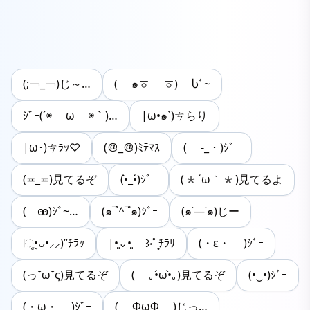
(;￢_￢)じ～…
( ๑ㆆ ㆆ) Ⴑﾞ~
ｼﾞｰ(´◉ ω ◉｀)…
|ω•๑`)ㄘらり
|ω･)ㄘﾗｯ♡
(＠_＠)ﾐﾃﾏｽ
( -_・)ｼﾞｰ
(≖_≖)見てるぞ
(•̀_•́)ｼﾞｰ
(*´ω｀*)見てるよ
( ꙭ)ｼﾞ~…
(๑¯ํ^¯ํ๑)ｼﾞｰ
(๑˙―˙๑)じー
|ૂ•ᴗ•⸝⸝)”ﾁﾗｯ
|•͈⌄•͈ ꒱˖˚ ͙ﾁﾗﾘ
(・ε・ )ｼﾞｰ
(っ˘ω˘ς)見てるぞ
( ｡•́ω•̀｡)見てるぞ
(•‿•)ｼﾞｰ
(・ω・ )ｼﾞｰ
( ΦωΦ )じっ…