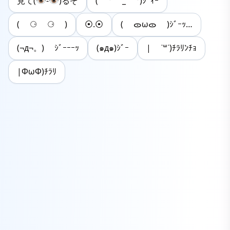
見て(👁-👁)るぞ
( ° _ °)ｼﾞｨｰ
( ⚆ ⚆ )
⦿.⦿
( ᯣωᯣ )ｼﾞｰｯ…
(¬д¬。) ｼﾞｰｰｰｯ
(๑д๑)ｼﾞｰ
| ˙꒳​˙)ﾁﾗﾘﾝﾁｮ
|ΦωΦ)ﾁﾗﾘ