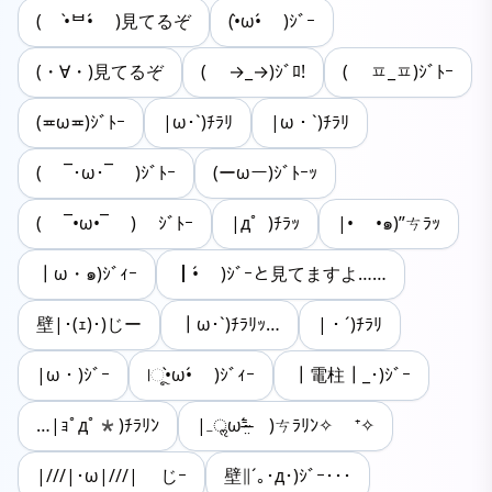
( •̀ᄇ•́ )見てるぞ
(•̀ω•́ )ｼﾞｰ
(・∀・)見てるぞ
( →_→)ｼﾞﾛ!
( ㅍ_ㅍ)ｼﾞﾄｰ
(≖ω≖)ｼﾞﾄｰ
|ω･`)ﾁﾗﾘ
|ω・`)ﾁﾗﾘ
( ¯･ω･¯ )ｼﾞﾄｰ
(ーωー)ｼﾞﾄｰｯ
( ¯•ω•¯ ) ｼﾞﾄｰ
‬|д゜)ﾁﾗｯ
|• •๑)”ㄘﾗｯ
┃ω・๑)ｼﾞｨｰ
┃•́ )ｼﾞｰと見てますよ……
壁|･(ｪ)･)じー
┃ω･`)ﾁﾗﾘｯ…
|・´)ﾁﾗﾘ
|ω・)ｼﾞｰ
|ૂ•̀ω•́ )ｼﾞｨｰ
┃電柱┃_･)ｼﾞｰ
…|ｮﾟдﾟ*)ﾁﾗﾘﾝ
|₋ॢω⁼̴̶̤́ )ㄘﾗﾘﾝ✧ ⁺✧
|///|･ω|///| じｰ
壁∥´｡･д･)ｼﾞｰ･･･