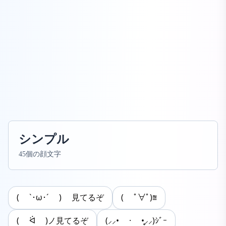
シンプル
45個の顔文字
( `･ω･´ ) 見てるぞ
( ﾟ∀ﾟ)⩰
( ᐛ )ノ見てるぞ
(⸝⸝• · •̥⸝⸝)ｼﾞｰ