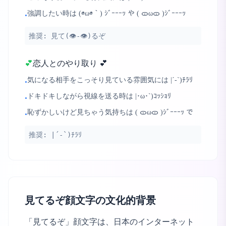
強調したい時は (◉ω◉｀) ｼﾞｰｰｰｯ や ( ᯣωᯣ )ｼﾞｰｰｰｯ
•
推奨:
見て(👁-👁)るぞ
💕
恋人とのやり取り 💕
気になる相手をこっそり見ている雰囲気には |´-`)ﾁﾗﾘ
•
ドキドキしながら視線を送る時は |･ω･`)ｺｯｼｮﾘ
•
恥ずかしいけど見ちゃう気持ちは ( ᯣωᯣ )ｼﾞｰｰｰｯ で
•
推奨:
|´-`)ﾁﾗﾘ
見てるぞ顔文字の文化的背景
「見てるぞ」顔文字は、日本のインターネット