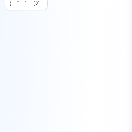
( ˘ ³˘ )ｼﾞｰ