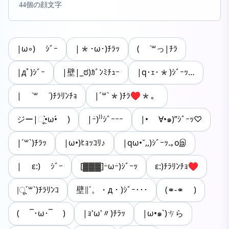
44個の顔文字
|ω◦) ｼﾞｰ
|*･ω･)ﾁﾗｯ
( ˙꒳っ|ﾁﾗ
|дﾟ)ｼﾞｰ
|壁|_ಠ)ｶﾞﾝﾐﾁｭｰ
|q･ｪ･*)ｼﾞｰｯ…
| ˙꒳ ˙)ﾁﾗﾘﾝﾁｮ
|´꒳`*)ﾁﾗ♥︎*。
ジー|ૂ•̀ω•́ )
|ｰ́)⁾⁾ｼﾞｰｰｰ
|• ∀•๑)”ｼﾞｰｯ♡
|´꒳`)ﾁﾗｯ
|ω•)ﾋｮｯｺﾘ♪
|qω•˘,,)ｼﾞｰｯ.｡oஇ
| ε:) ｼﾞｰ
[▓▓▓]ｰ̀ωｰ́)ｼﾞｰｯ
ε:)ﾁﾗﾘﾝﾁｮ♥
|ू´꒳`)ﾁﾗﾘﾝｺ
壁∥´。・д・)ｼﾞｰ･･･
(⚭-⚭ )
( ¯･ω･¯ )
|ｮ'ω'〃)ﾁﾗｯ
|ω•๑`)ㄘら