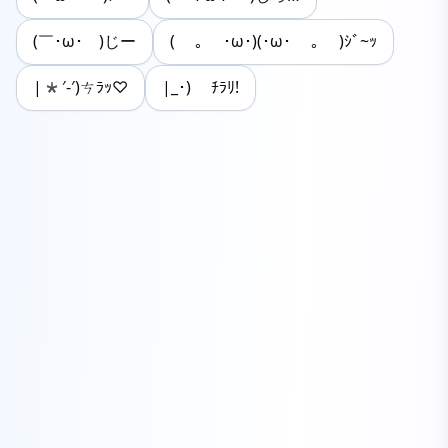
(￣･ω･￣)じー
( ｡ ･ω･)(･ω･ ｡ )ｼﾞ~ｯ
|*′-′)ㄘﾗｯ♡
|_･) ﾁﾗﾘ!