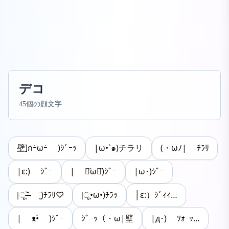
デコ
45個の顔文字
壁]กｰ̀ωｰ́ )ｼﾞｰｯ
|ω•`๑)チラリ
(・ωﾉ| ﾁﾗﾘ
|ε:) ｼﾞｰ
| ･᷄ω･᷅)ｼﾞｰ
|ω･)ｼﾞｰ
|ू˃̶᷄ ⁻̫)ﾁﾗﾘ♡
|ू•ω•)ﾁﾗｯ
│ε:）ｼﾞｨｨ…
| ᴥ•́ )ｼﾞｰ
ｼﾞｰｯ（・ω|壁
|д･) ｿｫｰｯ…