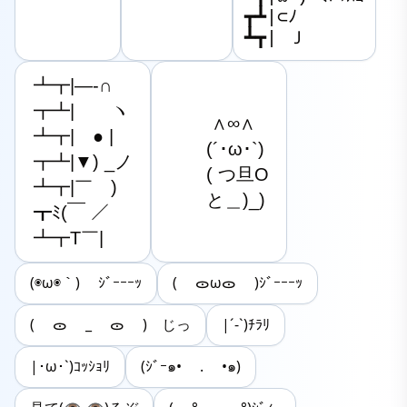
┳┻|⊂ﾉ

┻┳| Ｊ
┻┳|―-∩

┳┻|　　ヽ

　　 ∧∞∧

┻┳|　● |

　　(´･ω･`)

┳┻|▼) _ノ

　　( つ旦O

┻┳|￣　)

　　と＿)_)
┳ﾐ(￣ ／

┻┳T￣|
(◉ω◉｀) ｼﾞｰｰｰｯ
( ᯣωᯣ )ｼﾞｰｰｰｯ
( ᯣ _ ᯣ ) じっ
|´-`)ﾁﾗﾘ
|･ω･`)ｺｯｼｮﾘ
(ｼﾞｰ๑• . •๑)