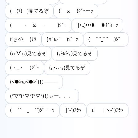
(￣(ｴ)￣)見てるぞ
( ω )ｼﾞｰｰｰｯ
( ・ ω ・ )ｼﾞｰ
|•,,)•••❥ ❥ﾁﾞｨ~ｯ
|ૂ•ㅿ•̀ )ﾁﾗ
]กｰ̀ωｰ́ )ｼﾞｰｯ
( ⌒_⌒ )ｼﾞｰ
(∩´∀`∩)見てるぞ
(｡•́ω•̀｡)見てるぞ
(・_・ )ｼﾞｰ
(｡･ᴗ･｡)見てるぞ
(<●>ω<●>`)じ────
(°▽°(°▽°)°▽°)じぃー。。。
( ˂˃ ‸ ˂˃)ｼﾞｰｰｰｯ
|´-`)ﾁﾗｯ
ι| |ヽ-ﾟ)ﾁﾗｯ