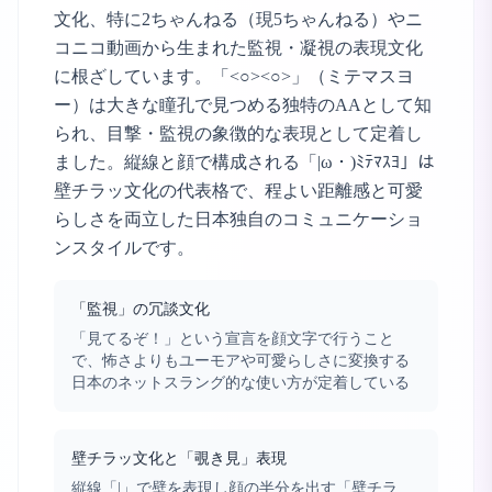
文化、特に2ちゃんねる（現5ちゃんねる）やニ
コニコ動画から生まれた監視・凝視の表現文化
に根ざしています。「<○><○>」（ミテマスヨ
ー）は大きな瞳孔で見つめる独特のAAとして知
られ、目撃・監視の象徴的な表現として定着し
ました。縦線と顔で構成される「|ω・)ﾐﾃﾏｽﾖ」は
壁チラッ文化の代表格で、程よい距離感と可愛
らしさを両立した日本独自のコミュニケーショ
ンスタイルです。
「監視」の冗談文化
「見てるぞ！」という宣言を顔文字で行うこと
で、怖さよりもユーモアや可愛らしさに変換する
日本のネットスラング的な使い方が定着している
壁チラッ文化と「覗き見」表現
縦線「|」で壁を表現し顔の半分を出す「壁チラ