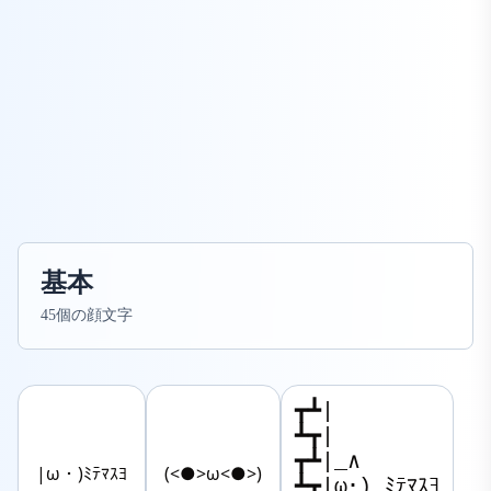
基本
45個の顔文字
┳┻|

┻┳|

┳┻|_∧

|ω・)ﾐﾃﾏｽﾖ
(<●>ω<●>)
┻┳|ω･) ﾐﾃﾏｽﾖ
