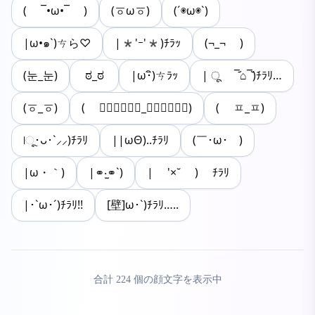
( ¯•ω•¯ )
(ㆆωㆆ)
(´◉ω◉`)
|ω•๑`)ㄘら♡
|*'ｰ'*)ﾁﾗｯ
(¬_¬ )
(눈_눈)
ಠ_ಠ
|ω･ิ)ㄘﾗｯ
| ू ‾᷄⌂‾᷅)ﾁﾗﾘ…
(ㆆ_ㆆ)
( ↂ⃝⃓⃙⃚⃘_ↂ⃝⃓⃙⃚⃘)
( ㅍ_ㅍ)
|ૂ･ᴗ･`⸝⸝)ﾁﾗﾘ
||ωΘ)..ﾁﾗﾘ
(￣･ω･￣)
|ω・｀)
|⚭‧̫⚭`)
| '×˘ ) ﾁﾗﾘ
|･`ω･´)ﾁﾗﾘ!!
[壁]ω･`)ﾁﾗﾘ…..
合計
224
個の顔文字を表示中