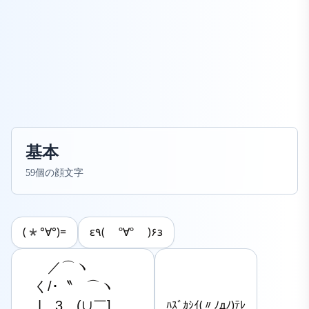
基本
59個の顔文字
(*°∀°)=
ε٩( º∀º )۶з
　　／⌒ヽ

　く/･〝　⌒ヽ 　　

　 |　3　(∪￣]

ﾊｽﾞｶｼｲ(〃ﾉдﾉ)ﾃﾚ