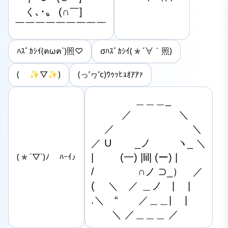
　く､･〟 (∩￣]

￣￣￣￣￣￣￣￣￣
ﾊｽﾞｶｼｲ(ฅωฅ`)照♡
σﾊｽﾞｶｼｲ(*´∀｀照)
( ✨▽✨)︎︎
(っ’ヮ’c)ｳｩｯﾋｮｵｱｱｧ
　 　　　＿＿＿_

　　　／　　 　 　＼

　 ／　　　　 　 　　＼

／ U　　 _ノ 　　 ヽ_ ＼

|　 　 (一) |lil| (ー) |

(*´▽`)ﾉ ﾊｰｲ♪
/　　　　 ∩ノ ⊃_）　／

(　 ＼　／ ＿ノ　|　 |

.＼　“　　／＿＿|　 |

　　＼ ／＿＿＿ ／