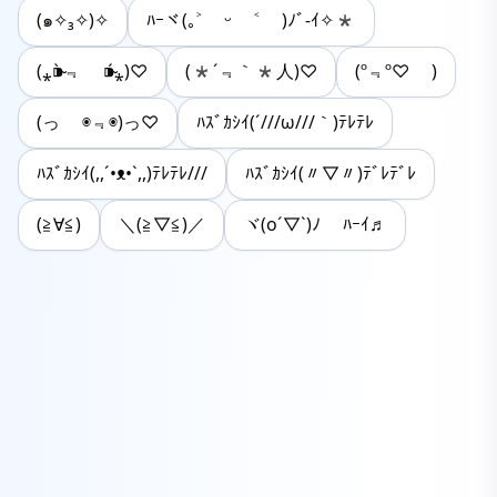
(๑✧₃✧)✧
ﾊｰヾ(｡˃ ᵕ ˂ )ﾉﾞ-ｲ✧*
(⁎⁍̴̀﹃ ⁍̴́⁎)♡
(*´﹃｀*人)♡
(º﹃º♡ )
(っ ◉﹃◉)っ♡
ﾊｽﾞｶｼｲ(´///ω///｀)ﾃﾚﾃﾚ
ﾊｽﾞｶｼｲ(,,´•ᴥ•`,,)ﾃﾚﾃﾚ///
ﾊｽﾞｶｼｲ(〃▽〃)ﾃﾞﾚﾃﾞﾚ
(≧∀≦)
＼(≧▽≦)／
ヾ(o´▽`)ﾉ ﾊｰｲ♬