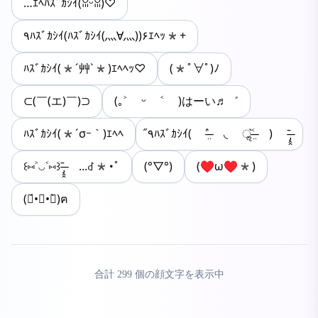
…ｴﾍﾊｽﾞｶｼｲ(ꈍᵕꈍ)♡
٩ﾊｽﾞｶｼｲ(ﾊｽﾞｶｼｲ(灬∀灬))۶ｴﾍｯ*+
ﾊｽﾞｶｼｲ(*´艸`*)ｴﾍﾍｯ♡
(*ﾟ∀ﾟ)ﾉ
⊂(￣(エ)￣)⊃
(｡˃ ᵕ ˂ )はーい♬゛
ﾊｽﾞｶｼｲ(*´σｰ｀)ｴﾍﾍ
٩̋ﾊｽﾞｶｼｲ( ˃̶̤́ ◟ ॢ˂̶̤̀ ) ˉ̶̡̭̭
꒰⑅˃◡˂⑅꒱ˉ̶̡̭̭ ...ꁐ*･ﾟ
(°▽°)
(♥ω♥*)
(๑́•∀•๑̀)ฅ
合計
299
個の顔文字を表示中