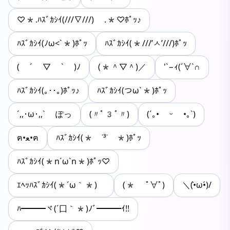
♡*.ﾊｽﾞｶｼｲ(///∇///) .*♡ﾎﾟｯ♪
ﾊｽﾞｶｼｲ(ﾉω<`*)ﾎﾟｯ
ﾊｽﾞｶｼｲ(*///’ㅅ’///)ﾎﾟｯ
( ´ ▽ ` )ﾉ
(*＾▽＾)／
'`−ｨ(´∀`∩
ﾊｽﾞｶｼｲ(｡･･｡)ﾎﾟｯ♪
ﾊｽﾞｶｼｲ(つω`*)ﾎﾟｯ
´,,･ω･,,` ぽっ
(〃ﾟ3ﾟ〃)
(´｡• ᵕ •｡`)
ฅ•ﻌ•ฅ
ﾊｽﾞｶｼｲ(* ˙³˙ *)ﾎﾟｯ
ﾊｽﾞｶｼｲ(*n´ω`n*)ﾎﾟｯ♡
ｴﾍｯﾊｽﾞｶｼｲ(*´ω｀*)ゞ
(* ﾟ∀ﾟ)
＼(•̀ω•́)/
ﾊ━━━ヾ(´囗｀*)ﾉﾞ━━━ｲ!!