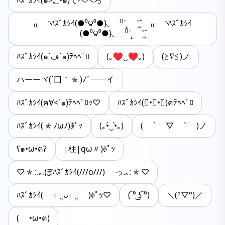
ﾊｽﾞｶｼｲ(๑>؂•̀๑)てへぺろ
₍₍ ◝ﾊｽﾞｶｼｲ(●⁰౪⁰●)◟ ⁾⁾ˉ̞̭ ˄̻ ̊ ₍₍ ◝ﾊｽﾞｶｼｲ
(●⁰౪⁰●)◟ ⁾⁾ˉ̞̭ ˄̻ ̊
ﾊｽﾞｶｼｲ(๑´ڡ`๑)ﾃﾍﾍﾟﾛ
(｡♥‿♥｡)
(≧∇≦)ノ
ハーーヾ(´囗｀*)ﾉﾞーーイ
ﾊｽﾞｶｼｲ(ฅ∀<`๑)ﾃﾍﾍﾟﾛｯ♡
ﾊｽﾞｶｼｲ(๑́•∀•๑̀)ฅﾃﾍﾍﾟﾛ
ﾊｽﾞｶｼｲ(*ﾉωﾉ)ﾎﾟｯ
(｡•́‿•̀｡)
( ´ ▽ ` )ノ
ʕ๑•ω•ฅʔ
|柱|qω〃)ﾎﾟｯ
♡*:.｡.ぽﾊｽﾞｶｼｲ(///o///) っ.｡:*♡
ﾊｽﾞｶｼｲ( ᵕ̤ૢᴗᵕ̤ૢ )ﾎﾟｯ♡
( ͡° ͜ʖ ͡°)
＼(°▽°)／
( •ω•ฅ)