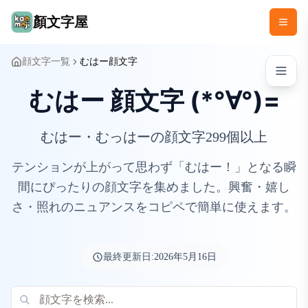
顏文字屋
顔文字一覧
むはー顔文字
むはー 顔文字 (*°∀°)=
むはー・むっはーの顔文字299個以上
テンションが上がって思わず「むはー！」となる瞬
間にぴったりの顔文字を集めました。興奮・嬉し
さ・照れのニュアンスをコピペで簡単に使えます。
最終更新日:
2026年5月16日