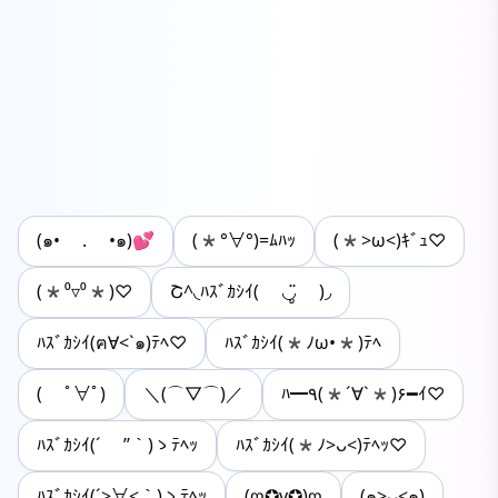
(๑• . •๑)💕
(*°∀°)=ﾑﾊｯ
(*>ω<)ｷﾞｭ♡
(*⁰▿⁰*)♡
Շ^◟ﾊｽﾞｶｼｲ( ◡ູ̈ )◞
ﾊｽﾞｶｼｲ(ฅ∀<`๑)ﾃﾍ♡
ﾊｽﾞｶｼｲ(*ﾉω•*)ﾃﾍ
( ﾟ∀ﾟ)
＼(⌒▽⌒)／
ﾊ━٩(*´∀`*)۶━ｲ♡
ﾊｽﾞｶｼｲ(´ ’’｀)ゝﾃﾍｯ
ﾊｽﾞｶｼｲ(*ﾉ>ᴗ<)ﾃﾍｯ♡
ﾊｽﾞｶｼｲ(´>∀<｀)ゝﾃﾍｯ
(ღ✪v✪)ღ
(๑>ᴗ<๑)