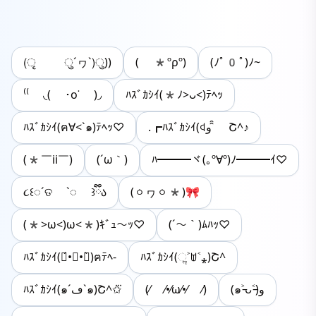
(ृ ु´ヮ`)ु))
( *ºρº)
(⁠ﾉﾟ⁠0ﾟ⁠)⁠ﾉ⁠~
⁽⁽ ◟( ･o˙ )◞
ﾊｽﾞｶｼｲ(*ﾉ>ᴗ<)ﾃﾍｯ
ﾊｽﾞｶｼｲ(ฅ∀<`๑)ﾃﾍｯ♡
.┏ﾊｽﾞｶｼｲ(ꒉو ̑̑ Շ^♪
(*￣ii￣)
(´ω｀)
ﾊ━━━ヾ(｡º∀º)ﾉ━━━ｲ♡
૮꒰◌´ତ `◌ ꒱ྀིა
(ㆁヮㆁ*)🎀
(*>ω<)ω<*)ｷﾞｭ～ｯ♡
(´～｀)ﾑﾊｯ♡
ﾊｽﾞｶｼｲ(๑́•∀•๑̀)ฅﾃﾍ-
ﾊｽﾞｶｼｲ(ૢ˃ꌂ˂⁎)Շ^
ﾊｽﾞｶｼｲ(๑´ڡ`๑)Շ^✩⃛
(⁄ ⁄•⁄ω⁄•⁄ ⁄)
(๑˃̵ᴗ˂̵)ﻭ