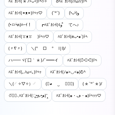
ﾊｽﾞｶｼｲ(*ﾉ>ᴗ<)ﾃﾍｯ✧
σﾊｽﾞｶｼｲ(//ω//)ﾃﾍ
ﾊｽﾞｶｼｲ(⚭ᴥ⚭)ﾃﾍｯ♡
(´꒳`)
(•̀ᴗ•́)و
(•̀ㅁ•́ฅ)ﾊ~ｲ！
┏ﾊｽﾞｶｼｲ(ꒉو ̑̑ てへ♪
ﾊｽﾞｶｼｲ(ㆆᴥㆆ )ﾃﾍｯ♡
ﾊｽﾞｶｼｲ(ฅᴗ•๑`)ﾃﾍ
(〃∇〃)
＼(º □ º l|l)/
ハ━━ヾ(´囗｀*)ﾉﾞ━━イ
ﾊｽﾞｶｼｲ(๑́•∀•๑̀)ﾃﾍ
ﾊｽﾞｶｼｲ(｡ﾉω<｡)ﾃﾍｯ
ﾊｽﾞｶｼｲ(ﾉ๑>◡<๑)Շ^
＼(╯✧▽✧）╯
(✿◕ ‿ ◕ฺ✿)
(*´꒳`*)/
✩⃛⊚⃝⸜ﾊｽﾞｶｼｲ(ू•͈౿•͈๑)ˉ̞̭
ﾊｽﾞｶｼｲ(๑・ڡ・๑)ﾃﾍｯｯ♡