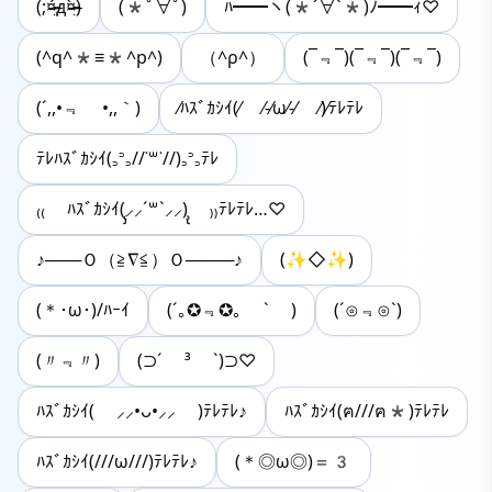
(;¤̴̶̷̤́д¤̴̶̷̤̀)
(*ﾟ∀ﾟ)
ﾊ━━ヽ(*´∀`*)ﾉ━━ｨ♡
(^q^*≡*^p^)
（^ρ^）
(¯﹃¯)(¯﹃¯)(¯﹃¯)
(´,,•﹃ •,,｀)
⁄ﾊｽﾞｶｼｲ(⁄ ⁄-⁄ω⁄-⁄ ⁄)⁄ﾃﾚﾃﾚ
ﾃﾚﾊｽﾞｶｼｲ(꜆꜄꜆//˙꒳˙//)꜆꜄꜆ﾃﾚ
₍₍ ﾊｽﾞｶｼｲ(̨̡⸝⸝´꒳`⸝⸝)̧̢ ₎₎ﾃﾚﾃﾚ…♡
♪───Ｏ（≧∇≦）Ｏ────♪
(✨◇✨)︎︎
(＊･ω･)/ﾊｰｲ
(´｡✪﹃✪｡ ` )
(´⊙﹃⊙`)
(〃﹃〃)
(⊃´ ³ `)⊃♡
ﾊｽﾞｶｼｲ( ⸝⸝•ᴗ•⸝⸝ )ﾃﾚﾃﾚ♪
ﾊｽﾞｶｼｲ(ฅ///ฅ*)ﾃﾚﾃﾚ
ﾊｽﾞｶｼｲ(///ω///)ﾃﾚﾃﾚ♪
(＊◎ω◎)＝3