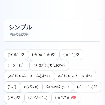
シンプル
60個の顔文字
(˘▾˘)ﾑﾊｰ♡
(*´ω｀*)♡
(*´｀)♡
(￣ρ￣)ｽﾞｰ
ﾊｽﾞｶｼｲ(ૢ˃ꌂ˂⁎)Շ^✩⃛
◟ﾊｽﾞｶｼｲ(๑˃̶ ੪ ˂̶๑)◞ﾃﾍｯ♪
ﾊｽﾞｶｼｲ(*ﾉ・*)ﾃﾍｯ
(˃̣̣̣̣̣̣︿˂̣̣̣̣̣̣)
o(≧∇≦o)
ʕ๑•ω•ฅʔは-い
(｡´-ω-｀｡)♡
(｡•́•̀｡)♡
(｡´>∀<｀｡)
(*⁰▿⁰*)💖