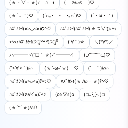
(*・∀・*)ﾉ ﾊーｨ
( ⊙ω⊙ )♡
(*´﹃｀)♡
(´∩｡• ᵕ •｡∩`)♡
(´・ω・｀)
ﾊｽﾞｶｼｲ(๑>◡<๑)Շ^✩⃛
ﾊｽﾞｶｼｲ(ﾊｽﾞｶｼｲ(*つ∀`))ﾃﾍｯ
ﾃﾍｯ♪ﾊｽﾞｶｼｲ(੭ु꒪꒫꒪)੭ु⁾⁾
(´∀｀)☆
＼(°∀°)／
ハ━━━ヾ(´囗｀*)ﾉﾞ━━━イ
(⊃˙˙˙˙˙˙˙˙˙˙˙˙˙⊂)♡
(´>∀<｀)ﾑﾊｰ
(*´-ω-`*) ♡
(´ー｀)ﾑｯﾊｰ
ﾊｽﾞｶｼｲ(๑>ᴗ<๑)ﾃﾍｯ♡
ﾊｽﾞｶｼｲ(*ﾉω・*)ﾃﾍ♡
ﾊｽﾞｶｼｲ(ฅ∀<`๑)ﾃﾍｯ
(o≧▽≦)o
(⊃｡•́‿•̀｡)⊃
(*´꒳`*)/ﾊｲ!