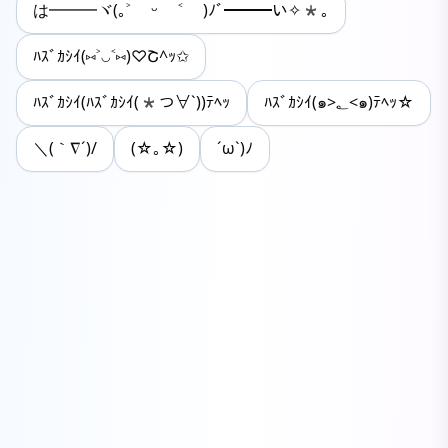
は━━━ヾ(｡˃ ᵕ ˂ )ﾉﾞ━━━い✧*｡
ﾊｽﾞｶｼｲ(⑅˃◡˂⑅)♡Շ^ｯ✩‪
‬ﾊｽﾞｶｼｲ(ﾊｽﾞｶｼｲ(*つ∀`))ﾃﾍｯ
ﾊｽﾞｶｼｲ(๑>؂<๑)ﾃﾍｯ☆
＼(｀∇´)/
(☆｡☆)
´ω`)ﾉ