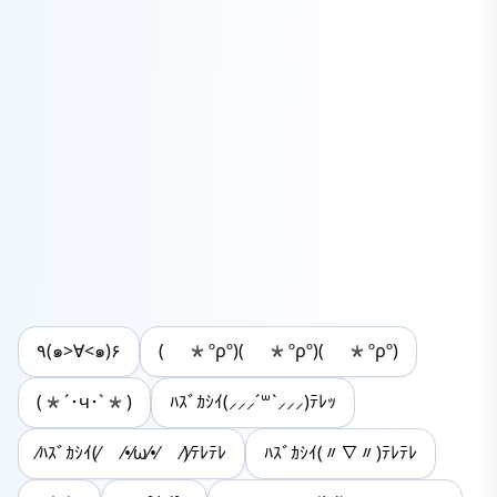
٩(๑>∀<๑)۶
( *ºρº)( *ºρº)( *ºρº)
(*´･ч･`*)
ﾊｽﾞｶｼｲ(⸝⸝⸝´꒳`⸝⸝⸝)ﾃﾚｯ
⁄ﾊｽﾞｶｼｲ(⁄ ⁄•⁄ω⁄•⁄ ⁄)⁄ﾃﾚﾃﾚ
ﾊｽﾞｶｼｲ(〃∇〃)ﾃﾚﾃﾚ