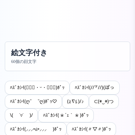
絵文字付き
60個の顔文字
ﾊｽﾞｶｼｲ(๑⃙⃘・ᵕ・๑⃙⃘)ﾎﾟｯ
ﾊｽﾞｶｼｲ(//˙³˙//){ぽっ
ﾊｽﾞｶｼｲ(ღ˘ ˘ღ)ﾎﾟｯ♡
(≧∇≦)/♪
⊂(◉‿◉)つ
\( ˙▿˙ )/
ﾊｽﾞｶｼｲ(*´ｪ｀*)ﾎﾟｯ
ﾊｽﾞｶｼｲ(⸝⸝⸝•௰•⸝⸝⸝ )ﾎﾟｯ
ﾊｽﾞｶｼｲ(〃▽〃)ﾎﾟｯ