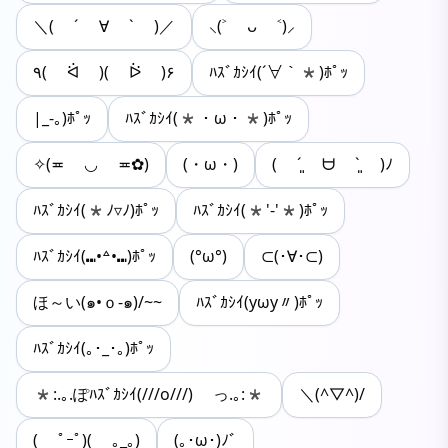
＼( ´ ∀ ` )／
⸜(˃ ᴗ ˂)⸝
٩( ᐛ )( ᐖ )۶
ﾊｽﾞｶｼｲ(´∀｀*)ﾎﾟｯ
|_-｡)ﾎﾟｯ
ﾊｽﾞｶｼｲ(*・ω・*)ﾎﾟｯ
✧(≖ ◡ ≖✿)
(・ω・)
( ´͈ ᗨ `͈ )ﾉ
ﾊｽﾞｶｼｲ(*ﾉ▿ﾉ)ﾎﾟｯ
ﾊｽﾞｶｼｲ(*'-'*)ﾎﾟｯ
ﾊｽﾞｶｼｲ(⑉•꒫•⑉)ﾎﾟｯ
(°ω°)
⊂(･∀･⊂)
ほ～い(๑•ｏ-๑)/~~
ﾊｽﾞｶｼｲ(yωy〃)ﾎﾟｯ
ﾊｽﾞｶｼｲ(｡･_･｡)ﾎﾟｯ
*:.｡.ぽﾊｽﾞｶｼｲ(///o///) っ.｡:*
＼(^▽^)/
( ﾟｰﾟ)( ｡_｡)
(｡･ω･)ﾉﾞ