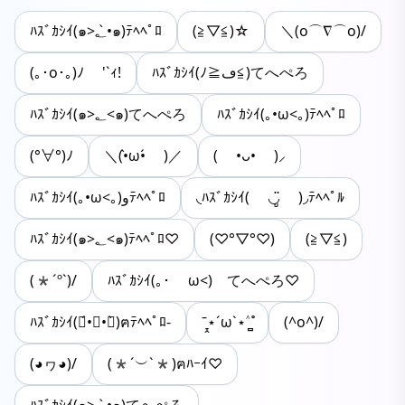
ﾊｽﾞｶｼｲ(๑>؂•̀๑)ﾃﾍﾍﾟﾛ
(≧▽≦)☆
＼(o⌒∇⌒o)/
(｡･o･｡)ﾉ '`ｨ!
ﾊｽﾞｶｼｲ(ﾉ≧ڡ≦)てへぺろ
ﾊｽﾞｶｼｲ(๑>؂<๑)てへぺろ
ﾊｽﾞｶｼｲ(｡•ω<｡)ﾃﾍﾍﾟﾛ
(°∀°)ﾉ
＼(•̀ω•́ )／
( •ᴗ• )⸝
ﾊｽﾞｶｼｲ(｡•ω<｡)وﾃﾍﾍﾟﾛ
◟ﾊｽﾞｶｼｲ( ◡ູ̈ )◞ﾃﾍﾍﾟﾙ
ﾊｽﾞｶｼｲ(๑>؂<๑)ﾃﾍﾍﾟﾛ♡
(♡°▽°♡)
(≧▽≦)
(*´º`)/
ﾊｽﾞｶｼｲ(｡･ ω<)ゞてへぺろ♡
ﾊｽﾞｶｼｲ(๑́•∀•๑̀)ฅﾃﾍﾍﾟﾛ-
ˉ̞̭⋆´ω`⋆˄̻ ̊
(^o^)/
(◕ヮ◕)/
(*´︶`*)ฅﾊｰｲ♡