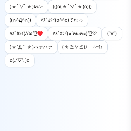
(*ﾟ∀ﾟ*)ﾑｯﾊｰ
(((o(*ﾟ▽ﾟ*)o)))
((∩^Д^∩))
ﾊｽﾞｶｼｲ(o^^o)てれっ
ﾊｽﾞｶｼｲ(//ω照♥
ﾊｽﾞｶｼｲ(๑´ฅωฅ๑)照♡
(º∀º)
(*´Д｀*)ハァハァ
(*≧∇≦)ﾉ ﾊｰｲ♪
o(｡’▽’｡)o