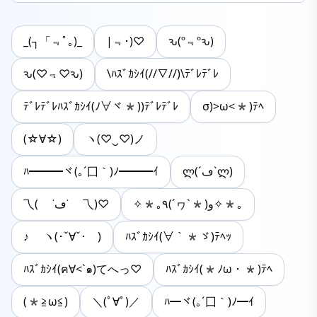
_(┐「﹃ﾟ｡)_
|﹃･)♡
ԅ(º﹃ºԅ)
ԅ(♡﹃♡ԅ)
\ﾊｽﾞｶｼｲ(//∇//)\ﾃﾞﾚﾃﾞﾚ
ﾃﾞﾚﾃﾞﾚﾊｽﾞｶｼｲ(ﾉ∀ヾ*))ﾃﾞﾚﾃﾞﾚ
σ)>ω<*)ﾃﾍ
(☆∀☆)
ヽ(♡‿♡)ノ
ﾊ━━━ヾ(｡´囗｀)ﾉ━━━ｲ
ლ(´ڡ`ლ)
✧*｡٩(´ヮ`*)و✧*｡
乁( ˙ڡ˙ 乁)♡
♪ ヽ(･ˇ∀ˇ･ゞ)
ﾊｽﾞｶｼｲ(∀｀*ゞ)ﾃﾍｯ
ﾊｽﾞｶｼｲ(ฅ∀<`๑)てへっ♡
ﾊｽﾞｶｼｲ(*ﾉω・*)ﾃﾍ
(*≧ω≦)
＼(ﾟ∀ﾟ)／
ﾊ━ヾ(｡´囗｀)ﾉ━ｲ