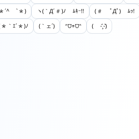
*´^ ˋ*)
ヽ(｀Д´#)ﾉ ﾑｷｰ!!
(# ﾟДﾟ) ﾑｯ!
(*｀ｴ´*)ﾉ
(｀ェ´)
ᐢ⩌⌯⩌ᐢ
( -᷄¸-᷅)