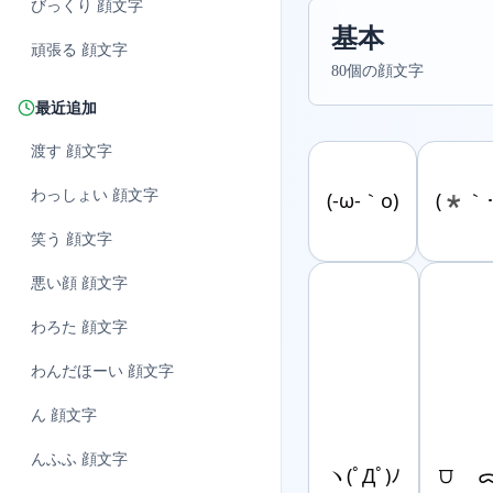
びっくり
顔文字
基本
頑張る
顔文字
80個の顔文字
最近追加
渡す
顔文字
わっしょい
顔文字
(-ω-｀o)
(*｀･
笑う
顔文字
悪い顔
顔文字
わろた
顔文字
わんだほーい
顔文字
ん
顔文字
んふふ
顔文字
ヽ(ﾟДﾟ)ﾉ
⩌ 