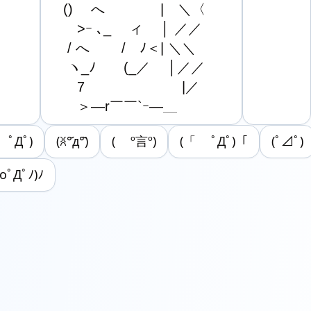
　()　 へ　　　　|　＼〈

　　>ｰ ､_　 ィ　 │ ／／

　 / へ　　 /　ﾉ＜| ＼＼

　 ヽ_ﾉ　　(_／　 │／／

　　7　　　　　　　|／

　　＞―r￣￣`ｰ―＿
ﾟДﾟ)
(ꐦ°᷄д°᷅)
( º言º)
(「 ﾟДﾟ)「
(ﾟ⊿ﾟ)
(oﾟДﾟﾉ)ﾉ