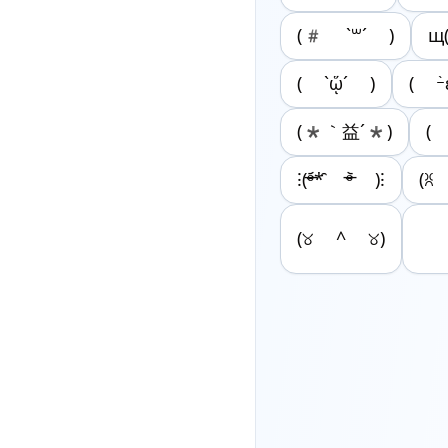
(# `꒳´ )
щ
( `ᾥ´ )
( ｰ̀
(*｀益´*)
( 
⁝(ᵒ̴̶̷᷄*̑ ᵒ̴̶̷᷅ )⁝
(ꐦ 
(୪ ^ ୪)