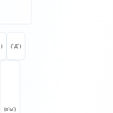
 )
(ﾟДﾟ)
(o´ω`)