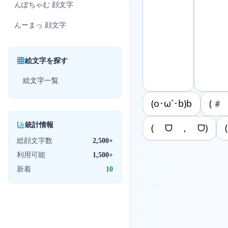
んぽちゃむ
顔文字
んーまっ
顔文字
絵文字を探す
絵文字一覧
(o･ω´･b)b
(# 
統計情報
( ᗜ , ᗜ)
総顔文字数
2,500+
利用可能
1,500+
新着
10