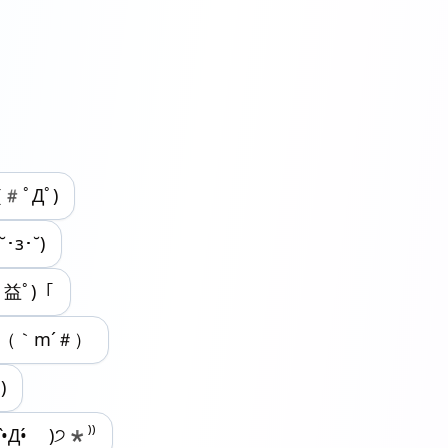
(#ﾟДﾟ)
˘･з･˘)
ﾟ益ﾟ)「
（｀m´＃）
)
•̀Д•́ )੭*⁾⁾