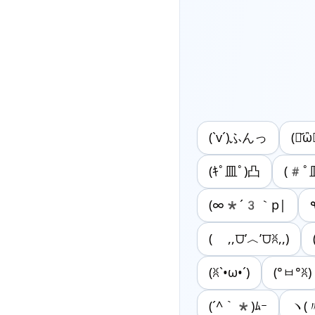
(`v´)ふんっ
(･᷄ὢ･
(ｷﾟ皿ﾟ)凸
(#ﾟ
(∞*´3｀p|
( ,,⩌’︿’⩌ꐦ,,)
(ꐦ`•ω•´)
(°ㅂ°ꐦ)
(´^｀*)ﾑｰ
ヽ(