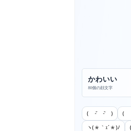
かわいい
80個の顔文字
( -᷄ -᷅ )
‪( 
ヽ(*｀ｪ´*)ﾉ