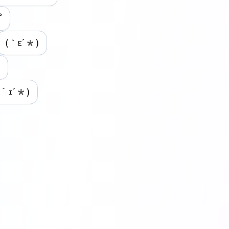
՞
(｀ε´*)
｀ｪ´*)