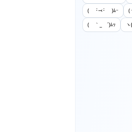
( ･̆⤙･̆ )ﾑｰ
(
( ｀_ゝ´)ﾑｯ
ヽ