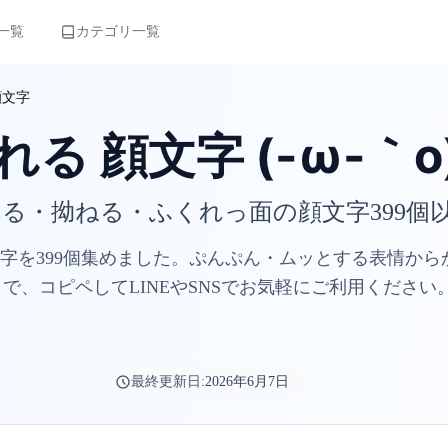
一覧
カテゴリ一覧
顔文字
る 顔文字 (-ω-｀o)
る・拗ねる・ふくれっ面の顔文字399個
字を399個集めました。ぷんぷん・ムッとする表情から
で、コピペしてLINEやSNSでお気軽にご利用ください
最終更新日:
2026年6月7日