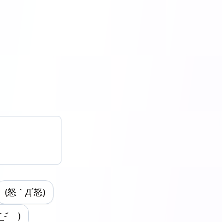
(怒｀Д´怒)
_-᷄ )