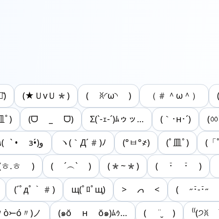
᷅)
(★ＵvＵ*)
( ꐦ◜ω◝ )
（#＾ω＾）
皿ﾟ)
(ᗜ _ ᗜ)
Σ(`‐ｪ‐´)ﾑゥッ…
(｀･н･´)
(ㆀ
٩( •̀ з•́)و
ヽ(｀Д´#)ﾉ
(°ㅂ°҂)
(ﾟ皿ﾟ)
(「
(ㅎ.ㅎ )
( ´︵` )
(*~*)
( ･̆ ･̆ )
(´ﾟдﾟ｀#)
щ(ﾟﾛﾟщ)
> 𐢭 <
( ˶･̆-･̆˶ 
〃ò⤚ó〃)ノ
(๑ŏ н ŏ๑)ﾑｩ…
( ¨̮ )
⁽⁽(੭ꐦ 