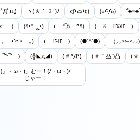
(ﾟДﾟщ)
ヽ(*｀3´)ﾉ
ς(•̀ᯅ•́ς)
(๐•̆·̭•̆๐)
՞o̴̶̷̤≡o̴̶̷̤
εｰ́ )
(ꐦ•" ຼ•)
( ꒪҇൧̑ ꒪҄ꐦ)
( ꐦ ･᷅ὢ･᷄ )
｡ •`ᴖ´• ｡)
( ･᷄-･᷅ )
(●´^`●)
（⸝⸝>⤚<⸝⸝)
‾᷄꒫‾᷅ )
(╬◣д◢)
(#°Д°)
(#｀益´)凸
(*
(」・ω・)」むー！(/・ω・)/
じゃー！