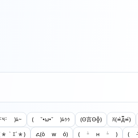
･̆༥･̆ )‬ﾑ~
( ˘•ω•˘ )ﾑｩｩ
(ʘ言ʘ╬)
ꐦ(≖̀д̿≖́)
(*｀ｴ´*)
ꦌ(ò w ó)
( ｰ̀ н ｰ́ )
( -᷅