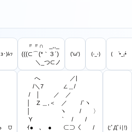
　〃〃∩　_,,_

з･)ﾑｯ
(((⊂⌒(*｀３´)

('ω')
(-_-)
( •̀_₍•́
　　 ＼_つ⊂ノ
　　 へ　　　　　／|

　　/＼7　　　 ∠＿/

　 /　│　　 ／　／

　│　Z ＿,＜　／　　 /`ヽ

　│　　　　　ヽ　　 /　　〉

　 Y　　　　　`　 /　　/

ᯅ ⩌
　ｲ●　､　●　　⊂⊃〈　　/

(;ﾟДﾟi|!)