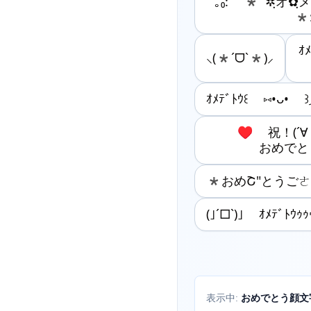
｡₀: *ﾟ✲ฺオ✿ฺメ
*:
ｵ
⸜(*ˊᗜˋ*)⸝
ｵﾒﾃﾞﾄｳ꒰ ⑅•ᴗ• ꒱
♥ 祝！(´∀
おめで
*おめՇ"とうごㄜ
(｣´□`)｣ ｵﾒﾃﾞﾄｳｩｩｩ
おめでとう顔文
表示中: