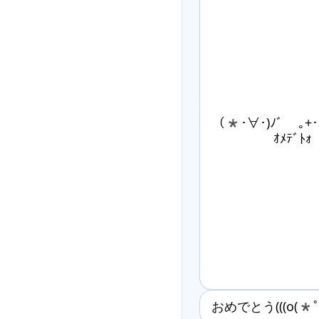
（*･∀･)ﾉﾞ ｡+･｡
ｵﾒﾃﾞﾄｫ
おめでとう(((o(*ﾟ▽