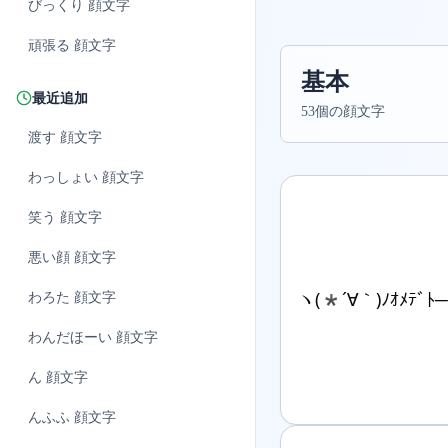
びっくり
顔文字
頑張る
顔文字
基本
最近追加
53個の顔文字
渡す
顔文字
わっしょい
顔文字
笑う
顔文字
悪い顔
顔文字
ヽ(*´∀｀)ﾉｵﾒﾃﾞﾄ─
わろた
顔文字
わんだほーい
顔文字
ん
顔文字
んふふ
顔文字