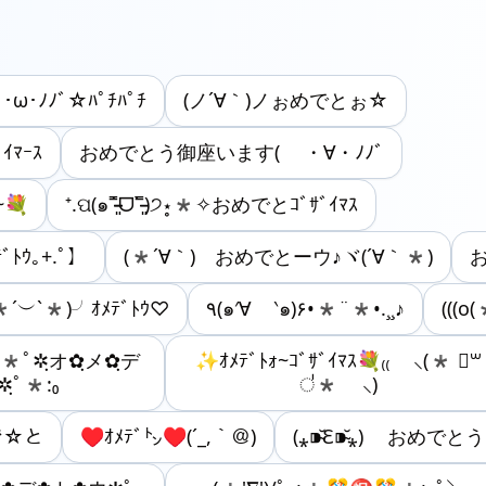
･ω･ﾉﾉﾞ☆ﾊﾟﾁﾊﾟﾁ
(ノ´∀｀)ノぉめでとぉ☆
ｲﾏｰｽ
おめでとう御座います( ・∀・ﾉﾉﾞ
~💐
⁺.ପ(๑˭̵̵̵̵͈́ᗜ˭̵̵̵͈̀)੭⋆̥*✧おめでとｺﾞｻﾞｲﾏｽ
ﾃﾞﾄｳ｡+.ﾟ】
(*´∀｀)ゞおめでとーウ♪ヾ(´∀｀*)
*´︶`*)╯ｵﾒﾃﾞﾄｳ♡
٩(๑′∀ ‵๑)۶•*¨*•.¸¸♪
(((o
 *ﾟ✲ฺオ✿ฺメ✿ฺデ
✨ｵﾒﾃﾞﾄｫ~ｺﾞｻﾞｲﾏｽ💐₍₍ ⸜(* ॑꒳
✲ฺﾟ*:₀
॑* ⸜)
で☆と
♥ｵﾒﾃﾞ㌧♥(´_,｀＠)
(⁎⁍̴̆Ɛ⁍̴̆⁎) おめでと