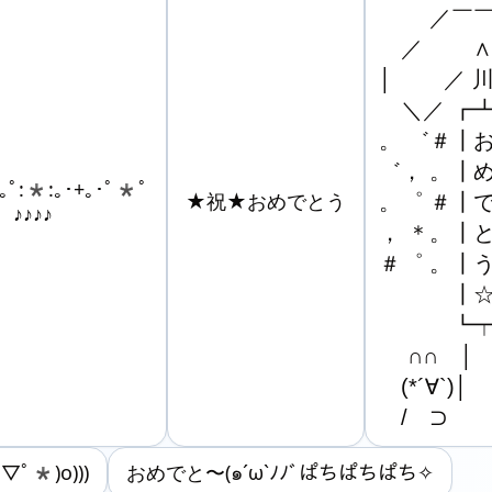
　　 ／￣￣
　／　　 ∧
│　　 ／ 川
　＼／ ┏┻
。 ゛＃┃お
゛， 。┃め
ﾟ:*:｡･+｡･ﾟ*ﾟ
★祝★おめでとう
。゜ ＃┃で
 ♪♪♪♪
， ＊。┃と
＃゜ 。┃う
　　 　┃☆
　　 　┗┯
　 ∩∩　│

　(*´∀`)│

　/　⊃
ﾟ*)o)))
おめでと〜(๑´ω`ﾉﾉﾞぱちぱちぱち✧