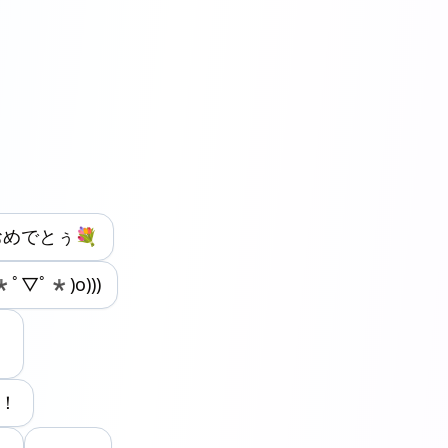
おめでとぅ💐
(*ﾟ▽ﾟ*)o)))
う！