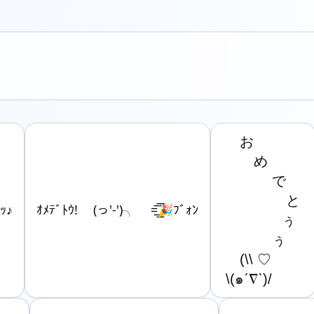
　お

　　め　

　 　　で

　　　　 と

ｯ♪
ｵﾒﾃﾞﾄｳ! (っ'-')╮ =͟͟͞͞🎉ﾌﾞｫﾝ
　　　　ぅ

　　　 ぅ

　(\\ ♡

\(๑ˊ∇ˋ)/