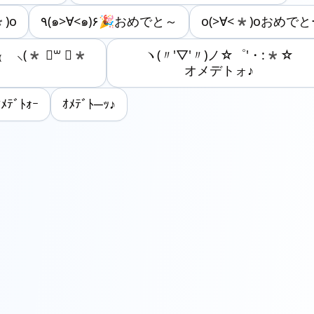
)o
٩(๑>∀<๑)۶🎉おめでと～
o(>∀<*)oおめで
 ⸜(* ॑꒳ ॑*
ヽ(〃'▽'〃)ノ☆゜'・:*☆
オメデトォ♪
ﾃﾞﾄｫｰ
ｵﾒﾃﾞﾄ─ｯ♪