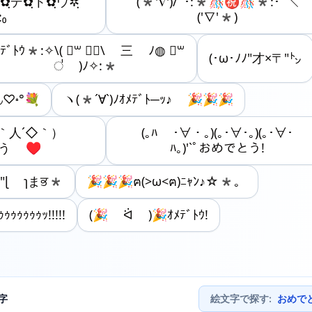
✿ฺデ✿ฺト✿ฺウ✲ฺﾟ
(*'∇')/ﾟ･:*🎊㊗🎊*:･ﾟ＼
₀
('∇'*)
ﾒﾃﾞﾄｳ*:✧︎\( ॑꒳ ॑◍\ 三 ﾉ◍ ॑꒳
(･ω･ﾉﾉ"才×〒"㌧
॑ )ﾉ✧︎:*
◞♡˖°💐
ヽ(*´∀`)ﾉｵﾒﾃﾞﾄ─ｯ♪ 🎉🎉🎉
｀人´◇｀）
(｡ﾊ ･∀・｡)(｡･∀･｡)(｡･∀･
とう ♥
ﾊ｡)'`ﾟおめでとう!
"ɭ ɿまਭ*
🎉🎉🎉ฅ(>ω<ฅ)ﾆｬﾝ♪☆*。
ｩｩｩｩｩｩｯ!!!!!
(🎉 ᐛ )🎉ｵﾒﾃﾞﾄｳ!
字
絵文字で探す
:
おめで