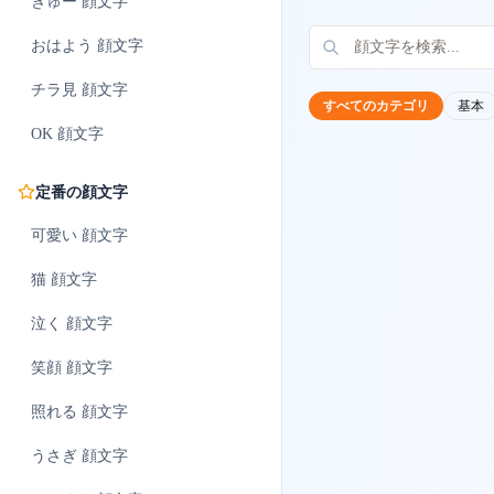
ぎゅー
顔文字
おはよう
顔文字
チラ見
顔文字
すべてのカテゴリ
基本
OK
顔文字
定番の顔文字
可愛い
顔文字
猫
顔文字
泣く
顔文字
笑顔
顔文字
照れる
顔文字
うさぎ
顔文字