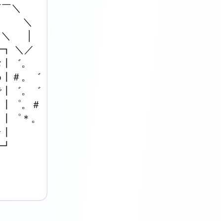
￣＼

　 　＼

＼ 　 │

┓ ＼／

┃゛。

┃＃。゛

┃゛。゛

┃゜。＃

┃゜＊。

┃

┛
