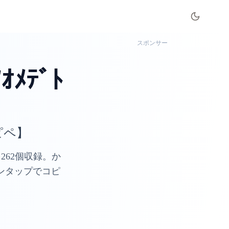
スポンサー
ﾒﾃﾞﾄ
ピペ】
62個収録。か
ンタップでコピ