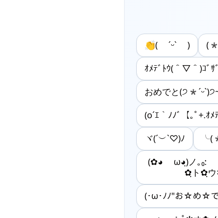
👏( ˊᵕˋ )
(*
ｵﾒﾃﾞﾄｳ(＾▽＾)ｺﾞｻﾞ
おめでと(੭*ˊᵕˋ)੭
(o´ｴ｀ﾉﾉﾞ【｡ﾟ+.ｵﾒ
ヾ(´︶`♡)ﾉ
╰(
(✿◕ ω◕ฺ)ノ｡₀:
✿ฺト✿ฺウ
(･ω･ﾉﾉ"お☆め☆