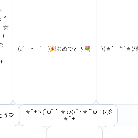


°

☆

+



(｡˃ ᵕ ˂ )🎉おめでとぅ💐
\(*´ ꒳`*)/ｵ




*ﾟ+ヽ(ﾟωﾟ｀*ｫﾒ)ﾃﾞﾄ*´ﾟω｀)ﾉ彡
でとう♡
*ﾟ+
　　　　｜
