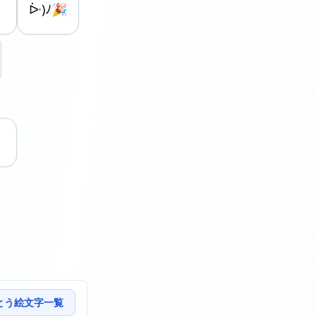
ᐕ)ﾉ🎉
とう絵文字一覧