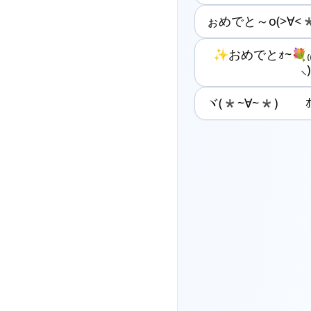
ぉめでと～o(>∀<*
✨おめでとｫ~💐₍₍
⸜)
ヾ(*~∀~*)ゞ ｵﾒ