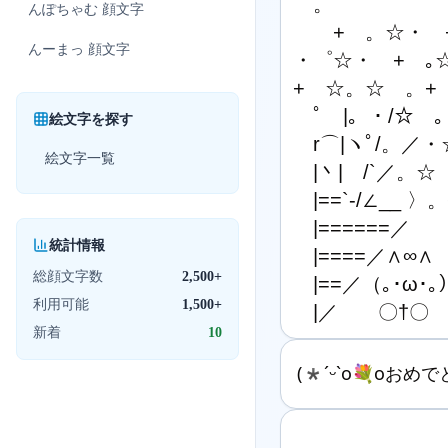
　。

んぽちゃむ
顔文字
　　+　。☆・　+
んーまっ
顔文字
・゜☆・　+　｡☆ 
+　☆。☆　。+　
　ﾟ　|。・/☆　。
絵文字を探す
　r⌒|ヽﾟ/。／・☆
絵文字一覧
　|丶|　/`／。☆

　|==`-/∠__ 〉。+
　|======／

統計情報
　|====／∧∞∧

総顔文字数
2,500+
　|==／（｡･ω･｡）
利用可能
1,500+
　|／　　〇†〇
新着
10
(*ˊᵕˋo💐oおめ